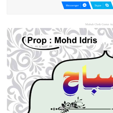
Messenger
Skype
Misbah Cloth Center Ad