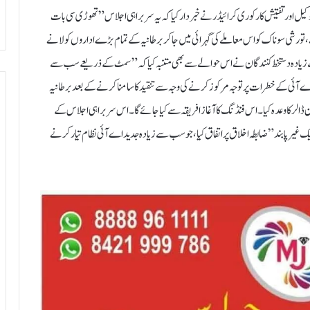
 اور تفتیش کار کوری کرائیڈر نے خبردار کیا کہ یہ سربراہی اجلاس ”تھوڑی سی بات
و رشی سوناک کو اس معاملے کی گہرائی میں جا کر برطانیہ کے تمام بڑے اداروں کو لانے
رت تھی۔ پیر کے روز شائع ہونے والے ایک کھلے خط کے 100 سے زیادہ دستخط کنندگان نے اس حوالے سے بھی متنبہ کیا کہ ”سمٹ کے ذریعے سب سے
ف اے آئی کے خطرات پر توجہ مرکوز کرنے کی وجہ سے تنقید کا سامنا کرنے کے بعد برطانیہ
 کے روز دنیا بھر میں اے آئی منصوبوں کو فنڈ دینے کے لیے 46 ملین ڈالر کا وعدہ کیا۔ اس فنڈنگ کا آغاز افریقہ سے کیا جائے گا۔ اس سربراہی اجلاس کے
غیر پابند ”ضابطہ اخلاق پر اتفاق کیا، جو سب سے زیادہ جدید اے آئی نظام تیار کرنے