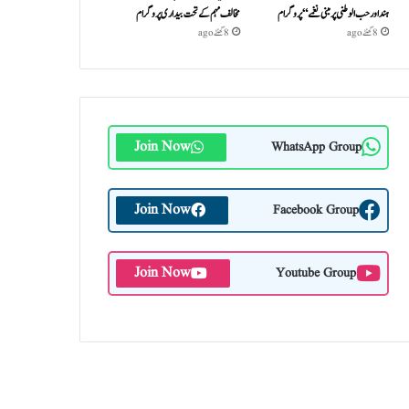
ہند اور حب الوطنی پر مبنی نغمے“پروگرام
مخالف مہم کے تحت بیداری پروگرام
8 گھنٹے ago
8 گھنٹے ago
Join Now
WhatsApp Group
Join Now
Facebook Group
Join Now
Youtube Group