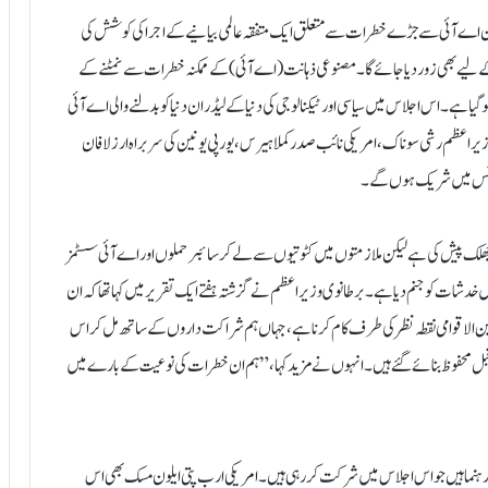
وران اے آئی سے جڑے خطرات سے متعلق ایک متفقہ عالمی بیانیے کے اجرا کی کوشش کی
ے لیے بھی زور دیا جائے گا۔مصنوعی ذہانت (اے آئی) کے ممکنہ خطرات سے نمٹنے کے
و گیا ہے۔اس اجلاس میں سیاسی اور ٹیکنالوجی کی دنیا کے لیڈران دنیا کو بدلنے والی اے آئی
زیر اعظم رشی سوناک، امریکی نائب صدر کملا ہیرس، یورپی یونین کی سربراہ ارزلا فان
کانفرنس میں شریک ہوں گے۔
 جھلک پیش کی ہے لیکن ملازمتوں میں کٹوتیوں سے لے کرسائبر حملوں اور اے آئی سسٹمز
خدشات کو جنم دیا ہے۔برطانوی وزیر اعظم نے گزشتہ ہفتے ایک تقریر میں کہا تھا کہ ان
 الاقوامی نقطہ نظر کی طرف کام کرنا ہے، جہاں ہم شراکت داروں کے ساتھ مل کر اس
 قبل محفوظ بنائے گئے ہیں۔انہوں نے مزید کہا، ”ہم ان خطرات کی نوعیت کے بارے میں
د رہنما ہیں جو اس اجلاس میں شرکت کر رہی ہیں۔ امریکی ارب پتی ایلون مسک بھی اس