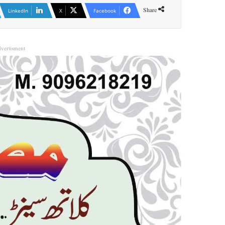
Share
LinkedIn
X
Facebook
vertisment