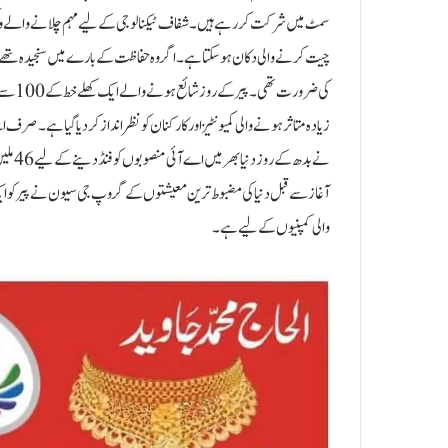
سمٹ میں شرکت کر رہے ہیں۔ شفاف ٹیکنالوجی کے لیے مہم چلانے والے وکیل
چیت کرنے والی دکان ہو سکتا ہے۔ اگر وہ حفاظت کے بارے میں سنجیدہ تھے، ت
کی ضرو
زیادہ متاثر ہونے والی کمیونٹیز اور کارکنان کو نظر اندازکر دیا گیا ہے۔ صر
نے بدھ
آغاز سے قبل دنیا کی مضبوط ترین معیشتوں کے گروپ جی سیون نے پیر کو ایک 
والی کمپنیوں کے لیے ہے۔