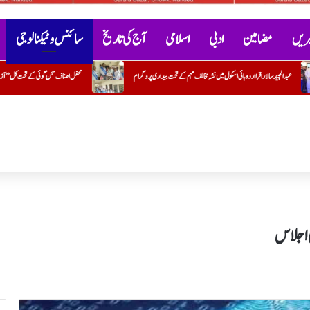
خبریں
مضامین
ادبی
اسلامی
آج کی تاریخ
سائنس و ٹیکنالوجی
 مخالف مہم کے تحت بیداری پروگرام
محفل اصناف سخن گوئی کے تحت کل ”آزادئ ہند اور حب الوطنی پر مبنی نغمے“پروگرام
 اجلاس