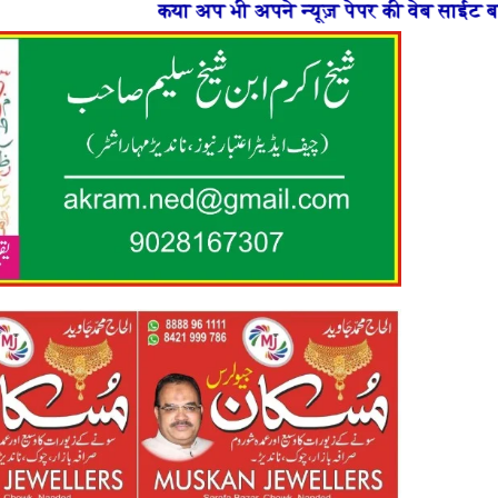
अप भी अपने न्यूज़ पेपर की वेब साईट बनाना चाहते है या फिर न