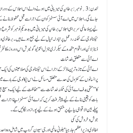
لندن:3؍نومبر:برطانیہ کی میزبانی میں ہونے والے اس اجلاس کے د
جائے گی۔ اجلاس میں اے آئی سسٹمز کو ان کے اجرا سے قبل محفوظ بنانے ک
لیے پہلا عالمی سربراہی اجلاس برطانیہ کی میزبانی میں بدھ یکم نومبر کو شروع ہ
ٹیکنالوجی کے ممکنہ ردعمل پر تبادلہ خیال کے لیے جمع ہوئے ہیں۔ برطانوی و
ڈیئر لائن اور اقوام متحدہ کے سیکرٹری جنرل انتونیو گوٹیرش اس دو روزہ 
اے آئی سے متعلق خدشات
اے آئی کے تازہ ترین ماڈلز کے اجرا نے اس ٹیکنالوجی کی صلاحیتوں کی ایک
پر انسانوں کے کنٹرول کی حد سے متعلق مسائل نے اس ٹیکالوجی کے بارے میں 
کا ”حتمی ہدف اے آئی کی ممکنہ خدشات سے ”حفاظت کے لیے ایک وسیع بین
بات کو یقینی بنانے کے لیے پیشرفت کر یں کہ اے آئی سسٹمز اپنے اجرا سے
پہلے بین الاقوامی بیانیے پر متفق ہونے کے لیے پورا زور لگائیں گے۔
جوش وخروش کی کمی
اطالوی وزیر اعظم جارجیا میلونی عالمی اور جی سیون گروپ میں شامل وہ واح