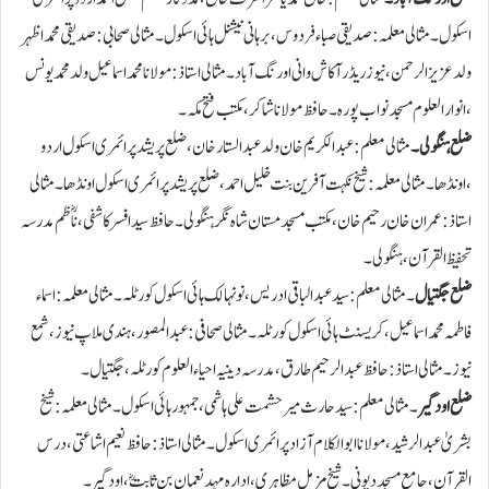
اسکول۔ مثالی معلمہ: صدیقی صبا ء فردوس ،برہانی نیشنل ہائی اسکول ۔مثالی صحابی : صدیقی محمد اظہر
ولد عزیز الرحمن، نیوز ریڈرآکاش وانی اورنگ آباد۔ مثالی استاذ: مولانا محمد اسماعیل ولد محمد یونس
،انوارالعلوم مسجد نواب پورہ ۔ حافظ مولانا شاکر ، مکتب فتح مکہ ۔
ضلع ہنگولی۔
مثالی معلم: عبدالکریم خان ولد عبدالستار خان ،ضلع پریشد پرائمری اسکول اردو
،اونڈھا۔ مثالی معلمہ: شیخ نکہت آفرین بنت خلیل احمد ، ضلع پریشد پرائمری اسکول اونڈھا۔مثالی
استاذ: عمران خان رحیم خان ،مکتب مسجد مستان شاہ نگر ہنگولی۔حافظ سید افسر کاشفی، ناؓظم مدرسہ
تحفیظ القرآن ،ہنگولی۔
ضلع جگتیال
۔ مثالی معلم: سید عبدالباقی ادریس ، نونہالک ہائی اسکول کورٹلہ۔مثالی معلمہ: اسماء
فاطمہ محمداسماعیل ،کریسنٹ ہائی اسکول کورٹلہ۔ مثالی صحافی: عبدالمصور، ہندی ملاپ نیوز ،شمع
نیوز۔ مثالی استاذ: حافظ عبدالرحیم طارق، مدرسہ دینیہ احیاء العلوم کورٹلہ، جگتیال۔
ضلع اودگیر
۔ مثالی معلم: سید حارث میر حشمت علی ہاشمی ،جمہورہائی اسکول ۔مثالی معلمہ : شیخ
بشریٰ عبدالرشید ، مولانا ابوالکلام آزاد پرائمری اسکول۔ مثالی استاذ: حافظ نعیم اشاعتی ، درس
القرآن ،جامع مسجد دیونی ۔ شیخ مزمل مظاہری ،ادارہ مہد نعمان بن ثابتؓ،اودگیر۔