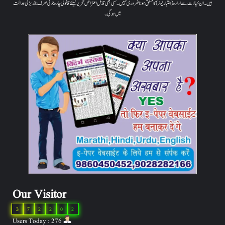
ہیں۔ ان خیالات سے ادارہ (اعتبار نیوز) کا متفق ہونا ضروری نہیں۔ کسی بھی قابل اعتراض تحریر کیلئے قانونی چارہ جوئی صرف ناندیڑ کی عدالت
میں ہوگی۔
Our Visitor
3
7
2
2
0
2
Users Today : 276