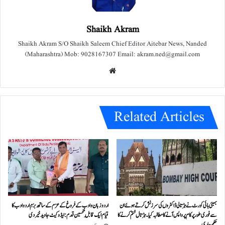
Shaikh Akram
Shaikh Akram S/O Shaikh Saleem Chief Editor Aitebar News, Nanded
(Maharashtra) Mob: 9028167307 Email: akram.ned@gmail.com
We
bsit
e
Related Articles
بمبئی ہائی کورٹ نے ہڑتالی ڈاکٹروں کی سرزنش کرتے ہوئے ان
اردو زبان و ادب کے فروغ کے عزم کے ساتھ بزمِ اردو ادب کا
سے فوری طور پر کام پر واپس آنے کا مطالبہ کیا۔ہڑتال ختم کرنے کا
قیام ایک قابلِ تحسین قدم : ایڈوکیٹ جاوید خیردی
حکم جاری