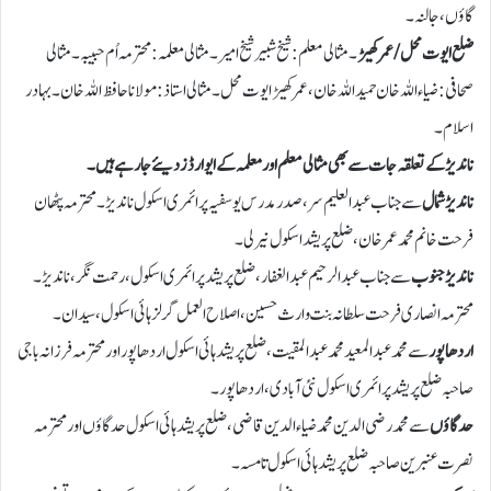
گاؤں،جالنہ۔
ضلع ایوت محل/عمر کھیڑ
۔مثالی معلم: شیخ شبیر شیخ امیر ۔ مثالی معلمہ: محترمہ اُم حبیبہ۔ مثالی
صحافی: ضیاء اللہ خان حمیداللہ خان ،عمر کھیڑ ایوت محل۔ مثالی استاذ: مولانا حافظ اللہ خان ۔ بہادر
اسلام۔
ناندیڑ کے تعلقہ جات سے بھی مثالی معلم اور معلمہ کے ایوارڈز دیئے جارہے ہیں۔
ناندیڑ شمال
سے جناب عبدالعلیم سر،صدرمدرس یوسفیہ پرائمری اسکول ناندیڑ۔ محترمہ پٹھان
فرحت خانم محمد عمرخان ،ضلع پریشد اسکول نیرلی۔
ناندیڑجنوب
سے جناب عبدالرحیم عبدالغفار ،ضلع پریشد پرائمری اسکول، رحمت نگر،ناندیڑ۔
محترمہ انصاری فرحت سلطانہ بنت وارث حسین ، اصلاح العمل گرلز ہائی اسکول،سیدان۔
اردھاپور
سے محمد عبدالمعید محمدعبدالمقیت ،ضلع پریشد ہائی اسکول اردھاپور اور محترمہ فرزانہ باجی
صاحبہ ضلع پریشد پرائمری اسکول نئی آبادی، اردھاپور۔
حدگاؤں
سے محمد رضی الدین محمدضیاء الدین قاضی، ضلع پریشد ہائی اسکول حدگاؤں اور محترمہ
نصرت عنبرین صاحبہ ضلع پریشد ہائی اسکول تامسہ۔