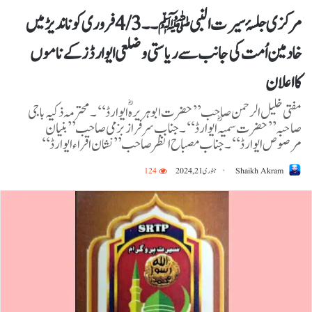
مرکزی جلسۂ سیرت النبیﷺ ۔۔4/3 فروری کوناندیڑ میں
خادمین اُمت کی جانب سے ریاستی وضلعی ایوارڈز کے ناموں
کااعلان
مفتی خلیل الرحمن صاحب ’’حضرت ابوہریرہؓ ایوارڈ‘‘۔محترمہ ذکیہ باجی
صاحبہ ’’حضرت سمیہؓ ایوارڈ‘‘۔ جناب سرفراز بزمی صاحب ’’بنیان
مرصوص ایوارڈ‘‘۔ جناب مصباح انظر صاحب ’’ نشان اقراء ایوارڈ‘‘
Shaikh Akram
جنوری 21, 2024
124