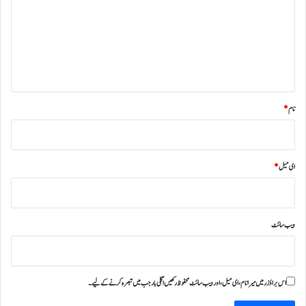
ص
ر
ہ
*
نام
*
ای میل
*
ویب‌ سائٹ
اس براؤزر میں میرا نام، ای میل، اور ویب سائٹ محفوظ رکھیں اگلی بار جب میں تبصرہ کرنے کےلیے۔