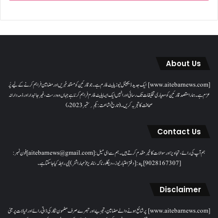
About Us
[www.aitebarnews.com] ایک جدید ڈیجیٹل نیوز پلیٹ فارم ہے۔ جو قارئین کو مستند خبریں اور مضامین فراہم کرنے کے لیے پُر
عزم ہے۔ ہمارا مقصدقارئین کو معیاری تخلیقات تک رسائی اور انہیں ایک ایسا پلیٹ فارم فراہم کرنا ہے جہاں وہ درست، غیر جانبدار اور ذمہ دارانہ
صحافت کا تجربہ کریں۔( تاریخ اشاعت : یکم؍ ستمبر 2023ء)
Contact Us
ہم آپ کی رائے، تجاویز اور سوالات کا خیرمقدم کرتے ہیں۔ ہم سےای میل: [aitebarnews@gmail.com]فون نمبر:
[9028167307]پتہ: [دفتر اعتبار نیوز، ، دیگلور ناکہ، ناندیڑ(مہاراشٹر) ] پر رابطہ کیا جاسکتا ہے۔
Disclaimer
[www.aitebarnews.com] پر شائع ہونے والے مضامین، تجزیے اور تبصرے صرف مضمون نگار کی ذاتی رائے اور خیالات پر مبنی