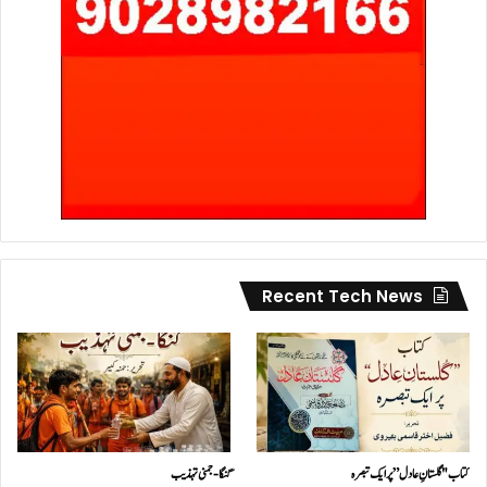
Recent Tech News
کتاب "گلستانِ عادل” پر ایک تبصرہ
گنگا-جمنی تہذیب