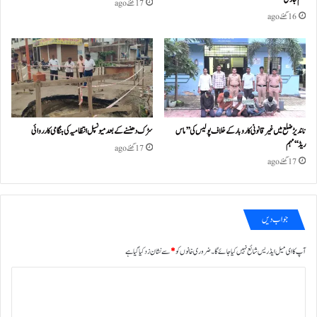
17 گھنٹے ago
16 گھنٹے ago
ناندیڑ ضلع میں غیر قانونی کاروبار کے خلاف پولیس کی ’’ماس
سڑک دھنسنے کے بعد میونسپل انتظامیہ کی ہنگامی کارروائی
ریڈ‘‘ مہم
17 گھنٹے ago
17 گھنٹے ago
جواب دیں
آپ کا ای میل ایڈریس شائع نہیں کیا جائے گا۔
ضروری خانوں کو
*
سے نشان زد کیا گیا ہے
ت
ب