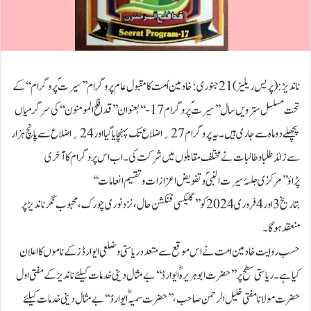
ناندیڑ:(پریس ریلیز)21جنوری: خادمین اُمت کامقبول عام پروگرام ’’ سیرتؐ پروگرام‘‘ کے
تحت مسلسل سترویں سال ’’سیرتؐ پروگرام17-‘‘ بعنوان’’قد افلح المومنون‘‘ کی سرگرمیاں
پچھلے دوماہ سے جاری ہیں۔ یہ پروگرام 27؍اضلاع تک پہنچایاگیا اور 24؍اضلاع سے پانچ ہزار
سے زائد طلبا وطالبات نے مختلف مقابلوں میں شرکت کی۔ اب اس پروگرام کا آخری
پڑاؤ’’مرکزی جلسۂ سیرت النبیؐ وتفویض اعزازات وتقسیم انعامات‘‘
بتاریخ 3اور4فروری2024 کو ’’گلیکسی فنکشن حال ،نزد نوری چورک ،محبوب نگر ناندیڑ پر
منعقد ہوگا۔
حسب روایت خادمین امت نے اس موقع سے متعدد ریاستی وضلعی ایوارڈز کے ناموں کااعلان
کیاہے۔ ریاستی سطح پر ’’حضرت ابوہریرہؓ ایوارڈ‘‘ بے مثال دینی خدمات کیلئے ناندیڑ کے مفتی اول
حضرت مولانا مفتی خلیل الرحمن صاحب ،’’حضرت سمیہؓ ایوارڈ‘‘ بے مثال دینی خدمات کیلئے