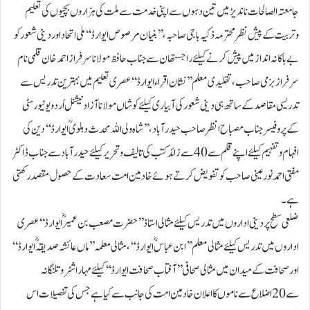
جامعتہ الصالحات ناندیڑ میں تین دہوں سے اپنی خدمت سے ملت کی ہزاروں بچیوں کی تعلیم
وتربیت کے پیش نظر محترمہ ذکیہ باجی صاحبہ ، ’’ بنیان مرصوص ایوارڈ‘‘ ملی اتحاد اور دینی شعور کو
بے باکانہ انداز میں پیش کرنے کیلئے راجستھان سے جناب حافظ مولانا سرفراز احمدخان قلمی نام
سرفراز بزمی صاحب ، تقلیدی معلم ’’نشان اقراء ایوارڈ‘‘ عصری تعلیم میں بہترین تدریس سے
تدریسی مقاصد کے ساتھ ہی دینی شعور کی آبیاری کیلئے کوشاں مولانا آزاد نیشنل اُردو یونیورسٹی
کے پروفیسر جناب مصباح انظر صاحب حیدرآباد، ’’شاہ ولی اللہ محدث دہلویؒ ایوارڈ‘‘دین کی
افہام وتفہیم کیلئے اپنے قلم سے 40سے زائد کتب کی تالیف وتحریر کیلئے حیدرآباد سے جناب ڈاکٹر
مفتی احمد نور عینی صاحب کو تفویض کرتے ہوئے خادمین امت سعادت کے حصول مقصد رکھتی
ہے۔
ضلعی سطح پر دینی اداروں میں تدریس کیلئے مثالی استاذ’’حضرت مصعب بن عمیر ؓ ایوارڈ‘‘ عصری
اداروں میں تدریس کیلئے مثالی معلم ’’ ابن عباس ؓ ایوارڈ‘‘، مثالی معلمہ ’’ ماں عائشہ صدیقہؓ ایوارڈ‘‘
اور صحافت کے میدان میں مثالی صحافی’’آفتاب صحافت ایوارڈ‘‘ کیلئے مہاراشٹر وتلنگانہ
سے 20اضلاع سے ناموں کا اعلان خادمین امت کی جانب سے کیاہے جس کی تفصیلات اس