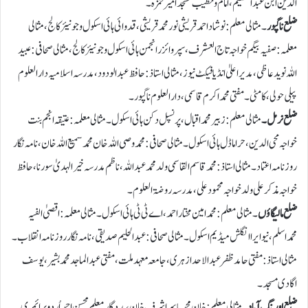
الدین ابن عبدالعظیم ،امام وخطیب مسجد امیر حمزہؓ۔
ضلع ناگپور
۔ مثالی معلم : نوشاد احمد قریشی نور محمد قریشی ،قدوائی ہائی اسکول وجونیئرکالج، مثالی
معلمہ: صفیہ بیگم خواجہ تاج العشرف، سپروائزر انجمن ہائی اسکول وجونیئرکالج، مثالی صحافی: عبید
اللہ نوید عاظی ،مدیراعلیٰ انڈیا فیکٹ نیوز،مثالی استاذ: حافظ عبدالودود،مدرسہ اسلامیہ دارالعلوم
پیلی حولی ،کامٹی۔ مفتی محمد اکرم قاسمی ،دارالعلوم ناگپور۔
ضلع نرمل۔
مثالی معلم: زبیر محمد اقبال،پرنسپل دکن ہائی اسکول ۔مثالی معلمہ: عتیقہ انجم بنت
خواجہ محی الدین ،حرا ماڈل ہائی اسکول۔مثالی صحافی: محمد وصی اللہ خان محمد سمیع اللہ خان ،نامہ نگار
روزنامہ اعتماد۔مثالی استاذ: محمد قاسم القاسمی ولد محمد عبداللہ ،ناظم مدرسہ خیر الہدیٰ سورنا،حافظ
خواجہ مذکر علی ولد خواجہ محمود علی ،مدرسہ روضۃ العلوم ۔
ضلع مالیگاؤں
۔ مثالی معلم: محمدامین مختاراحمد ، اے ٹی ٹی ہائی اسکول ۔ مثالی معلمہ: اقصیٰ الفیہ
محمداسلم ، نیو ایراانگلش میڈیم اسکول۔ مثالی صحافی: عبدالحلیم صدیقی ،نامہ نگار روزنامہ انقلاب۔
مثالی استاذ: مفتی حامد ظفر عبدالاحد ازہری ،جامعہ معہد ملت ، مفتی عبدالماجد محمد بشیر ،یوسف
اگادی مسجد۔
ضلع اورنگ آباد۔
مثالی معلم: خان محمدیاسر اشرف خان ،مددگار معلم محسن احمد اُردو پرائمری