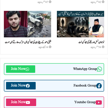
42 منٹس ago
47 منٹس ago
نوجوان نسل اور نشے کی تباہ کن لت
عتیق احمد کے بیٹے ابان کی جھانسی میں سڑک حادثے میں موت
56 منٹس ago
16 گھنٹے ago
Join Now
WhatsApp Group
Join Now
Facebook Group
Join Now
Youtube Group