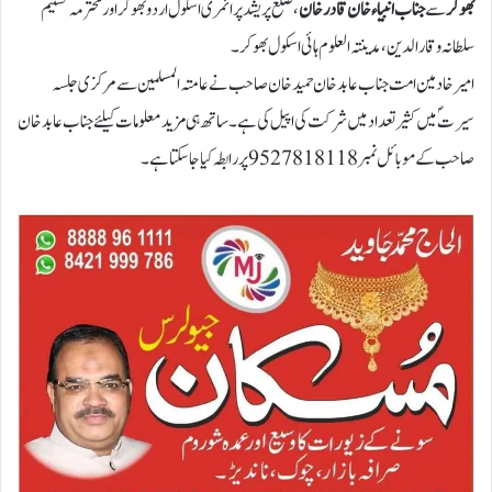
بھوکر
سے
جناب انبیاء خان قادرخان
،ضلع پریشد پرائمری اسکول اردوبھوکر اور محترمہ تسنیم
سلطانہ وقارالدین ،مدینتہ العلوم ہائی اسکول بھوکر۔
امیر خادمین امت جناب عابدخان حمیدخان صاحب نے عامتہ المسلمین سے مرکزی جلسہ
سیرت ؐ میں کثیرتعداد میں شرکت کی اپیل کی ہے ۔ساتھ ہی مزید معلومات کیلئے جناب عابد خان
صاحب کے موبائل نمبر9527818118 پررابطہ کیاجاسکتاہے۔