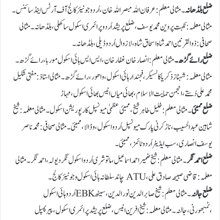
ضلع بلڈھانہ
۔ مثالی معلم : عرفان اللہ مبصر اللہ خان ،اُردو جونیئر کالج آف آرٹس اینڈ سائنس۔
مثالی معلمہ: نکہت پروین محمدیوسف، ضلع پریشد اُردوپرائمری اسکول ساکھلی،بلڈھانہ۔ مثالی
صحافی: ذوالقرنین احمد شاہ اسحاق شاہ،لازوال اُردوڈیلی، بلڈھانہ ۔
ضلع رائے گڑھ۔
مثالی معلم : انصارخان غفارخان ، ایس ایس ہائی اسکول موربا،رائے گڑھ۔
مثالی معلمہ: شہناز ذکریا کالسیکر، فجندار ہائی اسکول ،واھور،رائے گڑھ۔مثالی استاذ: مفتی شکیل
محمد علی دُستے، انجمن حمایت الاسلام ،بھائی میاں انیس بھائی اسکول ،مہاڑ
ضلع ممبئی
۔ مثالی معلم: خلیل طاہر شیخ ، ممبئی عظمیٰ میونسپل کارپوریشن اسکول۔ مثالی معلمہ: شیخ
شاہین عبدالحسیب، ناڑکرنی پارک میونسپل اُردو اسکول ،وڈالا،ممبئی۔مثالی صحافی: محمدناصر
یوسف انصاری ، سب ایڈیٹر اُردو ٹائمز،ممبئی۔
ضلع احمد نگر
۔ مثالی معلم: شیخ ضمیر احمد اسماعیل ،ماتو شری اُردو اسکول نگردیولہ،احمدنگر۔ مثالی
معلمہ: قاضی صبیحہ صادق علی ، ATU چاند سلطانہ ہائی اسکول وجونیئرکالج۔
ضلع جالنہ
۔ مثالی معلم: شیخ صابر الدین نورالدین ، سیٹھ EBKاُردو ہائی اسکول
،ٹمبھورنی،جالنہ۔ مثالی معلمہ: شیخ افرین انیس، ضلع پریشد پرائمری اسکول ،پیر پمپل