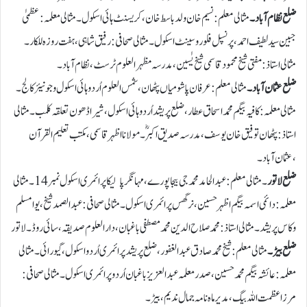
ضلع نظام آباد۔
مثالی معلم: نسیم خان ولد باسط خان ،کریسنٹ ہائی اسکول۔ مثالی معلمہ: عظمیٰ
جبین سید لطیف احمد ، پرنسپل فلوروسینٹ اسکول۔ مثالی صحافی: رفیق شاہی ،ہفت روزہ للکار۔
مثالی استاذ: مفتی شیخ محمود قاسمی شیخ یٰسین، مدرسہ مظہر العلوم ٹرسٹ،نظام آباد۔
ضلع عثمان آباد۔
مثالی معلم: عرفان پاشو میاں پٹھان ، شمس العلوم اُردو ہائی اسکول وجونیئر کالج ۔
مثالی معلمہ: کافیہ بیگم محمد اسحاق عطار ، ضلع پریشد اُردو ہائی اسکول ،شیراڈھون تعلقہ کلمب ۔ مثالی
استاذ: پٹھان توفیق خان یوسف ، مدرسہ صدیق اکبرؓ ۔ مولانا اظہر قاسمی ،مکتب تعلیم القرآن
،عثمان آباد۔
ضلع لاتور
۔ مثالی معلم: عبدالحامد محمد جی بیجاپورے، مہانگر پالیکاپرائمری اسکول نمبر 14۔ مثالی
معلمہ: دائمی اسمہ بیگم اظہر حسین ،نرگس پرائمری اسکول ۔مثالی صحافی: عبدالصمد شیخ، یوا مسلم
وکاس پریشد۔ مثالی استاذ: محمد صلاح الدین محمدمصطفی باغبان ،دارالعلوم صدیقہ ،سائی روڈ۔لاتور
ضلع بیڑ۔
مثالی معلم: شیخ محمدصادق عبدالغفور، ضلع پریشد پرائمری اُردو اسکول، گیورائی ۔ مثالی
معلمہ: عائشہ بیگم محمد حسین ، صدرمعلمہ عبدالعزیز باغبان اُردو پرائمری اسکول۔ مثالی صحافی:
مرزا عظمت اللہ بیگ ،مدیر ماہ نامہ جمال ندیم،بیڑ۔