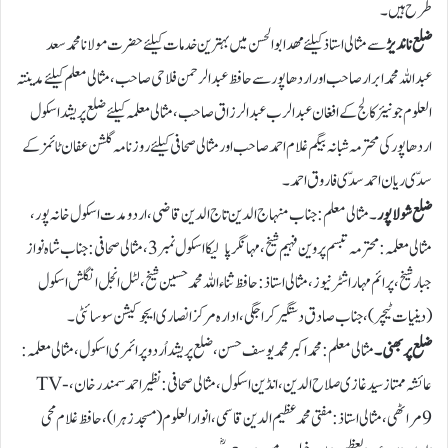
طرح ہیں۔
ضلع ناندیڑ
سے مثالی استاذ کیلئے مھد ابوالحسن میں بہترین خدمات کیلئے حضرت مولانا محمد سعد
عبداللہ محمد ابرار صاحب اور اردھاپور سے حافظ عبدالرحمن فلاحی صاحب ، مثالی معلم کیلئے مدینتہ
العلوم جونیئر کالج کے افغان عبدالرب عبدالرزاق صاحب، مثالی معلمہ کیلئے ضلع پریشد اسکول
اردھاپور کی محترمہ شبانہ بیگم غلام احمدصاحب اور مثالی صحافی کیلئے روزنامہ گلشن عفان ٹائمز کے
سدّی ریان احمد سدّی فاروق احمد۔
ضلع شولاپور
۔ مثالی معلم:جناب منہاج الدین تاج الدین قاضی ، اردومدت اسکول خانہ پور،
مثالی معلمہ :محترمہ تبسم پروین فہیم شیخ ،مہانگر پالیکا اسکول نمبر3، مثالی صحافی: جناب شاہ نواز
جبار شیخ ،پرائم مہاراشٹر نیوز، مثالی استاذ: حافظ ثناء اللہ محمد حسین شیخ، لٹل انجل انگلش اسکول
(دینیات ٹیچر)، جناب صادق دستگیر کراجگی، ادارہ مرکز انصاری ایجوکیشن سوسائٹی۔
ضلع پربھنی۔
مثالی معلم: محمد اکبر محمدیوسف حسن ،ضلع پریشد اُردو پرائمری اسکول، مثالی معلمہ:
عائشہ ممتاز سید غازی صلاح الدین ،انڈین اسکول، مثالی صحافی: نظیر احمد سمندر خان ،TV-
9مراٹھی، مثالی استاذ: مفتی محمدعظیم الدین قاسمی ،انوارالعلوم (مسجد زہرا)، حافظ غلام محی