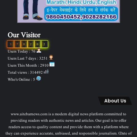
Our Visitor
3
7
0
2
0
2
Users Today : 76
Users Last 7 days : 3251
Users This Month : 2910
Total views : 314492
Who's Online : 5
About Us
www.aitebarnews.com is a modern digital news platform committed to
providing readers with authentic news and articles. Our goal is to offer
readers access to quality content and provide them with a platform where
they can experience accurate, unbiased, and responsible journalism. (Date of