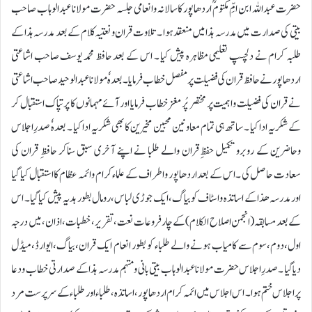
حضرت عبداللہ ابن امِّ مکتومؓ اردھاپور کا سالانہ وانعامی جلسہ حضرت مولانا عبدالوہاب صاحب
بیتی کی صدارت میں مدرسہ ہذا میں منعقد ہوا ۔ تلاوت قران و نعتیہ کلام کے بعد مدرسہ ہذا کے
طلبہ کرام نے دلچسپ تعلیمی مظاہرہ پیش کیا ۔ اس کے بعد حافظ محمد یوسف صاحب اشاعتی
اردھاپور نے حافظ قران کی فضیلت پر مفصل خطاب فرمایا ۔ بعدہ ٗمولانا عبدالوحید صاحب اشاعتی
نے قران کی فضیلت واہمیت پر مختصر پُر مغز خطاب فرمایا اور آئے مہمانوں کا پرتپاک استقبال کر
کے شکریہ ادا کیا ۔ ساتھ ہی تمام معاونین محبین مخیرین کا بھی شکریہ ادا کیا ۔ بعدہ ٗصدرِاجلاس
وحاضرین کے روبرو تکمیل حفظِ قران والے طلبا نے اپنے آخری سبق سناکر حافظِ قران کی
سعادت حاصل کی ۔اس کے بعد اردھاپور واطراف کے علماء کرام وائمہ عظام کا استقبال کیا گیا
اورمدرسہ ھذا کے اساتذہ واسٹاف کو بیاگ،ایک جوڑی لباس،رومال بطور ہدیہ پیش کیاگیا ۔ اس
کے بعد مسابقہ(انجمن اصلاح الکلام) کے چار فروعات نعت،تقریر،خطبات،اذان، میں درجہ
اول،دوم،سوم سے کامیاب ہونے والے طلباء کو بطور انعام ایک قران،بیاگ،ایوارڈ،میڈل
دیاگیا ۔صدرِاجلاس حضرت مولانا عبدالوہاب بیتی بانی ومہتمم مدرسہ ہذا کے صدارتی خطاب ودعا
پر اجلاس ختم ہوا۔ اس اجلاس میں ائمہ کرام اردھاپور،اساتذہ،طلباء اور طلباء کے سرپرست مرد