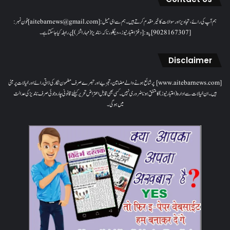
ہم آپ کی رائے، تجاویز اور سوالات کا خیرمقدم کرتے ہیں۔ ہم سےای میل: [aitebarnews@gmail.com]فون نمبر:
[9028167307]پتہ: [دفتر اعتبار نیوز، ، دیگلور ناکہ، ناندیڑ(مہاراشٹر) ] پر رابطہ کیا جاسکتا ہے۔
Disclaimer
[www.aitebarnews.com] پر شائع ہونے والے مضامین، تجزیے اور تبصرے صرف مضمون نگار کی ذاتی رائے اور خیالات پر مبنی
ہیں۔ ان خیالات سے ادارہ (اعتبار نیوز) کا متفق ہونا ضروری نہیں۔ کسی بھی قابل اعتراض تحریر کیلئے قانونی چارہ جوئی صرف ناندیڑ کی عدالت
میں ہوگی۔