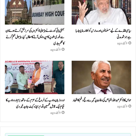
سیاسی فائدے کے لیے مسلمانوں اور مدارس کو نشانہ بنایا جا رہا
بمبئی ہائی کورٹ نے ہڑتالی ڈاکٹروں کی سرزنش کرتے ہوئے ان
ہے: ارشد مدنی
سے فوری طور پر کام پر واپس آنے کا مطالبہ کیا۔ہڑتال ختم کرنے
کا حکم جاری
9 گھنٹے ago
9 گھنٹے ago
حماس کا ڈاکٹر عبداللہ الخباص کی وفات پر گہرے رنج وغم کااظہار
اردو زبان و ادب کے فروغ کے عزم کے ساتھ بزمِ اردو ادب کا
قیام ایک قابلِ تحسین قدم : ایڈوکیٹ جاوید خیردی
9 گھنٹے ago
9 گھنٹے ago