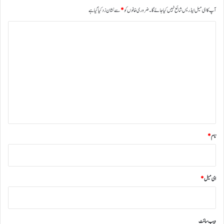
آپ کا ای میل ایڈریس شائع نہیں کیا جائے گا۔
ضروری خانوں کو
*
سے نشان زد کیا گیا ہے
ت
ب
ص
ر
ہ
*
نام
*
ای میل
*
ویب‌ سائٹ