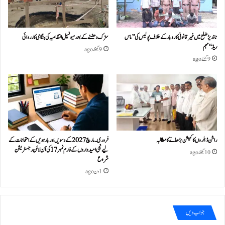
ناندیڑ ضلع میں غیر قانونی کاروبار کے خلاف پولیس کی ’’ماس
سڑک دھنسنے کے بعد میونسپل انتظامیہ کی ہنگامی کارروائی
ریڈ‘‘ مہم
9 گھنٹے ago
9 گھنٹے ago
راشن ڈیلروں کا کمیشن بڑھانے کا مطالبہ
فروری۔مارچ 2027 کے دسویں اور بارہویں کے امتحانات کے
لیے نجی امیدواروں کے فارم نمبر 17 کی آن لائن رجسٹریشن
10 گھنٹے ago
شروع
1 دن ago
جواب دیں