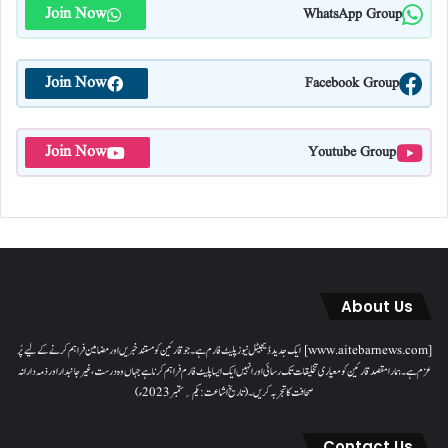
Join Now
WhatsApp Group
Join Now
Facebook Group
Join Now
Youtube Group
About Us
[www.aitebarnews.com] ایک جدید ڈیجیٹل نیوز پلیٹ فارم ہے۔ جو قارئین کو مستند خبریں اور مضامین فراہم کرنے کے لیے پُر
عزم ہے۔ ہمارا مقصدقارئین کو معیاری تخلیقات تک رسائی اور انہیں ایک ایسا پلیٹ فارم فراہم کرنا ہے جہاں وہ درست، غیر جانبدار اور ذمہ دارانہ
صحافت کا تجربہ کریں۔( تاریخ اشاعت : یکم؍ ستمبر 2023ء)
Contact Us