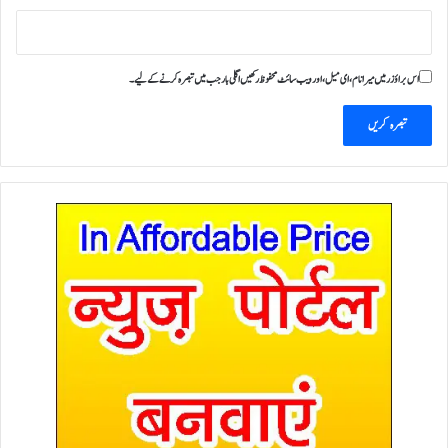
اس براؤزر میں میرا نام، ای میل، اور ویب سائٹ محفوظ رکھیں اگلی بار جب میں تبصرہ کرنے کےلیے۔