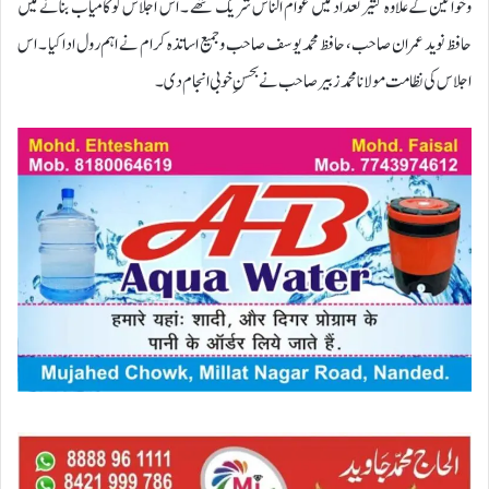
وخواتین کےعلاوہ کثیر تعداد میں عوام الناس شریک تھے ۔ اس اجلاس کو کامیاب بنانے میں
حافظ نوید عمران صاحب، حافظ محمد یوسف صاحب وجمیع اساتذہ کرام نے اہم رول ادا کیا ۔ اس
اجلاس کی نظامت مولانا محمد زبیر صاحب نے بحسنِ خوبی انجام دی۔