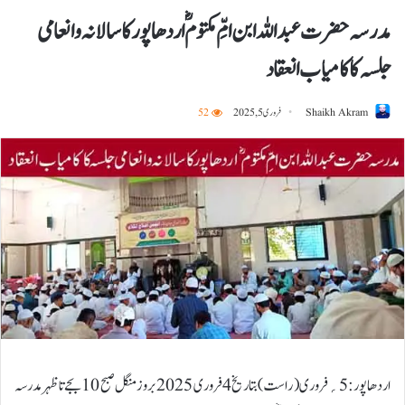
مدرسہ حضرت عبداللہ ابن امِّ مکتومؓ اردھاپور کا سالانہ وانعامی
جلسہ کا کامیاب انعقاد
Shaikh Akram
فروری 5, 2025
52
اردھاپور:5؍فروری ( راست) بتاریخ 4فروری 2025 بروز منگل صبح 10 بجے تا ظہر مدرسہ