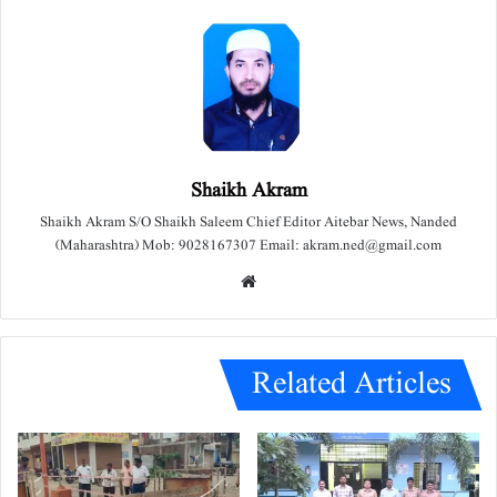
Shaikh Akram
Shaikh Akram S/O Shaikh Saleem Chief Editor Aitebar News, Nanded
(Maharashtra) Mob: 9028167307 Email: akram.ned@gmail.com
We
bsit
e
Related Articles