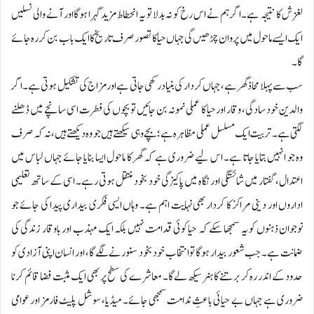
لغزش کا نتیجہ ہے۔ اگر ہم نے اس رخ کو نہ بدلا تو یہ انحطاط مزید گہرا ہوگا اور آنے والی نسلیں
ایک ایسے ماحول میں پروان چڑھیں گی جہاں حیا کا تصور صرف تاریخ کا ایک باب بن کر رہ جائے
گا۔
سب سے پہلا محاذ گھر ہے، جہاں کردار کی بنیاد رکھی جاتی ہے اور مزاج کی تشکیل ہوتی ہے۔ اگر
والدین خود سادگی، وقار اور حیا کا عملی نمونہ بن جائیں تو بچوں کی فطرت اسی سانچے میں ڈھلنے
لگتی ہے۔ تربیت ایک مسلسل عملی مظاہرہ ہے؛ بچے وہی سیکھتے ہیں جو وہ دیکھتے ہیں، نہ کہ صرف
وہ جو انہیں بتایا جاتا ہے۔ اس لیے ضروری ہے کہ گھر کا ماحول ایسا بنایا جائے جہاں لباس میں
اعتدال، گفتار میں شائستگی اور نگاہ میں پاکیزگی خود بخود منتقل ہوتی رہے۔ اسی کے ساتھ تعلیمی
اداروں اور دینی مراکز کا کردار بھی نہایت اہم ہے۔ وہاں ایسی فکری بیداری پیدا کی جائے جو
نوجوان ذہنوں کو یہ سمجھا سکے کہ حیا کوئی قدامت نہیں بلکہ ایک مہذب اور باوقار زندگی کی
ضمانت ہے۔ جب شعور بیدار ہوگا تو انتخاب خود بخود سنورنے لگے گا، اور انسان اپنی آزادی کو
حدود کے اندر رہ کر برتنے کا ہنر سیکھ لے گا۔ معاشرے کی سطح پر بھی ایک مثبت فضا قائم کرنا
ضروری ہے جہاں بے حیائی باعثِ ندامت سمجھی جائے۔ میڈیا، سوشل پلیٹ فارمز اور عوامی