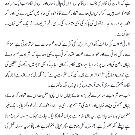
ہے کہ انسان کی ظاہری ہیئت، اس کا لباس، اس کی چال ڈھال اور اس کی نگاہ سب ایک مربوط
نظام کا حصہ ہیں۔ اگر لباس اپنی حد سے تجاوز کرے گا تو نگاہ بھی قابو میں نہیں رہے گی، اور اگر
نگاہ بے مہار ہو جائے تو دل کی پاکیزگی بھی متاثر ہوگی۔ اسی لیے شریعت نے ایک مکمل تہذیب
عطا کی ہے۔
انسانی طبیعت کی ساخت کچھ اس طرح رکھی گئی ہے کہ وہ محسوسات سے متاثر ہوتی ہے، مناظر
سے مائل ہوتی ہے اور ظواہر سے رغبت اختیار کرتی ہے۔ یہی وجہ ہے کہ شریعتِ مطہرہ نے
جہاں باطن کی اصلاح پر زور دیا ہے، وہیں ظاہر کے ان اسباب کو بھی قابو میں رکھنے کی تلقین کی
ہے جو دل و دماغ پر اثر انداز ہوتے ہیں۔ کیونکہ حقیقت یہ ہے کہ آنکھ دل کا دروازہ ہے؛ جو کچھ
نگاہ دیکھتی ہے، وہی آہستہ آہستہ دل کی دنیا میں جگہ بنا لیتا ہے۔
جب معاشرہ ایسے مناظر سے لبریز ہو جائے جہاں لباس اپنی اصل حدوں سے تجاوز کر جائے،
جہاں جسم کی ہیئت نمایاں اور اعضا کی ترسیم ابھار دی جائے، تو نگاہ کے لیے خود کو بچا لینا ایک غیر
معمولی مجاہدہ بن جاتا ہے۔ یہ وہی مقام ہے جہاں فساد کا ایک نہایت مہلک سلسلہ شروع ہوتا
ہے: پہلے نظر ٹھہرتی ہے، پھر دل مائل ہوتا ہے، پھر خیال جنم لیتا ہے، اور بالآخر یہ سلسلہ عمل کی