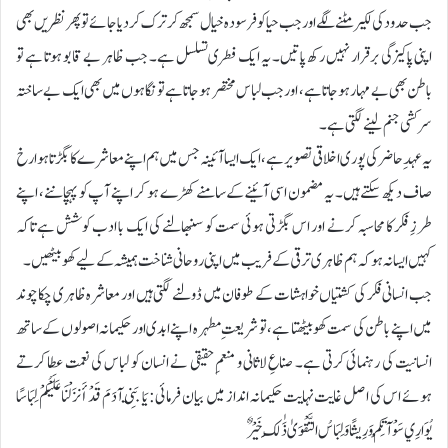
جب حدود کی لکیر مٹنے لگے اور جب حیا کو فرسودہ خیال سمجھ کر ترک کر دیا جائے تو پھر نظریں بھی
اپنی پاکیزگی برقرار نہیں رکھ پاتیں۔ یہ ایک فطری تسلسل ہے۔ جب ظاہر بے قابو ہوتا ہے تو
باطن بھی بے مہار ہو جاتا ہے، اور جب لباس مختصر ہو جاتا ہے تو نگاہوں میں بھی ایک بے ساختہ
سرکشی جنم لینے لگتی ہے۔
یہ عہدِ حاضر کی پوری اخلاقی تصویر ہے، ایک ایسا آئینہ جس میں ہم اپنے معاشرے کا بگڑتا ہوا رخ
صاف دیکھ سکتے ہیں۔ یہ مضمون اسی آئینے کے سامنے کھڑے ہو کر اپنے آپ کو پہچاننے، اپنے
طرزِ فکر کا محاسبہ کرنے اور اس بگڑتی ہوئی سمت کو سنبھالنے کی ایک با ادب کوشش ہے تاکہ
کہیں ایسا نہ ہو کہ ہم ظاہری ترقی کے فریب میں اپنی روحانی شناخت ہمیشہ کے لیے کھو بیٹھیں۔
جب انسانی فکر کی کشتیاں خواہشات کے طوفان میں ڈولنے لگتی ہیں اور معاشرہ ظاہری چکاچوند
میں اپنے باطن کی سمت کھو بیٹھتا ہے، تو شریعتِ مطہرہ اپنے ابدی اور حکیمانہ اصولوں کے ساتھ
انسانیت کی رہنمائی کرتی ہے۔ صناعِ لاثانی و منعمِ حقیقی نے انسان کو لباس کی نعمت عطا کرتے
ہوئے اس کی اصل غایت نہایت حکیمانہ انداز میں بیان فرمائی: يَا بَنِي آدَمَ قَدْ أَنزَلْنَا عَلَيْكُمْ لِبَاسًا
يُوَارِي سَوْآتِكُمْ وَرِيشًا وَلِبَاسُ التَّقْوَىٰ ذَٰلِكَ خَيْرٌ