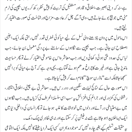
ہے، نہ کہ دینی بصیرت، اخلاقی وقار اور مستقبل کی تربیت کو پیشِ نظر رکھ کر۔ یوں بچپن کی نرم
مٹی میں جو بیج بوئے جاتے ہیں، وہی آگے چل کر عادت، مزاج اور شناخت کی صورت اختیار کر
لیتے ہیں۔
اس ماحول میں پروان چڑھنے والی نسل کے لیے حیا کوئی فطری قدر نہیں رہتی بلکہ ایک اجنبی
اصطلاح بن جاتی ہے۔ جب بچپن سے نگاہوں کے سامنے بے پردگی معمول بن جائے، جب
لباس کی حدود مٹتی ہوئی دکھائی دیں اور جب معاشرہ اس پر خاموشی اختیار کر لے تو پھر حساسیت
ماند پڑ جاتی ہے اور غیرت کا چراغ مدھم ہونے لگتا ہے۔ یہی وجہ ہے کہ آج بے حیائی کو برا نہیں
سمجھا جاتا بلکہ اسے "ماڈرن سوچ” کا نام دے کر پیش کیا جاتا ہے۔
اس صورتِ حال کے نتائج نہایت سنگین اور دور رس ہیں۔ معاشرتی بے چینی، اخلاقی انتشار،
رشتوں کی کمزوری اور جرائم کی افزائش یہ سب اسی سلسلۂ انحراف کی کڑیاں ہیں۔ جب نگاہوں
میں بے احتیاطی در آئے اور دلوں میں خواہشات کا غلبہ ہو جائے تو پھر انسان کی داخلی دنیا میں
ایک ایسا خلا پیدا ہو جاتا ہے جسے نہ فیشن پُر کر سکتا ہے اور نہ ہی ظاہری چمک دمک۔
یہ حقیقت تسلیم کیے بغیر چارہ نہیں کہ موجودہ بحران کسی ایک فرد یا طبقے کا نہیں بلکہ ایک اجتماعی