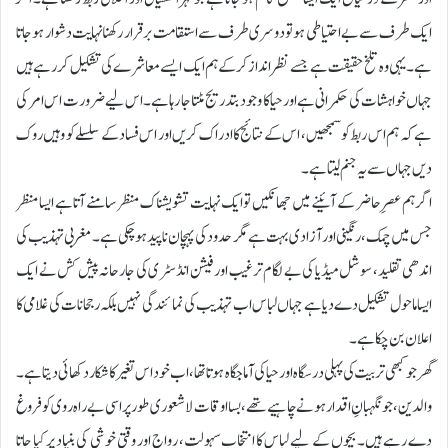
ایک طرف سے بے احتیاطی ہو تو دوسری طرف سے استقامت برقرار رکھنا نہایت دشوار ہو جاتا
ہے۔ یہی وہ تلخ حقیقت ہے جسے نظر انداز کرکے ہم ایک ایسے معاشرے کی تشکیل کر رہے ہیں
جہاں خواہشات کی حکمرانی ہے اور حیا کا وجود بتدریج مٹتا جا رہا ہے۔ اس لیے ضرورت اس امر کی
ہے کہ ہم اس ربط کو سمجھیں، اس کے نتائج کا ادراک کریں اور اس فساد کے سلسلے کو وہیں روک
دیں جہاں سے یہ جنم لیتا ہے۔
اگر ہم عصرِ حاضر کے آئینے میں جھانکیں تو ایک نہایت تشویشناک منظر سامنے آتا ہے ایسا منظر
جس میں چمک، رنگینی اور آزادی بہت ہے مگر حدود کی پہچان ناپید ہوچکی ہے۔ مغربی تہذیب کی
اندھی تقلید، سوشل میڈیا کی بے لگام ترغیب اور فیشن انڈسٹری کی جارحانہ پیش کش نے ایک
ایسا ماحول تشکیل دے دیا ہے جہاں لباس اب تہذیب کی نمائندگی نہیں بلکہ رجحانات کی غلامی کا
اعلان بن چکا ہے۔
گھر جو کبھی تربیت کی پہلی درسگاہ اور حیا کی آماجگاہ ہوتا تھا، اب خود اس تغیر کا شکار دکھائی دیتا ہے۔
والدین، جو نگہبانِ اقدار ہونے چاہیے تھے، بسا اوقات لاشعوری طور پر اسی بے راہ روی کو فروغ
دے رہے ہیں۔ بچوں کے لیے لباس کا انتخاب سہولت، رواج اور وقتی خوشی کی بنیاد پر کیا جاتا