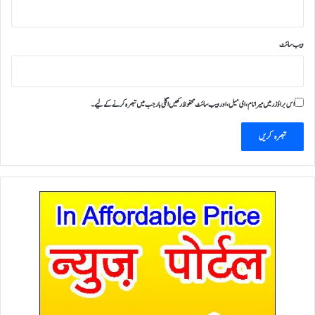
ویب‌ سائٹ
اس براؤزر میں میرا نام، ای میل، اور ویب سائٹ محفوظ رکھیں اگلی بار جب میں تبصرہ کرنے کےلیے۔