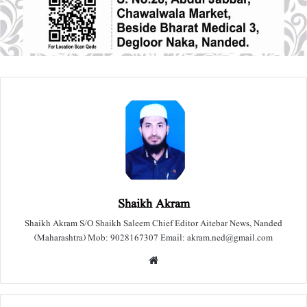
Shaikh Akram
Shaikh Akram S/O Shaikh Saleem Chief Editor Aitebar News, Nanded
(Maharashtra) Mob: 9028167307 Email: akram.ned@gmail.com
We
bsit
e