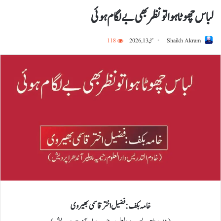
لباس چھوٹا ہوا تو نظر بھی بے لگام ہوئی
Shaikh Akram
مئی 13, 2026
118
خامہ بکف: فضیل اختر قاسمی بھیروی