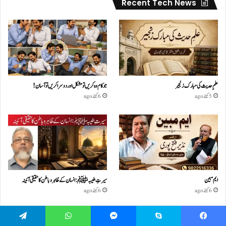
Recent Tech News
علمِ حدیث کی مبارک زنجیر
جو کام وہ کریں تو مشکل اور دوسرا کریں تو آسان !
5 گھنٹے ago
6 گھنٹے ago
ایم مبین
سیرتِ طیبہﷺ: انسان کے ظاہر و باطن کا حقیقی آئینہ
6 گھنٹے ago
6 گھنٹے ago
Telegram
WhatsApp
Messenger
Skype
Facebook