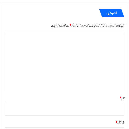
جواب دیں
آپ کا ای میل ایڈریس شائع نہیں کیا جائے گا۔
ضروری خانوں کو
*
سے نشان زد کیا گیا ہے
ت
ب
ص
ر
ہ
*
نام
*
ای میل
*