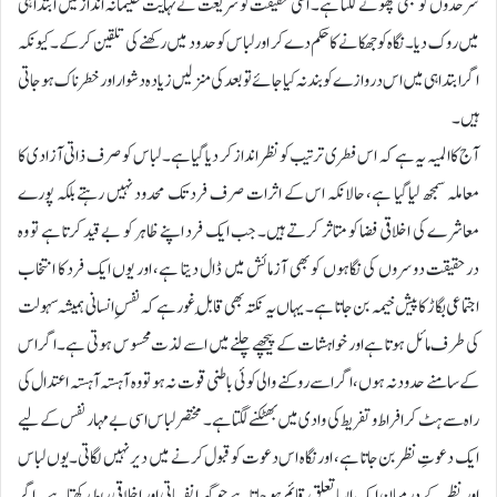
سرحدوں کو بھی چھونے لگتا ہے۔ اسی حقیقت کو شریعت نے نہایت حکیمانہ انداز میں ابتدا ہی
میں روک دیا۔ نگاہ کو جھکانے کا حکم دے کر اور لباس کو حدود میں رکھنے کی تلقین کرکے۔ کیونکہ
اگر ابتدا ہی میں اس دروازے کو بند نہ کیا جائے تو بعد کی منزلیں زیادہ دشوار اور خطرناک ہو جاتی
ہیں۔
آج کا المیہ یہ ہے کہ اس فطری ترتیب کو نظر انداز کر دیا گیا ہے۔ لباس کو صرف ذاتی آزادی کا
معاملہ سمجھ لیا گیا ہے، حالانکہ اس کے اثرات صرف فرد تک محدود نہیں رہتے بلکہ پورے
معاشرے کی اخلاقی فضا کو متاثر کرتے ہیں۔ جب ایک فرد اپنے ظاہر کو بے قید کرتا ہے تو وہ
درحقیقت دوسروں کی نگاہوں کو بھی آزمائش میں ڈال دیتا ہے، اور یوں ایک فرد کا انتخاب
اجتماعی بگاڑ کا پیش خیمہ بن جاتا ہے۔ یہاں یہ نکتہ بھی قابلِ غور ہے کہ نفسِ انسانی ہمیشہ سہولت
کی طرف مائل ہوتا ہے اور خواہشات کے پیچھے چلنے میں اسے لذت محسوس ہوتی ہے۔ اگر اس
کے سامنے حدود نہ ہوں، اگر اسے روکنے والی کوئی باطنی قوت نہ ہو تو وہ آہستہ آہستہ اعتدال کی
راہ سے ہٹ کر افراط و تفریط کی وادی میں بھٹکنے لگتا ہے۔ مختصر لباس اسی بے مہار نفس کے لیے
ایک دعوتِ نظر بن جاتا ہے، اور نگاہ اس دعوت کو قبول کرنے میں دیر نہیں لگاتی۔ یوں لباس
اور نظر کے درمیان ایک ایسا تعلق قائم ہو جاتا ہے جو گہرا نفسیاتی اور اخلاقی ربط رکھتا ہے۔ اگر