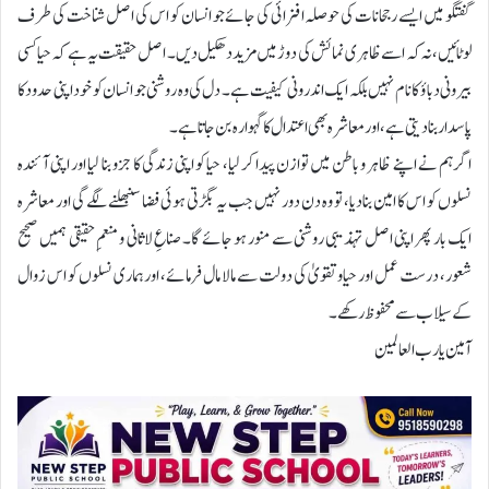
گفتگو میں ایسے رجحانات کی حوصلہ افزائی کی جائے جو انسان کو اس کی اصل شناخت کی طرف
لوٹائیں، نہ کہ اسے ظاہری نمائش کی دوڑ میں مزید دھکیل دیں۔ اصل حقیقت یہ ہے کہ حیا کسی
بیرونی دباؤ کا نام نہیں بلکہ ایک اندرونی کیفیت ہے۔ دل کی وہ روشنی جو انسان کو خود اپنی حدود کا
پاسدار بنا دیتی ہے، اور معاشرہ بھی اعتدال کا گہوارہ بن جاتا ہے۔
اگر ہم نے اپنے ظاہر و باطن میں توازن پیدا کر لیا، حیا کو اپنی زندگی کا جزو بنا لیا اور اپنی آئندہ
نسلوں کو اس کا امین بنا دیا، تو وہ دن دور نہیں جب یہ بگڑتی ہوئی فضا سنبھلنے لگے گی اور معاشرہ
ایک بار پھر اپنی اصل تہذیبی روشنی سے منور ہو جائے گا۔ صناعِ لاثانی و منعمِ حقیقی ہمیں صحیح
شعور، درست عمل اور حیا و تقویٰ کی دولت سے مالا مال فرمائے، اور ہماری نسلوں کو اس زوال
کے سیلاب سے محفوظ رکھے۔
آمین یا رب العالمین