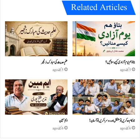
Related Articles
بتاؤ ہم یوم آزادی کیسے منائیں؟
علمِ حدیث کی مبارک زنجیر
5 گھنٹے ago
5 گھنٹے ago
جو کام وہ کریں تو مشکل اور دوسرا کریں تو آسان !
ایم مبین
6 گھنٹے ago
6 گھنٹے ago