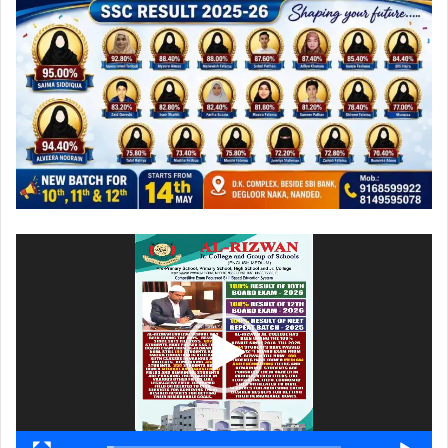
ویڈیو
پلیئر