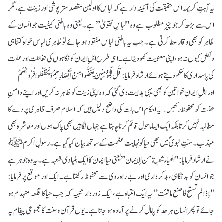
یہ آیتِ کریمہ اس حقیقت کی آئینہ دار ہے کہ لباس کا اولین مقصد ستر پوشی اور زینت ہے، مگر
اس سے بڑھ کر جو چیز مطلوب ہے وہ "لباسِ تقویٰ” ہے۔ یعنی وہ باطنی کیفیت جو انسان کے
ظاہر کو بھی وقار عطا کرتی ہے۔ جب یہ باطنی لباس مفقود ہو جائے تو ظاہری لباس خواہ کتنا ہی
دلکش کیوں نہ ہو، اپنی معنویت کھو دیتا ہے۔ اسی طرح اہلِ ایمان کو نگاہوں کی حفاظت اور عفت
کی پاسداری کا حکم دیتے ہوئے ارشاد فرمایا: قُل لِّلْمُؤْمِنِينَ يَغُضُّوا مِنْ أَبْصَارِهِمْ وَيَحْفَظُوا فُرُوجَهُمْ
اور اہلِ ایمان خواتین کو بھی یہی ہدایت دی گئی کہ وہ اپنی زینت کو ظاہر نہ کریں اور اپنے دامنِ
عفت کو محفوظ رکھیں۔ یہ احکام اس بات کی واضح دلیل ہیں کہ اسلام صرف ظاہری پردے کا
مطالبہ نہیں کرتا بلکہ ایک ایسا ماحول قائم کرنا چاہتا ہے جہاں نگاہیں بھی پاک ہوں اور معاشرہ بھی
مہذب۔سنتِ نبویؐ میں بھی حیا کو نہایت عظمت کے ساتھ بیان کیا گیا ہے۔ رسولِ اکرم ﷺ
نے ارشاد فرمایا: "الحياء شعبة من الإيمان” یعنی حیا ایمان کا ایک بنیادی شعبہ ہے۔ یہ وہ جوہر ہے
جو انسان کو بدنگاہی، بدکرداری اور بے راہ روی سے محفوظ رکھتا ہے۔ ایک اور موقع پر فرمایا:
"إذا لم تستح فاصنع ما شئت” یہ ایک انتباہ ہے، ایک زوردار تنبیہ کہ جب حیا کا قلعہ منہدم ہو
جائے تو پھر انسان ہر حد کو پامال کرنے پر آمادہ ہو جاتا ہے۔ یوں قرآن و سنت کا مجموعی پیغام یہ