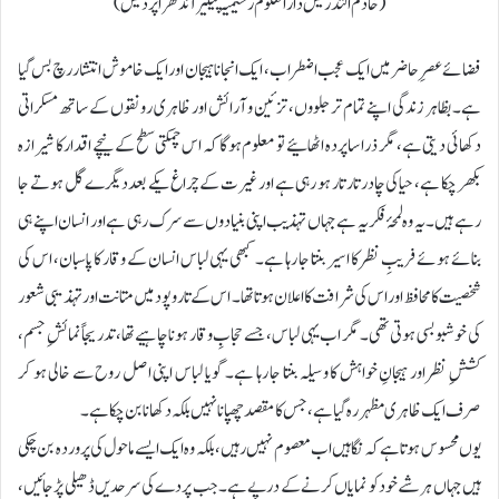
( خادم التدریس دارالعلوم رحیمیہ پیلیر آندھراپردیش)
فضائے عصرِ حاضر میں ایک عجب اضطراب، ایک انجانا ہیجان اور ایک خاموش انتشار رچ بس گیا
ہے۔ بظاہر زندگی اپنے تمام تر جلووں، تزئین و آرائش اور ظاہری رونقوں کے ساتھ مسکراتی
دکھائی دیتی ہے، مگر ذرا سا پردہ اٹھائیے تو معلوم ہوگا کہ اس چمکتی سطح کے نیچے اقدار کا شیرازہ
بکھر چکا ہے، حیا کی چادر تار تار ہو رہی ہے اور غیرت کے چراغ یکے بعد دیگرے گل ہوتے جا
رہے ہیں۔ یہ وہ لمحۂ فکریہ ہے جہاں تہذیب اپنی بنیادوں سے سرک رہی ہے اور انسان اپنے ہی
بنائے ہوئے فریبِ نظر کا اسیر بنتا جا رہا ہے۔ کبھی یہی لباس انسان کے وقار کا پاسبان، اس کی
شخصیت کا محافظ اور اس کی شرافت کا اعلان ہوتا تھا۔ اس کے تار و پود میں متانت اور تہذیبی شعور
کی خوشبو بسی ہوتی تھی۔ مگر اب یہی لباس، جسے حجابِ وقار ہونا چاہیے تھا، تدریجاً نمائشِ جسم،
کششِ نظر اور ہیجانِ خواہش کا وسیلہ بنتا جا رہا ہے۔ گویا لباس اپنی اصل روح سے خالی ہو کر
صرف ایک ظاہری مظہر رہ گیا ہے، جس کا مقصد چھپانا نہیں بلکہ دکھانا بن چکا ہے۔
یوں محسوس ہوتا ہے کہ نگاہیں اب معصوم نہیں رہیں، بلکہ وہ ایک ایسے ماحول کی پروردہ بن چکی
ہیں جہاں ہر شے خود کو نمایاں کرنے کے درپے ہے۔ جب پردے کی سرحدیں ڈھیلی پڑ جائیں،