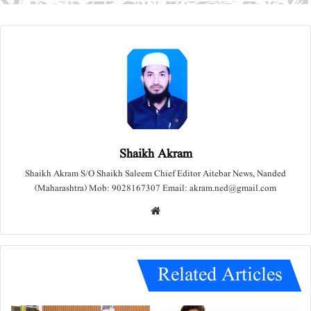
Shaikh Akram
Shaikh Akram S/O Shaikh Saleem Chief Editor Aitebar News, Nanded
(Maharashtra) Mob: 9028167307 Email: akram.ned@gmail.com
We
bsit
e
Related Articles