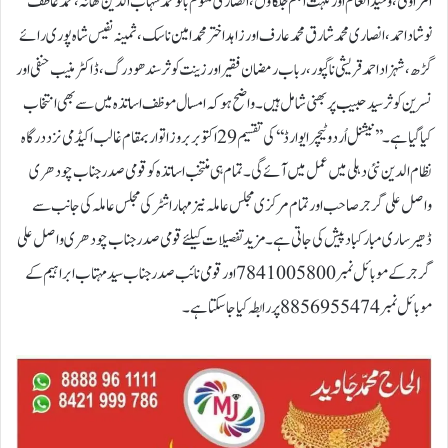
امراوتی، وحید انعام اورنکہت انجم جلگاؤں، انصاری کلثوم بانو محمد شہاب الدین تھانہ، محمد عاطف
نوشاد احمد ، انصاری محمد شارق محمدعارف اور زاہد اختر محمد امین ناسک، ثمینہ نفیس شاہ پوری رائے
گڑھ، شہزاد احمدقریشی ناگپور، رباب رمضان فقیر اور زینت کوثر سندھو درگ، ڈاکٹر منیب حنفی اور
نسرین کوثر سید حبیب پربھنی شامل ہیں۔واضح ہو کہ امسال موظف اساتذہ میں سے بھی انتخاب
کیاگیا ہے ۔ ’’نیشنل اُردو ٹیچر ایوارڈ‘‘ کی تقسیم 29اکتوبر بروز اتوار بمقام غالب اکیڈمی نزد درگاہ
نظام الدین نئی دہلی میں عمل میں آئےگی۔ تمام ہی منتخب اساتذہ کو قومی صدر جناب چودھری
واصل علی گرجر صاحب اور تمام مرکزی مجلس عاملہ نیز مہاراشٹر کی مجلس عاملہ کی جانب سے
ڈھیر ساری مبارکباد پیش کی جاتی ہے۔مزید تفصیلات کیلئے قومی صدر جناب چودھری واصل علی
گرجرکے موبائل نمبر7841005800اور قومی نائب صدر جناب سید مہتاب ابراہیم کے
موبائل نمبر 8856955474پررابطہ کیا جاسکتاہے۔