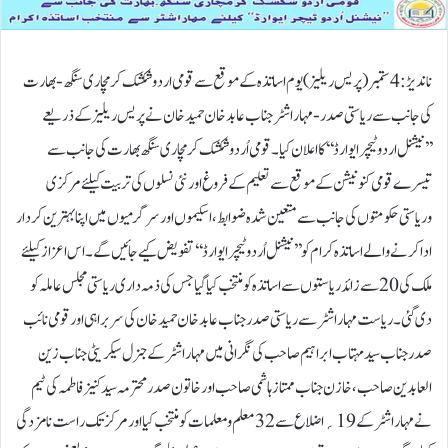
ناندیڑ:4 ستمبر(پریس ریلیز) یوم اساتذہ کے موقع سے قومی اردو شکشک کرمچاری سنگھ-بھارت
کی جانب سے ریاستی صدر-مہاراشٹر جناب عابد خان حمید خان نے پریس ریلیز کے ذریعے
’’نیشنل اردوٹیچرایوارڈ‘‘کااعلان کیا۔قومی اُردوشکشک کرمچاری سنگھ بھارت کی جانب سے
تیسرے قومی کنونیشن کے موقع سے تعلیم کے فروغ اور نئی نسلوں کی تربیت کیلئے مرکزی
وریاستی حکومتوں کی جانب سے متعین شدہ ضوابط، اسکیموں اور سرگرمیوں میں اپنا بہترین کردار
ادا کرنے والے اساتذہ کرام کو ’’نیشنل اُردو ٹیچر ایوارڈ‘‘ تفویض کیے جائیں گے۔ اس اعزاز کیلئے
ملک کی 20سے زائد ریاستوں سے اساتذہ کو منتخب کیاگیا جس کی ذمہ داری ریاستی مجلس عاملہ کو
دی گئی ۔ریاست مہاراشٹر سے ریاستی صدر جناب عابد خان حمید خان کی سربراہی اور قومی نائب
صدر جناب سید مہتاب ابراہیم صاحب کی نگرانی میں مہاراشٹر کے جنرل سیکریٹی جناب زین
العابدین صاحب، خازن جناب ممتاز ہاشمی صاحب اور خاتو ن صدر محترمہ سید کنیز فاطمہ کی ٹیم
نے مہاراشٹر کے 19؍اضلاع سے 32 معلم ومعلمات کو منتخب کیا اور مرکز تک راست نامزدگی