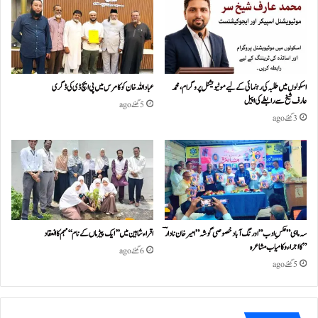
اسکولوں میں طلبہ کی رہنمائی کے لیے موٹیویشنل پروگرام، محمد
عباداللہ خان کو کامرس میں پی ایچ ڈی کی ڈگری
عارف شیخ سے رابطے کی اپیل
5 گھنٹے ago
3 گھنٹے ago
سہ ماہی ” عکسِ ادب” اورنگ آباد خصوصی گو شہ ” امیر خان نادا رؔ
اقراء شاہین میں ’’ایک پیڑ ماں کے نام‘‘ مہم کا انعقاد
” کا اجراء و کامیاب مشا عر ہ
6 گھنٹے ago
5 گھنٹے ago