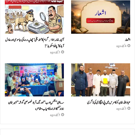
اشعار
آئینہ خانہ :۱۵؍گرام کا ’تاریخی‘ چھاپہ، روما کی جاسوسی اور عادل
آباد کا ’پابلو اسکوبار‘!
4 گھنٹے ago
5 گھنٹے ago
عباداللہ خان کو کامرس میں پی ایچ ڈی کی ڈگری
سہ ماہی ” عکسِ ادب” اورنگ آباد خصوصی گو شہ ” امیر خان
نادا رؔ ” کا اجراء و کامیاب مشا عر ہ
5 گھنٹے ago
5 گھنٹے ago