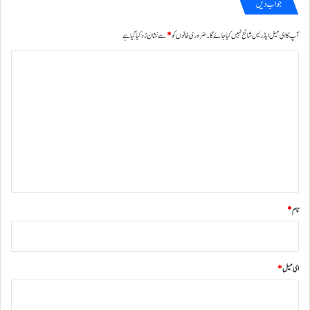
جواب دیں
آپ کا ای میل ایڈریس شائع نہیں کیا جائے گا۔
ضروری خانوں کو
*
سے نشان زد کیا گیا ہے
ت
ب
ص
ر
ہ
*
نام
*
ای میل
*