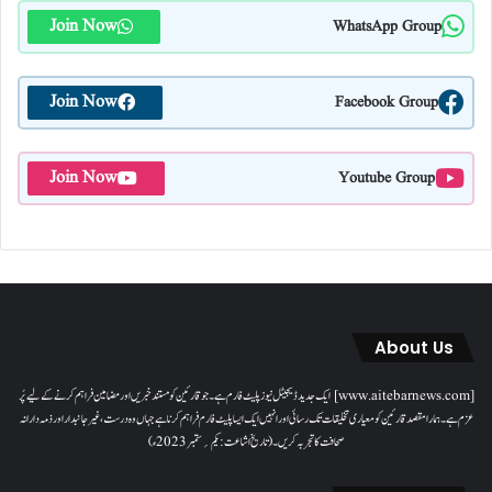
Join Now
WhatsApp Group
Join Now
Facebook Group
Join Now
Youtube Group
About Us
[www.aitebarnews.com] ایک جدید ڈیجیٹل نیوز پلیٹ فارم ہے۔ جو قارئین کو مستند خبریں اور مضامین فراہم کرنے کے لیے پُر
عزم ہے۔ ہمارا مقصدقارئین کو معیاری تخلیقات تک رسائی اور انہیں ایک ایسا پلیٹ فارم فراہم کرنا ہے جہاں وہ درست، غیر جانبدار اور ذمہ دارانہ
صحافت کا تجربہ کریں۔( تاریخ اشاعت : یکم؍ ستمبر 2023ء)