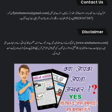
Contact Us
ہم آپ کی رائے، تجاویز اور سوالات کا خیرمقدم کرتے ہیں۔ ہم سےای میل: [aitebarnews@gmail.com]فون نمبر:
[9028167307]پتہ: [دفتر اعتبار نیوز، ، دیگلور ناکہ، ناندیڑ(مہاراشٹر) ] پر رابطہ کیا جاسکتا ہے۔
Disclaimer
[www.aitebarnews.com] پر شائع ہونے والے مضامین، تجزیے اور تبصرے صرف مضمون نگار کی ذاتی رائے اور خیالات پر مبنی
ہیں۔ ان خیالات سے ادارہ (اعتبار نیوز) کا متفق ہونا ضروری نہیں۔ کسی بھی قابل اعتراض تحریر کیلئے قانونی چارہ جوئی صرف ناندیڑ کی عدالت
میں ہوگی۔