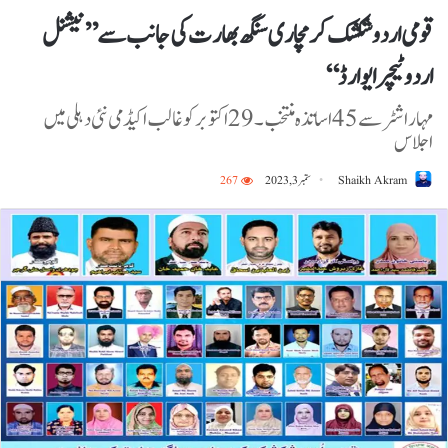
قومی اردو شکشک کرمچاری سنگھ بھارت کی جانب سے ’’نیشنل
اردو ٹیچر ایوارڈ‘‘
مہاراشٹر سے 45 اساتذہ منتخب۔ 29اکتوبر کو غالب اکیڈمی نئی دہلی میں
اجلاس
Shaikh Akram
ستمبر 3, 2023
267