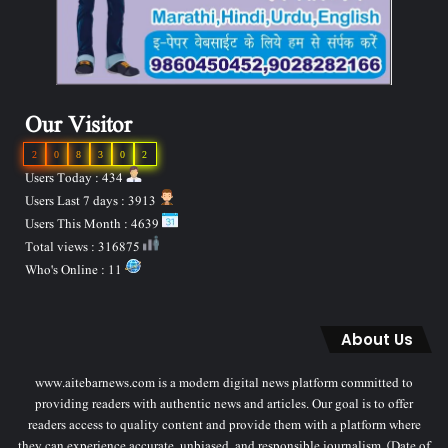
Our Visitor
2
0
8
3
0
2
Users Today : 434
Users Last 7 days : 3913
Users This Month : 4639
Total views : 316875
Who's Online : 11
About Us
www.aitebarnews.com is a modern digital news platform committed to
providing readers with authentic news and articles. Our goal is to offer
readers access to quality content and provide them with a platform where
they can experience accurate, unbiased, and responsible journalism. (Date of