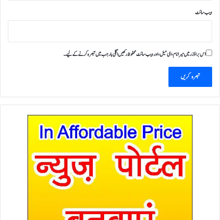
ویب‌ سائٹ
اس براؤزر میں میرا نام، ای میل، اور ویب سائٹ محفوظ رکھیں اگلی بار جب میں تبصرہ کرنے کےلیے۔