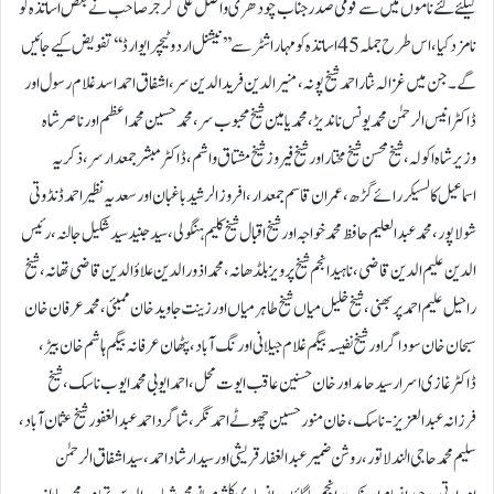
کیلئے گئے ناموں میں سے قومی صدر جناب چودھری واصل علی گرجر صاحب نے بعض اساتذہ کو
نامزد کیا ، اس طرح جملہ 45اساتذہ کو مہاراشٹر سے ’’نیشنل اردو ٹیچر ایوارڈ‘‘ تفویض کیے جائیں
گے۔ جن میں غزالہ نثار احمد شیخ پونہ، منیر الدین فریدالدین سر، اشفاق احمد اسدغلام رسول اور
ڈاکٹر انیس الرحمٰن محمد یونس ناندیڑ، محمد یامین شیخ محبوب سر، محمد حسین محمد اعظم اور ناصر شاہ
وزیرشاہ اکولہ، شیخ محسن شیخ مختار اور شیخ فیروز شیخ مشتاق واشم، ڈاکٹر مبشر جمعدار سر ، ذکریہ
اسماعیل کالسیکر رائے گڑھ، عمران قاسم جمعدار، افروز الرشید باغبان اور سعدیہ نظیر احمد ڈنڈوتی
شولاپور، محمد عبدالعلیم حافظ محمدخواجہ اور شیخ اقبال شیخ کلیم ہنگولی، سید جنید سید شکیل جالنہ، رئیس
الدین علیم الدین قاضی ، ناہید انجم شیخ پرویز بلڈھانہ ،محمد اذورالدین علاؤ الدین قاضی تھانہ، شیخ
راحیل علیم احمد پربھنی، شیخ خلیل میاں شیخ طاہر میاں اور زینت جاوید خان ممبئی، محمد عرفان خان
سبحان خان سوداگر اور شیخ نفیسہ بیگم غلام جیلانی اورنگ آباد، پٹھان عرفانہ بیگم ہاشم خان بیڑ،
ڈاکٹر غازی اسرار سید حامد اور خان حسنین عاقب ایوت محل، احمد ایوبی محمدایوب ناسک،شیخ
فرزانہ عبدالعزیز-ناسک، خان منور حسین چھوٹے احمد نگر، شاگرد احمد عبدالغفور شیخ عثمان آباد،
سلیم محمد حاجی الند لاتور، روشن ضمیر عبدالغفار قریشی اور سید ارشاد احمد ، سید اشفاق الرحمٰن