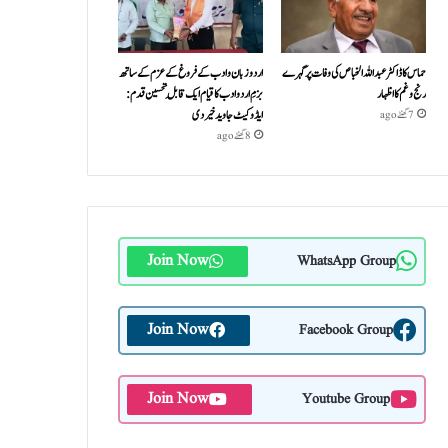
حماس کا ڈاکٹر عبداللہ الخباص کی وفات پر گہرے
اردو زبان و ادب کے فروغ کے عزم کے ساتھ
رنج وغم کااظہار
بزمِ اردو ادب کا قیام ایک قابلِ تحسین قدم :
ایڈوکیٹ جاوید خیردی
7 گھنٹے ago
8 گھنٹے ago
Join Now
WhatsApp Group
Join Now
Facebook Group
Join Now
Youtube Group