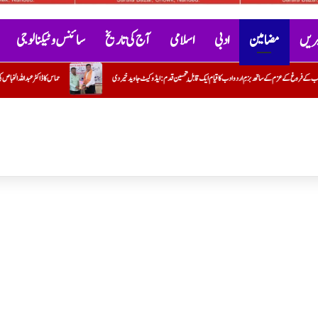
خبریں
مضامین
ادبی
اسلامی
آج کی تاریخ
سائنس و ٹیکنالوجی
ایڈوکیٹ جاوید خیردی
حماس کا ڈاکٹر عبداللہ الخباص کی وفات پر گہرے رنج وغم کااظہار
بمبئی ہائی کورٹ نے 