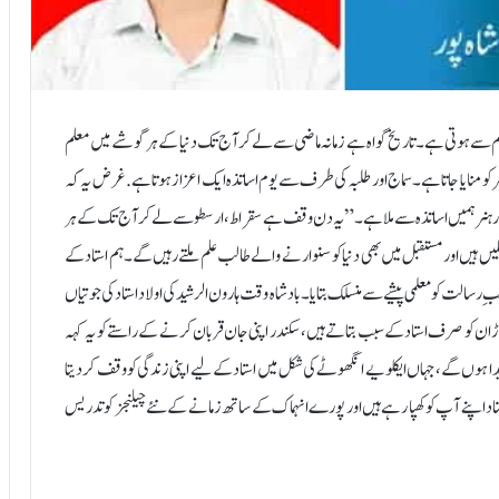
 علم سے ہوتی ہے۔ تاریخ گواہ ہے زمانہ ماضی سے لے کر آج تک دنیا کے ہر گوشے میں معلم
ز میں "یوم اساتذہ” منایا جاتا ہے۔وطن عزیز میں بھی یہ دن 5 ستمبر کو منایا جاتا ہے۔سماج اور طلبہ کی طرف سے یوم اساتذہ ایک اعزاز ہوتا ہے .غرض یہ کہ
 اور ہنر ہمیں اساتذہ سے ملا ہے۔” یہ دن وقف ہے سقراط، ارسطو سے لے کر آج تک کے ہر
 ملیں ہیں اور مستقبل میں بھی دنیا کو سنوارنے والے طالب علم ملتے رہیں گے۔ہم استاد کے
ِ رسالت کو معلمی پیشے سے منسلک بتایا۔ بادشاہ وقت ہارون الرشید کی اولاد استاد کی جوتیاں
اڑان کو صرف استاد کے سبب بتاتے ہیں ،سکندر اپنی جان قربان کرنے کے راستے کو یہ کہہ
پیدا ہوں گے،جہاں ایکلویے انگھوٹے کی شکل میں استاد کے لیے اپنی زندگی کو وقف کر دیتا
ستاد اپنے آپ کو کھپا رہے ہیں اور پورے انہماک کے ساتھ زمانے کے نئے چیلنجز کو تدریس