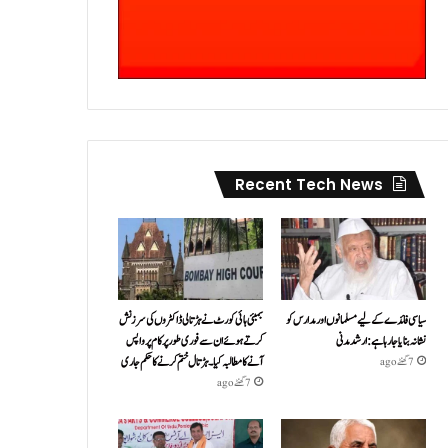
Recent Tech News
سیاسی فائدے کے لیے مسلمانوں اور مدارس کو
بمبئی ہائی کورٹ نے ہڑتالی ڈاکٹروں کی سرزنش
نشانہ بنایا جا رہا ہے: ارشد مدنی
کرتے ہوئے ان سے فوری طور پر کام پر واپس
آنے کا مطالبہ کیا۔ہڑتال ختم کرنے کا حکم جاری
7 گھنٹے ago
7 گھنٹے ago