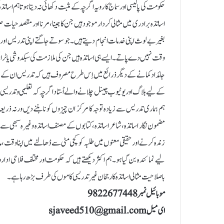
حکومت کی پالیسی اور سماج کا رویہ اگرچہ کے مثبت دکھائی نہ دیتا ہو تاہم اسات
اساتذہ برادری میں مثالی کردار موجود ہیں جن کا جینا،مرنا اور مقصد حیات ص
بغیر بے لوث اپنی خدمات انجام دیتے ہیں۔جو سوتے جاگتے اپنی تدریس اور ا
وقت نہیں دے پاتے۔ایسے ہی اساتذہ ہیں جن کی ملازمت کی سبکدوشی یا ٹرانسف
جائداد کمانے کے دیگر ذرائع میں اِس طرح مصروف ہیں کہ تدریس ان کے لیے 
کے لیے بلاگ اور یوٹیوب چینل چلانے والے اْستاد اگرچہ کہ تعلیمی و تدریسی
ہم ہماری تدریس سے زیادہ توجہ کا مرکز ان چیزوں کو نا بننے دیں ورنہ ذریعہ 
مضمون نگار اساتذہ، شاعر اساتذہ، کتابوں کے مصنف اساتذہ وغیرہ سبھی سے یہ 
زندہ کرنے اور حقیقی معنوں میں طلبہ کو کچی مٹی سے ڈھالنے میں اپنا وقت، م
لیے نمائندہ بن گیا ہو۔ہم اکثر دیکھتے ہیں کہ حکومت اور مختلف فلاحی اداروں
باصلاحیت مثالی اساتذہ کا رجحان غیر تدریسی کاموں کی طرف بڑھ رہا ہے۔
موبائیل نمبر 9822677448
ای میل sjaveed510@gmail.com