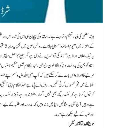
پیشہ معلمی کی بنیاد تعلیم و تربیت ہے۔اساتذہ کی پہچان ہی اس کی تدریس اور
کے اعزا
یہ ایک اعلان ہوتا ہے ” زندگی تو والدین نے دی ہے مگر جینے کا اصل سلیقہ
استاد کو جن کی بدولت دنیا کو افلاطون، نیوٹن، عبدالکلام جیسی عظیم ہستیاں
مرتبے کا اندازہ اس بات سے کر سکتے ہیں کہ آپ صلی اللہ علیہ وسلم اپنے منصب
اٹھانے میں فخر محسوس کرتی تھیں ،۔وہیں اے پی جے عبدالکلام اپنی آتشی 
کر قبول کرتا ہے کہ سکندر کچھ بھی نہیں اگر ارسطو زندہ رہے تو ہزار سکندر 
ہے ،وہیں آج بھی یہ مثالیں دنیا میں زندہ ہیں کہ مدرسہ اور طلبہ کے لیے ا
اور طلبہ کے لیے سیکھ رہے ہیں۔
سماج کا بدلتا نقطہ نظر: