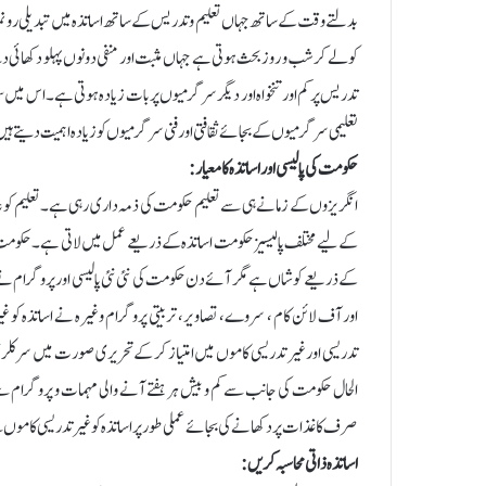
بدلتے وقت کے ساتھ جہاں تعلیم و تدریس کے ساتھ اساتذہ میں تبدیلی رونما ہ
کو لے کر شب و روز بحث ہوتی ہے جہاں مثبت اور منفی دونوں پہلو دکھائی دیتے
تدریس پر کم اورتنخواہ اور دیگر سرگرمیوں پر بات زیادہ ہوتی ہے۔اس میں سم
تعلیمی سرگرمیوں کے بجائے ثقافتی اور فنی سرگرمیوں کو زیادہ اہمیت دیتے ہیں 
حکومت کی پالیسی اور اساتذہ کا معیار:
انگریزوں کے زمانے ہی سے تعلیم حکومت کی ذمہ داری رہی ہے۔تعلیم کو عام 
کے لیے مختلف پالیسیز حکومت اساتذہ کے ذریعے عمل میں لاتی ہے۔حکومت ہ
کے ذریعے کوشاں ہے مگر آئے دن حکومت کی نئی نئی پالیسی اور پروگرام نے اس
اور آف لائن کام ، سروے، تصاویر، تربیتی پروگرام وغیرہ نے اساتذہ کو
تدریسی اور غیر تدریسی کاموں میں امتیاز کر کے تحریری صورت میں سرکلر ت
الحال حکومت کی جانب سے کم و بیش ہر ہفتے آنے والی مہمات و پروگرام 
صرف کاغذات پر دکھانے کی بجائے عملی طور پر اساتذہ کو غیر تدریسی کاموں سے
اساتذہ ذاتی محاسبہ کریں: