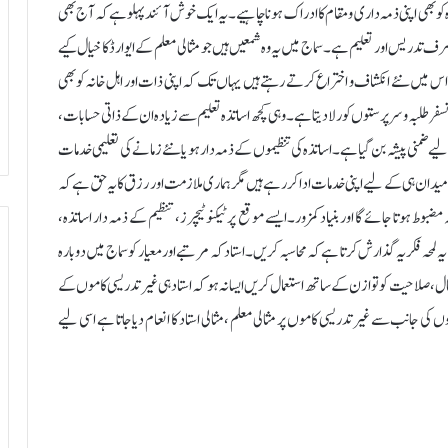
ذہ کو بھی اپنی ذمہ داری و مقام کا ادراک ہونا چاہیے۔یہ ایک خوش آئند پہلو ہے کہ آج بھی
رف تدریس اور تعلیم ہے۔سماج میں یہ وہ شمعیں ہیں جو مثالی معلم کے ایوارڈ کا خیال کیے
س میں نئے انکشاف و اختراع کرتے رہتے ہیں یہاں تک کہ اپنی ذات اور اہل خانہ کو بھی
ر طلبہ و سرپرستوں کو رلا دیتا ہے۔وہی کچھ اساتذہ تعلیم سے زیادہ ان کے ذاتی حسابات،
ضمنی پیشہ بن گیا ہے۔اساتذہ کی تنظیموں کے ذمہ دار ہو یا نئے زمانے کی تعلیمی خدمات
 میدان ہی کے لیے اپنی خدمات ادا کر رہے ہیں مگر ہماری ملازمت اور رزق کا یہ حق ہے کہ
مضبوط ہوتا جائے گا اور بنیاد کمزور۔ایسے موقع پر ٹیکنو ٹیچرز، تنظیم کے ذمہ دار اساتذہ،
لمحہ فکریہ گذارش کرتا ہے کہ محاسبہ کریں۔استاد کہ مرتبے اور معیار کو سماج میں دوبارہ
ال، صلاحیت کو توازن کے ساتھ استعمال کریں ایسا نہ ہو کہ استاد ہی غیر تدریسی کاموں کے
 کی جانب سے غیر تدریسی کاموں پر مثالی معلم ،مثالی استاد کا انعام دیا جاتا ہے اسی لیے