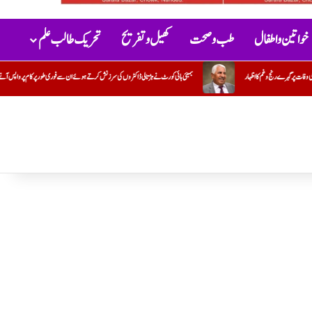
خواتین و اطفال
طب و صحت
کھیل و تفریح
تحریک طالب علم
ہڑتالی ڈاکٹروں کی سرزنش کرتے ہوئے ان سے فوری طور پر کام پر واپس آنے کا مطالبہ کیا۔ہڑتال ختم کرنے کا حکم جاری
سیاسی فائدے