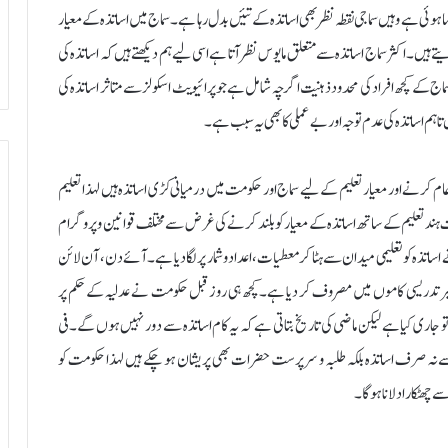
وئی ہے وہیں سماجی نقطہ نظر بھی اساتذہ کے تئیں بدل رہا ہے۔سماج میں اساتذہ کے معیار
 ہیں۔اکثر سماج اساتذہ سے متعلق مایوس نظر آتا ہے اسی لیے ہم دیکھتے ہیں کہ اساتذہ کی
اج کے کچھ افراد کی محدود ذہنیت اگرچہ شامل ہے جو پرائیویٹ اسکولز سے متاثر اساتذہ کی
تاہم اساتذہ کی عدم توجہ اور بے عملی کا بھی یہ سبب ہے۔
کرنے اور معیار تعلیم کے لیے سماج اور حکومت میں درمیانی کڑی اساتذہ ہیں لہذا تعلیم
ند تعلیم کے ساتھ اساتذہ کے معیار کو بلند کرنے کی غرض سے مختلف قوانین و پروگرام
اتذہ کو تعلیمی میدان سے ہٹا کر معطیات،اعداد و شمار پر لگا دیا ہے۔آ ئے دن، آن لائن
 غیر تدریسی کاموں میں مصروف کر دیا ہے۔کچھ ہی روز قبل حکومت نے عدلیہ کے حکم پر
و جاری کیا ہے لیکن ماضی کی تاریخ بتاتی ہے کہ یہ کام اساتذہ سے دور نہیں ہوں گے۔فی
سے نہ صرف اساتذہ بلکہ طلبہ و سرپرست حضرات بھی پریشان ہو چکے ہیں لہذا حکومت کو
 چھٹکارا دلانا ہوگا۔