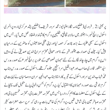
پربھنی:2؍فروری( ضلع نامہ نگار اعتبا نیوز محمد سرور شریف ) ضلع پریشد مرکزی اردو پرائمری
اسکول برانچ نمبر -۱ جنتور میں سالانہ ثقافتی و تعلیمی پروگرام کا شاندار انعقاد عمل میں آیا۔جس میں
اسکول کے سبھی طلباء نے بڑھ چڑھ کر حصہ لیا اور اپنی مخفی صلاحیتوں کو حاضرین کے درمیان
پیش کیا۔جلسے کی صدارت جتنور شہر کے نامور صحافی محترم سراج الدین صدیقی نے کی،وہیں
اس پروگرام میں چار چاند لگانے کے لئے مہمانِ خصوصی کے طور پر برانچ نمبر ۲ کے صدر مدرس
سیّد منظور قادری صاحب اور عبدالخلیل سر اسٹیج پر جلوہ گر تھے۔اسکول کے صدر مدرس جناب
محمّد شہاب الدین سر اور اسکول کے تجربہ کار استاذ جناب عبدالمجید سر ان دو صاحبان نے نہایت ہی
گرم جوشی سے صدر و مہما نان کا استقبال کیا۔پروگرام کو بحسن وخوبی پائے تکمیل تک پہنچانے
کے لیے اسکول کے معلمات کا اہم کردار رہا جس میں محترمہ عشرت باجی، محترمہ تحسین باجی اور
محترمہ صبا فرحین باجی شامل تھیں۔پروگرام کی خاص بات یہ رہی کہ سرپرست حضرات کثیر