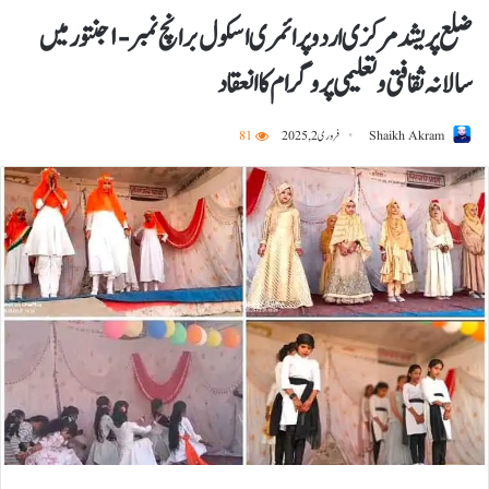
ضلع پریشد مرکزی اردو پرائمری اسکول برانچ نمبر -۱ جنتور میں
سالانہ ثقافتی و تعلیمی پروگرام کا انعقاد
Shaikh Akram
فروری 2, 2025
81