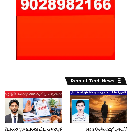
Recent Tech News
تحریک طالب علم: پسندیدہ اشعار (قسط:45)
تمام دستاویزات دینے کے باوجود SIR فارم مسترد ہو جائے تو