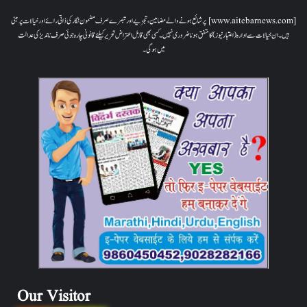
[www.aitebarnews.com] پر شائع ہونے والے مضامین، تجزیے اور تبصرے صرف مضمون نگار کی ذاتی رائے اور خیالات پر مبنی
ہیں۔ ان خیالات سے ادارہ (اعتبار نیوز) کا متفق ہونا ضروری نہیں۔ کسی بھی قابل اعتراض تحریر کیلئے قانونی چارہ جوئی صرف ناندیڑ کی عدالت
میں ہوگی۔
Our Visitor