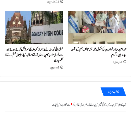
21 گھنٹے ago
عبدالمجید سالار اقرا اردو ہائی اسکول میں نشہ مخالف مہم کے تحت
بمبئی ہائی کورٹ نے ہڑتالی ڈاکٹروں کی سرزنش کرتے ہوئے ان
بیداری پروگرام
سے فوری طور پر کام پر واپس آنے کا مطالبہ کیا۔ہڑتال ختم کرنے کا
حکم جاری
1 دن ago
3 دن ago
جواب دیں
آپ کا ای میل ایڈریس شائع نہیں کیا جائے گا۔
ضروری خانوں کو
*
سے نشان زد کیا گیا ہے
ت
ب