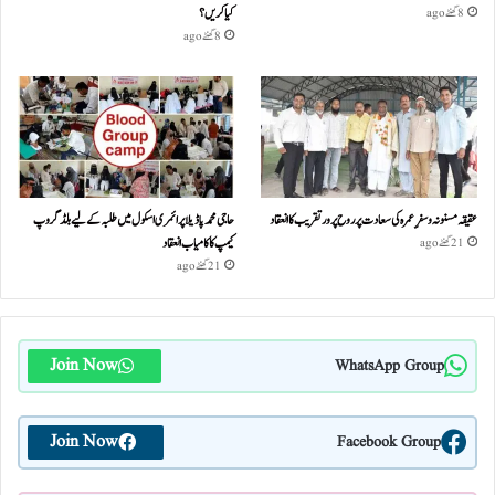
کیا کریں؟
8 گھنٹے ago
8 گھنٹے ago
عقیقہ مسنونہ و سفرِ عمرہ کی سعادت پر روح پرور تقریب کا انعقاد
حاجی محمد پاڈیلا پرائمری اسکول میں طلبہ کے لیے بلڈ گروپ
کیمپ کا کامیاب انعقاد
21 گھنٹے ago
21 گھنٹے ago
Join Now
WhatsApp Group
Join Now
Facebook Group