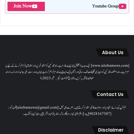
Join Now
Youtube Group
About Us
[www.aitebarnews.com] ایک جدید ڈیجیٹل نیوز پلیٹ فارم ہے۔ جو قارئین کو مستند خبریں اور مضامین فراہم کرنے کے لیے پُر
عزم ہے۔ ہمارا مقصدقارئین کو معیاری تخلیقات تک رسائی اور انہیں ایک ایسا پلیٹ فارم فراہم کرنا ہے جہاں وہ درست، غیر جانبدار اور ذمہ دارانہ
صحافت کا تجربہ کریں۔( تاریخ اشاعت : یکم؍ ستمبر 2023ء)
Contact Us
ہم آپ کی رائے، تجاویز اور سوالات کا خیرمقدم کرتے ہیں۔ ہم سےای میل: [aitebarnews@gmail.com]فون نمبر:
[9028167307]پتہ: [دفتر اعتبار نیوز، ، دیگلور ناکہ، ناندیڑ(مہاراشٹر) ] پر رابطہ کیا جاسکتا ہے۔
Disclaimer