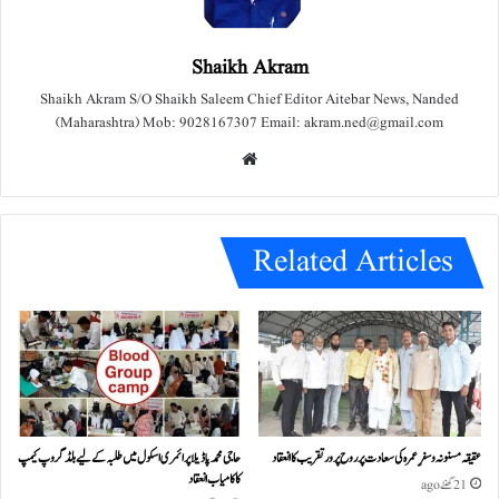
Shaikh Akram
Shaikh Akram S/O Shaikh Saleem Chief Editor Aitebar News, Nanded
(Maharashtra) Mob: 9028167307 Email: akram.ned@gmail.com
We
bsit
e
Related Articles
عقیقہ مسنونہ و سفرِ عمرہ کی سعادت پر روح پرور تقریب کا انعقاد
حاجی محمد پاڈیلا پرائمری اسکول میں طلبہ کے لیے بلڈ گروپ کیمپ
کا کامیاب انعقاد
21 گھنٹے ago