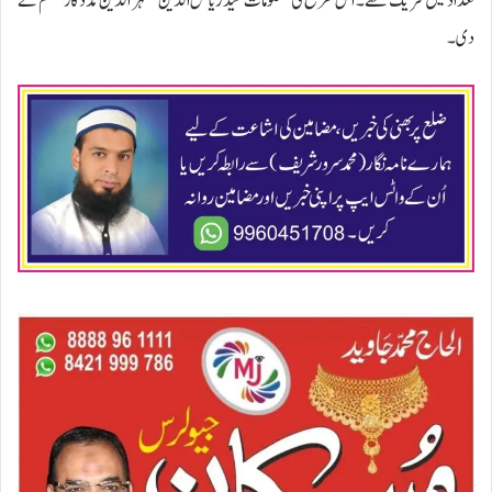
تعداد میں شریک تھے۔ اس طرح کی معلومات سیّد ریاض الدین مظہر الدّین مددگار معلم نے
دی۔