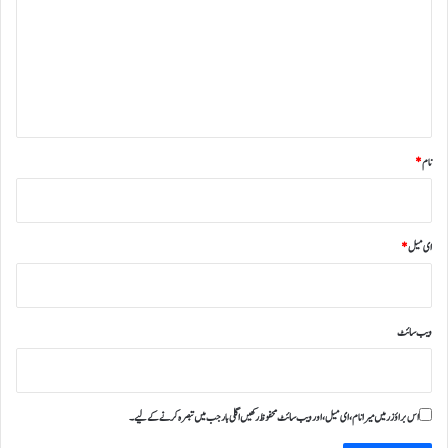
ص
ر
ہ
*
نام
*
ای میل
*
ویب‌ سائٹ
اس براؤزر میں میرا نام، ای میل، اور ویب سائٹ محفوظ رکھیں اگلی بار جب میں تبصرہ کرنے کےلیے۔