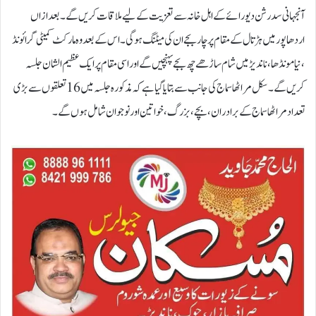
آنجہانی سدرشن دیورائے کے اہل خانہ سے تعزیت کے لیے ملاقات کریں گے۔ بعد ازاں
اردھاپور میں ہڑتال کے مقام پر چار بجے ان کی میٹنگ ہوگی۔ اس کے بعد وہ مارکٹ کمیٹی گرائونڈ
، نیامونڈھا، ناندیڑ میں شام ساڑھے چھ بجے پہنچیں گے اور اسی مقام پر ایک عظیم الشان جلسہ
کریں گے۔سکل مراٹھا سماج کی جانب سے بتایا گیا ہے کہ مذکورہ جلسہ میں 16تعلقوں سے بڑی
تعداد مراٹھا سماج کے برادران، بچے، بزرگ، خواتین اور نوجوان شامل ہوں گے۔