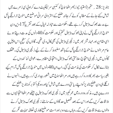
ناندیڑ:28؍ستمبر ( اعتبار نیوز) مراٹھا سماج کو کنبی سرٹیفکیٹ دے کر او بی سی زمرے میں
شامل کئے جانے کے مطالبہ کو لے کر جالنہ ضلع کے انتروالی سراٹی موضع میں منوج جرانگے پاٹل
بے مدت بھوک ہڑتال کررہے تھے، حکومت سے تبادلہ خیال کے بعد تقریباً 17 ویں دن
منوج جرانگے پاٹل نے اپنی بھوک ہڑتال ختم کی اور حکومت کو 40 دنوں کی مدت دیتے ہوئے
اسی مقام پر اور مہارشٹر بھر میں زنجیری ہڑتال کی بھی کال دی تھی۔ گاؤں کی سطح پر اس اپیل پر
عام مرہٹوں نے منوج جرانگے پاٹل کے ہاتھ مضبوط کرنے کے لیے زنجیر ی ہڑتال کی۔ مختلف
گائوں میں زنجیری احتجاج، علامتی بھوک ہڑتال، احتجاجی مظاہرے، عوامی نمائندوں کے
جنازے نکال کر حکومت کی مذمت کی گئی ۔ اب ان 40 دنوں میں منوج جرانگے پاٹل آرام کیے
بغیر ریاست بھر کا دورہ کر رہے ہیں اور مراٹھا سماج میں شعور بیداری کررہے ہیں۔انہوں نے
اگلے ہی دن ضلع ناندیڑ کو اپنے ریاستی دورے میں شامل کیا اور وہ یکم اکتوبر کو ناندیڑ ضلع کے
دورے پر ہیں۔مذکورہ دورہ میں عمرکھیڑ میں زنجیر ی بھوک ہڑتال پر بیٹھے مراٹھا احتجاجیوں سے
ملاقات کریں گے اور اس کے بعد تحصیل حدگاؤں کے سامنے زنجیری بھوک ہڑتال کرنے
والوں سے ملاقات کریں گے۔ وہاں سے وہ براہ راست موضع کاماری تعلقہ حمایت نگر کے