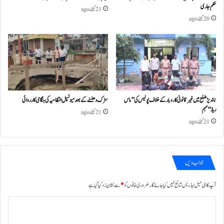
حکم جاری
21 گھنٹے ago
20 گھنٹے ago
ناندیڑ ضلع میں غیر قانونی کاروبار کے خلاف پولیس کی ’’ماس
سڑک دھنسنے کے بعد میونسپل انتظامیہ کی ہنگامی کارروائی
ریڈ‘‘ مہم
21 گھنٹے ago
21 گھنٹے ago
جواب دیں
آپ کا ای میل ایڈریس شائع نہیں کیا جائے گا۔
ضروری خانوں کو
*
سے نشان زد کیا گیا ہے
ت
ب