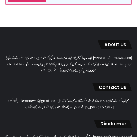
About Us
[www.aitebarnews.com] ایک جدید ڈیجیٹل نیوز پلیٹ فارم ہے۔ جو قارئین کو مستند خبریں اور مضامین فراہم کرنے کے لیے پُر
عزم ہے۔ ہمارا مقصدقارئین کو معیاری تخلیقات تک رسائی اور انہیں ایک ایسا پلیٹ فارم فراہم کرنا ہے جہاں وہ درست، غیر جانبدار اور ذمہ دارانہ
صحافت کا تجربہ کریں۔( تاریخ اشاعت : یکم؍ ستمبر 2023ء)
Contact Us
ہم آپ کی رائے، تجاویز اور سوالات کا خیرمقدم کرتے ہیں۔ ہم سےای میل: [aitebarnews@gmail.com]فون نمبر:
[9028167307]پتہ: [دفتر اعتبار نیوز، ، دیگلور ناکہ، ناندیڑ(مہاراشٹر) ] پر رابطہ کیا جاسکتا ہے۔
Disclaimer