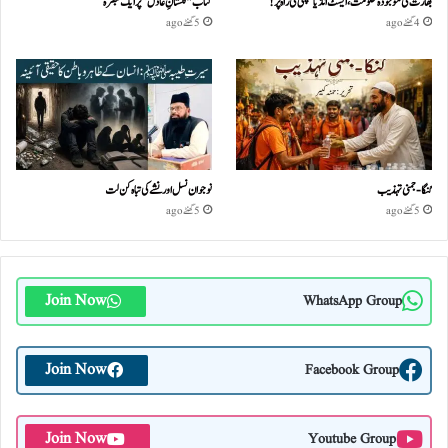
بھارت کی موجودہ حکومت،ایسٹ انڈیا کمپنی کی راہ پر!
کتاب "گلستانِ عادل” پر ایک تبصرہ
4 گھنٹے ago
5 گھنٹے ago
گنگا-جمنی تہذیب
نوجوان نسل اور نشے کی تباہ کن لت
5 گھنٹے ago
5 گھنٹے ago
Join Now
WhatsApp Group
Join Now
Facebook Group
Join Now
Youtube Group