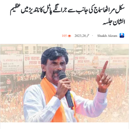
سکل مراٹھا سماج کی جانب سے جرانگے پاٹل کا ناندیڑ میں عظیم
الشان جلسہ
Shaikh Akram
ستمبر 28, 2023
105