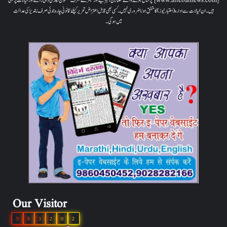
[www.aitebarnews.com] پر شائع ہونے والے مضامین، تجزیے اور تبصرے صرف مضمون نگار کی ذاتی رائے اور خیالات پر مبنی
ہیں۔ ان خیالات سے ادارہ (اعتبار نیوز) کا متفق ہونا ضروری نہیں۔ کسی بھی قابل اعتراض تحریر کیلئے قانونی چارہ جوئی صرف ناندیڑ کی عدالت
میں ہوگی۔
Our Visitor
9
8
3
2
0
2