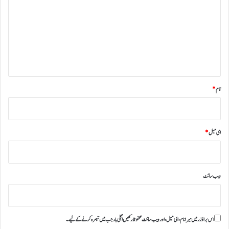
ص
ر
ہ
*
نام
*
ای میل
*
ویب‌ سائٹ
اس براؤزر میں میرا نام، ای میل، اور ویب سائٹ محفوظ رکھیں اگلی بار جب میں تبصرہ کرنے کےلیے۔