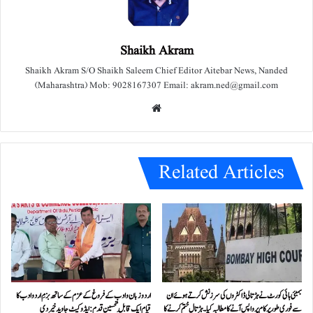
Shaikh Akram
Shaikh Akram S/O Shaikh Saleem Chief Editor Aitebar News, Nanded
(Maharashtra) Mob: 9028167307 Email: akram.ned@gmail.com
We
bsit
e
Related Articles
بمبئی ہائی کورٹ نے ہڑتالی ڈاکٹروں کی سرزنش کرتے ہوئے ان
اردو زبان و ادب کے فروغ کے عزم کے ساتھ بزمِ اردو ادب کا
سے فوری طور پر کام پر واپس آنے کا مطالبہ کیا۔ہڑتال ختم کرنے کا
قیام ایک قابلِ تحسین قدم : ایڈوکیٹ جاوید خیردی