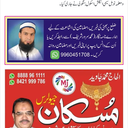
و معلمہ نوبل سیمی انگلش اسکول ہنگولی نے جاری کیا۔