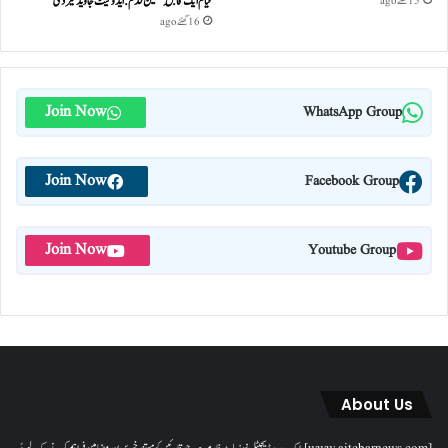
قیام ایک قابلِ تحسین قدم : ایڈوکیٹ جاوید خیردی
15 گھنٹے ago
16 گھنٹے ago
Join Now
WhatsApp Group
Join Now
Facebook Group
Join Now
Youtube Group
About Us