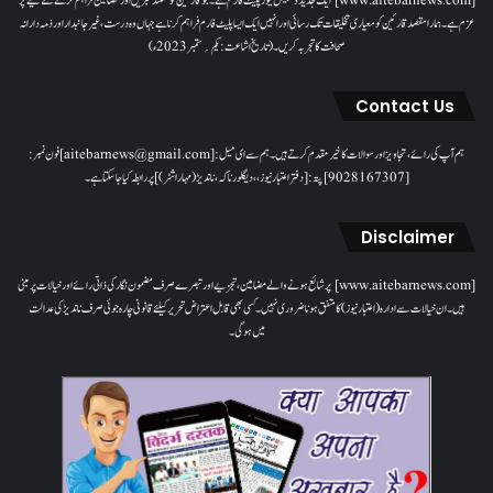
[www.aitebarnews.com] ایک جدید ڈیجیٹل نیوز پلیٹ فارم ہے۔ جو قارئین کو مستند خبریں اور مضامین فراہم کرنے کے لیے پُر
عزم ہے۔ ہمارا مقصدقارئین کو معیاری تخلیقات تک رسائی اور انہیں ایک ایسا پلیٹ فارم فراہم کرنا ہے جہاں وہ درست، غیر جانبدار اور ذمہ دارانہ
صحافت کا تجربہ کریں۔( تاریخ اشاعت : یکم؍ ستمبر 2023ء)
Contact Us
ہم آپ کی رائے، تجاویز اور سوالات کا خیرمقدم کرتے ہیں۔ ہم سےای میل: [aitebarnews@gmail.com]فون نمبر:
[9028167307]پتہ: [دفتر اعتبار نیوز، ، دیگلور ناکہ، ناندیڑ(مہاراشٹر) ] پر رابطہ کیا جاسکتا ہے۔
Disclaimer
[www.aitebarnews.com] پر شائع ہونے والے مضامین، تجزیے اور تبصرے صرف مضمون نگار کی ذاتی رائے اور خیالات پر مبنی
ہیں۔ ان خیالات سے ادارہ (اعتبار نیوز) کا متفق ہونا ضروری نہیں۔ کسی بھی قابل اعتراض تحریر کیلئے قانونی چارہ جوئی صرف ناندیڑ کی عدالت
میں ہوگی۔