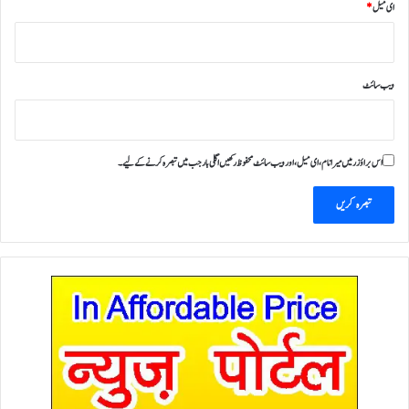
ای میل
*
ویب‌ سائٹ
اس براؤزر میں میرا نام، ای میل، اور ویب سائٹ محفوظ رکھیں اگلی بار جب میں تبصرہ کرنے کےلیے۔