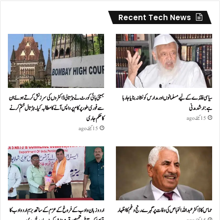
Recent Tech News
سیاسی فائدے کے لیے مسلمانوں اور مدارس کو نشانہ بنایا جا رہا
بمبئی ہائی کورٹ نے ہڑتالی ڈاکٹروں کی سرزنش کرتے ہوئے ان
ہے: ارشد مدنی
سے فوری طور پر کام پر واپس آنے کا مطالبہ کیا۔ہڑتال ختم کرنے
کا حکم جاری
15 گھنٹے ago
15 گھنٹے ago
حماس کا ڈاکٹر عبداللہ الخباص کی وفات پر گہرے رنج وغم کااظہار
اردو زبان و ادب کے فروغ کے عزم کے ساتھ بزمِ اردو ادب کا