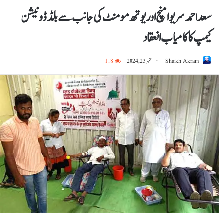
سعد احمد سر یوا منچ اور یوتھ مومنٹ کی جانب سے بلڈ ڈونیشن
کیمپ کا کامیاب انعقاد
Shaikh Akram
ستمبر 23, 2024
118