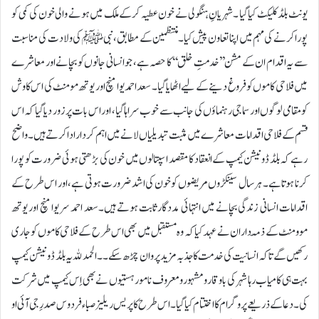
یونٹ بلڈ کلیکٹ کیا گیا ۔ شہریانِ ہنگولی نے خون عطیہ کرکے ملک میں ہونے والی خون کی کمی کو
پورا کرنے کی مہم میں اپنا تعاون پیش کیا۔منتظمین کے مطابق، نبی ﷺ کی ولادت کی مناسبت
سے یہ اقدام ان کے مشن ’’خدمتِ خلق ‘‘کا حصہ ہے، جو انسانی جانوں کو بچانے اور معاشرے
میں فلاحی کاموں کو فروغ دینے کے لیے اٹھایا گیا۔ سعد احمد یوا منچ اور یوتھ مومنٹ کی اس کاوش
کو مقامی لوگوں اور سماجی رہنماؤں کی جانب سے خوب سراہا گیا، اور اس بات پر زور دیا گیا کہ اس
قسم کے فلاحی اقدامات معاشرے میں مثبت تبدیلیاں لانے میں اہم کردار ادا کرتے ہیں۔واضح
رہے کہ بلڈ ڈونیشن کیمپ کے انعقاد کا مقصد اسپتالوں میں خون کی بڑھتی ہوئی ضرورت کو پورا
کرنا ہوتا ہے۔ ہر سال سینکڑوں مریضوں کو خون کی اشد ضرورت ہوتی ہے، اور اس طرح کے
اقدامات انسانی زندگی بچانے میں انتہائی مددگار ثابت ہوتے ہیں۔سعد احمد سر یوا منچ اور یوتھ
موومنٹ کے ذمّہ داران نے عہد کیا کہ وہ مستقبل میں بھی اس طرح کے فلاحی کاموں کو جاری
رکھیں گے تاکہ انسانیت کی خدمت کا جذبہ مزید پروان چڑھ سکے۔۔ الحمد للہ یہ بلڈ ڈونیشن کیمپ
بہت ہی کامیاب رہا شہر کی باوقار و مشہور و معروف نامور ہستیوں نے بھی اِس کیمپ میں شرکت
کی ۔دعا کے ذریعے پروگرام کا اختتام کیا گیا ۔اس طرح کا پریس ریلیزصباء فردوس صدرِ جی آئی او