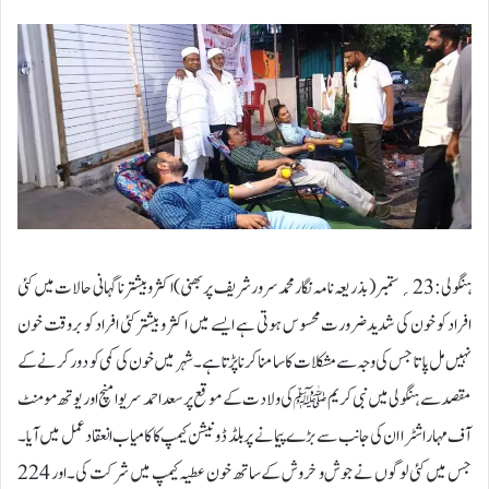
ہنگولی : 23؍ستمبر( بذریعہ نامہ نگار محمد سرور شریف پربھنی ) اکثر و بیشتر ناگہانی حالات میں کئی
افراد کو خون کی شدید ضرورت محسوس ہوتی ہے ایسے میں اکثر و بیشتر کئی افراد کو بروقت خون
نہیں مل پاتا جس کی وجہ سے مشکلات کا سامنا کرنا پڑتا ہے۔شہر میں خون کی کمی کو دور کرنے کے
مقصد سے ہنگولی میں نبی کریم ﷺ کی ولادت کے موقع پر سعد احمد سر یوا منچ اور یوتھ مومنٹ
آف مہاراشٹرا ان کی جانب سے بڑے پیمانے پر بلڈ ڈونیشن کیمپ کا کامیاب انعقاد عمل میں آیا۔
جس میں کئی لوگوں نے جوش و خروش کے ساتھ خون عطیہ کیمپ میں شرکت کی۔ اور 224