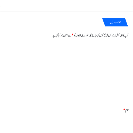
جواب دیں
آپ کا ای میل ایڈریس شائع نہیں کیا جائے گا۔
ضروری خانوں کو
*
سے نشان زد کیا گیا ہے
ت
ب
ص
ر
ہ
*
نام
*