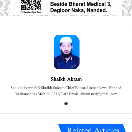
Shaikh Akram
Shaikh Akram S/O Shaikh Saleem Chief Editor Aitebar News, Nanded
(Maharashtra) Mob: 9028167307 Email: akram.ned@gmail.com
We
bsit
e
Related Articles