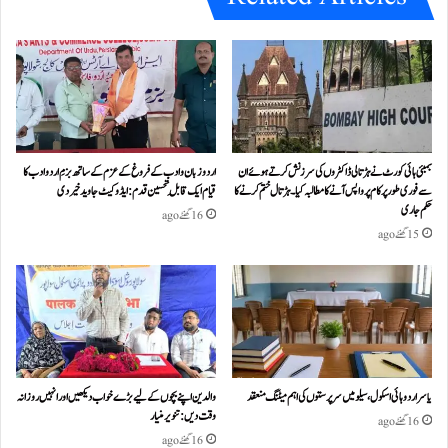
بمبئی ہائی کورٹ نے ہڑتالی ڈاکٹروں کی سرزنش کرتے ہوئے ان
اردو زبان و ادب کے فروغ کے عزم کے ساتھ بزمِ اردو ادب کا
سے فوری طور پر کام پر واپس آنے کا مطالبہ کیا۔ہڑتال ختم کرنے کا
قیام ایک قابلِ تحسین قدم : ایڈوکیٹ جاوید خیردی
حکم جاری
16 گھنٹے ago
15 گھنٹے ago
یاسر اردو ہائی اسکول، سیلو میں سرپرستوں کی اہم میٹنگ منعقد
والدین اپنے بچوں کے لیے بڑے خواب دیکھیں اور انہیں روزانہ
وقت دیں : تنویر منیار
16 گھنٹے ago
16 گھنٹے ago