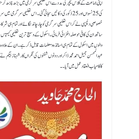
اپنی جماعت کے کلاس ٹیچر کی مدد سے اس تعلیمی سرگرمی میں بڑھ چڑھ کر حصہ ل
کی 25 نسواں اور 25 ذکور کی دکانیں سجائی گئی۔ اس تعلیمی 
خصوصی دلچسپی لے کر اس تعلیمی سرگرمی کو چار چاند لگائے اور تمام ہی شرکا
ساتھ ان کی کافی حوصلہ افزائی فرمائی۔ اسکول کے وسیع ترین تعلیمی کیمپس 
والوں میں اسکول کے تمام ہی اساتذہ و معلمات قابل ذکر ہے ۔ان کے علاوہ د
عبدالمحسن جمیل احمدمحمد ذاکر اور دونوں شفٹوں کی نگراں کار شہناز بیگم 
کا کامیاب انعقاد عمل میں آیا۔۔