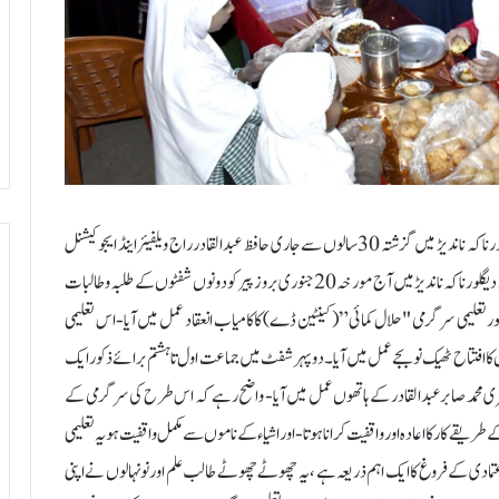
ناندیڑ :21؍جنوری(محمد زبیر راج کے ذریعے )قدیم شہر کے علاقے دیگلور ناکہ ناندیڑ میں گزشتہ 30 سالوں سے جاری حافظ عبدالقادر راج ویلفیئر اینڈ ایجوکیشنل
سوسائٹی کے زیراہتمام راج اردو پرائمری اسکول محمدیہ کالونی ،مال ٹیکڑی روڈ دیگلور ناکہ ناندیڑ میں آج مورخہ 20 جنوری بروز پیر کو دونوں شفٹوں کے طلبہ و طالبات
 تعلیمی سرگرمی "حلال کمائی” (کینٹین ڈے) کا کامیاب انعقاد عمل میں آیا-اس تعلیمی
کا افتتاح ٹھیک نو بجے عمل میں آیا۔ دوپہر شفٹ میں جماعت اول تا ہشتم برائے ذکور ایک
یٹری محمد صابر عبدالقادر کے ہاتھوں عمل میں آیا- واضح رہے کہ اس طرح کی سرگرمی کے
قے کار کا اعادہ اور واقفیت کراناہوتا -اور اشیاء کے ناموں سے مکمل واقفیت ہو یہ تعلیمی
عتمادی کے فروغ کا ایک اہم ذریعہ ہے ، یہ چھوٹے چھوٹے طالب علم اور نونہالوں نے اپنی