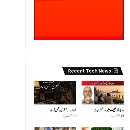
Recent Tech News
وہ یادگار صبح، وہ حکیمانہ مسکراہٹ
افسانہ۔۔۔آخری وائس نوٹ
2 گھنٹے ago
2 گھنٹے ago