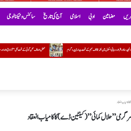
خبریں
مضامین
ادبی
اسلامی
آج کی تاریخ
سائنس و ٹیکنالوجی
داری پروگرام
محفل اصناف سخن گوئی کے تحت کل ”آزادئ ہند اور حب الوطنی پر مبنی نغمے“پروگرام
افسا
ا کامیاب انعقاد
 سرگرمی” حلال کمائی”(کینٹین ڈے) کا کامیاب انعقاد