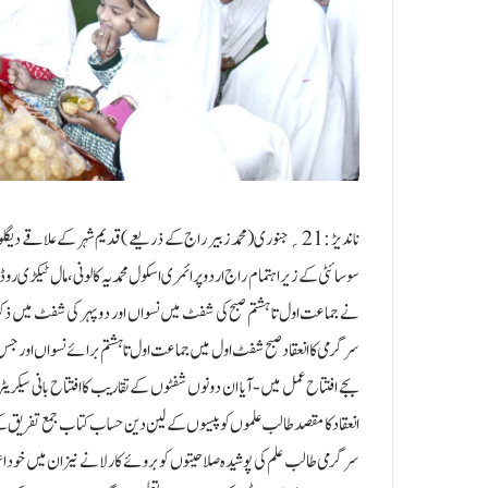
نے جماعت اول تا ہشتم صبح کی شفٹ میں نسواں اور دوپہر کی شفٹ میں ذکور
سرگرمی کا انعقاد صبح شفٹ اول میں جماعت اول تا ہشتم برائے نسواں اور جس 
بجے افتتاح عمل میں- آیا ان دونوں شفٹوں کے تقاریب کا افتتاح بانی سیکر
انعقاد کا مقصد طالب علموں کو پیسوں کے لین دین حساب کتاب جمع تفریق کے طری
سرگرمی طالب علم کی پوشیدہ صلاحیتوں کو بروئے کار لانے نیز ان میں خود ا