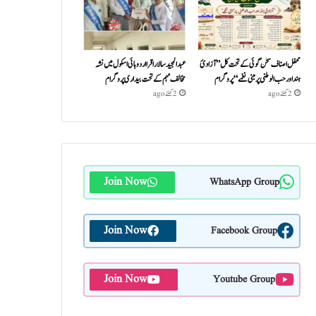
محفل اصناف سخن گوئی کے تحت کل ”آزادئ
عبدالمجید سالار اقرا اردو ہائی اسکول میں نشہ
ہند اور حب الوطنی پر مبنی نغمے“پروگرام
مخالف مہم کے تحت بیداری پروگرام
2 گھنٹے ago
2 گھنٹے ago
Join Now
WhatsApp Group
Join Now
Facebook Group
Join Now
Youtube Group