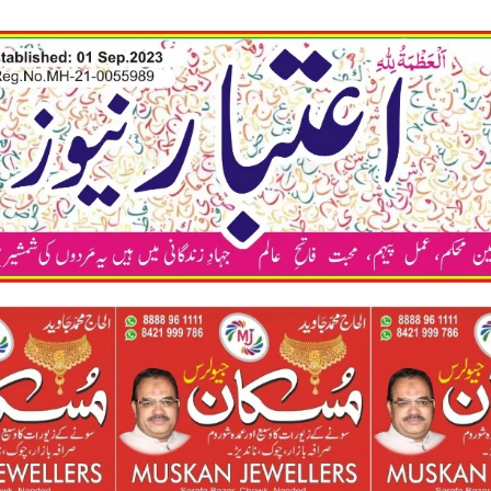
कया अप भी अपन