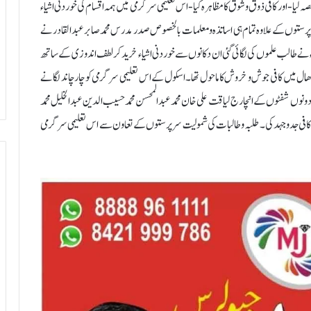
یا-اور کافی ذوق و شوق کا مظاہرہ کیا- اس تعلیمی سرگرمی میں ہمہ اقسام کی خوردنی اشیاء
سرگرمی میں سرپرستوں کے علاوہ تمام ہی اساتذہ و معلمات بالخصوص صدر مدرس محمد صابر عبدالقادر نے
ء نے طالب علموں کی لگائی گئی ان دکانوں سے خوردنی اشیاء خرید کر لطف اندوزی کے ساتھ
ھال میں کافی جوش و خروش کا ماحول تھا۔ اسکول کے اس تعلیمی سرگرمی کو چار چاند لگانے
ونوں شفٹوں کے انچارج لیاقت علی خان محمد عبدالمحسن محمد حسیب الدین عبدالخلیل محمد
نے کافی جدوجہد کی۔ طلبہ و طالبات کی شمولیت سرپرستوں کے تعاون سے اس تعلیمی سرگرمی