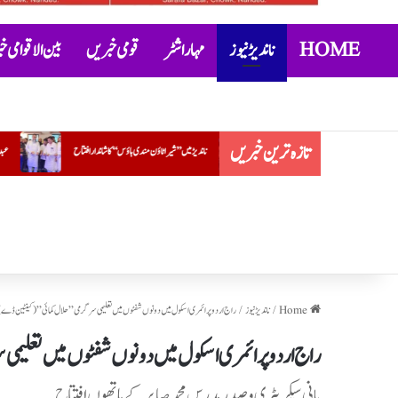
HOME
ناندیڑ نیوز
مہاراشٹر
قومی خبریں
بین الاقوامی 
تازہ ترین خبریں
ناندیڑ میں ’’شیرا ٹاؤن مندی ہاؤس‘‘ کا شاندار افتتاح
عبدالمجید سالار اقرا اردو ہائی اسکول میں نشہ مخالف مہم کے تحت بی
Home
/
ناندیڑ نیوز
/
راج اردو پرائمری اسکول میں دونوں شفٹوں میں تعلیمی سرگرمی” حلال کمائی”(کینٹین ڈے) ک
راج اردو پرائمری اسکول میں دونوں شفٹوں میں تعلیمی
بانی سیکریٹری و صدر مدرس محمد صابر کے ہاتھوں افتتاح