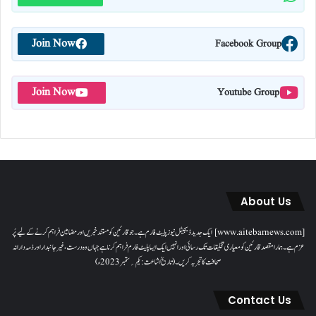
Join Now
Facebook Group
Join Now
Youtube Group
About Us
[www.aitebarnews.com] ایک جدید ڈیجیٹل نیوز پلیٹ فارم ہے۔ جو قارئین کو مستند خبریں اور مضامین فراہم کرنے کے لیے پُر
عزم ہے۔ ہمارا مقصدقارئین کو معیاری تخلیقات تک رسائی اور انہیں ایک ایسا پلیٹ فارم فراہم کرنا ہے جہاں وہ درست، غیر جانبدار اور ذمہ دارانہ
صحافت کا تجربہ کریں۔( تاریخ اشاعت : یکم؍ ستمبر 2023ء)
Contact Us