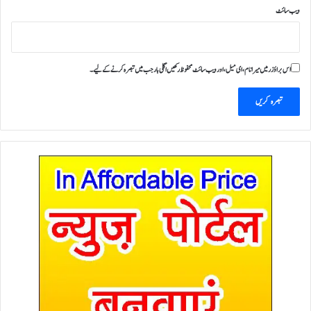
ویب‌ سائٹ
اس براؤزر میں میرا نام، ای میل، اور ویب سائٹ محفوظ رکھیں اگلی بار جب میں تبصرہ کرنے کےلیے۔