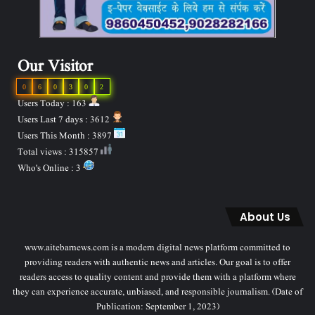
Our Visitor
0
6
0
3
0
2
Users Today : 163
Users Last 7 days : 3612
Users This Month : 3897
Total views : 315857
Who's Online : 3
About Us
www.aitebarnews.com is a modern digital news platform committed to
providing readers with authentic news and articles. Our goal is to offer
readers access to quality content and provide them with a platform where
they can experience accurate, unbiased, and responsible journalism. (Date of
Publication: September 1, 2023)