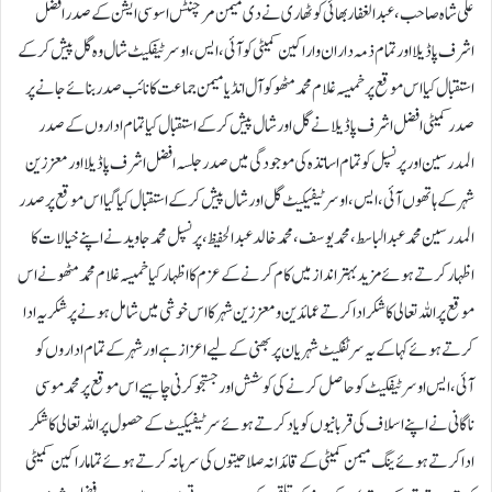
علی شاہ صاحب ،عبدالغفار بھائی کو ٹھاری نے دی میمن مرچنٹس اسو سی ایشن کے صدر افضل
اشرف پاڈیلا اور تمام ذمہ داران و اراکین کمیٹی کو آئی، ایس، او سرٹیفکیٹ شال وہ گل پیش کر کے
استقبال کیا اس موقع پر خمیسہ غلام محمد مٹھو کو آل انڈیا میمن جماعت کا نائب صدر بنائے جانے پر
صدر کمیٹی افضل اشرف پاڈیلا نے گل اور شال پیش کر کے استقبال کیا تمام اداروں کے صدر
المدرسین اور پرنسپل کو تمام اساتذہ کی موجودگی میں صدر جلسہ افضل اشرف پاڈیلا اور معززین
شہر کے ہاتھوں آئی، ایس، او سرٹیفیکیٹ گل اور شال پیش کر کے استقبال کیا گیا اس موقع پر صدر
المدرسین محمد عبدالباسط، محمد یوسف، محمدخالد عبدالحفیظ ،پرنسپل محمد جاوید نے اپنے خیالات کا
اظہار کرتے ہوئے مزید بہتر انداز میں کام کرنے کے عزم کا اظہار کیا خمیسہ غلام محمد مٹھو نے اس
موقع پر اللہ تعالی کا شکر ادا کرتے عمائدین و معززین شہر کا اس خوشی میں شامل ہونے پر شکریہ ادا
کرتے ہوئے کہا کے یہ سرٹفکیٹ شہریان پربھنی کے لیے اعزاز ہے اور شہر کے تمام اداروں کو
آئی ،ایس او سرٹیفکیٹ کو حاصل کرنے کی کوشش اور جستجو کرنی چاہیے اس موقع پر محمد موسی
ناگانی نے اپنے اسلاف کی قربانیوں کو یاد کرتے ہوئے سرٹیفیکیٹ کے حصول پر اللہ تعالی کا شکر
ادا کرتے ہوئے ینگ میمن کمیٹی کے قائدانہ صلاحیتوں کی سرہانہ کرتے ہوئے تماماراکین کمیٹی