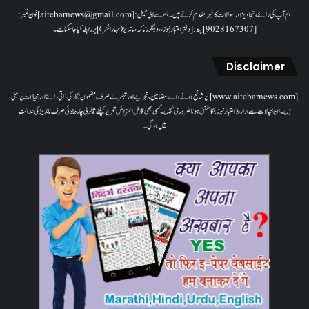
ہم آپ کی رائے، تجاویز اور سوالات کا خیرمقدم کرتے ہیں۔ ہم سےای میل: [aitebarnews@gmail.com]فون نمبر:
[9028167307]پتہ: [دفتر اعتبار نیوز، ، دیگلور ناکہ، ناندیڑ(مہاراشٹر) ] پر رابطہ کیا جاسکتا ہے۔
Disclaimer
[www.aitebarnews.com] پر شائع ہونے والے مضامین، تجزیے اور تبصرے صرف مضمون نگار کی ذاتی رائے اور خیالات پر مبنی
ہیں۔ ان خیالات سے ادارہ (اعتبار نیوز) کا متفق ہونا ضروری نہیں۔ کسی بھی قابل اعتراض تحریر کیلئے قانونی چارہ جوئی صرف ناندیڑ کی عدالت
میں ہوگی۔