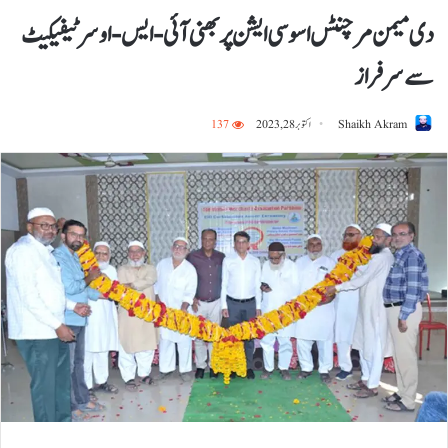
دی میمن مرچنٹس اسو سی ایشن پربھنی آئی- ایس- او سرٹیفیکیٹ
سے سرفراز
Shaikh Akram
اکتوبر 28, 2023
137