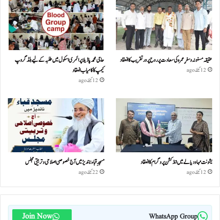
عقیقہ مسنونہ و سفرِ عمرہ کی سعادت پر روح پرور تقریب کا انعقاد
حاجی محمد پاڈیلا پرائمری اسکول میں طلبہ کے لیے بلڈ گروپ
کیمپ کا کامیاب انعقاد
12 گھنٹے ago
12 گھنٹے ago
یشونت مہا ودیالے میں انڈکشن پروگرام کا انعقاد
مسجدِ قباء ناندیڑ میں آج خصوصی اصلاحی و تربیتی مجلس
12 گھنٹے ago
22 گھنٹے ago
Join Now
WhatsApp Group