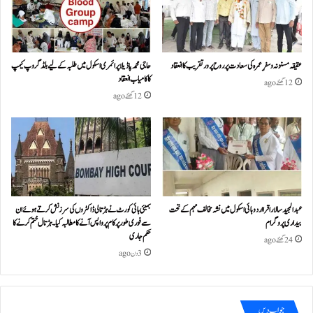
عقیقہ مسنونہ و سفرِ عمرہ کی سعادت پر روح پرور تقریب کا انعقاد
حاجی محمد پاڈیلا پرائمری اسکول میں طلبہ کے لیے بلڈ گروپ کیمپ
کا کامیاب انعقاد
12 گھنٹے ago
12 گھنٹے ago
عبدالمجید سالار اقرا اردو ہائی اسکول میں نشہ مخالف مہم کے تحت
بمبئی ہائی کورٹ نے ہڑتالی ڈاکٹروں کی سرزنش کرتے ہوئے ان
بیداری پروگرام
سے فوری طور پر کام پر واپس آنے کا مطالبہ کیا۔ہڑتال ختم کرنے کا
حکم جاری
24 گھنٹے ago
3 دن ago
جواب دیں