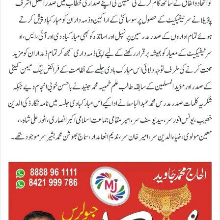
کو اتحاد و اتفاق کے ساتھ کام کرنے کی تلقین کی اپنے صدارتی خطاب میں صدر افضل اشرف
پاڈیلا نے سرٹیفیکیٹ کے حصول پر سوسائٹی کے اراکین و ذمہ داران کو مبارکباد پیش کرتے
ہوئے تمام اداروں کے صدر مدرسین پرنسپل اور اساتذہ کو بھی مبارکباد دی اور آئی، ایس، او
سرٹیفیکیٹ کے معیار کو ہمیشہ برقرار رکھنے کے لیے اپنی ذمہ داری سمجھ کر تمام ذمداران کو مزید
محنت کرنے کی طرف توجہ دلائی اس مبارک بادی جلسے کے نظامت کے فرائض ینگ میمن کمیٹی
کے صدر اور مؤیدالمسلمین کے سابقہ طالب علم خمیسہ محمد جنید نے باحسن خوبی انجام دیے جبکہ
شکریہ کلمات صدر مدرس محمد عبدالباسط نے ادا کیے اس مبارکبادی جلسہ میں نامہ نگار ذکی الدین
خطیب، یو نس انور سر ،سید یوسف سر، امیر مقامی جماعت اسلامی اکبر انصاری، انور علی شاہ،،
معین مولوی، ضیاء الدین سر ، امیر خان سر ،ندیم انعامدار ، سماج بھوشن محمد بشیر سر موجود تھے۔