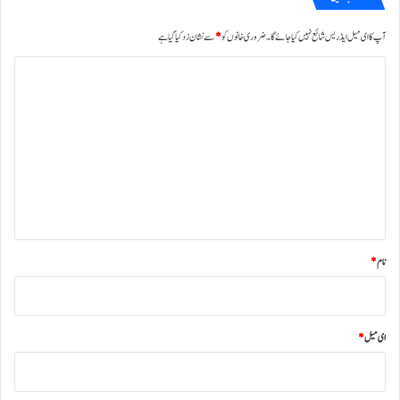
آپ کا ای میل ایڈریس شائع نہیں کیا جائے گا۔
ضروری خانوں کو
*
سے نشان زد کیا گیا ہے
ت
ب
ص
ر
ہ
*
نام
*
ای میل
*