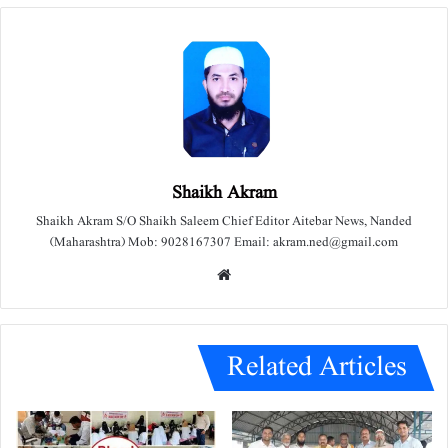
Shaikh Akram
Shaikh Akram S/O Shaikh Saleem Chief Editor Aitebar News, Nanded
(Maharashtra) Mob: 9028167307 Email: akram.ned@gmail.com
We
bsit
e
Related Articles