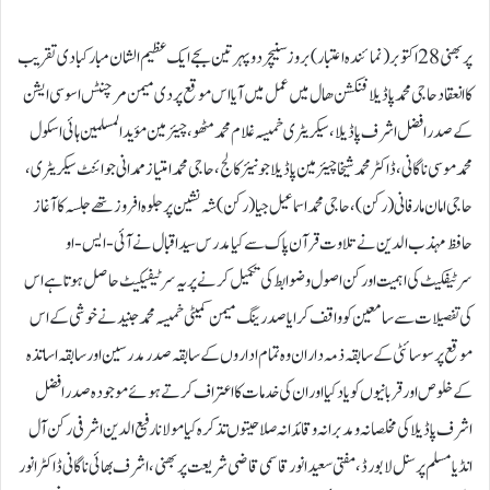
پربھنی 28 اکتوبر (نمائندہ اعتبار) بروز سنیچر دوپہر تین بجے ایک عظیم الشان مبارکبادی تقریب
کا انعقاد حاجی محمد پاڈیلا فنکشن ھال میں عمل میں آیا اس موقع پر دی میمن مرچنٹس اسوسی ایشن
کے صدر افضل اشرف پاڈیلا، سیکریٹری خمیسہ غلام محمد مٹھو ،چیئرمین مؤید المسلمین ہائی اسکول
محمد موسی ناگانی، ڈاکٹر محمد شیخاچیئرمین پاڈیلا جونیئر کالج ،حاجی محمد امتیاز ممدانی جوائنٹ سیکریٹری،
حاجی امان مارفانی (رکن)، حاجی محمد اسماعیل جیا (رکن ) شہ نشین پر جلوہ افروز تھے جلسہ کا آغاز
حافظ مہذب الدین نے تلاوت قرآن پاک سے کیا مدرس سید اقبال نےآئی- ایس- او
سرٹیفکیٹ کی اہمیت اور کن اصول و ضوابط کی تکمیل کرنے پر یہ سرٹیفیکیٹ حاصل ہوتا ہے اس
کی تفصیلات سے سامعین کو واقف کرایا صدر ینگ میمن کمیٹی خمیسہ محمد جنید نے خوشی کے اس
موقع پر سوسائٹی کے سابقہ ذمہ داران وہ تمام اداروں کے سابقہ صدر مدرسین اور سابقہ اساتذہ
کے خلوص اور قربانیوں کو یاد کیااور ان کی خدمات کا اعتراف کرتے ہوئے موجودہ صدر افضل
اشرف پاڈیلا کی مخلصانہ و مدبرانہ وقائدانہ صلاحیتوں تذکرہ کیا مولانا رفیع الدین اشرفی رکن آل
انڈ یا مسلم پرسنل لا بورڈ ،مفتی سعید انور قاسمی قاضی شریعت پر بھنی،اشرف بھائی ناگانی ڈاکٹر انور