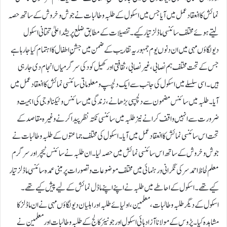
نمائش کا انعقاد عمل میں آیا جس میں اسکول کے طلبہ و طالبات نے جوش و خروش کے ساتھ حصہ
لیتے ہوئے مختلف سائنسی ماڈلز تیار کیے۔ تفصیلات کے مطابق ضلع پریشد اعلیٰ تحتانی اسکول
دیولگاؤں مہی میں ان دنوں یوم جمہوریہ تقاریب کے ضمن میں جشنِ اطفال کا اہتمام کیا جارہا ہے
جس کے تحت مختلف ہم نصابی، غیرنصابی، ثقافتی اور کھیل کود کی سرگرمیاں انجام دی جارہی
ہیں۔ اسی سلسلے میں اسکول کی جانب سے ایک دلچسپ و معلوماتی سائنسی نمائش کا انعقاد عمل میں
آیا۔طلبہ میں سائنس مضمون سے دلچسپی بڑھانے، زندگی میں سائنس و ٹیکنالوجی کی اہمیت و
ضرورت سے انہیں واقف کرانے نیز طلبہ میں سائنسی نکتہ نظر پیدا کرنے وغیرہ مقاصد کے
تحت اس سائنسی نمائش کا انعقاد عمل میں آیا۔ اسکول کی مختلف جماعتوں کے طلبہ و طالبات نے
جوش و خروش کے ساتھ اس سائنسی نمائش میں حصہ لیا۔ ان طلبہ نے سائنس ٹیچر اور سرگرم
معلم لحاظ احمد سر کی نگرانی و رہنمائی میں مختلف موضوعات و تصورات پر مبنی عمدہ سائنسی ماڈلز تیار
کیے تھے۔ اسکول کے احاطے میں طلبہ نے اپنے اپنے ماڈل نمائش کے لیے پیش کیے تھے۔
اسکول کے دیگر طلبہ و طالبات، معلمین، اولیائے طلبہ اور اہلیان دیولگاؤں مہی نے ان ماڈلز کا
مشاہدہ کیا۔ پڑوس کے مولانا آزاد ہائی اسکول اور جونیئر کالج کے طلبہ و طالبات اور معلمین نے