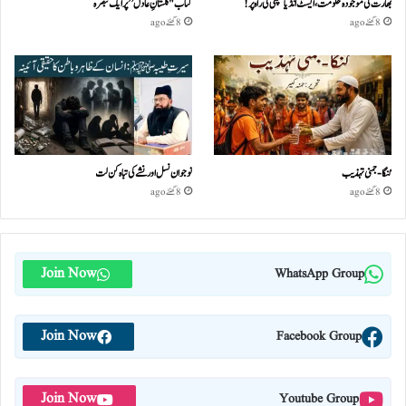
بھارت کی موجودہ حکومت،ایسٹ انڈیا کمپنی کی راہ پر!
کتاب "گلستانِ عادل” پر ایک تبصرہ
8 گھنٹے ago
8 گھنٹے ago
گنگا-جمنی تہذیب
نوجوان نسل اور نشے کی تباہ کن لت
8 گھنٹے ago
8 گھنٹے ago
Join Now
WhatsApp Group
Join Now
Facebook Group
Join Now
Youtube Group