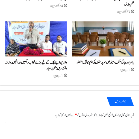
حکم جاری
24 گھنٹے ago
23 گھنٹے ago
یاسر اردو ہائی اسکول، سیلو میں سرپرستوں کی اہم میٹنگ منعقد
والدین اپنے بچوں کے لیے بڑے خواب دیکھیں اور انہیں روزانہ
وقت دیں : تنویر منیار
1 دن ago
1 دن ago
جواب دیں
آپ کا ای میل ایڈریس شائع نہیں کیا جائے گا۔
ضروری خانوں کو
*
سے نشان زد کیا گیا ہے
ت
ب