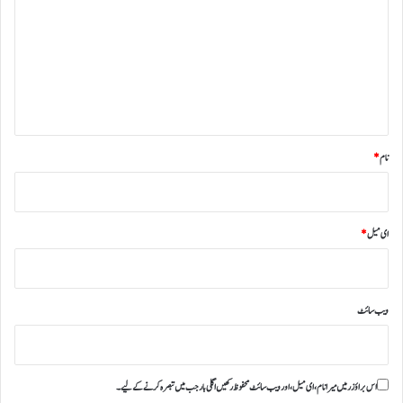
ص
ر
ہ
*
نام
*
ای میل
*
ویب‌ سائٹ
اس براؤزر میں میرا نام، ای میل، اور ویب سائٹ محفوظ رکھیں اگلی بار جب میں تبصرہ کرنے کےلیے۔