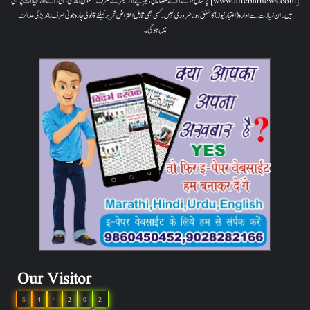
[www.aitebarnews.com] پر شائع ہونے والے مضامین، تجزیے اور تبصرے صرف مضمون نگار کی ذاتی رائے اور خیالات پر مبنی
ہیں۔ ان خیالات سے ادارہ (اعتبار نیوز) کا متفق ہونا ضروری نہیں۔ کسی بھی قابل اعتراض تحریر کیلئے قانونی چارہ جوئی صرف ناندیڑ کی عدالت
میں ہوگی۔
Our Visitor
5
4
4
2
0
2