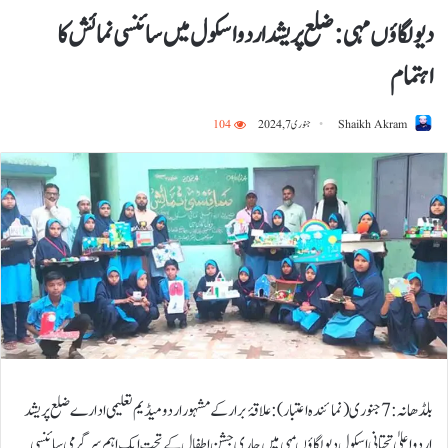
دیولگاؤں مہی: ضلع پریشد اردو اسکول میں سائنسی نمائش کا
اہتمام
Shaikh Akram
جنوری 7, 2024
104
بلڈھانہ:7جنوری (نمائندہ اعتبار ) : علاقۂ برار کے مشہور اردو میڈیم تعلیمی ادارے ضلع پریشد
اردو اعلیٰ تحتانی اسکول دیولگاؤںمہی میں جاری جشنِ اطفال کے تحت ایک اہم سرگرمی سائنسی