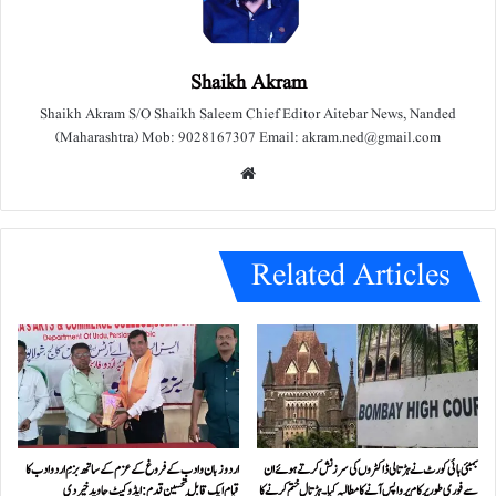
Shaikh Akram
Shaikh Akram S/O Shaikh Saleem Chief Editor Aitebar News, Nanded
(Maharashtra) Mob: 9028167307 Email: akram.ned@gmail.com
We
bsit
e
Related Articles
بمبئی ہائی کورٹ نے ہڑتالی ڈاکٹروں کی سرزنش کرتے ہوئے ان
اردو زبان و ادب کے فروغ کے عزم کے ساتھ بزمِ اردو ادب کا
سے فوری طور پر کام پر واپس آنے کا مطالبہ کیا۔ہڑتال ختم کرنے کا
قیام ایک قابلِ تحسین قدم : ایڈوکیٹ جاوید خیردی