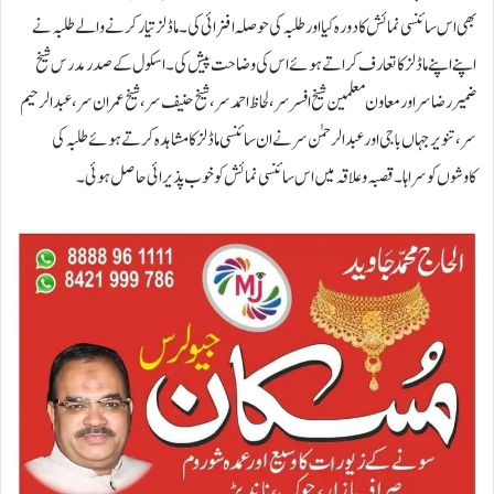
بھی اس سائنسی نمائش کا دورہ کیا اور طلبہ کی حوصلہ افزائی کی۔ ماڈلز تیار کرنے والے طلبہ نے
اپنے اپنے ماڈلز کا تعارف کراتے ہوئے اس کی وضاحت پیش کی۔ اسکول کے صدر مدرس شیخ
ضمیر رضا سر اور معاون معلمین شیخ افسر سر، لحاظ احمد سر ، شیخ حنیف سر، شیخ عمران سر ، عبدالرحیم
سر، تنویر جہاں باجی اور عبدالرحمٰن سر نے ان سائنسی ماڈلز کا مشاہدہ کرتے ہوئے طلبہ کی
کاوشوں کو سراہا۔ قصبہ و علاقہ میں اس سائنسی نمائش کو خوب پذیرائی حاصل ہوئی۔