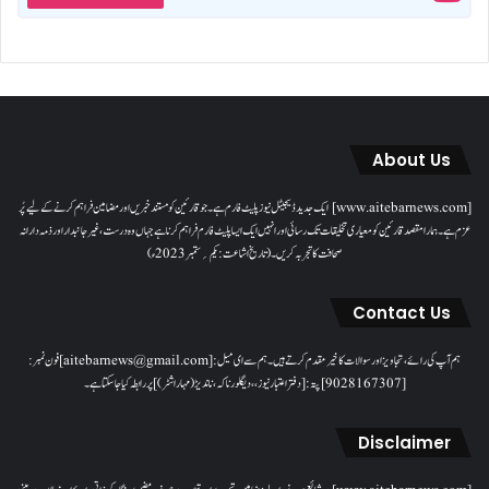
About Us
[www.aitebarnews.com] ایک جدید ڈیجیٹل نیوز پلیٹ فارم ہے۔ جو قارئین کو مستند خبریں اور مضامین فراہم کرنے کے لیے پُر
عزم ہے۔ ہمارا مقصدقارئین کو معیاری تخلیقات تک رسائی اور انہیں ایک ایسا پلیٹ فارم فراہم کرنا ہے جہاں وہ درست، غیر جانبدار اور ذمہ دارانہ
صحافت کا تجربہ کریں۔( تاریخ اشاعت : یکم؍ ستمبر 2023ء)
Contact Us
ہم آپ کی رائے، تجاویز اور سوالات کا خیرمقدم کرتے ہیں۔ ہم سےای میل: [aitebarnews@gmail.com]فون نمبر:
[9028167307]پتہ: [دفتر اعتبار نیوز، ، دیگلور ناکہ، ناندیڑ(مہاراشٹر) ] پر رابطہ کیا جاسکتا ہے۔
Disclaimer