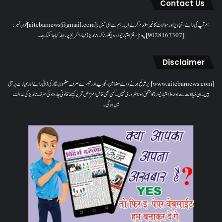
Contact Us
ہم آپ کی رائے، تجاویز اور سوالات کا خیرمقدم کرتے ہیں۔ ہم سےای میل: [aitebarnews@gmail.com]فون نمبر:
[9028167307]پتہ: [دفتر اعتبار نیوز، ، دیگلور ناکہ، ناندیڑ(مہاراشٹر) ] پر رابطہ کیا جاسکتا ہے۔
Disclaimer
[www.aitebarnews.com] پر شائع ہونے والے مضامین، تجزیے اور تبصرے صرف مضمون نگار کی ذاتی رائے اور خیالات پر مبنی
ہیں۔ ان خیالات سے ادارہ (اعتبار نیوز) کا متفق ہونا ضروری نہیں۔ کسی بھی قابل اعتراض تحریر کیلئے قانونی چارہ جوئی صرف ناندیڑ کی عدالت
میں ہوگی۔