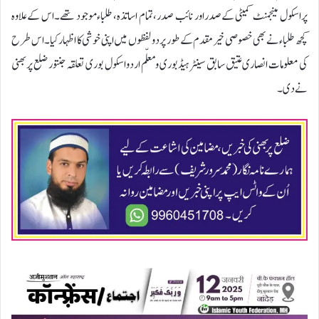
پراسکول مینجمنٹ کمیٹی کےصدراور نائب صدر،تمام اساتذہ، طلباءموجود تھے۔اس کےعلاوہ
کچھ طلباء نے بھی خصوصی خیرمقدم کےطور پر دولفظوں میں اپنی خوشی کا اظہار کیا۔اس طرح
کی معلومات انصاری عتیق سابق سینٹر ہیڈ بوری ومعلّم اردواسکول بوری تعلقہ جنتور ضلع پربھنی
نے دی۔