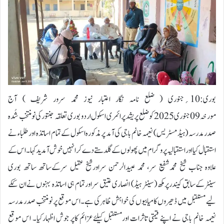
بوری:10؍جنوری ( ضلع نامہ نگار اعتبار نیوز محمد سرور شریف ) آج
مورخہ 09جنوری2025 کو ضلع پریشد پرائمری اسکول اردو بوری تعلقہ جنتورکی نومنتخب شُدہ
صدرمدرسہ (ہیڈ مسٹریس) نعیمہ خانم باجی کی آمد پر مذکورہ اسکول کے تمام اساتذہ اور طلباء نے
استقبال کیا اور استقبالیہ پروگرام میں پھولوں کے گلدستے دے کر انہیں خوش آمدید کہا۔ اس کے
علاوہ جناب شیخ محمدشفیع سر، محمد عبیدالرحمن سراورشیخ عقیل سرکےساتھ ساتھ بوری
سینٹرکےسابق کیندرپرمکھ (سینٹر ہیڈ) انصاری عتیق سراورتمام ہی اساتذہ بہنوں نےان كکے
لیے مستقبل میں ڈھیروں کامیابیوں کی خواہش ظاہرکی ہے۔اس موقع پر نومنتخب صدرمدرسہ
نعیمہ خانم باجی نے اپنے قیمتی تاثرات اورمستقبل کیلئےعزائم کاپر جوش اظہارکیا۔ اس موقع