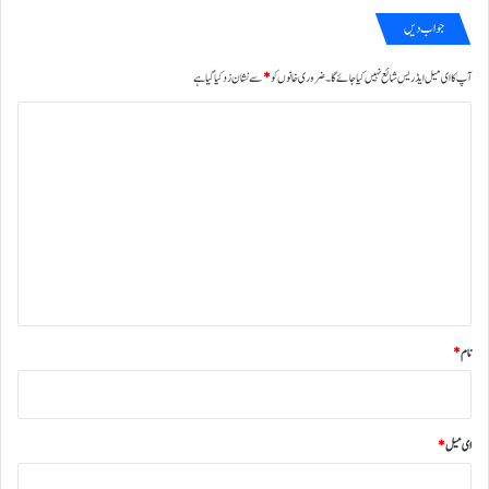
جواب دیں
آپ کا ای میل ایڈریس شائع نہیں کیا جائے گا۔
ضروری خانوں کو
*
سے نشان زد کیا گیا ہے
ت
ب
ص
ر
ہ
*
نام
*
ای میل
*