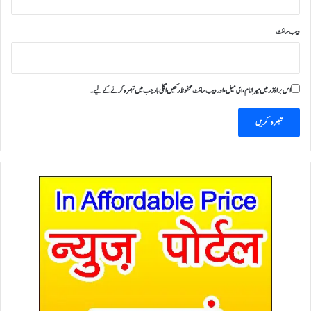
ویب‌ سائٹ
اس براؤزر میں میرا نام، ای میل، اور ویب سائٹ محفوظ رکھیں اگلی بار جب میں تبصرہ کرنے کےلیے۔