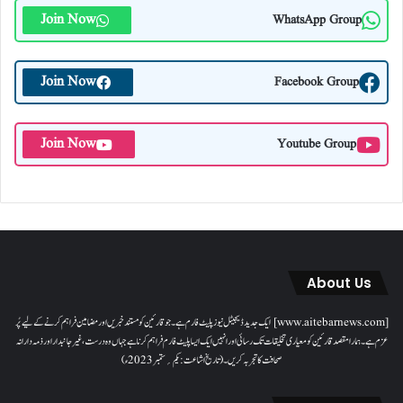
Join Now
WhatsApp Group
Join Now
Facebook Group
Join Now
Youtube Group
About Us
[www.aitebarnews.com] ایک جدید ڈیجیٹل نیوز پلیٹ فارم ہے۔ جو قارئین کو مستند خبریں اور مضامین فراہم کرنے کے لیے پُر
عزم ہے۔ ہمارا مقصدقارئین کو معیاری تخلیقات تک رسائی اور انہیں ایک ایسا پلیٹ فارم فراہم کرنا ہے جہاں وہ درست، غیر جانبدار اور ذمہ دارانہ
صحافت کا تجربہ کریں۔( تاریخ اشاعت : یکم؍ ستمبر 2023ء)