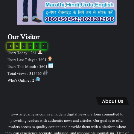
Our Visitor
4
6
7
2
0
2
Users Today : 261
Users Last 7 days : 3601
Users This Month : 3601
Total views : 315465
Who's Online : 2
About Us
www.aitebarnews.com is a modern digital news platform committed to
providing readers with authentic news and articles. Our goal is to offer
readers access to quality content and provide them with a platform where
they can experience accurate, unbiased, and responsible journalism. (Date of