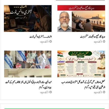
وہ یادگار صبح، وہ حکیمانہ مسکراہٹ
افسانہ۔۔۔آخری وائس نوٹ
5 گھنٹے ago
5 گھنٹے ago
محفل اصناف سخن گوئی کے تحت کل ”آزادئ ہند اور حب
عبدالمجید سالار اقرا اردو ہائی اسکول میں نشہ مخالف مہم کے تحت
الوطنی پر مبنی نغمے“پروگرام
بیداری پروگرام
5 گھنٹے ago
5 گھنٹے ago