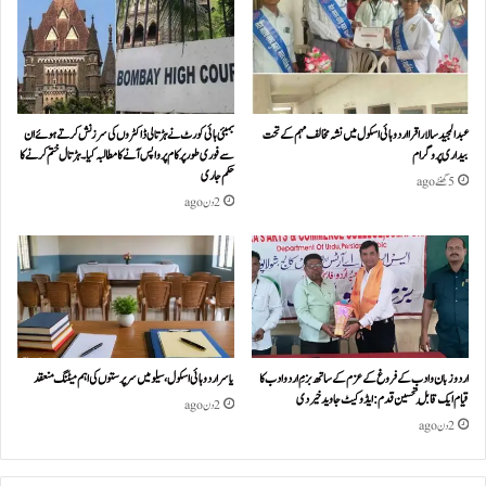
عبدالمجید سالار اقرا اردو ہائی اسکول میں نشہ مخالف مہم کے تحت
بمبئی ہائی کورٹ نے ہڑتالی ڈاکٹروں کی سرزنش کرتے ہوئے ان
بیداری پروگرام
سے فوری طور پر کام پر واپس آنے کا مطالبہ کیا۔ہڑتال ختم کرنے کا
حکم جاری
5 گھنٹے ago
2 دن ago
اردو زبان و ادب کے فروغ کے عزم کے ساتھ بزمِ اردو ادب کا
یاسر اردو ہائی اسکول، سیلو میں سرپرستوں کی اہم میٹنگ منعقد
قیام ایک قابلِ تحسین قدم : ایڈوکیٹ جاوید خیردی
2 دن ago
2 دن ago