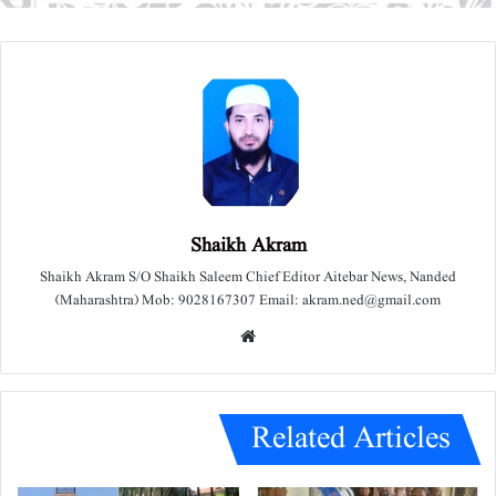
Shaikh Akram
Shaikh Akram S/O Shaikh Saleem Chief Editor Aitebar News, Nanded
(Maharashtra) Mob: 9028167307 Email: akram.ned@gmail.com
We
bsit
e
Related Articles