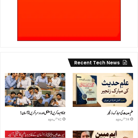
Recent Tech News
علمِ حدیث کی مبارک زنجیر
جو کام وہ کریں تو مشکل اور دوسرا کریں تو آسان !
38 منٹس ago
42 منٹس ago