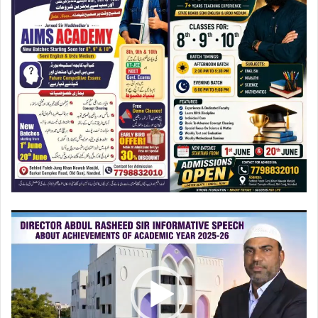
ویڈیو
پلیئر