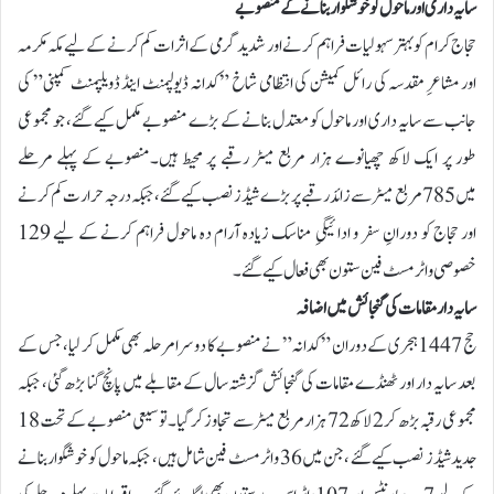
سایہ داری اور ماحول کو خوشگوار بنانے کے منصوبے
حجاج کرام کو بہتر سہولیات فراہم کرنے اور شدید گرمی کے اثرات کم کرنے کے لیے مکہ مکرمہ
اور مشاعرِ مقدسہ کی رائل کمیشن کی انتظامی شاخ ”کدانہ ڈیولپمنٹ اینڈ ڈویلپمنٹ کمپنی” کی
جانب سے سایہ داری اور ماحول کو معتدل بنانے کے بڑے منصوبے مکمل کیے گئے، جو مجموعی
طور پر ایک لاکھ چھیانوے ہزار مربع میٹر رقبے پر محیط ہیں۔منصوبے کے پہلے مرحلے
میں 785 مربع میٹر سے زائد رقبے پر بڑے شیڈز نصب کیے گئے، جبکہ درجہ حرارت کم کرنے
اور حجاج کو دورانِ سفر و ادائیگیِ مناسک زیادہ آرام دہ ماحول فراہم کرنے کے لیے 129
خصوصی واٹر مسٹ فین ستون بھی فعال کیے گئے۔
سایہ دار مقامات کی گنجائش میں اضافہ
حج 1447 ہجری کے دوران ”کدانہ” نے منصوبے کا دوسرا مرحلہ بھی مکمل کر لیا، جس کے
بعد سایہ دار اور ٹھنڈے مقامات کی گنجائش گزشتہ سال کے مقابلے میں پانچ گنا بڑھ گئی، جبکہ
مجموعی رقبہ بڑھ کر 2 لاکھ 72 ہزار مربع میٹر سے تجاوز کر گیا۔توسیعی منصوبے کے تحت 18
جدید شیڈز نصب کیے گئے ،جن میں 36 واٹر مسٹ فین شامل ہیں، جبکہ ماحول کو خوشگوار بنانے