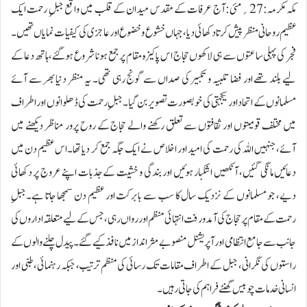
مکہ مکرمہ:27؍مئی:آج عرفات کے مقدس میدان کے قلب میں واقع جبلِ رحمت ایک
عظیم روحانی منظر پیش کرتا دکھائی دیا، جہاں خشوع و خضوع اور عاجزی کی کیفیات نمایاں تھیں۔
فجر کی پہلی ساعتوں سے ہی لاکھوں حجاج اس پاکیزہ مقام پر جمع ہونا شروع ہوگئے، ہاتھ دعا کے
لیے بلند تھے اور فضا تلبیہ و تکبیر کی صداں سے گونج رہی تھی۔ یہ منظر دنیا بھر سے آئے
مسلمانوں کے اتحاد اور یکجہتی کی خوبصورت تصویر بن گیا۔جبلِ رحمت کی ڈھلوانوں اور اطراف
میں مختلف قومیتوں اور ثقافتوں سے تعلق رکھنے والے حجاج کے روح پرور مناظر دیکھنے میں
آئے، جنہیں اللہ کی رحمت کی امید اور اخلاص نے ایک جگہ جمع کر دیا تھا۔اس عظیم دن میں
دعائیں مانگی گئیں، آنکھیں اشکبار ہوئیں اور بندگی و خشیت کے جذبات اپنے عروج پر دکھائی
دیے، جو مسلمانوں کے نزدیک سال کا سب سے بابرکت اور عظیم دن سمجھا جاتا ہے۔جبلِ
رحمت کے مقام پر حجاج کی آمد و رفت انتہائی منظم اور رواں رہی، جس کے لیے متعلقہ اداروں کی
جانب سے جامع انتظامی اور آپریشنل منصوبے مثر انداز میں نافذ کیے گئے۔پیدل چلنے والوں کے
راستوں کی نگرانی، جبل کے اطراف مقامات تک رسائی کی منظم ترتیب، جبکہ رہنمائی، طبی اور
انسانی خدمات چوبیس گھنٹے فراہم کی جاتی رہیں۔