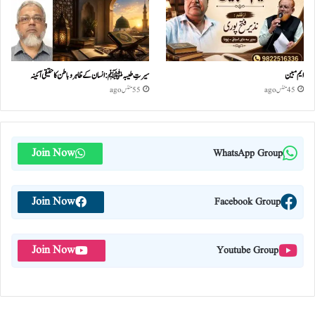
ایم مبین
سیرتِ طیبہﷺ: انسان کے ظاہر و باطن کا حقیقی آئینہ
45 منٹس ago
55 منٹس ago
Join Now
WhatsApp Group
Join Now
Facebook Group
Join Now
Youtube Group