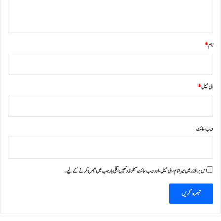
*
نام
*
ای میل
*
ویب‌ سائٹ
اس براؤزر میں میرا نام، ای میل، اور ویب سائٹ محفوظ رکھیں اگلی بار جب میں تبصرہ کرنے کےلیے۔