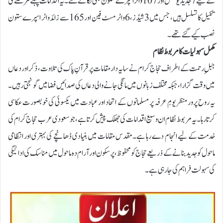
کے لیے 7 جدید یونٹس اور 107 واٹر اسپرے ستون بھی لگائے گئے۔یہ اقدامات پہلے مرحلے کی
تکمیل کا تسلسل ہیں، جس میں 3 شیڈز، 6 واٹر مسٹ فین اور 165 سے زائد واٹر اسپرے ستون
نصب کیے گئے تھے۔
مکمل سہولیات کا مربوط نظام
جبلِ رحمت کے اطراف حجاج کرام نے سایہ دار مقامات پر قرآنِ پاک کی تلاوت، ذکر اور دعاں
میں وقت گزارا، جبکہ مختلف زبانوں میں مانگی جانے والی دعاں کی صدائیں فضا میں گونجتی رہیں۔
یہ روح پرور منظر یومِ عرفہ پر مسلمانوں کے اتحاد اور عبادت میں یکسوئی کی خوبصورت عکاسی
کرتا رہا۔یہ مربوط نظام ان وسیع اقدامات کی جھلک پیش کرتا ہے ،جو سعودی عرب حجاج کرام کی
خدمت کے لیے انجام دے رہا ہے۔مقدس مقامات میں بنیادی ڈھانچے کی بہتری اور انتظامی
ماحول کو جدید بنانے کے ذریعے حجاج کو محفوظ، پرسکون اور آرام دہ ماحول میں مناسک کی ادائیگی
کی سہولت فراہم کی جا رہی ہے۔