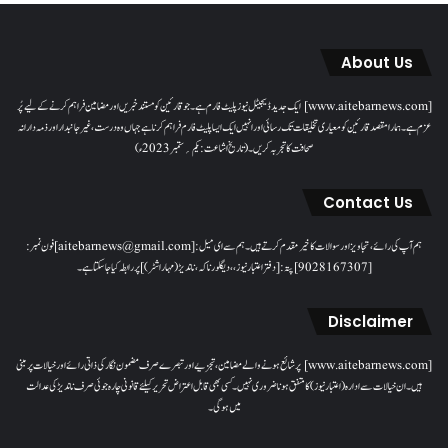
About Us
[www.aitebarnews.com] ایک جدید ڈیجیٹل نیوز پلیٹ فارم ہے۔ جو قارئین کو مستند خبریں اور مضامین فراہم کرنے کے لیے پُر
عزم ہے۔ ہمارا مقصدقارئین کو معیاری تخلیقات تک رسائی اور انہیں ایک ایسا پلیٹ فارم فراہم کرنا ہے جہاں وہ درست، غیر جانبدار اور ذمہ دارانہ
صحافت کا تجربہ کریں۔( تاریخ اشاعت : یکم؍ ستمبر 2023ء)
Contact Us
ہم آپ کی رائے، تجاویز اور سوالات کا خیرمقدم کرتے ہیں۔ ہم سےای میل: [aitebarnews@gmail.com]فون نمبر:
[9028167307]پتہ: [دفتر اعتبار نیوز، ، دیگلور ناکہ، ناندیڑ(مہاراشٹر) ] پر رابطہ کیا جاسکتا ہے۔
Disclaimer
[www.aitebarnews.com] پر شائع ہونے والے مضامین، تجزیے اور تبصرے صرف مضمون نگار کی ذاتی رائے اور خیالات پر مبنی
ہیں۔ ان خیالات سے ادارہ (اعتبار نیوز) کا متفق ہونا ضروری نہیں۔ کسی بھی قابل اعتراض تحریر کیلئے قانونی چارہ جوئی صرف ناندیڑ کی عدالت
میں ہوگی۔