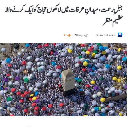
جبلِ رحمت، میدانِ عرفات میں لاکھوں حجاج کو ایک کرنے والا
عظیم منظر
Shaikh Akram
مئی 27, 2026
37