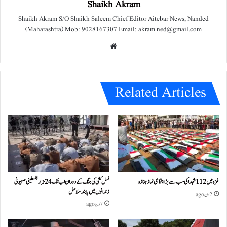
Shaikh Akram
Shaikh Akram S/O Shaikh Saleem Chief Editor Aitebar News, Nanded
(Maharashtra) Mob: 9028167307 Email: akram.ned@gmail.com
We
bsit
e
Related Articles
غزہ میں 112 شہدا کی سب سے بڑا اجتماعی نماز جنازہ
نسل کشی کی جنگ کے دوران اب تک 24ہزار فلسطینی صہیونی
زندانوں میں پابند سلاسل
2 دن ago
7 دن ago