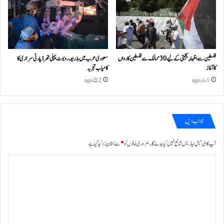
فلسطین سے اظہارِ یکجہتی کے لیے 30 ممالک سے فلسطین کارواں
سعودی عرب میں بذریعہ روبوٹ پہلی تھرڈ پارٹی سرجری کا
کا آغاز
کامیاب تجربہ
1 ہفتہ ago
2 ہفتے ago
جواب دیں
آپ کا ای میل ایڈریس شائع نہیں کیا جائے گا۔
ضروری خانوں کو
*
سے نشان زد کیا گیا ہے
ت
ب
ص
ر
ہ