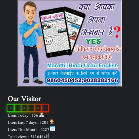
Our Visitor
0
5
4
1
0
2
Users Today : 156
Users Last 7 days : 3201
Users This Month : 2287
Total views : 313648