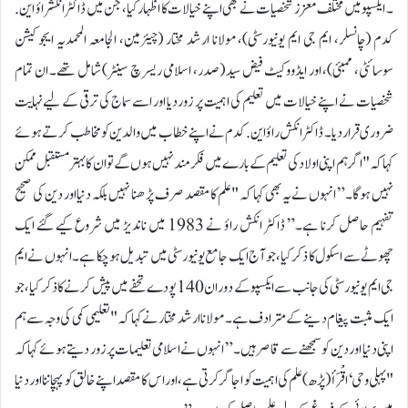
۔ ایکسپو میں مختلف معزز شخصیات نے بھی اپنے خیالات کا اظہار کیا، جن میں ڈاکٹر انکشراؤ این.
کدم (چانسلر، ایم جی ایم یونیورسٹی)، مولانا ارشد مختار (چیئرمین، الجامعہ المحمدیہ ایجوکیشن
سوسائٹی، ممبئی)، اور ایڈووکیٹ فیض سید (صدر، اسلامی ریسرچ سینٹر) شامل تھے۔ ان تمام
شخصیات نے اپنے خیالات میں تعلیم کی اہمیت پر زور دیا اور اسے سماج کی ترقی کے لیے نہایت
ضروری قرار دیا۔ ڈاکٹر انکش راؤ این. کدم نے اپنے خطاب میں والدین کو مخاطب کرتے ہوئے
کہا کہ "اگر ہم اپنی اولاد کی تعلیم کے بارے میں فکر مند نہیں ہوں گے تو ان کا بہتر مستقبل ممکن
نہیں ہوگا۔” انہوں نے یہ بھی کہا کہ "علم کا مقصد صرف پڑھنا نہیں بلکہ دنیا اور دین کی صحیح
تفہیم حاصل کرنا ہے۔” ڈاکٹر انکش راؤ نے 1983 میں ناندیڑ میں شروع کیے گئے ایک
چھوٹے سے اسکول کا ذکر کیا، جو آج ایک جامع یونیورسٹی میں تبدیل ہو چکا ہے۔ انہوں نے ایم
جی ایم یونیورسٹی کی جانب سے ایکسپو کے دوران 140 پودے تحفے میں پیش کرنے کا ذکر کیا، جو
ایک مثبت پیغام دینے کے مترادف ہے۔ مولانا ارشد مختار نے کہا کہ "تعلیمی کمی کی وجہ سے ہم
اپنی دنیا اور دین کو سمجھنے سے قاصر ہیں۔” انہوں نے اسلامی تعلیمات پر زور دیتے ہوئے کہا کہ
"پہلی وحی ‘اقْرَأ (پڑھ) علم کی اہمیت کو اجاگر کرتی ہے، اور اس کا مقصد اپنے خالق کو پہچاننا اور دنیا