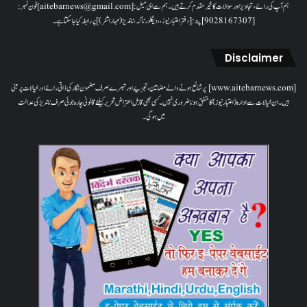
ہم آپ کی رائے، تجاویز اور سوالات کا خیرمقدم کرتے ہیں۔ ہم سےای میل: [aitebarnews@gmail.com]فون نمبر:
[9028167307]پتہ: [دفتر اعتبار نیوز، ، دیگلور ناکہ، ناندیڑ(مہاراشٹر) ] پر رابطہ کیا جاسکتا ہے۔
Disclaimer
[www.aitebarnews.com] پر شائع ہونے والے مضامین، تجزیے اور تبصرے صرف مضمون نگار کی ذاتی رائے اور خیالات پر مبنی
ہیں۔ ان خیالات سے ادارہ (اعتبار نیوز) کا متفق ہونا ضروری نہیں۔ کسی بھی قابل اعتراض تحریر کیلئے قانونی چارہ جوئی صرف ناندیڑ کی عدالت
میں ہوگی۔