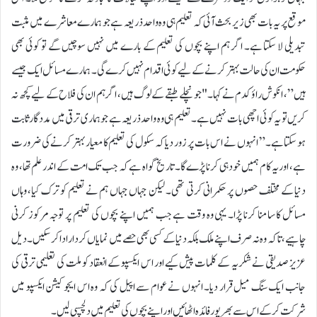
موقع پر یہ بات بھی زیر بحث آئی کہ تعلیم ہی وہ واحد ذریعہ ہے جو ہمارے معاشرے میں مثبت
تبدیلی لا سکتا ہے۔ اگر ہم اپنے بچوں کی تعلیم کے بارے میں نہیں سوچیں گے تو کوئی بھی
حکومت ان کی حالت بہتر کرنے کے لیے کوئی اقدام نہیں کرے گی۔ ہمارے مسائل ایک جیسے
ہیں”، انکوش راؤ کدم نے کہا۔ "جو نچلے طبقے کے لوگ ہیں، اگر ہم ان کی فلاح کے لیے کچھ نہ
کریں تو یہ کوئی اچھی بات نہیں ہے۔ تعلیم ہی وہ واحد ذریعہ ہے جو ہماری ترقی میں مددگار ثابت
ہو سکتا ہے۔” انہوں نے اس بات پر زور دیا کہ سکول کی تعلیم کا معیار بہتر کرنے کی ضرورت
ہے، اور یہ کام ہمیں خود ہی کرنا پڑے گا۔ تاریخ گواہ ہے کہ جب تک امت کے اندر علم تھا، وہ
دنیا کے مختلف حصوں پر حکمرانی کرتی تھی۔ لیکن جہاں جہاں ہم نے تعلیم کو ترک کیا، وہاں
مسائل کا سامنا کرنا پڑا۔ یہی وہ وقت ہے جب ہمیں اپنے بچوں کی تعلیم پر توجہ مرکوز کرنی
چاہیے، تاکہ وہ نہ صرف اپنے ملک بلکہ دنیا کے کسی بھی حصے میں نمایاں کردار ادا کر سکیں۔ دیل
عزیز صدیقی نے شکریہ کے کلمات پیش کیے اور اس ایکسپو کے انعقاد کو ملت کی تعلیمی ترقی کی
جانب ایک سنگ میل قرار دیا۔ انہوں نے عوام سے اپیل کی کہ وہ اس ایجوکیشن ایکسپو میں
شرکت کر کے اس سے بھرپور فائدہ اٹھائیں اور اپنے بچوں کی تعلیم میں دلچسپی لیں۔