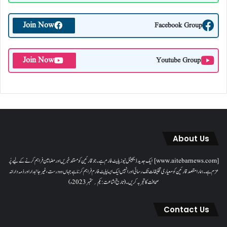
Join Now
Facebook Group
Join Now
Youtube Group
About Us
[www.aitebarnews.com] ایک جدید ڈیجیٹل نیوز پلیٹ فارم ہے۔ جو قارئین کو مستند خبریں اور مضامین فراہم کرنے کے لیے پُر
عزم ہے۔ ہمارا مقصدقارئین کو معیاری تخلیقات تک رسائی اور انہیں ایک ایسا پلیٹ فارم فراہم کرنا ہے جہاں وہ درست، غیر جانبدار اور ذمہ دارانہ
صحافت کا تجربہ کریں۔( تاریخ اشاعت : یکم؍ ستمبر 2023ء)
Contact Us