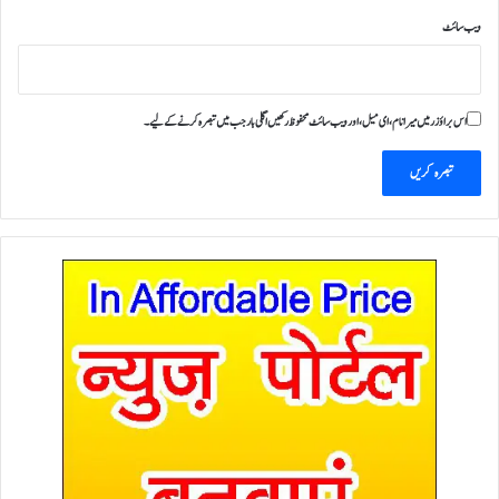
ویب‌ سائٹ
اس براؤزر میں میرا نام، ای میل، اور ویب سائٹ محفوظ رکھیں اگلی بار جب میں تبصرہ کرنے کےلیے۔