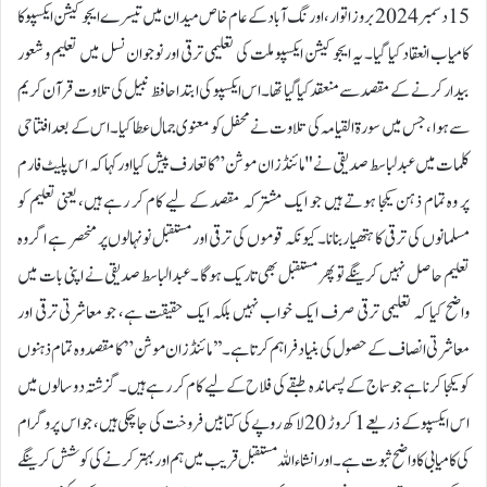
15 دسمبر 2024 بروز اتوار، اورنگ آباد کے عام خاص میدان میں تیسرے ایجوکیشن ایکسپو کا
کامیاب انعقاد کیا گیا۔ یہ ایجوکیشن ایکسپو ملت کی تعلیمی ترقی اور نوجوان نسل میں تعلیم و شعور
بیدار کرنے کے مقصد سے منعقد کیا گیا تھا۔ اس ایکسپو کی ابتدا حافظ نبیل کی تلاوت قرآن کریم
سے ہوا ، جس میں سورۃ القیامہ کی تلاوت نے محفل کو معنوی جمال عطا کیا۔ اس کے بعد افتتاحی
کلمات میں عبدلباسط صدیقی نے "مائنڈز ان موشن” کا تعارف پیش کیا اور کہا کہ اس پلیٹ فارم
پر وہ تمام ذہن یکجا ہوتے ہیں جو ایک مشترکہ مقصد کے لیے کام کر رہے ہیں، یعنی تعلیم کو
مسلمانوں کی ترقی کا ہتھیار بنانا۔ کیونکہ قوموں کی ترقی اور مستقبل نو نہالوں پر منحصر ہے اگر وہ
تعلیم حاصل نہیں کرینگے تو پھر مستقبل بھی تاریک ہوگا ۔عبدالباسط صدیقی نے اپنی بات میں
واضح کیا کہ تعلیمی ترقی صرف ایک خواب نہیں بلکہ ایک حقیقت ہے، جو معاشرتی ترقی اور
معاشرتی انصاف کے حصول کی بنیاد فراہم کرتا ہے۔ ’’مائنڈز ان موشن” کا مقصد وہ تمام ذہنوں
کو یکجا کرنا ہے جو سماج کے پسماندہ طبقے کی فلاح کے لیے کام کر رہے ہیں۔ گزشتہ دو سالوں میں
اس ایکسپو کے ذریعے 1 کروڑ 20 لاکھ روپے کی کتابیں فروخت کی جا چکی ہیں، جو اس پروگرام
کی کامیابی کا واضح ثبوت ہے۔ اور انشاءاللہ مستقبل قریب میں ہم اور بہتر کرنے کی کوشش کرینگے