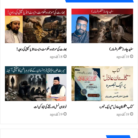
سفید چادر( مختصر افسانہ)
بھارت کی موجودہ حکومت،ایسٹ انڈیا کمپنی کی راہ پر!
18 گھنٹے ago
18 گھنٹے ago
کتاب "گلستانِ عادل” پر ایک تبصرہ
نوجوان نسل اور نشے کی تباہ کن لت
18 گھنٹے ago
19 گھنٹے ago