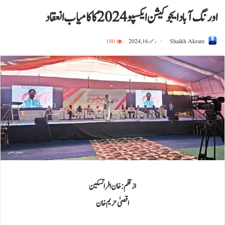
اورنگ آباد ایجوکیشن ایکسپو 2024 کا کامیاب انعقاد
Shaikh Akram
دسمبر 16, 2024
180
از قلم: خان افرا تسکین
اقصیٰ حریم خان