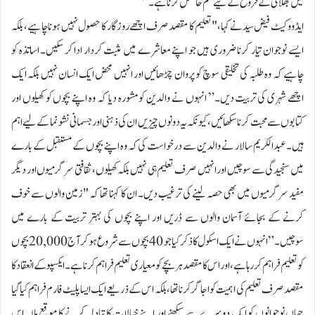
میں بھلائی کے فروغ کے لیے علم حاصل کرنا ہے۔”
ایڈووکیٹ فیض سیدنے کہا، "تعلیم کا مقصد صرف اچھے روزگار کا حصول نہیں ہونا چاہیے، بلکہ
ایسے نوجوان تیار کرنا ضروری ہیں جو اپنے معاشرے میں مثبت کردار ادا کر سکیں۔ اساتذہ کو
چاہیے کہ وہ طلبہ کی تخلیقی سوچ کو پروان چڑھائیں اور انہیں محض ایک انسان نہیں بلکہ ایک
اچھے شہری کی تربیت دیں۔” انہوں نے والدین کو مشورہ دیا کہ وہ اپنے بچوں کو کھیلوں اور
کتابوں سے محبت کرنا سکھائیں، کیونکہ یہ دونوں چیزیں ان کی ذہنی اور جسمانی نشونما کے لیے اہم
ہیں۔ عبدالکریم سالار نے والدین سے درخواست کی کہ وہ اپنے بچوں کے مستقبل کے بارے
میں سنجیدگی سے سوچیں اور انہیں صرف تعلیم ہی نہیں بلکہ کھیلوں، ثقافتی سرگرمیوں اور دیگر
مفید سرگرمیوں میں بھی حصہ لینے کی ترغیب دیں۔ ان کا کہنا تھا کہ "زمین والوں سے خوف
کرنے کے بجائے آسمان والوں سے ڈریں اور اپنے بچوں کی بہتر تربیت کے بارے میں
سوچیں۔” انہوں نے ایک اسکول کا ذکر کیا جو 40 بچوں سے شروع ہو کر آج 20,000 بچوں
کو تعلیم فراہم کر رہا ہے، اور اس کا مقصد ہر بچے کو معیاری تعلیم فراہم کرنا ہے۔ ایکسپو کے انعقاد کا
مقصد صرف تعلیم کی اہمیت کو اجاگر کرنا تھا، بلکہ اس کے ذریعے ایک ایسا پلیٹ فارم فراہم کیا گیا
جہاں نوجوانوں کو ایک دوسرے سے سیکھنے اور اپنے خیالات کا تبادلہ کرنے کا موقع ملا۔ اس