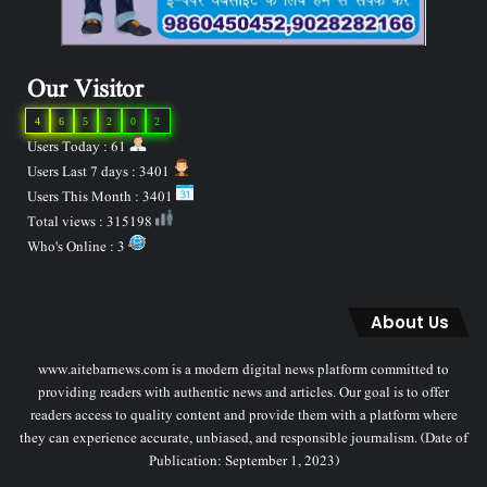
Our Visitor
4
6
5
2
0
2
Users Today : 61
Users Last 7 days : 3401
Users This Month : 3401
Total views : 315198
Who's Online : 3
About Us
www.aitebarnews.com is a modern digital news platform committed to
providing readers with authentic news and articles. Our goal is to offer
readers access to quality content and provide them with a platform where
they can experience accurate, unbiased, and responsible journalism. (Date of
Publication: September 1, 2023)