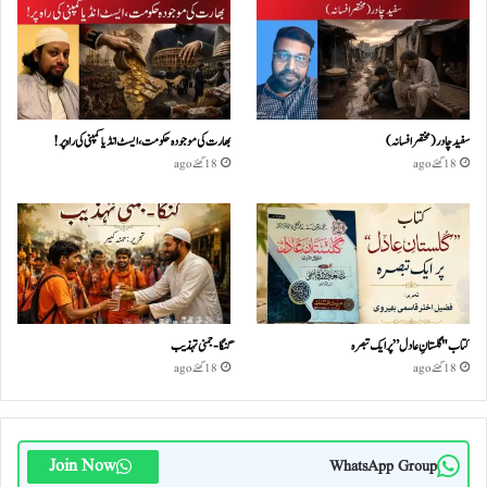
سفید چادر( مختصر افسانہ)
بھارت کی موجودہ حکومت،ایسٹ انڈیا کمپنی کی راہ پر!
18 گھنٹے ago
18 گھنٹے ago
کتاب "گلستانِ عادل” پر ایک تبصرہ
گنگا-جمنی تہذیب
18 گھنٹے ago
18 گھنٹے ago
Join Now
WhatsApp Group