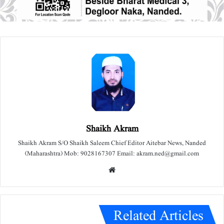
Shaikh Akram
Shaikh Akram S/O Shaikh Saleem Chief Editor Aitebar News, Nanded
(Maharashtra) Mob: 9028167307 Email: akram.ned@gmail.com
We
bsit
e
Related Articles