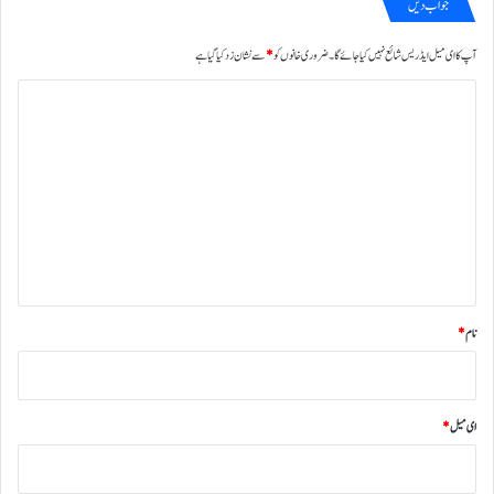
جواب دیں
آپ کا ای میل ایڈریس شائع نہیں کیا جائے گا۔
ضروری خانوں کو
*
سے نشان زد کیا گیا ہے
ت
ب
ص
ر
ہ
*
نام
*
ای میل
*