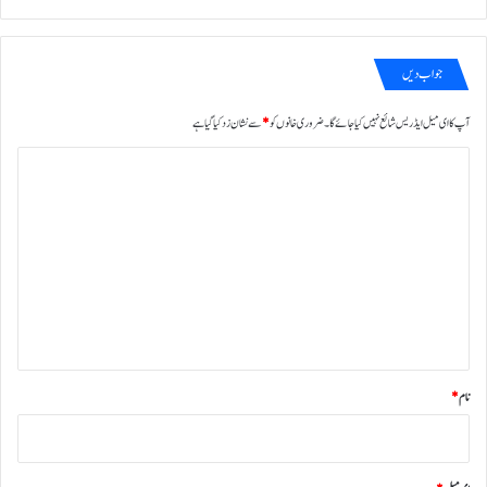
جواب دیں
آپ کا ای میل ایڈریس شائع نہیں کیا جائے گا۔
ضروری خانوں کو
*
سے نشان زد کیا گیا ہے
ت
ب
ص
ر
ہ
*
نام
*