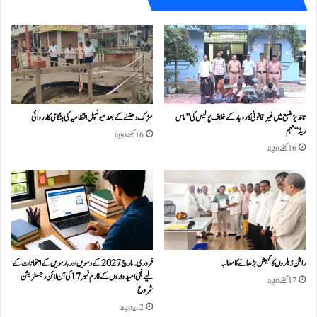
ناندیڑ ضلع میں غیر قانونی کاروبار کے خلاف پولیس کی ’’ماس
سڑک دھنسنے کے بعد میونسپل انتظامیہ کی ہنگامی کارروائی
ریڈ‘‘ مہم
16 گھنٹے ago
16 گھنٹے ago
راشن ڈیلروں کا کمیشن بڑھانے کا مطالبہ
فروری۔مارچ 2027 کے دسویں اور بارہویں کے امتحانات کے
لیے نجی امیدواروں کے فارم نمبر 17 کی آن لائن رجسٹریشن
17 گھنٹے ago
شروع
2 دن ago