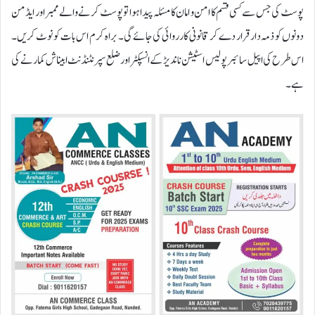
پوسٹ کی جس سے کسی قسم کا امن و امان کا مسئلہ پیدا ہوا تو پوسٹ کرنے والے ممبر اور ایڈمن
دونوں کو ذمہ دار قرار دے کر قانونی کارروائی کی جائے گی۔ براہ کرم اس بات کو نوٹ کریں۔
اس طرح کی اپیل سائبر پولیس اسٹیشن ناندیڑ کے انسپکٹر اور ضلع سپرنٹنڈنٹ ابیناش کمار نے کی
ہے۔