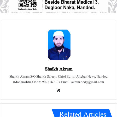
Shaikh Akram
Shaikh Akram S/O Shaikh Saleem Chief Editor Aitebar News, Nanded
(Maharashtra) Mob: 9028167307 Email: akram.ned@gmail.com
We
bsit
e
Related Articles