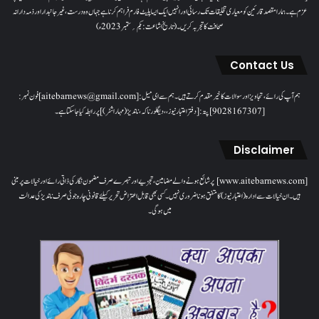
عزم ہے۔ ہمارا مقصدقارئین کو معیاری تخلیقات تک رسائی اور انہیں ایک ایسا پلیٹ فارم فراہم کرنا ہے جہاں وہ درست، غیر جانبدار اور ذمہ دارانہ
صحافت کا تجربہ کریں۔( تاریخ اشاعت : یکم؍ ستمبر 2023ء)
Contact Us
ہم آپ کی رائے، تجاویز اور سوالات کا خیرمقدم کرتے ہیں۔ ہم سےای میل: [aitebarnews@gmail.com]فون نمبر:
[9028167307]پتہ: [دفتر اعتبار نیوز، ، دیگلور ناکہ، ناندیڑ(مہاراشٹر) ] پر رابطہ کیا جاسکتا ہے۔
Disclaimer
[www.aitebarnews.com] پر شائع ہونے والے مضامین، تجزیے اور تبصرے صرف مضمون نگار کی ذاتی رائے اور خیالات پر مبنی
ہیں۔ ان خیالات سے ادارہ (اعتبار نیوز) کا متفق ہونا ضروری نہیں۔ کسی بھی قابل اعتراض تحریر کیلئے قانونی چارہ جوئی صرف ناندیڑ کی عدالت
میں ہوگی۔