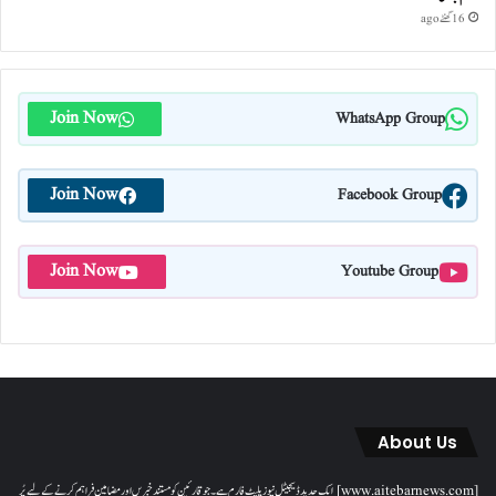
16 گھنٹے ago
Join Now
WhatsApp Group
Join Now
Facebook Group
Join Now
Youtube Group
About Us
[www.aitebarnews.com] ایک جدید ڈیجیٹل نیوز پلیٹ فارم ہے۔ جو قارئین کو مستند خبریں اور مضامین فراہم کرنے کے لیے پُر