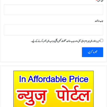
ای میل
*
ویب‌ سائٹ
اس براؤزر میں میرا نام، ای میل، اور ویب سائٹ محفوظ رکھیں اگلی بار جب میں تبصرہ کرنے کےلیے۔