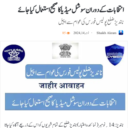
انتخابات کے دوران سوشل میڈیا کا صحیح استعمال کیا جائے
ناندیڑ ضلع پولیس فورس کی عوام سے اپیل
Shaikh Akram
نومبر 14, 2024
85
ناندیڑ:14؍نومبر( نمائندہ اعتبار) ناندیڑ ضلع کے تمام شہریوں کو اس کے ذریعے آگاہ کیا جاتا