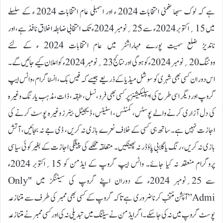
ہے کہ لوک سبھا ضمنی انتخابات 2024 ء اور اسمبلی عام انتخابات 2024 ء کے سلسلے
میں 15؍اکتوبر 2024ء سے 25؍نومبر 2024ء تک انتخابی ضابطہ اخلاق نافذ ہے، اور
ناندیڑ ضلع سمیت پورے مہاراشٹر میں عام انتخابات 2024 ء کے لئے
ووٹنگ 20؍نومبر 2024ء کو ہوگی اور نتائج 23؍نومبر 2024ء کو اعلان کیے جائیں گے۔
اس دوران کسی بھی شہری کو سوشل میڈیا کے ذریعے جیسے کہ فیس بک، انسٹاگرام، واٹس ایپ
گروپ اور دیگر اسی طرح کی ایپلیکیشنز پر کسی بھی فرد، نسل، طبقہ، ذات، مذہب یا رنگ وغیرہ
کی دل آزاری کرنے والے پوسٹس، کمنٹس، اسٹیٹس، ڈیجیٹل بینرز وغیرہ پوسٹ کرنے کی
اجازت نہیں ہے۔ ساتھ ہی کسی کے خلاف نعرے بازی نہ کریں، ڈی جے نہ بجائیں، آتش
بازی نہ کریں، رنگ یا گلابی پاؤڈر نہ پھینکیں۔ متعلقہ محکمے کی پیشگی اجازت کے بغیر کوئی سیاسی
پروگرام منعقد نہ کیا جائے۔ واٹس ایپ گروپ کے ایڈمن کو 15؍اکتوبر 2024ء
سے 25؍نومبر 2024ء کے دوران اپنے گروپ کی سیٹنگز میں "Only
Admi”آپشن منتخب کرنا ضروری ہے تاکہ گروپ کے کسی بھی ممبر کی طرف سے متنازعہ
پوسٹ گروپ میں نہ کی جا سکے۔ اگر ایڈمن نے سیٹنگ میں تبدیلی نہ کی اور کسی ممبر نے متنازعہ