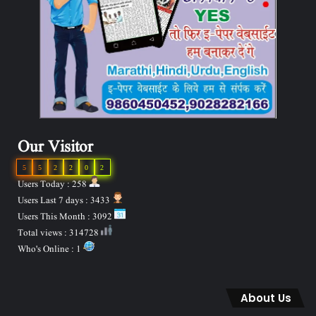
Our Visitor
5
5
2
2
0
2
Users Today : 258
Users Last 7 days : 3433
Users This Month : 3092
Total views : 314728
Who's Online : 1
About Us