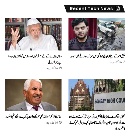
Recent Tech News
عتیق احمد کے بیٹے ابان کی جھانسی میں سڑک حادثے میں موت
سیاسی فائدے کے لیے مسلمانوں اور مدارس کو نشانہ بنایا جا رہا
ہے: ارشد مدنی
16 گھنٹے ago
16 گھنٹے ago
بمبئی ہائی کورٹ نے ہڑتالی ڈاکٹروں کی سرزنش کرتے ہوئے ان
حماس کا ڈاکٹر عبداللہ الخباص کی وفات پر گہرے رنج وغم کااظہار
سے فوری طور پر کام پر واپس آنے کا مطالبہ کیا۔ہڑتال ختم کرنے
16 گھنٹے ago
کا حکم جاری