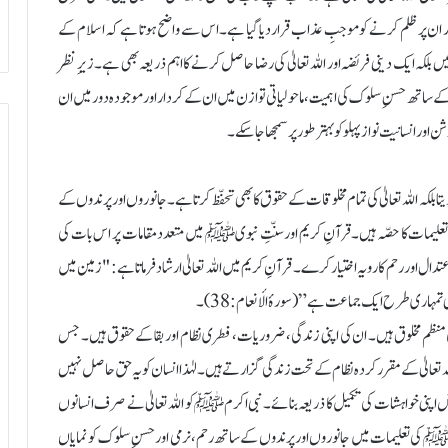
ان پر ظلم کرنے کو موجبِ عذاب قرار دیا گیا ہے۔ اس سے واضح ہوتا ہے کہ اسلام کے
لکہ ایک دینی فریضہ اور اللہ تعالیٰ کی رضا حاصل کرنے کا اہم ذریعہ بھی ہے۔ زیرِ نظر
ے ساتھ حسنِ سلوک کی اہمیت، ماحولیاتی توازن میں ان کے کردار اور موجودہ دور میں ان
اور انسانیت نواز پہلو کو بہتر طور پر سمجھا جا سکے۔
بلکہ اللہ تعالیٰ کی تمام مخلوقات کے حقوق کا بھی تحفّظ کرتا ہے۔ جانوروں اور پرندوں کے
تعلیمات کا حصّہ ہیں۔ قرآنِ کریم اور سنّتِ نبویﷺ میں متعدد مقامات پر اس بات کی
تدال اور رحم کا رویہ اختیار کرے۔ قرآنِ کریم میں اللہ تعالیٰ ارشاد فرماتا ہے: "زمین میں
بھی تمہاری طرح ایک جماعت ہے” (سورۂ الأنعام: 38)۔
کی منظم مخلوق ہیں۔ ان کی اپنی زندگی، ضروریات، فطری نظام اور بقا کے حقوق ہیں۔ جس
ہ تعالیٰ کے مقرر کردہ نظام کے تحت زندگی گزارتے ہیں۔ لہٰذا انسان کو یہ حق حاصل نہیں
حض اپنی خواہشات کی تکمیل کا ذریعہ بنائے۔ نبی اکرمﷺ کو اللہ تعالیٰ نے صرف انسانوں
پﷺ کی تعلیمات میں جانوروں اور پرندوں کے ساتھ رحم، نرمی اور حسنِ سلوک کو نمایاں