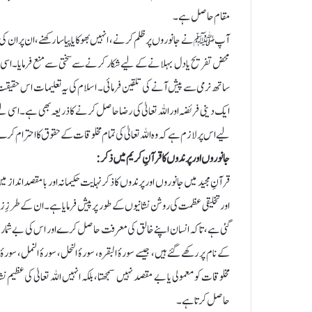
مقام حاصل ہے۔
آپﷺ نے جانوروں پر ظلم کرنے، انہیں بھوکا یا پیاسا رکھنے، ان پر ان کی ط
محض تفریح یا دل بہلانے کے لیے شکار کرنے سے سختی سے منع فرمایا۔ ا
ساتھ نرمی سے پیش آنے کی تلقین فرمائی۔ اسلام کی یہ تعلیمات اس حقیقت ک
ایک دینی فریضہ اور اللہ تعالیٰ کی رضا حاصل کرنے کا ذریعہ بھی ہے۔ اسی لیے ا
لیے اس پر لازم ہے کہ وہ اللہ تعالیٰ کی تمام مخلوقات کے حقوق کا احترام 
جانوروں اور پرندوں کا قرآنِ کریم میں ذکر:
قرآنِ مجید میں جانوروں اور پرندوں کا ذکر نہایت حکیمانہ اور بامقصد انداز
اور تخلیقی عظمت کی روشن نشانیوں کے طور پر پیش فرمایا ہے۔ ان کے طرزِ زن
گئی ہے، تاکہ انسان اپنے خالق کی معرفت حاصل کرے اور اس کی بے شمار ن
کے نام پر رکھے گئے ہیں، جیسے سورۂ البقرہ، سورۂ النحل، سورۂ النمل، سور
مخلوقات کو معمولی یا بے مقصد نہیں سمجھتا، بلکہ انہیں اللہ تعالیٰ کی عظیم
حاصل کرتا ہے۔