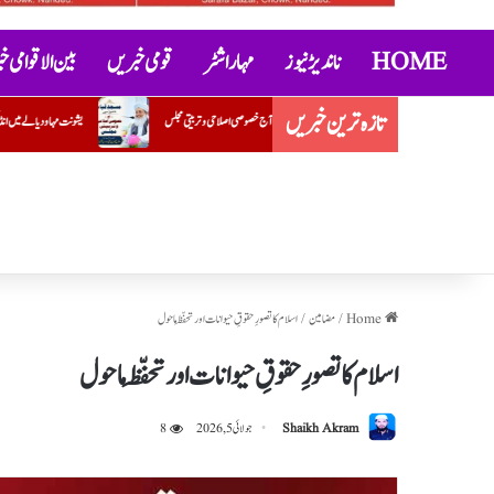
HOME
ناندیڑ نیوز
مہاراشٹر
قومی خبریں
بین الاقوامی 
تازہ ترین خبریں
مسجدِ قباء ناندیڑ میں آج خصوصی اصلاحی و تربیتی مجلس
یشونت مہا ودیالے میں انڈکشن پروگرام کا انعقاد
Home
/
مضامین
/
اسلام کا تصورِ حقوقِ حیوانات اور تحفّظِ ماحول
اسلام کا تصورِ حقوقِ حیوانات اور تحفّظِ ماحول
Shaikh Akram
جولائی 5, 2026
8