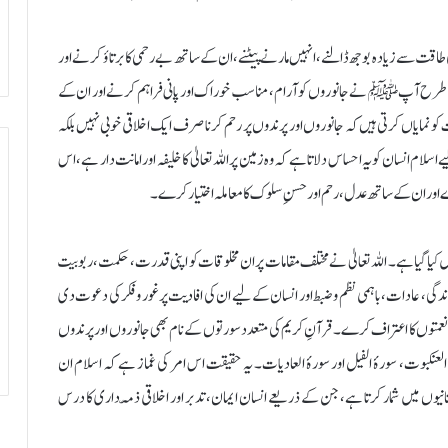
اقت سے زیادہ بوجھ ڈالنے، انہیں مارنے پیٹنے، ان کے ساتھ بے رحمی کا برتاؤ کرنے اور
سی طرح آپﷺ نے جانوروں کو آرام، مناسب خوراک اور پانی فراہم کرنے اور ان کے
و نمایاں کرتی ہیں کہ جانوروں اور پرندوں پر رحم کرنا صرف ایک اخلاقی خوبی نہیں بلکہ
سلام انسان کو یہ احساس دلاتا ہے کہ وہ زمین پر اللہ تعالیٰ کا خلیفہ اور امانت دار ہے، اس
کرے اور ان کے ساتھ عدل، رحم اور حسنِ سلوک کا معاملہ اختیار کرے۔
 میں کیا گیا ہے۔ اللہ تعالیٰ نے مختلف مقامات پر ان مخلوقات کو اپنی قدرت، حکمت، ربوبیت
دگی، عادات، باہمی نظم و ضبط اور انسان کے لیے ان کی افادیت پر غور و فکر کی دعوت دی
عمتوں کا اعتراف کرے۔ قرآنِ کریم کی متعدد سورتوں کے نام بھی جانوروں اور پرندوں
ۂ العنکبوت، سورۂ الفیل اور سورۂ العادیات۔ یہ حقیقت اس امر کی غماز ہے کہ اسلام ان
 نشانیوں میں شمار کرتا ہے، جن کے ذریعے انسان ایمان، تدبر اور اخلاقی ذمّہ داری کا درس