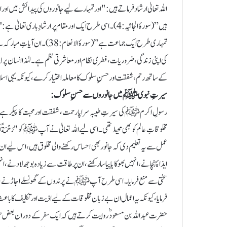
اللہ تعالیٰ ارشاد فرماتے ہیں: "اور تمہارے لیے جانوروں کی پیدائش میں اور
ہیں” (سورۂ الجاثیہ: 4)۔ اسی طرح ایک اور مقام پر ارشادِ باری 
تمہاری طرح ایک جماعت ہے” (سورہ
کی اپنی زندگی، ضروریات، فطری نظام اور معاشرتی نظم ہے۔ لہٰذا انسان پر
کے ساتھ رحم، شفقت اور حسنِ سلوک کا معاملہ اختیار کرے، کیونکہ یہی اسلامی
سیرتِ نبویﷺ میں جانوروں سے حسنِ سلوک:
رسولِ اکرمﷺ کی سیرتِ طیبہ سراپا رحمت، شفقت اور محبت کا پیکر ہے
مخلوقاتِ عالم کو بھی محیط تھی۔ اسی لیے اللہ تعالیٰ نے آپﷺ کو "رَحْمَةً
عمل سے یہ تعلیم دی کہ جانور بھی احساس رکھنے والی مخلوق ہیں، اس لیے ا
ایذا پہنچانے، انہیں بھوکا یا پیاسا رکھنے، ان پر طاقت سے زیادہ بوجھ لادنے، 
سختی سے منع فرمایا۔ اسی طرح آپﷺ نے پرندوں کے گھونسلے اجاڑنے، ان ک
فرمایا، کیونکہ یہ اعمال ان بے زبان مخلوقات کے لیے اذیت اور تکلیف کا باعث
حضرت عبداللہ بن مسعودؓ روایت کرتے ہیں کہ ایک سفر کے دوران بعض صحاب