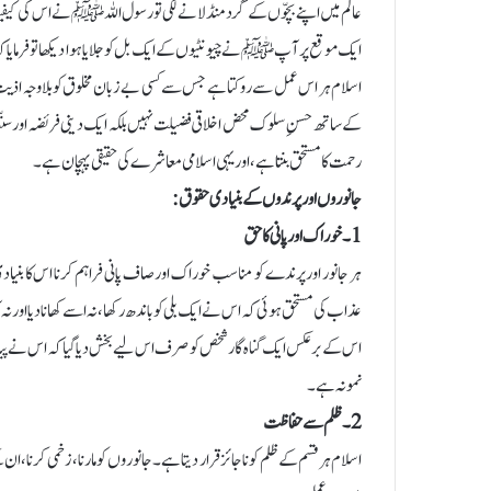
عالم میں اپنے بچّوں کے گرد منڈلانے لگی تو رسول اللہﷺ نے اس کی کیفیت 
ایک موقع پر آپﷺ نے چیونٹیوں کے ایک بل کو جلایا ہوا دیکھا تو فرمایا 
اسلام ہر اس عمل سے روکتا ہے جس سے کسی بے زبان مخلوق کو بلاوجہ اذیت 
کے ساتھ حسنِ سلوک محض اخلاقی فضیلت نہیں بلکہ ایک دینی فریضہ اور سنّتِ
رحمت کا مستحق بنتا ہے، اور یہی اسلامی معاشرے کی حقیقی پہچان ہے۔
جانوروں اور پرندوں کے بنیادی حقوق:
1۔ خوراک اور پانی کا حق
ہر جانور اور پرندے کو مناسب خوراک اور صاف پانی فراہم کرنا اس کا
عذاب کی مستحق ہوئی کہ اس نے ایک بلی کو باندھ رکھا، نہ اسے کھانا دیا اور نہ ا
اس کے برعکس ایک گناہ گار شخص کو صرف اس لیے بخش دیا گیا کہ اس نے پیاس س
نمونہ ہے۔
2۔ ظلم سے حفاظت
اسلام ہر قسم کے ظلم کو ناجائز قرار دیتا ہے۔ جانوروں کو مارنا، زخمی کرنا، ان کے