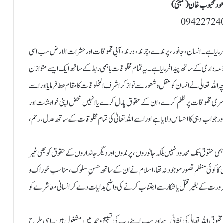
ود محبوب خان (ممبئی)
09422724
 فرمایا ہے۔ انسان، جانور، پرندے، چرند، درند، آبی مخلوقات اور حشرات الارض سب اسی
ّہ داری کے ساتھ پیدا فرمایا ہے۔ یہ تمام مخلوقات باہمی ربط کے ساتھ ایک ایسے متوازن
اللہ تعالیٰ نے انسان کو عقل و شعور سے نواز کر اشرف المخلوقات کا مقام عطا فرمایا اور اسے
ہ دوسری مخلوقات پر ظلم کرے، ان کے حقوق پامال کرے یا انہیں محض اپنی خواہشات اور
اور جواب دہی کا احساس دلایا ہے اور اسے اللہ تعالیٰ کی تمام مخلوقات کے ساتھ عدل، رحم،
می حقوق تک محدود نہیں بلکہ جانوروں، پرندوں اور دیگر جانداروں کے حقوق کو بھی غیر
ق کا کوئی منظم تصور موجود نہ تھا، اسلام نے ان کے ساتھ حسنِ سلوک، مناسب خوراک و
اور ضرورت کے بغیر قتل یا شکار سے اجتناب کرنے کی واضح ہدایات دے کر انسانی معاشرے کو
 مخلوق اللہ تعالیٰ کی نشانی ہے اور سب اپنے رب کی تسبیح و حمد میں مشغول ہیں۔ اسی طرح