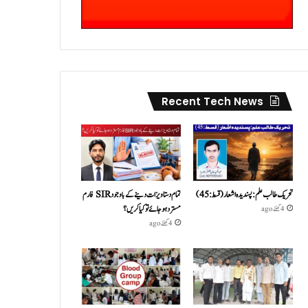
Recent Tech News
تحریک طالب علم: پسندیدہ اشعار (قسط:45)
تمام دستاویزات دینے کے باوجود SIR فارم
مسترد ہو جائے تو کیا کریں؟
4 گھنٹے ago
4 گھنٹے ago