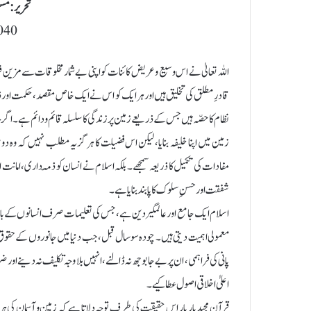
تحریر:مسع
040
اللہ تعالیٰ نے اس وسیع و عریض کائنات کو اپنی بے شمار مخلوقات سے مزین
قادرِ مطلق کی تخلیق ہیں اور ہر ایک کو اس نے ایک خاص مقصد، حکمت اور ذم
نظام کا حصّہ ہیں جس کے ذریعے زمین پر زندگی کا سلسلہ قائم و دائم ہے۔ اگرچہ 
زمین میں اپنا خلیفہ بنایا، لیکن اس فضیلت کا ہرگز یہ مطلب نہیں کہ و
مفادات کی تکمیل کا ذریعہ سمجھے۔ بلکہ اسلام نے انسان کو ذمّہ داری، امانت 
شفقت اور حسنِ سلوک کا پابند بنایا ہے۔
اسلام ایک جامع اور عالمگیر دین ہے، جس کی تعلیمات صرف انسانوں کے باہ
معمولی اہمیت دیتی ہیں۔ چودہ سو سال قبل، جب دنیا میں جانوروں کے حقو
پانی کی فراہمی، ان پر بے جا بوجھ نہ ڈالنے، انہیں بلا وجہ تکلیف نہ دینے 
اعلیٰ اخلاقی اصول عطا کیے۔
قرآنِ مجید بار بار اس حقیقت کی طرف توجہ دلاتا ہے کہ زمین و آسمان کی ہر