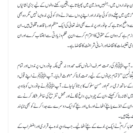
 ان جانداروں میں، جنہیں وہ زمین میں پھیلاتا ہے، یقین رکھنے والوں کے لیے بڑی نشانیاں
تعالیٰ ہے: "زمین میں چلنے والا کوئی جاندار اور اپنے پروں سے اڑنے والا کوئی پرندہ ایسا نہیں مگر وہ بھی
ٔ الانعام: 38)۔ ان آیاتِ مبارکہ سے واضح ہوتا ہے کہ جانور اور پرندے بھی اللہ تعالیٰ کی ایک منظم اور باقاعدہ مخلوق ہیں۔ ان
 لازم ہے کہ وہ ان کے حقوق کا احترام کرے، ان پر ظلم و زیادتی سے اجتناب کرے اور ان
 تعلیمات کا تقاضا اور انسانی شرافت کا تقاضا ہے۔
۔ آپﷺ کی رحمت صرف انسانوں تک محدود نہ تھی بلکہ جانوروں، پرندوں اور تمام
 لِّلْعَالَمِينَ” (تمام جہانوں کے لیے رحمت) بنا کر مبعوث فرمایا۔ آپﷺ نے اپنے قول و
ن کے ساتھ نرمی، رحم اور حسنِ سلوک کا برتاؤ کیا جائے۔ آپﷺ نے جانوروں کو بلاوجہ
انہیں نشانہ بنا کر کھیلنے، ان کے چہروں پر داغ لگانے اور محض تفریح کی خاطر شکار کرنے سے
ے انڈے یا بچّے اٹھانے اور ماں اور بچّے کو ایک دوسرے سے جدا کرنے کو بھی ناپسند
 بنتے ہیں۔
ۂ کرامؓ نے ایک پرندے کے بچّے اٹھا لیے۔ جب مادہ پرندہ بے قراری اور اضطراب کے