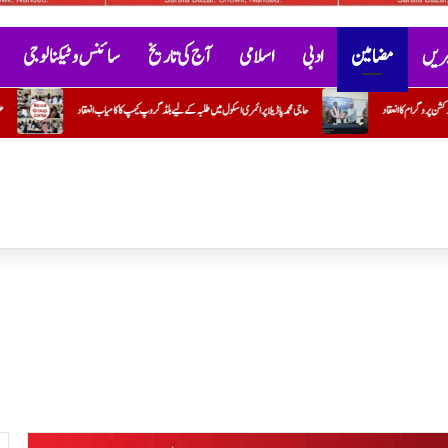
خبریں
مضامین
ادبی
اسلامی
آج کی تاریخ
سائنس و ٹیکنالوجی
حاجی محمد پاڈیلا پرائمری اسکول میں طلبہ کے لیے بلڈ گروپ کیمپ کا کامیاب انعقاد
عقیقہ مسنونہ و سفرِ عمرہ کی سعادت پر روح پرو