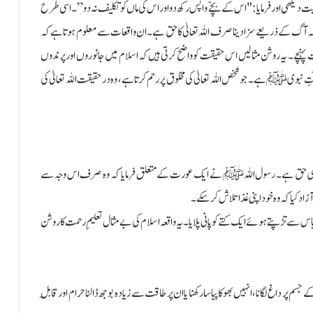
دیکھی اور فرمایا: "اس کے بچّے واپس رکھ دو اور اس کی ماں کو تکلیف نہ دو”۔ اسی طرح
کہ آگ کے ذریعے سزا دینا صرف اللہ تعالیٰ کا حق ہے۔ ان واقعات سے معلوم ہوتا ہے کہ
پہنچے۔ یہ روشن مثالیں اس حقیقت کو واضح کرتی ہیں کہ اسلام میں جانوروں اور پرندوں
 نبویﷺ ہے۔ جو شخص اللہ تعالیٰ کی مخلوق پر رحم کرتا ہے، وہ درحقیقت اللہ تعالیٰ کی
 بنیادی حق ہے۔ رسول اللہﷺ نے ایک عورت کے متعلق فرمایا کہ وہ صرف اس وجہ سے
ٓزاد کیا کہ وہ خود اپنی غذا تلاش کر سکے۔
ے تڑپتے ہوئے ایک کتے کو پانی پلایا۔ یہ واقعہ اسلام کی بے مثال تعلیمِ رحمت کا روشن
 جسم پر داغ لگانا، انہیں بھوکا پیاسا رکھنا یا ان پر طاقت سے زیادہ بوجھ ڈالنا حرام اور قابلِ