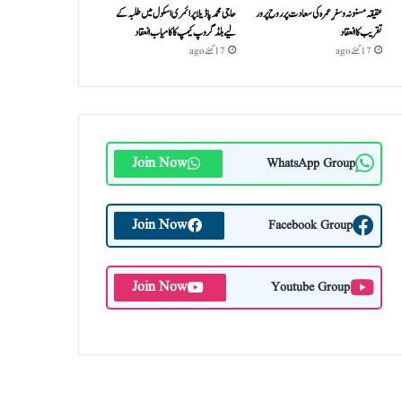
عقیقہ مسنونہ و سفرِ عمرہ کی سعادت پر روح پرور
حاجی محمد پاڈیلا پرائمری اسکول میں طلبہ کے
تقریب کا انعقاد
لیے بلڈ گروپ کیمپ کا کامیاب انعقاد
17 گھنٹے ago
17 گھنٹے ago
Join Now
WhatsApp Group
Join Now
Facebook Group
Join Now
Youtube Group