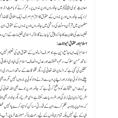
احادیثِ نبویﷺ میں جانوروں اور پرندوں پر رحم کرنے کو باعثِ اجر اور 
نزدیک جانوروں اور پرندوں کے حقوق کا احترام صرف ایک اخلاقی تقاضا نہیں ب
مضمون میں قرآن و سنّت کی روشنی میں جانوروں اور پرندوں کے حقوق، ان ک
تعلیمات کی افادیت کا جائزہ پیش کیا جائے گا، تاکہ اسلامی تعلیمات کے اس روشن 
اسلام اور حقوقِ حیوانات:
اسلام ایک ایسا جامع دین ہے جو صرف انسانوں کے حقوق ہی کی تعلیم نہیں دیتا 
ساتھ حسنِ سلوک، رحم و شفقت اور عدل و انصاف اسلام کی بنیادی اخلاقی 
تلقین کی گئی ہے کہ انسان اللہ تعالیٰ کی دیگر مخلوقات کے ساتھ ذمّہ داری، اع
چلنے والا کوئی جاندار اور اپنے پروں سے اڑنے والا کوئی پرندہ ایسا نہیں مگر وہ 
یہ آیت اس حقیقت کو واضح کرتی ہے کہ جانور اور پرندے بھی اللہ تعالیٰ 
طرح انسان اپنی زندگی اور ضروریات رکھتا ہے، اسی طرح دیگر جاندار بھی الل
کہ وہ ان پر بلاوجہ ظلم کرے، ان کے قدرتی مساکن کو تباہ کرے یا انہیں م
ہی کے لیے نہیں بلکہ تمام جہانوں کے لیے رحمت بنا کر مبعوث فرمایا۔ آ