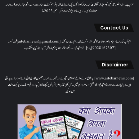
عزم ہے۔ ہمارا مقصدقارئین کو معیاری تخلیقات تک رسائی اور انہیں ایک ایسا پلیٹ فارم فراہم کرنا ہے جہاں وہ درست، غیر جانبدار اور ذمہ دارانہ
صحافت کا تجربہ کریں۔( تاریخ اشاعت : یکم؍ ستمبر 2023ء)
Contact Us
ہم آپ کی رائے، تجاویز اور سوالات کا خیرمقدم کرتے ہیں۔ ہم سےای میل: [aitebarnews@gmail.com]فون نمبر:
[9028167307]پتہ: [دفتر اعتبار نیوز، ، دیگلور ناکہ، ناندیڑ(مہاراشٹر) ] پر رابطہ کیا جاسکتا ہے۔
Disclaimer
[www.aitebarnews.com] پر شائع ہونے والے مضامین، تجزیے اور تبصرے صرف مضمون نگار کی ذاتی رائے اور خیالات پر مبنی
ہیں۔ ان خیالات سے ادارہ (اعتبار نیوز) کا متفق ہونا ضروری نہیں۔ کسی بھی قابل اعتراض تحریر کیلئے قانونی چارہ جوئی صرف ناندیڑ کی عدالت
میں ہوگی۔