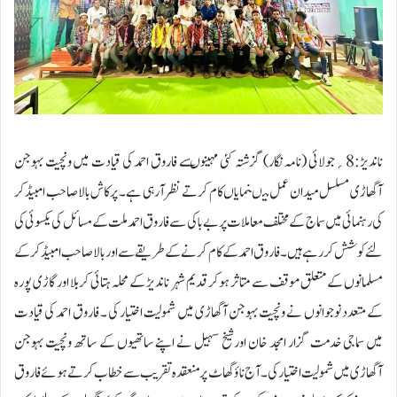
ناندیڑ:8؍جولائی (نامہ نگار) گزشتہ کئی مہینوںسے فاروق احمد کی قیادت میں ونچیت بہوجن
آگھاڑی مسلسل میدان عمل میںنمایاں کام کرتے نظر آرہی ہے۔ پرکاش بالاصاحب امبیڈکر
کی رہنمائی میں سماج کے مختلف معاملات پر بے باکی سے فاروق احمد ملت کے مسائل کی یکسوئی کی
لئے کوشش کر رہے ہیں۔ فاروق احمد کے کام کرنے کے طریقے سے اور بالاصاحب امبیڈکر کے
مسلمانوں کے متعلق موقف سے متاثر ہوکر قدیم شہر ناندیڑ کے محلہ ہتائی کربلا اور گاڑی پورہ
کے متعدد نوجوانوں نے ونچیت بہوجن آگھاڑی میں شمولیت اختیار کی ۔ فاروق احمد کی قیادت
میں سماجی خدمت گزار امجد خان اورشیخ سہیل نے اپنے ساتھیوں کے ساتھ ونچیت بہوجن
آگھاڑی میں شمولیت اختیا رکی ۔ آج ناؤگھاٹ پر منعقدہ تقریب سے خطاب کرتے ہوئے فاروق