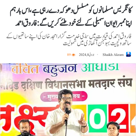
کانگریس مسلمانوں کو مسلسل دھوکہ دے رہی ہے ، اس بار ہم
اپنا ممبر ایوان اسمبلی کے لئے خود طئے کریں گے: فاروق احمد
فاروق احمد کی قیادت میں سماجی خدمت گزار امجد خان کی اپنے ساتھیوں کے
ساتھ ونچیت بہوجن آگھاڑی میں شمولیت
Shaikh Akram
جولائی 8, 2024
89