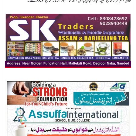
خان، سرفراز خان،سید اعجاز ، جاوید ہاشمی ، محمد قاسم و دیگر کارکنا ن موجود تھے ۔