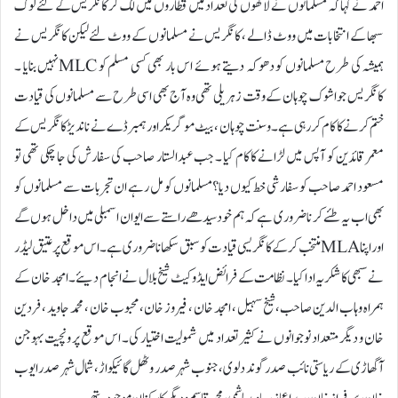
احمد نے کہا کہ مسلمانوں نے لاکھوں کی تعداد میں قطاروں میں لگ کر کانگریس کے لئے لوک
سبھا کے انتخابات میں ووٹ ڈالے ، کانگریس نے مسلمانوں کے ووٹ لئے لیکن کانگریس نے
ہمیشہ کی طرح مسلمانوں کو دھوکہ دیتے ہوئے اس بار بھی کسی مسلم کو MLCنہیں بنایا ۔
کانگریس جو اشوک چوہان کے وقت زہریلی تھی وہ آج بھی اسی طرح سے مسلمانوں کی قیادت
ختم کرنے کا کام کررہی ہے ۔ وسنت چوہان ، بیٹ موگریکر اورہمبرڈے نے ناندیڑ کانگریس کے
معمر قائدین کو آپس میں لڑانے کا کام کیا ۔ جب عبدالستار صاحب کی سفارش کی جا چکی تھی تو
مسعود احمد صاحب کو سفارشی خط کیوں دیا؟ مسلمانوں کو مل رہے ان تجربات سے مسلمانوں کو
بھی اب یہ طئے کر نا ضروری ہے کہ ہم خود سیدھے راستے سے ایوان اسمبلی میں داخل ہوں گے
اور اپنا MLAمنتخب کر کے کانگریسی قیادت کو سبق سکھانا ضروری ہے۔ اس موقع پر عتیق لیڈر
نے سبھی کا شکریہ ادا کیا ۔ نظامت کے فرائض ایڈوکیٹ شیخ بلال نے انجام دیئے ۔امجد خا ن کے
ہمراہ وہاب الدین صاحب،شیخ سہیل ، امجد خان ، فیروز خان، محبوب خان ، محمد جاوید ، فردین
خان و دیگر متعداد نوجوانوں نے کثیر تعداد میں شمولیت اختیار کی۔ اس موقع پر ونچیت بہوجن
آگھاڑی کے ریاستی نائب صدر گوند دلوی ،جنوب شہر صدر وٹھل گائیکواڑ، شمال شہر صدر ایوب