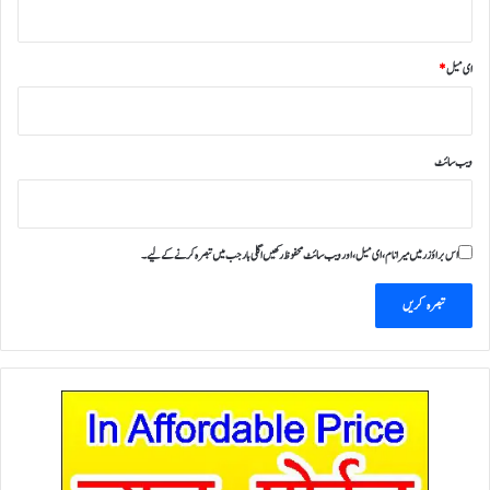
ای میل
*
ویب‌ سائٹ
اس براؤزر میں میرا نام، ای میل، اور ویب سائٹ محفوظ رکھیں اگلی بار جب میں تبصرہ کرنے کےلیے۔