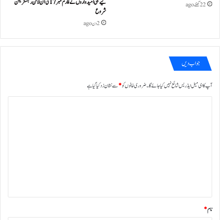
لیے نجی امیدواروں کے فارم نمبر 17 کی آن لائن رجسٹریشن
22 گھنٹے ago
شروع
2 دن ago
جواب دیں
آپ کا ای میل ایڈریس شائع نہیں کیا جائے گا۔
ضروری خانوں کو
*
سے نشان زد کیا گیا ہے
ت
ب
ص
ر
ہ
*
نام
*