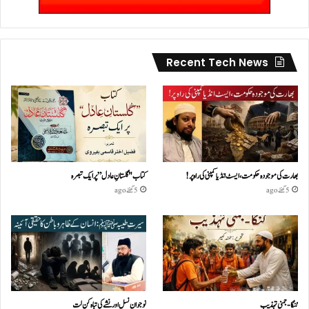
Recent Tech News
بھارت کی موجودہ حکومت،ایسٹ انڈیا کمپنی کی راہ پر!
کتاب "گلستانِ عادل” پر ایک تبصرہ
5 گھنٹے ago
5 گھنٹے ago
گنگا-جمنی تہذیب
نوجوان نسل اور نشے کی تباہ کن لت