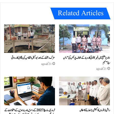
e
Related Articles
ناندیڑ ضلع میں غیر قانونی کاروبار کے خلاف پولیس کی ’’ماس
سڑک دھنسنے کے بعد میونسپل انتظامیہ کی ہنگامی کارروائی
ریڈ‘‘ مہم
21 گھنٹے ago
21 گھنٹے ago
راشن ڈیلروں کا کمیشن بڑھانے کا مطالبہ
فروری۔مارچ 2027 کے دسویں اور بارہویں کے امتحانات کے