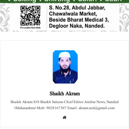
Shaikh Akram
Shaikh Akram S/O Shaikh Saleem Chief Editor Aitebar News, Nanded
(Maharashtra) Mob: 9028167307 Email: akram.ned@gmail.com
We
bsit