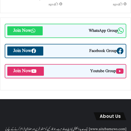
5 گھنٹے ago
5 گھنٹے ago
Join Now
WhatsApp Group
Join Now
Facebook Group
Join Now
Youtube Group
About Us
[www.aitebarnews.com] ایک جدید ڈیجیٹل نیوز پلیٹ فارم ہے۔ جو قارئین کو مستند خبریں اور مضامین فراہم کرنے کے لیے پُر