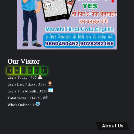
Our Visitor
2
0
4
2
0
2
Users Today : 405
Users Last 7 days : 3580
Users This Month : 3239
Total views : 314953
Who's Online : 1
About Us