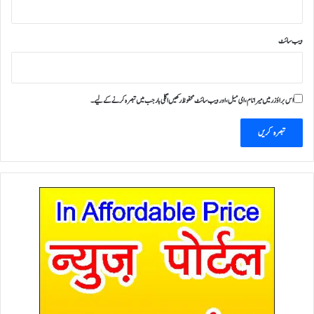
ویب‌ سائٹ
اس براؤزر میں میرا نام، ای میل، اور ویب سائٹ محفوظ رکھیں اگلی بار جب میں تبصرہ کرنے کےلیے۔