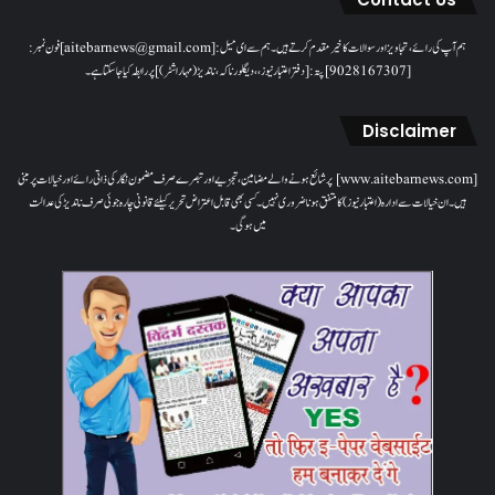
ہم آپ کی رائے، تجاویز اور سوالات کا خیرمقدم کرتے ہیں۔ ہم سےای میل: [aitebarnews@gmail.com]فون نمبر:
[9028167307]پتہ: [دفتر اعتبار نیوز، ، دیگلور ناکہ، ناندیڑ(مہاراشٹر) ] پر رابطہ کیا جاسکتا ہے۔
Disclaimer
[www.aitebarnews.com] پر شائع ہونے والے مضامین، تجزیے اور تبصرے صرف مضمون نگار کی ذاتی رائے اور خیالات پر مبنی
ہیں۔ ان خیالات سے ادارہ (اعتبار نیوز) کا متفق ہونا ضروری نہیں۔ کسی بھی قابل اعتراض تحریر کیلئے قانونی چارہ جوئی صرف ناندیڑ کی عدالت
میں ہوگی۔