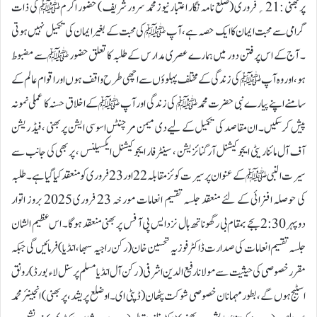
پربھنی :21؍فروری ( ضلع نامہ نگار اعتبار نیوز محمد سرور شریف ) حضور اکرم ﷺ کی ذات
گرامی سے محبت ایمان کا ایک حصہ ہے ، آپ ﷺ کی محبت کے بغیر ایمان کی تکمیل نہیں ہوتی
۔ آج کے اس پرفتن دور میں ہمارے عصری مدارس کے طلبہ کا تعلق حضور ﷺ سے مضبوط
ہو، اور وہ آپ ﷺ کی زندگی کے مختلف پہلوؤں سے اچھی طرح واقف ہوں اور اقوام عالم کے
سامنے اپنے پیارے نبی حضرت محمد ﷺ کی زندگی اور آپ ﷺ کے اخلاق حسنہ کا عملی نمونہ
پیش کر سکیں۔ ان مقاصد کی تکمیل کے لیے دی میمن مرچنٹس اسوسی ایشن پر بھنی ، فیڈ ریشن
آف آل ما ئناریٹی ایجوکیشنل آرگنائزیشن ، سینٹر فار ایجوکیشنل ایکسیلنس ، پر بھی کی جانب سے
سیرت النبی ﷺ کے عنوان پر سیرت کوئز مقابلہ 22 اور 23 فروری کو منعقد کیا گیا ہے۔ طلبہ
کی حوصلہ افزائی کے لئے منعقد جلسہ تقسیم انعامات مورخہ 23 فروری 2025 بروز اتوار
دوپہر 2:30 بجے بمقام بی رگھو ناتھ ہال نزد ایس پی آ فس پربھنی منعقد ہوگا ۔ اس عظیم الشان
جلسہ تقسیم انعامات کی صدارت ڈاکٹر فوزیہ تحسین خان (رکن راجیہ سبھا ، انڈیا) فرمائیں گی جبکہ
مقرر خصوصی کی حیثیت سےمولا نا رفیع الدین اشرفی ( رکن آل انڈیا مسلم پرسنل لاء بورڈ ) رونق
اسٹیج ہوں گے، بطور مہمانان خصوصی شوکت پٹھان ( ڈپٹی ای ۔ او ضلع پریشد، پر بھنی ) انجینئر محمد