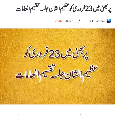
پربھنی میں 23 فروری کو عظیم الشان جلسہ تقسیم انعامات
Shaikh Akram
فروری 21, 2025
177