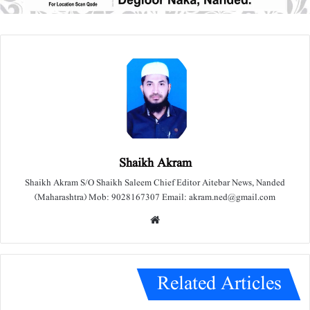
Shaikh Akram
Shaikh Akram S/O Shaikh Saleem Chief Editor Aitebar News, Nanded
(Maharashtra) Mob: 9028167307 Email: akram.ned@gmail.com
We
bsit
e
Related Articles