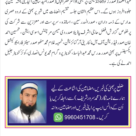
عبد الصمد ( صدر ز کوۃ فاؤنڈیشن، پر بھنی) ڈاکٹر ظفر اقبال( صدر امید شاہین اکیڈیمی ) شہ نشین پر
جلوہ افروز ہوں گے۔ اس عظیم الشان جلسہ تقسیم انعامات میں شہر پربھنی کے اردو عصری
مدارس کے ذمہ داران ، صدرالمدرسین ، اساتذہ ، سرپرست اور معززین سے شرکت کی
پرخلوص گزارش افضل حاجی اشرف پاڈیلا صدردی میمن مرچنٹس اسوسی ایشن ، تحسین احمد
خان صدر فیڈریشن آف آل مائناریٹی آرگنائزیشن ، خمیسہ غلام محمد مٹھو صدر سینٹر فار ایجوکیشنل
ایکسیلنس پربھنی صدر مدرس محمد عبدالباسط ، کنوینر پروگرام محمد یونس انصاری ، کوئز کنوینر جلیل
احمد نے کی ہے۔