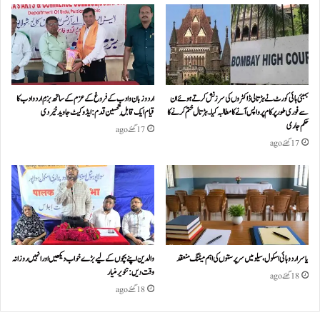
بمبئی ہائی کورٹ نے ہڑتالی ڈاکٹروں کی سرزنش کرتے ہوئے ان
اردو زبان و ادب کے فروغ کے عزم کے ساتھ بزمِ اردو ادب کا
سے فوری طور پر کام پر واپس آنے کا مطالبہ کیا۔ہڑتال ختم کرنے کا
قیام ایک قابلِ تحسین قدم : ایڈوکیٹ جاوید خیردی
حکم جاری
17 گھنٹے ago
17 گھنٹے ago
یاسر اردو ہائی اسکول، سیلو میں سرپرستوں کی اہم میٹنگ منعقد
والدین اپنے بچوں کے لیے بڑے خواب دیکھیں اور انہیں روزانہ
وقت دیں : تنویر منیار
18 گھنٹے ago
18 گھنٹے ago