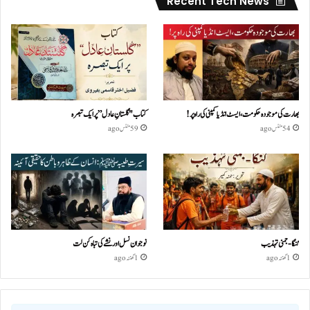
Recent Tech News
بھارت کی موجودہ حکومت،ایسٹ انڈیا کمپنی کی راہ پر!
کتاب "گلستانِ عادل” پر ایک تبصرہ
54 منٹس ago
59 منٹس ago
گنگا-جمنی تہذیب
نوجوان نسل اور نشے کی تباہ کن لت
1 گھنٹہ ago
1 گھنٹہ ago