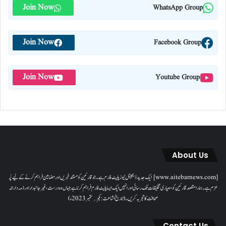
Join Now
WhatsApp Group
Join Now
Facebook Group
Join Now
Youtube Group
About Us
[www.aitebarnews.com] ایک جدید ڈیجیٹل نیوز پلیٹ فارم ہے۔ جو قارئین کو مستند خبریں اور مضامین فراہم کرنے کے لیے پُر
عزم ہے۔ ہمارا مقصدقارئین کو معیاری تخلیقات تک رسائی اور انہیں ایک ایسا پلیٹ فارم فراہم کرنا ہے جہاں وہ درست، غیر جانبدار اور ذمہ دارانہ
صحافت کا تجربہ کریں۔( تاریخ اشاعت : یکم؍ ستمبر 2023ء)
Contact Us