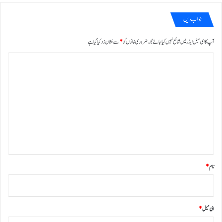
جواب دیں
آپ کا ای میل ایڈریس شائع نہیں کیا جائے گا۔
ضروری خانوں کو
*
سے نشان زد کیا گیا ہے
ت
ب
ص
ر
ہ
*
نام
*
ای میل
*