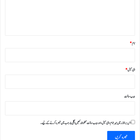
ر
ہ
*
نام
*
ای میل
*
ویب‌ سائٹ
اس براؤزر میں میرا نام، ای میل، اور ویب سائٹ محفوظ رکھیں اگلی بار جب میں تبصرہ کرنے کےلیے۔