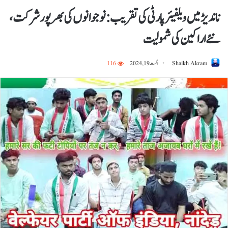
ناندیڑ میں ویلفیئر پارٹی کی تقریب: نوجوانوں کی بھرپور شرکت،
نئے اراکین کی شمولیت
Shaikh Akram
اگست 19, 2024
116