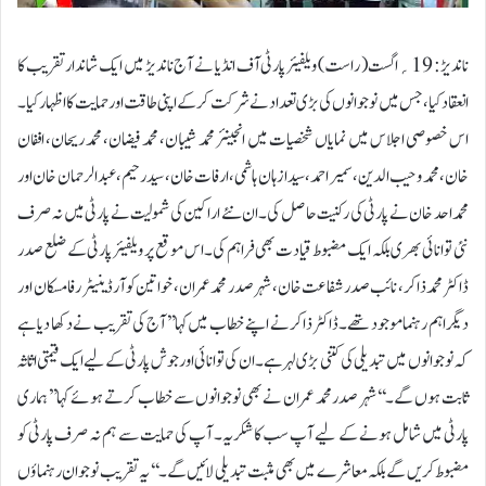
ناندیڑ: 19؍اگست ( راست) ویلفیئر پارٹی آف انڈیا نے آج ناندیڑ میں ایک شاندار تقریب کا
انعقاد کیا، جس میں نوجوانوں کی بڑی تعداد نے شرکت کر کے اپنی طاقت اور حمایت کا اظہار کیا۔
اس خصوصی اجلاس میں نمایاں شخصیات میں انجینئر محمد شیبان، محمد فیضان، محمد ریحان، اففان
خان، محمد وحیب الدین، سمیر احمد، سید ازہان ہاشمی، ارفات خان، سید رحیم، عبدالرحمان خان اور
محمد احد خان نے پارٹی کی رکنیت حاصل کی۔ ان نئے اراکین کی شمولیت نے پارٹی میں نہ صرف
نئی توانائی بھری بلکہ ایک مضبوط قیادت بھی فراہم کی۔اس موقع پر ویلفیئر پارٹی کے ضلع صدر
ڈاکٹر محمد ذاکر، نائب صدر شفاعت خان، شہر صدر محمد عمران، خواتین کوآرڈینیٹر رفا مسکان اور
دیگر اہم رہنما موجود تھے۔ ڈاکٹر ذاکر نے اپنے خطاب میں کہا’’آج کی تقریب نے دکھا دیا ہے
کہ نوجوانوں میں تبدیلی کی کتنی بڑی لہر ہے۔ ان کی توانائی اور جوش پارٹی کے لیے ایک قیمتی اثاثہ
ثابت ہوں گے۔‘‘شہر صدر محمد عمران نے بھی نوجوانوں سے خطاب کرتے ہوئے کہا’’ہماری
پارٹی میں شامل ہونے کے لیے آپ سب کا شکریہ۔ آپ کی حمایت سے ہم نہ صرف پارٹی کو
مضبوط کریں گے بلکہ معاشرے میں بھی مثبت تبدیلی لائیں گے۔‘‘یہ تقریب نوجوان رہنماؤں