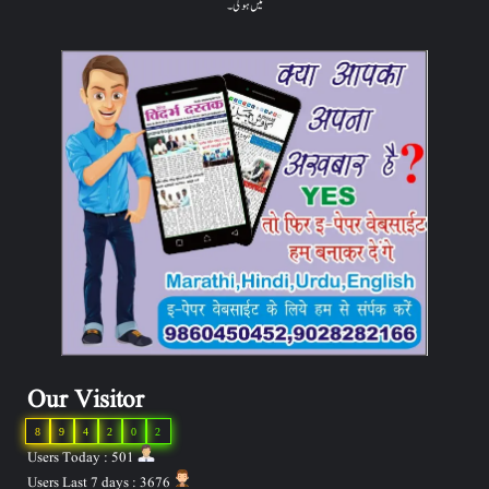
میں ہوگی۔
Our Visitor
8
9
4
2
0
2
Users Today : 501
Users Last 7 days : 3676