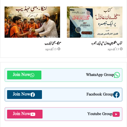
کتاب "گلستانِ عادل” پر ایک تبصرہ
گنگا-جمنی تہذیب
13 گھنٹے ago
13 گھنٹے ago
Join Now
WhatsApp Group
Join Now
Facebook Group
Join Now
Youtube Group