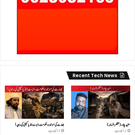
Recent Tech News
سفید چادر( مختصر افسانہ)
بھارت کی موجودہ حکومت،ایسٹ انڈیا کمپنی کی راہ پر!
12 گھنٹے ago
13 گھنٹے ago