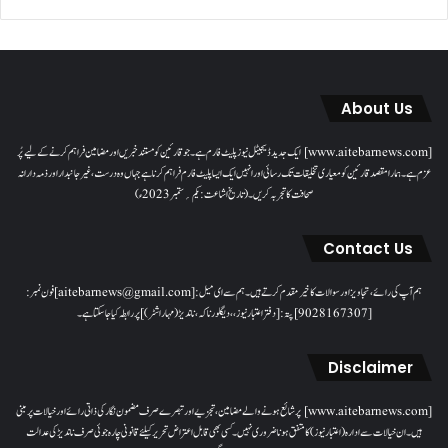
About Us
[www.aitebarnews.com] ایک جدید ڈیجیٹل نیوز پلیٹ فارم ہے۔ جو قارئین کو مستند خبریں اور مضامین فراہم کرنے کے لیے پُر
عزم ہے۔ ہمارا مقصدقارئین کو معیاری تخلیقات تک رسائی اور انہیں ایک ایسا پلیٹ فارم فراہم کرنا ہے جہاں وہ درست، غیر جانبدار اور ذمہ دارانہ
صحافت کا تجربہ کریں۔( تاریخ اشاعت : یکم؍ ستمبر 2023ء)
Contact Us
ہم آپ کی رائے، تجاویز اور سوالات کا خیرمقدم کرتے ہیں۔ ہم سےای میل: [aitebarnews@gmail.com]فون نمبر:
[9028167307]پتہ: [دفتر اعتبار نیوز، ، دیگلور ناکہ، ناندیڑ(مہاراشٹر) ] پر رابطہ کیا جاسکتا ہے۔
Disclaimer
[www.aitebarnews.com] پر شائع ہونے والے مضامین، تجزیے اور تبصرے صرف مضمون نگار کی ذاتی رائے اور خیالات پر مبنی
ہیں۔ ان خیالات سے ادارہ (اعتبار نیوز) کا متفق ہونا ضروری نہیں۔ کسی بھی قابل اعتراض تحریر کیلئے قانونی چارہ جوئی صرف ناندیڑ کی عدالت