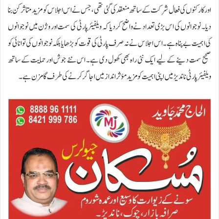
اور کارکنوں کی فعال شرکت کے ساتھ منعقد کی گئی تھی، جس نے اس اجلاس کو مزید متاثر کن بنا
دیا۔ نوجوانوں کی اس بڑی تعداد نے واضح کر دیا کہ ویلفیئر پارٹی کی سمت اور وژن میں نوجوانوں
کی اہمیت بے پناہ ہے۔اس اجلاس نے نہ صرف پارٹی کی قوت کو بڑھایا بلکہ نوجوانوں کی توانائی کو
صحیح سمت دینے کے لیے ایک نئی راہ بھی کھول دی ہے۔ اس نئے جوش اور حمایت کے ساتھ
ویلفیئر پارٹی ناندیڑ میں اپنی اہمیت کو مزید مؤثر انداز میں اجاگر کرنے کی طرف گامزن ہے۔