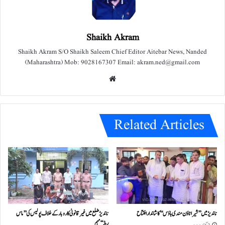
Shaikh Akram
Shaikh Akram S/O Shaikh Saleem Chief Editor Aitebar News, Nanded
(Maharashtra) Mob: 9028167307 Email: akram.ned@gmail.com
We
bsit
e
Related Articles
ناندیڑ میں ’’شیرا ٹاؤن مندی ہاؤس‘‘ کا شاندار افتتاح
ناندیڑ ضلع میں غیر قانونی کاروبار کے خلاف پولیس کی ’’ماس
ریڈ‘‘ مہم