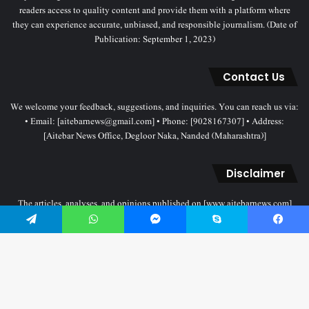
readers access to quality content and provide them with a platform where
they can experience accurate, unbiased, and responsible journalism. (Date of
Publication: September 1, 2023)
Contact Us
We welcome your feedback, suggestions, and inquiries. You can reach us via:
• Email: [aitebarnews@gmail.com] • Phone: [9028167307] • Address:
[Aitebar News Office, Degloor Naka, Nanded (Maharashtra)]
Disclaimer
The articles, analyses, and opinions published on [www.aitebarnews.com]
solely represent the personal views and opinions of the authors. These views
Telegram
WhatsApp
Messenger
Skype
Facebook
do not necessarily reflect the stance of the Aitebar News management. Any
legal proceedings related to objectionable content will be subject to the
jurisdiction of the Nanded court only.