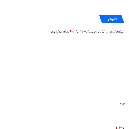
جواب دیں
آپ کا ای میل ایڈریس شائع نہیں کیا جائے گا۔
ضروری خانوں کو
*
سے نشان زد کیا گیا ہے
ت
ب
ص
ر
ہ
*
نام
*
ای میل
*