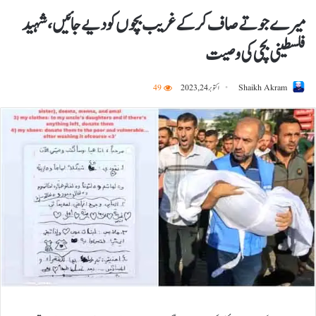
میرے جوتے صاف کرکے غریب بچوں کو دیے جائیں، شہید
فلسطینی بچی کی وصیت
Shaikh Akram
اکتوبر 24, 2023
49