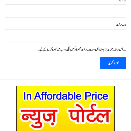
ویب‌ سائٹ
اس براؤزر میں میرا نام، ای میل، اور ویب سائٹ محفوظ رکھیں اگلی بار جب میں تبصرہ کرنے کےلیے۔