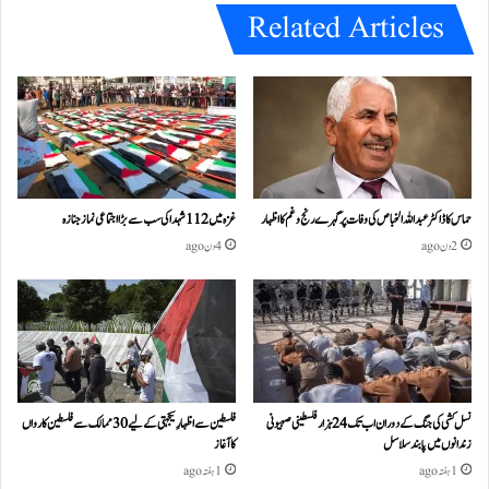
Related Articles
حماس کا ڈاکٹر عبداللہ الخباص کی وفات پر گہرے رنج وغم کااظہار
غزہ میں 112 شہدا کی سب سے بڑا اجتماعی نماز جنازہ
2 دن ago
4 دن ago
نسل کشی کی جنگ کے دوران اب تک 24ہزار فلسطینی صہیونی
فلسطین سے اظہارِ یکجہتی کے لیے 30 ممالک سے فلسطین کارواں
زندانوں میں پابند سلاسل
کا آغاز
1 ہفتہ ago
1 ہفتہ ago