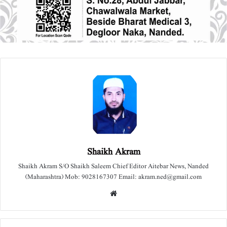
Shaikh Akram
Shaikh Akram S/O Shaikh Saleem Chief Editor Aitebar News, Nanded
(Maharashtra) Mob: 9028167307 Email: akram.ned@gmail.com
We
bsit
e