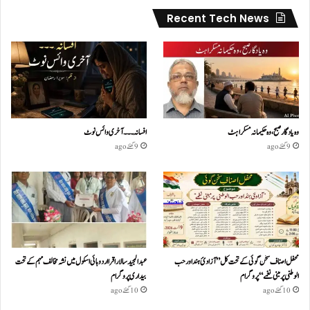
Recent Tech News
وہ یادگار صبح، وہ حکیمانہ مسکراہٹ
افسانہ۔۔۔آخری وائس نوٹ
9 گھنٹے ago
9 گھنٹے ago
محفل اصناف سخن گوئی کے تحت کل ”آزادئ ہند اور حب
عبدالمجید سالار اقرا اردو ہائی اسکول میں نشہ مخالف مہم کے تحت
الوطنی پر مبنی نغمے“پروگرام
بیداری پروگرام
10 گھنٹے ago
10 گھنٹے ago