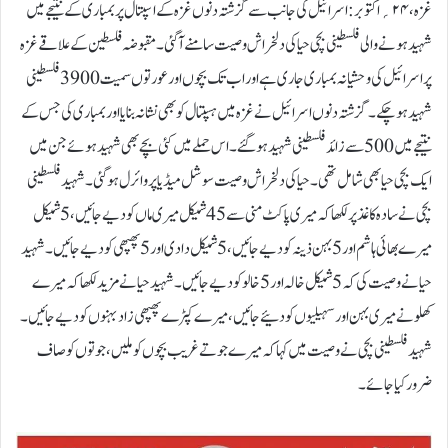
غزہ ،۲۴؍اکتوبر:اسرائیل کی جانب سے گزشتہ دنوں غزہ کے اسپتال پر بمباری کے نتیجے میں
شہید ہونے والی فلسطینی بچی حیا کی دلخراش وصیت سامنے آگئی۔ مقبوضہ فلسطین کے علاقے غزہ
پر اسرائیل کی وحشیانہ بمباری جاری ہے اور اب تک بچوں اور عورتوں سمیت 3900فلسطینی
شہید ہوچکے۔ گزشتہ دنوں اسرائیل نے غزہ میں ہسپتال کو بھی نشانہ بنایا اور بمباری کی جس کے
نتیجے میں 500سے زائد فلسطینی شہید ہوگئے۔اس حملے میں کئی بچے بھی شہید ہوئے جن میں
ایک بچی حیا بھی شامل تھی۔ حیا کی دلخراش وصیت سوشل میڈیا پر وائرل ہوگئی۔شہید فلسطینی
بچی نے سادہ کاغذ پر لکھاکہ میری پاکٹ منی سے45شیکل میری ماں کو دیے جائیں، 5 شیکل
میرے بھائی ہاشم اور5بہن ذینہ کو دیے جائیں، 5شیکل دادی اور 5پھپھی کو دیے جائیں۔شہید
حیا نے وصیت کی کہ 5شیکل خالہ اور5خالو کو دیے جائیں۔ شہید حیا نے مزید لکھاکہ میرے
کھلونے میری بہن اورسہیلیوں کو دئیے جائیں، میرے کپڑے پھپھی زاد بہنوں کو دیے جائیں۔
شہید فلسطینی بچی نے وصیت میں کہا کہ میرے جوتے غریب بچوں کو ملیں، جوتوں کو صاف
ضرور کیا جائے۔