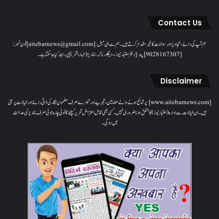
Contact Us
ہم آپ کی رائے، تجاویز اور سوالات کا خیرمقدم کرتے ہیں۔ ہم سےای میل: [aitebarnews@gmail.com]فون نمبر:
[9028167307]پتہ: [دفتر اعتبار نیوز، ، دیگلور ناکہ، ناندیڑ(مہاراشٹر) ] پر رابطہ کیا جاسکتا ہے۔
Disclaimer
[www.aitebarnews.com] پر شائع ہونے والے مضامین، تجزیے اور تبصرے صرف مضمون نگار کی ذاتی رائے اور خیالات پر مبنی
ہیں۔ ان خیالات سے ادارہ (اعتبار نیوز) کا متفق ہونا ضروری نہیں۔ کسی بھی قابل اعتراض تحریر کیلئے قانونی چارہ جوئی صرف ناندیڑ کی عدالت
میں ہوگی۔