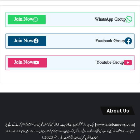
Join Now
WhatsApp Group
Join Now
Facebook Group
Join Now
Youtube Group
About Us
[www.aitebarnews.com] ایک جدید ڈیجیٹل نیوز پلیٹ فارم ہے۔ جو قارئین کو مستند خبریں اور مضامین فراہم کرنے کے لیے پُر
عزم ہے۔ ہمارا مقصدقارئین کو معیاری تخلیقات تک رسائی اور انہیں ایک ایسا پلیٹ فارم فراہم کرنا ہے جہاں وہ درست، غیر جانبدار اور ذمہ دارانہ
صحافت کا تجربہ کریں۔( تاریخ اشاعت : یکم؍ ستمبر 2023ء)