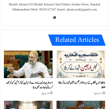
Shaikh Akram S/O Shaikh Saleem Chief Editor Aitebar News, Nanded
(Maharashtra) Mob: 9028167307 Email: akram.ned@gmail.com
We
bsit
e
Related Articles
خانقاہِ سنجریہ افتخاریہ کے زیراہتمام مجلس اربعین شہدائے کربلا کا
اسد الدین اویسی نے وندے ماترم بل پر کہا کہ آئین کسی کو مجبور
انعقاد
کرنے کی اجازت نہیں دیتا
2 دن ago
6 دن ago