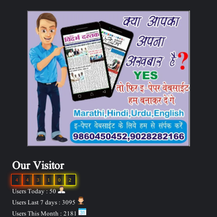
Our Visitor
4
4
3
1
0
2
Users Today : 50
Users Last 7 days : 3095
Users This Month : 2181