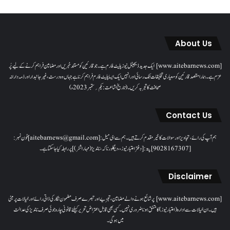
About Us
[www.aitebarnews.com] ایک جدید ڈیجیٹل نیوز پلیٹ فارم ہے۔ جو قارئین کو مستند خبریں اور مضامین فراہم کرنے کے لیے پُر
عزم ہے۔ ہمارا مقصدقارئین کو معیاری تخلیقات تک رسائی اور انہیں ایک ایسا پلیٹ فارم فراہم کرنا ہے جہاں وہ درست، غیر جانبدار اور ذمہ دارانہ
صحافت کا تجربہ کریں۔( تاریخ اشاعت : یکم؍ ستمبر 2023ء)
Contact Us
ہم آپ کی رائے، تجاویز اور سوالات کا خیرمقدم کرتے ہیں۔ ہم سےای میل: [aitebarnews@gmail.com]فون نمبر:
[9028167307]پتہ: [دفتر اعتبار نیوز، ، دیگلور ناکہ، ناندیڑ(مہاراشٹر) ] پر رابطہ کیا جاسکتا ہے۔
Disclaimer
[www.aitebarnews.com] پر شائع ہونے والے مضامین، تجزیے اور تبصرے صرف مضمون نگار کی ذاتی رائے اور خیالات پر مبنی
ہیں۔ ان خیالات سے ادارہ (اعتبار نیوز) کا متفق ہونا ضروری نہیں۔ کسی بھی قابل اعتراض تحریر کیلئے قانونی چارہ جوئی صرف ناندیڑ کی عدالت
میں ہوگی۔