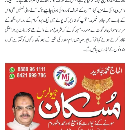
ہمارے مندروں پر قبضہ کر لیا گیا ہے، جس کے خلاف آواز اٹھانے کی ضرورت ہے۔” ستیندر
داس ویدانتی نے مزید کہا، ”ان کے خلاف کارروائی ہونی چاہیے تاکہ آنے والی نسلیں بھی اس
کے بارے میں جان سکیں۔”آپ کو بتا دیں کہ پونے میں ایک پروگرام کے دوران سنگھ کے
سربراہ موہن بھاگوت نے مندر-مسجد کو لے کر شروع ہونے والے نئے تنازعات پر ناراضگی
ظاہر کرتے ہوئے کہا تھا کہ ایودھیا میں رام مندر کی تعمیر کے بعد کچھ لوگوں کو لگتا ہے کہ وہ
ہندوئوں کے لیڈر بن جائیں گے۔