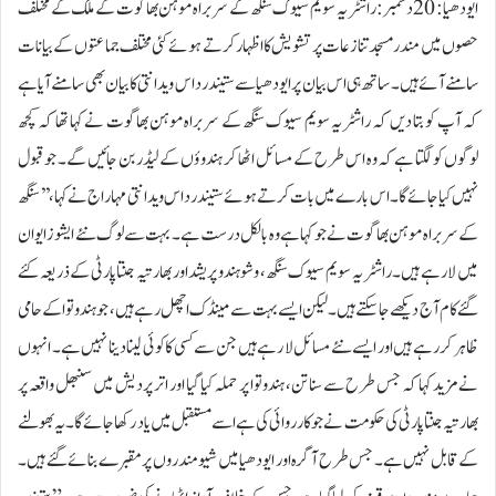
ایودھیا: 20 دسمبر:راشٹریہ سویم سیوک سنگھ کے سربراہ موہن بھاگوت کے ملک کے مختلف
حصوں میں مندر مسجد تنازعات پر تشویش کا اظہار کرتے ہوئے کئی مختلف جماعتوں کے بیانات
سامنے آئے ہیں۔ ساتھ ہی اس بیان پر ایودھیا سے ستیندر داس ویدانتی کا بیان بھی سامنے آیا ہے
کہ آپ کو بتا دیں کہ راشٹریہ سویم سیوک سنگھ کے سربراہ موہن بھاگوت نے کہا تھا کہ کچھ
لوگوں کو لگتا ہے کہ وہ اس طرح کے مسائل اٹھا کر ہندوؤں کے لیڈر بن جائیں گے۔ جو قبول
نہیں کیا جائے گا۔ اس بارے میں بات کرتے ہوئے ستیندر داس ویدانتی مہاراج نے کہا، ’’سنگھ
کے سربراہ موہن بھاگوت نے جو کہا ہے وہ بالکل درست ہے۔ بہت سے لوگ نئے ایشوز ایوان
میں لا رہے ہیں۔ راشٹریہ سویم سیوک سنگھ، وشو ہندو پریشد اور بھارتیہ جنتا پارٹی کے ذریعہ کئے
گئے کام آج دیکھے جا سکتے ہیں۔ لیکن ایسے بہت سے مینڈک اچھل رہے ہیں، جو ہندوتوا کے حامی
ظاہر کر رہے ہیں اور ایسے نئے مسائل لا رہے ہیں جن سے کسی کا کوئی لینا دینا نہیں ہے۔ انہوں
نے مزید کہا کہ جس طرح سے سناتن، ہندوتوا پر حملہ کیا گیا اور اتر پردیش میں سنبھل واقعہ پر
بھارتیہ جنتا پارٹی کی حکومت نے جو کارروائی کی ہے اسے مستقبل میں یاد رکھا جائے گا۔ یہ بھولنے
کے قابل نہیں ہے۔ جس طرح آگرہ اور ایودھیا میں شیو مندروں پر مقبرے بنائے گئے ہیں۔