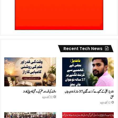
Recent Tech News
ناندیڑ: بجلی کے کھمبے سے کرنٹ لگنے پر 37 سالہ نوجوان جاں
وقت کی قدر اور علم کی روشنی کامیابی کا راز
بحق
22 گھنٹے ago
12 گھنٹے ago