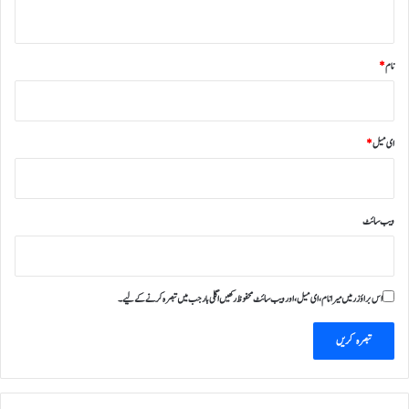
*
نام
*
ای میل
*
ویب‌ سائٹ
اس براؤزر میں میرا نام، ای میل، اور ویب سائٹ محفوظ رکھیں اگلی بار جب میں تبصرہ کرنے کےلیے۔