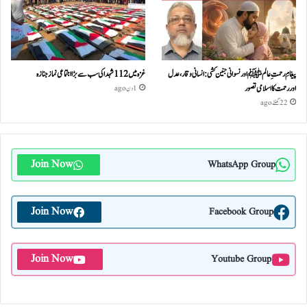
پیغامِ رحمتِ عالمﷺ اور نسوانی جنین کشی: انسانی وقار، عدل
غزہ میں 112 شہدا کی سب سے بڑا اجتماعی نماز جنازہ
اور رحمت کا اسلامی تصور
1 دن ago
22 گھنٹے ago
Join Now
WhatsApp Group
Join Now
Facebook Group
Join Now
Youtube Group