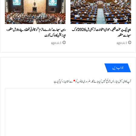
پیپر لیک پر سخت شکنجہ، عوامی امتحانات ترمیمی بل 2026 لوک
راجیہ سبھا سے ’وندے ماترم‘ کو قانونی تحفظ دینے والا بل منظور،
سبھا سے منظور
اپوزیشن کا واک آؤٹ
1 ہفتہ ago
1 ہفتہ ago
جواب دیں
آپ کا ای میل ایڈریس شائع نہیں کیا جائے گا۔
ضروری خانوں کو
*
سے نشان زد کیا گیا ہے
ت
ب
ص
ر
ہ