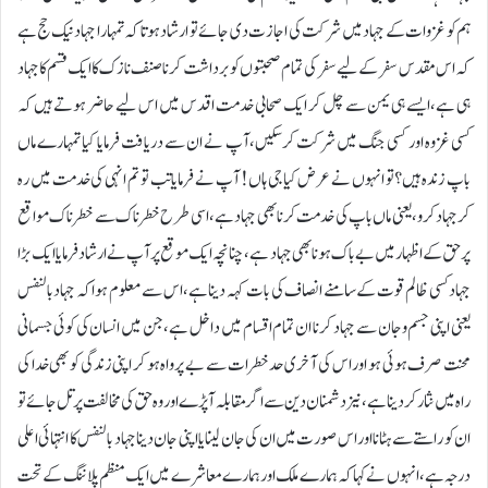
ہم کو غزوات کے جہاد میں شرکت کی اجازت دی جائے تو ارشاد ہوتا کہ تمہارا جہاد نیک حج ہے
کہ اس مقدس سفر کے لیے سفر کی تمام صحبتوں کو برداشت کرنا صنف نازک کا ایک قسم کا جہاد
ہی ہے،ایسے ہی یمن سے چل کر ایک صحابی خدمت اقدس میں اس لیے حاضر ہوتے ہیں کہ
کسی غزوہ اور کسی جنگ میں شرکت کرسکیں،آپ نے ان سے دریافت فرمایا کیا تمہارے ماں
باپ زندہ ہیں؟ تو انہوں نے عرض کیا جی ہاں! آپ نے فرمایا تب تو تم انہی کی خدمت میں رہ
کرجہاد کرو،یعنی ماں باپ کی خدمت کرنا بھی جہاد ہے،اسی طرح خطرناک سے خطرناک مواقع
پر حق کے اظہار میں بے باک ہونا بھی جہاد ہے،چنانچہ ایک موقع پر آپ نے ارشاد فرمایا ایک بڑا
جہاد کسی ظالم قوت کے سامنے انصاف کی بات کہہ دینا ہے،اس سے معلوم ہوا کہ جہاد بالنفس
یعنی اپنی جسم وجان سے جہاد کرنا ان تمام اقسام میں داخل ہے،جن میں انسان کی کوئی جسمانی
محنت صرف ہوئی ہو اور اس کی آخری حدخطرات سے بے پرواہ ہو کر اپنی زندگی کو بھی خدا کی
راہ میں نثار کردینا ہے،نیز دشمنان دین سے اگر مقابلہ آپڑے اور وہ حق کی مخالفت پرتل جائے تو
ان کو راستے سے ہٹانا اور اس صورت میں ان کی جان لینا یا اپنی جان دینا جہاد بالنفس کا انتہائی اعلی
درجہ ہے،انہوں نے کہا کہ ہمارے ملک اور ہمارے معاشرے میں ایک منظم پلاننگ کے تحت