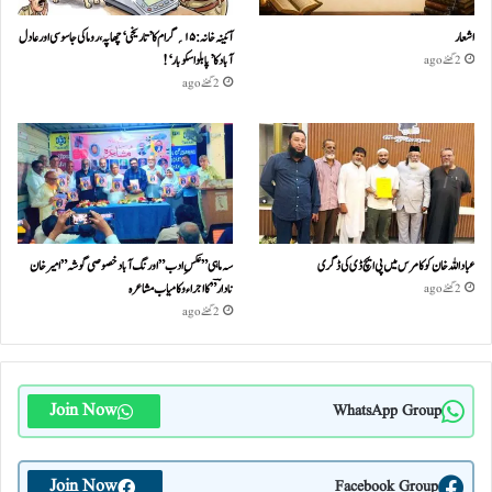
اشعار
آئینہ خانہ :۱۵؍گرام کا ’تاریخی‘ چھاپہ، روما کی جاسوسی اور عادل
آباد کا ’پابلو اسکوبار‘!
2 گھنٹے ago
2 گھنٹے ago
عباداللہ خان کو کامرس میں پی ایچ ڈی کی ڈگری
سہ ماہی ” عکسِ ادب” اورنگ آباد خصوصی گو شہ ” امیر خان
نادا رؔ ” کا اجراء و کامیاب مشا عر ہ
2 گھنٹے ago
2 گھنٹے ago
Join Now
WhatsApp Group
Join Now
Facebook Group