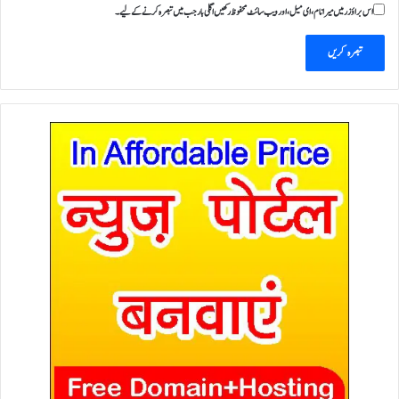
اس براؤزر میں میرا نام، ای میل، اور ویب سائٹ محفوظ رکھیں اگلی بار جب میں تبصرہ کرنے کےلیے۔