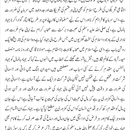
بھی اکثر مالی سرمایے پر موقوف ہیں،اس لیے جہاد بالمال کی اہمیت بھی کچھ کم نہیں ہے،دوسری
اجتماعی تحریکوں کی طرح اسلام کو بھی اپنی ہرقسم کی تحریکات اور جدوجہد میں سرمایہ کی ضرورت
ہے،اس سرمایہ کا فراہم کرنا اور اس کے لیے مسلمانوں کا اپنے اوپر ہرطرح کا ایثار گوارا کرنا جہاد
بالمال ہے،نبی صلی اللہ علیہ وسلم کی صحبت و برکت سے صحابہ کرام نے اپنی عام غربت اور
ناداری کے باوجود اسلام کی سخت گھڑیوں میں جس طرح مالی جہاد کیا ہے وہ اسلام کی تاریخ کا ایک
روشن باب ہے،اسی لیے اسلام میں صحابہ کا بہت بڑا مقام ہے۔مولانا قاسمی جو روز نامہ منصف
حیدرآباد کے کالم نگار ہیں،تقریبا آدھے گھنٹے کے خطاب میں انہوں نے کہا کہ جہاد بالمال کو جہاد
بالنفس پر مقدم کرنے کے کئی اسباب اور مصلحتیں ہیں،میدان جنگ میں ذاتی اور جسمانی
شرکت ہر شخص کے لیے ممکن نہیں لیکن مالی شرکت ہر ایک کے لیے آسان ہے،جسمانی جہاد
کی ضرورت ہر وقت پیش نہیں آئی لیکن مالی جہاد کی ضرورت ہروقت اور ہر آن ہوئی
ہے،انسانی کمزوری یہ ہے کہ مال کی محبت اس کی جان کی محبت پر غالب آجاتی ہے اس لیے جان
پر مال کو مقدم رکھ کر ہر قدم پر انسان کو اس کی کمزوری پر مطلع کیا گیا ہے۔جہاد کے ان اقسام کے
علاوہ ہر نیک کام اور ہر فرض کی ادائیگی میں جان و مال اور دماغ کی قوت صرف کرنے کا نام بھی
جہاد ہے،خواتین نبی کریم صلی اللہ علیہ وسلم کی خدمت میں آ کر عرض کرتیں کہ یا رسول اللہ!