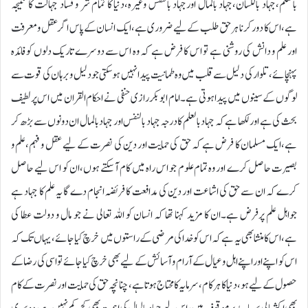
بالعلم،جہاد باللسان،جہاد بالمال اورجہاد بالنفس وغیرہ،دنیا کا تمام شر و فساد جہالت کا نتیجہ
ہے،اس کا دور کرنا ہر حق طلب کے لیے ضروری ہے،ایک انسان کے پاس اگر عقل و معرفت
اور علم و دانش کی روشنی ہے تو اس کا فرض ہے کہ وہ اس سے دوسرے تاریک دلوں کو فائدہ
پہنچائے،تلوار کی دلیل سے قلب میں وہ طمانیت پیدا نہیں ہوسکتی جو دلیل و برہان کی قوت سے
لوگوں کے سینوں میں پیدا ہوتی ہے۔امام ابوبکررازی حنفی نے احکام القران میں اس پر لطیف
بحث کی ہے اور لکھا ہے کہ جہاد بالعلم کا درجہ جہاد بالنفس اور جہاد بالمال ان دونوں سے بڑھ کر
ہے،ایک مسلمان کا فرض ہے کہ حق کی حمایت اور دین کی نصرت کے لیے عقل و فہم،علم و
بصیرت حاصل کرے اور وہ تمام علوم جو اس راہ میں کام آسکتے ہوں،ان کو اس لیے حاصل
کرے کہ ان سے حق کی اشاعت اور دین کی مدافعت کا فریضہ انجام دے گا یہ علم کا جہاد ہے
جواہل علم پرفرض ہے۔ان کا مزید کہنا تھا کہ انسان کو اللہ تعالی نے جو مال و دولت عطا کی
ہے،اس کا منشا بھی یہ ہے کہ اس کو خدا کی مرضی کے راستوں میں خرچ کیا جائے،یہاں تک کہ
اس کو اپنے اور اپنے اہل وعیال کے آرام و آسائش کے لیے بھی خرچ کیاجائے تو اسی کی رضا کے
حصول کے لیے ہو،دنیا کا ہر کام،سرمایہ کا محتاج ہوتاہے،چنانچہ حق کی حمایت اور نصرت کے کام