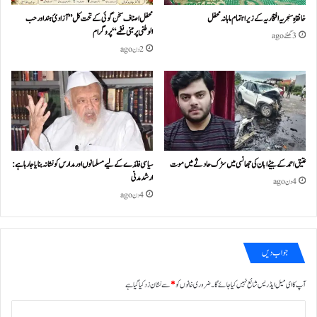
خانقاہِ سنجریہ افتخاریہ کے زیراہتمام ماہانہ محفل
محفل اصناف سخن گوئی کے تحت کل ”آزادئ ہند اور حب
الوطنی پر مبنی نغمے“پروگرام
3 گھنٹے ago
2 دن ago
عتیق احمد کے بیٹے ابان کی جھانسی میں سڑک حادثے میں موت
سیاسی فائدے کے لیے مسلمانوں اور مدارس کو نشانہ بنایا جا رہا ہے:
ارشد مدنی
4 دن ago
4 دن ago
جواب دیں
آپ کا ای میل ایڈریس شائع نہیں کیا جائے گا۔
ضروری خانوں کو
*
سے نشان زد کیا گیا ہے
ت