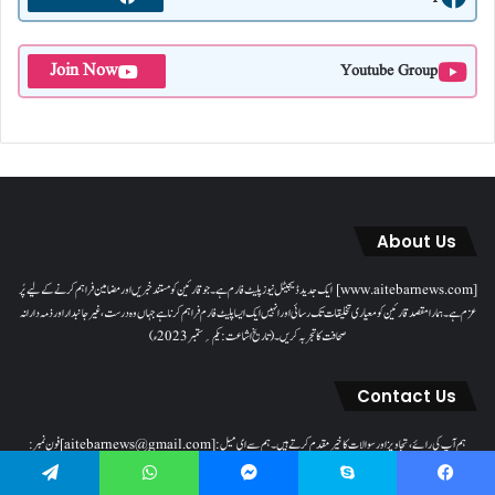
Join Now
Youtube Group
About Us
[www.aitebarnews.com] ایک جدید ڈیجیٹل نیوز پلیٹ فارم ہے۔ جو قارئین کو مستند خبریں اور مضامین فراہم کرنے کے لیے پُر
عزم ہے۔ ہمارا مقصدقارئین کو معیاری تخلیقات تک رسائی اور انہیں ایک ایسا پلیٹ فارم فراہم کرنا ہے جہاں وہ درست، غیر جانبدار اور ذمہ دارانہ
صحافت کا تجربہ کریں۔( تاریخ اشاعت : یکم؍ ستمبر 2023ء)
Contact Us
ہم آپ کی رائے، تجاویز اور سوالات کا خیرمقدم کرتے ہیں۔ ہم سےای میل: [aitebarnews@gmail.com]فون نمبر:
[9028167307]پتہ: [دفتر اعتبار نیوز، ، دیگلور ناکہ، ناندیڑ(مہاراشٹر) ] پر رابطہ کیا جاسکتا ہے۔
Telegram
WhatsApp
Messenger
Skype
Facebook