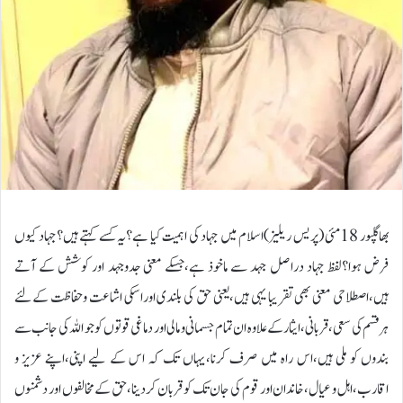
بھاگلپور 18مئی (پریس ریلیز)اسلام میں جہاد کی اہمیت کیا ہے؟یہ کسے کہتے ہیں؟جہاد کیوں
فرض ہوا؟لفظ جہاد دراصل جہد سے ماخوذ ہے،جسکے معنی جدوجہد اور کوشش کے آتے
ہیں،اصطلاحی معنی بھی تقریبا یہی ہیں،یعنی حق کی بلندی اوراسکی اشاعت وحفاظت کےلئے
ہرقسم کی سعی،قربانی،ایثار کےعلاوہ ان تمام جسمانی و مالی اور دماغی قوتوں کو جو اللہ کی جانب سے
بندوں کو ملی ہیں،اس راہ میں صرف کرنا،یہاں تک کہ اس کے لیے اپنی،اپنے عزیز و
اقارب،اہل و عیال،خاندان اور قوم کی جان تک کو قربان کردینا،حق کے مخالفوں اور دشمنوں