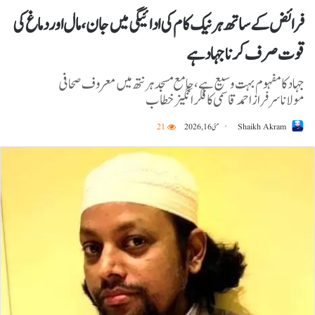
فرائض کے ساتھ ہرنیک کام کی ادائیگی میں جان،مال اور دماغ کی
قوت صرف کرنا جہاد ہے
جہاد کا مفہوم بہت وسیع ہے،جامع مسجد ہرنتھ میں معروف صحافی
مولاناسرفرازاحمدقاسمی کا فکرانگیز خطاب
Shaikh Akram
مئی 16, 2026
21