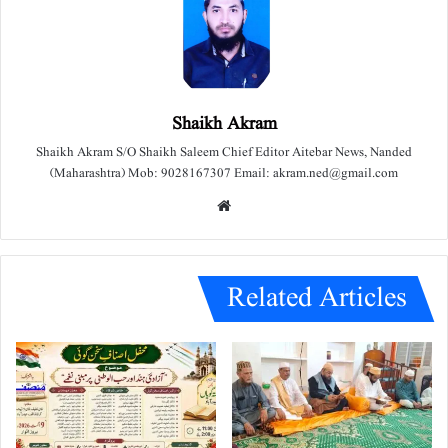
Shaikh Akram
Shaikh Akram S/O Shaikh Saleem Chief Editor Aitebar News, Nanded
(Maharashtra) Mob: 9028167307 Email: akram.ned@gmail.com
We
bsit
e
Related Articles