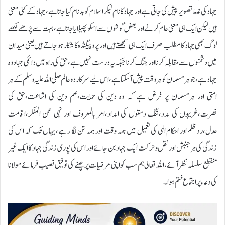
جہاد کی غلط تصویر پیش کی جاتی ہے اور جہاد کا نام لیکر اسلام کو بدنام کیا جاتاہے،جہاد کے کئی معنی
ہیں لیکن ایک ہی معنی عام کرنے اور بعض گوشوں سے اسکو پھیلایاجاتاہے،بہت سے پڑھے لکھے
لوگ بھی جہاد کا مطلب صرف ایک ہی سمجھتے ہیں اور پروپیگنڈہ کا شکار ہوجاتے ہیں یعنی میدان
میں دشمنوں سے مقابلہ کرنا اور جنگ کرنا جبکہ یہ درست نہیں ہے،حق کی راہ میں دائمی جہاد وہ
جہاد ہے،جو ہر مسلمان کو ہروقت پیش آسکتا ہے،اس لیے سرکار دو عالم صلی اللہ علیہ وسلم کے ہر
امتی اور ہرمسلمان پر فرض ہے کہ وہ دین کی حمایت،علم دین کی اشاعت،حق کی
نصرت،غریبوں کی مدد،تنگ دستوں کی امداد،امر بالمعروف اور نہی عن المنکر،اقامت
عدل،رد ظلم اور احکام الہی کی تعمیل میں ہمہ وقت اور ہمہ تن لگا رہے،یہاں تک کہ اس کی
زندگی کی ہرجنبش اورنقل وحرکت ایک جہاد بن جائے اور اس کی پوری زندگی جہاد کا ایک غیر
منقطع سلسلہ نظرآئے،اللہ تعالی ہم سب کو اپنی مرضیات پر چلنے کی توفیق نصیب فرمائے مولانا
کی دعاء پر اجتماع ختم ہوا۔