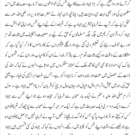
کرآئے ہو،واضح رہے کہ بڑا جہاد بندے کا اپنے نفس کی خواہشوں سے لڑنا ہے،حدیث میں اس
مضمون کی اور بھی بہت سی روایات ہیں،چنانچہ ابن نجار نے حضرت ابوہریرہ رضی اللہ عنہ سے
نقل کیا ہے کہ آپ نے فرمایا بہترین جہاد یہ ہے کہ تم خدا کے لیے اپنے نفس اور اپنی خواہش سے
جہاد کرو،قران کریم میں جگہ جگہ مسلمانوں کو حق کے لیے ہرمصیبت و تکلیف میں ثابت قدم
اور بے خوف رہنے کی تعلیم دی گئی ہے اوراگلے پیغمبروں کے کارناموں کا ذکر کیا گیا ہے کہ
مشکلات کے وقت وہ کیسے ثابت قدم رہے بالآخر خدا نے ان کو کامیاب اور ان کے دشمنوں کو
ہلاک کیا،مولانا قاسمی جن کا شمار ملک کے ممتاز مفکروں میں ہوتا ہے،انہوں نے کہا کہ اللہ کی
ذات کے حصول میں محنت اور جہدوجہد کرنا جہاد اکبر ہے،جس پر ملت ابراہیمی کی بنیاد ہے یعنی
حق کی راہ میں عیش وآرام،اہل و عیال اور جان و مال ہر چیز کو قربان کردینا اصل جہاد ہے،رسول
اکرم صلی اللہ علیہ وسلم نے ایک بار صحابہ سے فرمایا کہ مجاہد وہ ہے جو اپنے نفس سے جہاد
کرے،ایک دوسری ایک حدیث میں ہے کہ ایک مرتبہ آپ نے صحابہ سے پوچھا کہ تم پہلوان
کس کو کہتے ہو تو جواب دیا گیا جس کو لوگ نہ پچھاڑ سکیں،آپ نے فرمایا نہیں!اصل پہلوان وہ
ہے جو غصے کے وقت اپنے نفس کو قابو میں رکھے۔انہوں نے کہا کہ جہاد کی کئی قسمیں ہیں جہاد