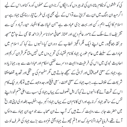
کی کوششوں کو ناکام بنانا،ان کی تدبیروں کو رائیگاں کرنا،ان کے حملوں کو روکنا اور اس کے لیے
اگر میدان جنگ میں ان سے لڑنا پڑے تو اس کے لیے بھی پوری طرح تیار رہنا یہی جہاد ہے،یہ
اسلام کا ایک اہم رکن اور بہت بڑی عبادت ہے”ان خیالات کا اظہار حیدرآباد دکن سے
تشریف لائے،ملک کے نامور عالم دین اور ممتاز صحافی مولاناسرفرازاحمدقاسمی نے جامع مسجد
ہرنتھ،بھاگلپور میں اپنے ایک فکرانگیز خطاب کے دوران کیا،انہوں نے کہا کہ اسلام میں
عبادات کے سلسلے میں عام طور پر جہاد کا نام فقہاء کی تحریروں میں نہیں ملتا مگرقران کریم اور
احادیث نبوی میں اس کی فرضیت و اہمیت دوسرے فقہی احکام اورعبادات سے بدرجہا زیادہ
ہے،جہاد کے معنی عموما قتال اور لڑائی کے سمجھے جاتے ہیں مگر مفہوم کی یہ تنگی اور تحدید قطعا منشا
شریعت کے خلاف ہے۔جب جہاد کے معنی محنت،سعی بلیغ اورجدوجہد کے ہیں تو پھر ہر نیک کام
اس کے تحت آئے گا،انہوں نے کہا کہ اہل تصوف کے یہاں جہاد کی سب سے اعلی قسم خود اپنے
نفس کے ساتھ جہاد کرنا ہے اور اسی کا نام ان کے یہاں جہاد اکبر ہے،خطیب بغدادی اپنی تاریخ
میں حضرت جابر سے روایت کرتے ہیں کہ آپ نے ان صحابہ سے جو میدان جہاد سے واپس
آئے تھے،فرمایا تمہارا آنا مبارک ہو!تم چھوٹے جہاد یعنی غزوہ سے بڑے جہاد کی طرف لوٹ