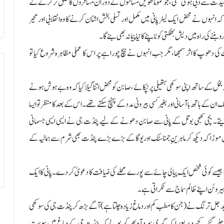
ر عقیدت سے دبی ہوئی تھی، جو عموماً طویل مسافتوں کے دوران مسافروں کا حلق تر کرنے کے
ہ انہوں نے محض ایک لیٹر پانی میں مکمل اور تسلی بخش اشنان کرنے کا وہ انقلابی اور محیر
نے کی راہ میں دیش بھکتی کو ناپنے کا نیا پیمانہ بھی بنے گا۔
کی دھوپ کا اثر سمجھا، مگر جب انہوں نے بیچ چوراہے پر اس کا عملی مظاہرہ شروع کیا تو
کے ساتھ اپنی سوکھی ہتھیلی پر ٹپکائے، صابن کو محض اتنا گیلا کیا کہ وہ بے ہوش ہونے
ن کے ہاتھ باآسانی اور بغیر کسی بیرونی مدد کے پہنچ سکتے تھے۔ اس کے بعد کا منظر تو ایسا
ک دیتے۔ بچی کھچی بوتل کے پانی سے صابن دھونے کے لیے پنڈت جی نے ایسی ایسی جسمانی
 میں موڑا کہ دیکھ کر ماہرینِ جمناسٹک اور یوگا کے بڑے بڑے پنڈت بھی شرم سے ہمالیہ کے
تھا جیسے کوئی شخص ایک پیالی چائے سے پورے محلے کی ضیافت کا دعویٰ کر دے۔ پانی کا ایک
 ہیروئن اپنے ظالم سماج سے ٹکراتی ہے۔
د وید جل ترنگ نے (جن کا مطب کم اور دماغ زیادہ چلتا ہے) آگے بڑھ کر پنڈت جی کی سوکھی
یں چلے گئے۔ کچھ دیر بعد ایک گہری سرد آہ بھر کر بولے کہ پنڈت جی کے دماغ میں یبوست