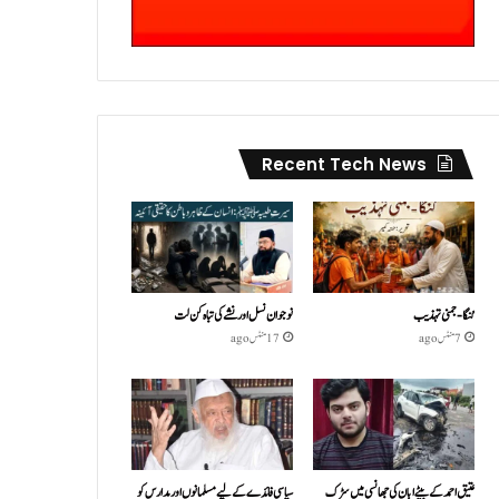
Recent Tech News
گنگا-جمنی تہذیب
نوجوان نسل اور نشے کی تباہ کن لت
7 منٹس ago
17 منٹس ago
عتیق احمد کے بیٹے ابان کی جھانسی میں سڑک
سیاسی فائدے کے لیے مسلمانوں اور مدارس کو