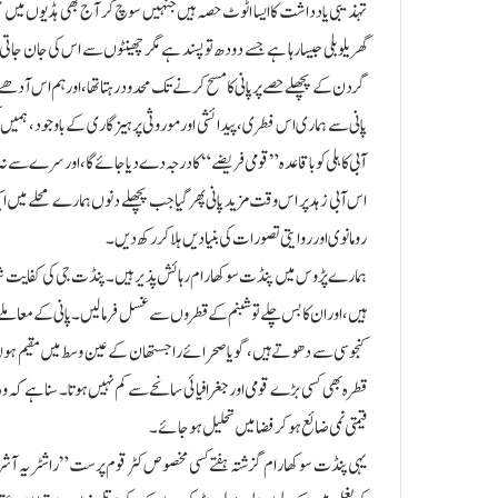
تہذیبی یادداشت کا ایسا اٹوٹ حصہ ہیں جنہیں سوچ کر آج بھی ہڈیوں میں ج
گھریلو بلی جیسا رہا ہے جسے دودھ تو پسند ہے مگر چھینٹوں سے اس کی جان ج
گردن کے پچھلے حصے پر پانی کا مسح کرنے تک محدود رہتا تھا، اور ہم اس آدھے
پانی سے ہماری اس فطری، پیدائشی اور موروثی پرہیزگاری کے باوجود، ہمیں کب
آبی کاہلی کو باقاعدہ ”قومی فریضے“ کا درجہ دے دیا جائے گا، اور سرے سے نہ 
اس آبی زہد پر اس وقت مزید پانی پھر گیا جب پچھلے دنوں ہمارے محلے میں ای
رومانوی اور روایتی تصورات کی بنیادیں ہلا کر رکھ دیں۔
ہمارے پڑوس میں پنڈت سوکھا رام رہائش پذیر ہیں۔ پنڈت جی کی کفایت شعار
ہیں، اور ان کا بس چلے تو شبنم کے قطروں سے غسل فرما لیں۔ پانی کے معاملے می
کنجوسی سے دھوتے ہیں، گویا صحرائے راجستھان کے عین وسط میں مقیم ہوں
قطرہ بھی کسی بڑے قومی اور جغرافیائی سانحے سے کم نہیں ہوتا۔ سنا ہے کہ وہ 
قیمتی نمی ضائع ہو کر فضا میں تحلیل ہو جائے۔
یہی پنڈت سوکھا رام گزشتہ ہفتے کسی مخصوص کٹر قوم پرست ”راشٹریہ آشرم