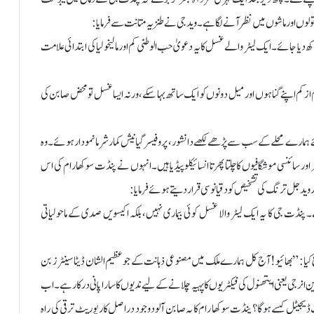
وں اور ماشوں میں نظر آنے لگا ہے۔ وید جی نے طنزیہ متانت سے فرمایا:
ھ دیا جائے۔ ایک لیٹر والے غسل کا یہ دعویٰ حب الوطنی کم اور مالیخولیا کی ابتدائی علامت
ز کم اپنے گناہوں اور میل دونوں کو ایک ساتھ بہا سکے، ورنہ ایسا غسل تو محض صابن کی
 ہمارے محلے کے سب سے پڑھے لکھے دانشور، پروفیسر گیانیش کمار شرما نمودار ہوئے۔ وہ
ور سائنسی موشگافیوں کا چلتا پھرتا انسائیکلوپیڈیا ہیں۔ انہوں نے پنڈت سوکھا رام کی اس
وید جل ترنگ کی تشخیص کو دقیانوسی قرار دیتے ہوئے فرمایا:
پنڈت جی کا یہ ایک لیٹر والا غسل کوئی بیماری نہیں، بلکہ اکیسویں صدی کے ماحولیاتی
 کیا: ”بھائیو! آج کل ہمارے ملک میں مصنوعی ذہانت کے جو عظیم الشان ڈیٹا سینٹرز بن
نرجی یعنی ایتھنول کی فیکٹریوں کا پہیہ چلانے کے لیے ندیوں کا سارا پانی درکار ہے۔ اب
 ڈیجیٹل کیسے ہوگا؟ پنڈت سوکھا رام کا یہ صابن آلود وجود دراصل کارپوریٹ ترقی کی راہ