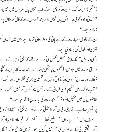
(خشکی) اس حد تک سرایت کر چکی ہے کہ اب انہیں پانی لیٹروں میں نہیں، تول
”انسانی وجود کوئی چائے کی پیالی نہیں جسے چند قطروں سے کھنگال کر طاق پر رک
زیادہ ہے۔“
ان کے بقول، طہارت کے لیے پانی کی وہ فراوانی شرط ہے جس میں انسان کم ا
توہین اور کھال کی بربادی ہے۔
ابھی وید جل ترنگ اپنی تشخیص مکمل ہی کر رہے تھے کہ مجمع کو چیرتے ہوئے
ولایتی سوٹ میں ملبوس، آنکھوں پر قیمتی چشمہ سجائے، جدید کارپوریٹ کلچر ا
خشک اور صابن آلود ہیئتِ کذائی کو نہایت تحسین بھری نظروں سے دیکھا اور 
”آپ لوگ اس عظیم قومی قربانی کے سائنسی پہلو کو ہرگز نہیں سمجھ رہے۔ 
تقاضوں کی عین تکمیل اور وشو گرو بھارت کی جانب پہلا قدم ہے۔“
پروفیسر صاحب نے اپنی ٹائی کی گرہ ڈھیلی کرتے ہوئے مجمع کو سمجھانا شروع
رہے ہیں، ان کے سروروں کے کلیجے ٹھنڈے رکھنے کے لیے، اور نام نہاد گرین ا
اگر یہ قیمتی پانی ایک عام شہری کے میل کچیل دھونے میں ضائع ہو گیا تو ملک