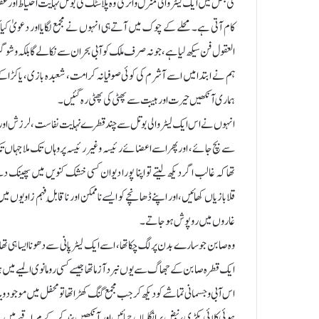
کی بغل میں ایک لیٹر والی منرل واٹر کی وہ پلاسٹک کی بوتل نہایت احتیاط او
کام آتی ہے۔ محلے کے چوک میں آتے ہی انہوں نے مجمع لگایا اور دعویٰ کیا ک
العقول فن سیکھ لیا ہے، جو نہ صرف ملک کو آبی بحران سے نکالے گا بلکہ وشو گرو بن
ہم نے ابتدا میں اسے آشرم کی کوئی صوفیانہ کرامت، شعبدہ بازی، یا کڑاکے 
ہماری آنکھیں حیرت اور ہیبت سے پھٹی کی پھٹی رہ گئیں۔
انہوں نے اس ایک لیٹر والی بوتل سے چند قطرے نہایت نفاست، لرزش اور بخل 
سے بچ جائے، اور پھر اسے اعضائے رئیسہ و غیر رئیسہ پر وہاں تک ملا جہاں تک ا
تھا کہ غالب اگر دیکھ لیتے تو اپنا پورا دیوان کسی خشک کنویں میں پھین
قلابازیاں کھائیں، اور اپنے ڈھانچے کو ایسے ناممکن اور ناقابلِ فہم زاویوں
غاروں میں روپوش ہو جاتے۔
وہ صابن جو سارے بدن پر لگ چکا تھا، اسے ایک لیٹر پانی سے دھونا ایسا ہی 
ایک قطرہ صابن کے جھاگ سے یوں نبرد آزما تھا جیسے کسی رومانوی المیے میں
اس آبی و جسمانی تماشے کو دیکھ کر جب مجمع گنگ کھڑا تھا تو محفل میں موجو
ہوئی کلائی پکڑی، نبض پر انگلیاں جمائیں اور آنکھیں بند کر کے مراقبے م