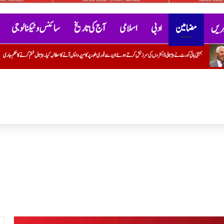
خبریں
مضامین
ادبی
اسلامی
آج کی تاریخ
سائنس و ٹیکنالوجی
زنش کرتے ہوئے ان سے فوری طور پر کام پر واپس آنے کا مطالبہ کیا۔ہڑتال ختم کرنے کا حکم جاری
سیاسی فائدے کے لیے مسلمانوں اور م