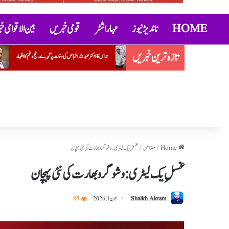
HOME
ناندیڑ نیوز
مہاراشٹر
قومی خبریں
بین الاقوامی 
تازہ ترین خبریں
حماس کا ڈاکٹر عبداللہ الخباص کی وفات پر گہرے رنج وغم کااظہار
بمبئی ہائی کورٹ نے ہڑتالی ڈاکٹروں کی سر
Home
/
مضامین
/
غسلِ یک لیٹری: وشو گرو بھارت کی نئی پہچان
غسلِ یک لیٹری: وشو گرو بھارت کی نئی پہچان
Shaikh Akram
جون 1, 2026
85