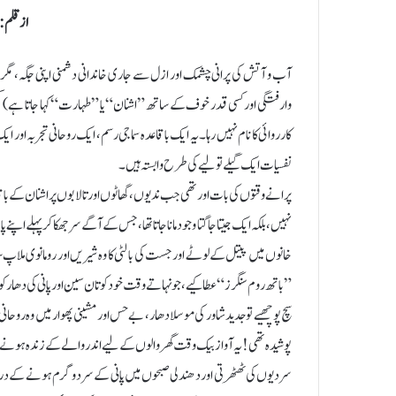
ازقلم: ڈ
آب و آتش کی پرانی چشمک اور ازل سے جاری خاندانی دشمنی اپنی جگہ، 
وارفتگی اور کسی قدر خوف کے ساتھ ”اشنان“ یا ”طہارت“ کہا جاتا ہے) کبھی 
کارروائی کا نام نہیں رہا۔ یہ ایک باقاعدہ سماجی رسم، ایک روحانی تجربہ اور
نفسیات ایک گیلے تولیے کی طرح وابستہ ہیں۔
پرانے وقتوں کی بات اور تھی جب ندیوں، گھاٹوں اور تالابوں پر اشنان کے باق
نہیں، بلکہ ایک جیتا جاگتا وجود مانا جاتا تھا، جس کے آگے سر جھکا کر پہلے
خانوں میں پیتل کے لوٹے اور جست کی بالٹی کا وہ شیریں اور رومانوی ملاپ
”باتھ روم سنگرز“ عطا کیے، جو نہاتے وقت خود کو تان سین اور پانی کی دھار کو اپ
سچ پوچھیے تو جدید شاور کی موسلادھار، بے حس اور مشینی پھوار میں وہ روح
پوشیدہ تھی! یہ آواز بیک وقت گھر والوں کے لیے اندر والے کے زندہ ہونے 
سردیوں کی ٹھٹھرتی اور دھندلی صبحوں میں پانی کے سرد و گرم ہونے کے درمیا