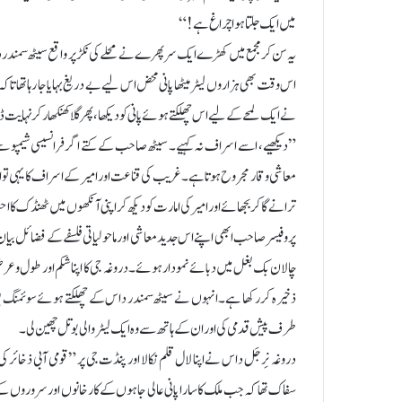
میں ایک جلتا ہوا چراغ ہے!“
یہ سن کر مجمع میں کھڑے ایک سرپھرے نے محلے کی نکڑ پر واقع سیٹھ سمندر د
اس وقت بھی ہزاروں لیٹر میٹھا پانی محض اس لیے بے دریغ بہایا جا رہا تھا
نے ایک لمحے کے لیے اس چھلکتے ہوئے پانی کو دیکھا، پھر گلا کھنکھار کر نہ
”دیکھیے، اسے اسراف نہ کہیے۔ سیٹھ صاحب کے کتے اگر فرانسیسی شیمپو سے نہ
معاشی وقار مجروح ہوتا ہے۔ غریب کی قناعت اور امیر کے اسراف کا یہی توازن
ترانے گا کر بجھائے اور امیر کی امارت کو دیکھ کر اپنی آنکھوں میں ٹھنڈک ک
پروفیسر صاحب ابھی اپنے اس جدید معاشی اور ماحولیاتی فلسفے کے فضائل بیان
چالان بک بغل میں دبائے نمودار ہوئے۔ دروغہ جی کا اپنا شکم اور طول و عرض
ذخیرہ کر رکھا ہے۔ انہوں نے سیٹھ سمندر داس کے چھلکتے ہوئے سوئمنگ پ
طرف پیش قدمی کی اور ان کے ہاتھ سے وہ ایک لیٹر والی بوتل چھین لی۔
دروغہ نِرجَل داس نے اپنا لال قلم نکالا اور پنڈت جی پر ”قومی آبی ذخائر کی
سفاک تھا کہ جب ملک کا سارا پانی عالی جاہوں کے کارخانوں اور سروروں کے ل