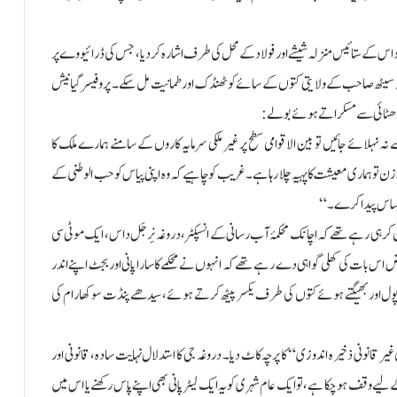
اس کے ستائیس منزلہ شیشے اور فولاد کے محل کی طرف اشارہ کر دیا، جس کی ڈرائیو وے پر
 تاکہ سیٹھ صاحب کے ولایتی کتوں کے سائے کو ٹھنڈک اور طمانیت مل سکے۔ پروفیسر گیانیش
ایت ڈھٹائی سے مسکراتے ہوئے بولے:
 نہلائے جائیں تو بین الاقوامی سطح پر غیر ملکی سرمایہ کاروں کے سامنے ہمارے ملک کا
 تو ہماری معیشت کا پہیہ چلا رہا ہے۔ غریب کو چاہیے کہ وہ اپنی پیاس کو حب الوطنی کے
ا احساس پیدا کرے۔“
 کر ہی رہے تھے کہ اچانک محکمۂ آب رسانی کے انسپکٹر، دروغہ نِرجَل داس، ایک موٹی سی
 اس بات کی کھلی گواہی دے رہے تھے کہ انہوں نے محکمے کا سارا پانی اور بجٹ اپنے اندر
ول اور بھیگتے ہوئے کتوں کی طرف یکسر پیٹھ کرتے ہوئے، سیدھے پنڈت سوکھا رام کی
 غیر قانونی ذخیرہ اندوزی“ کا پرچہ کاٹ دیا۔ دروغہ جی کا استدلال نہایت سادہ، قانونی اور
یے وقف ہو چکا ہے، تو ایک عام شہری کو یہ ایک لیٹر پانی بھی اپنے پاس رکھنے یا اس میں