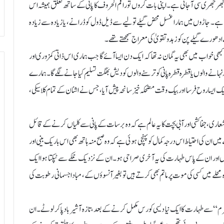
ھرجھری سی آ جاتی ہے۔ اپنی بات کروں تو راقم الحروف کا پانی کے ساتھ تعلق ہمیشہ اس
اتی ہے۔ جاڑوں میں ہمارا غسل محض گیلے تولیے سے ڈیل ڈول کو ڈرانے، یا زیادہ سے زیادہ
 ادھورے گیلے پن کو زہد و تقویٰ کی معراج سمجھتے تھے۔
ھی خواب میں بھی یہ گمان نہ تھا کہ ایک دن ایسا آئے گا جب ہماری اس ذاتی کمزوری اور
نہانے والوں یا قطرہ قطرہ پانی کو ترسنے والوں کو دیش بھگت تسلیم کیا جانے لگے گا۔ ہمارے
ک ایسا روح فرسا اور بیک وقت مضحکہ خیز سانحہ پیش آیا، جس نے اشنان کے تمام کلاسیکی،
ی، جفاکشی اور آبی بچت کا یہ عالم ہے کہ وہ برسات کے پانی سے کلیاں کرنے کے قائل
ں ان کی احتیاط اس درجہ کمال کو پہنچی ہوئی ہے کہ وہ صبح منہ ہاتھ بھی اس باریک بینی اور
 اور ان کے پاس طہارت کی یہ آخری صراحی ہو۔ ان کے نزدیک نلکے سے ٹپکتا ہوا ایک
محلے میں کسی کی موت پر ماتم بھی کرتے ہیں تو بغیر آنسوؤں کے، مبادا جسمانی رطوبت کی
“ سے طہارت کا ایک نیا دیسی کورس مکمل کرنے کے بعد، تازہ آشیرباد پا کر لوٹے۔ ان