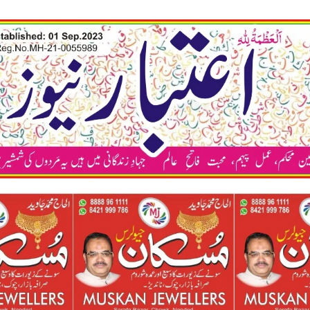
कया अप भी अप