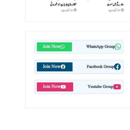
حادثے میں موت
نشانہ بنایا جا رہا ہے: ارشد مدنی
16 گھنٹے ago
16 گھنٹے ago
Join Now
WhatsApp Group
Join Now
Facebook Group
Join Now
Youtube Group