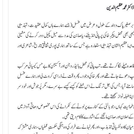
اکٹر محمد عظیم الدین
مگر برصغیر پاک و ہند کے طول و عرض میں غسل (جسے ہمارے ہاں کمالِ عقیدت، تہذیبی
بھی محض پیکرِ خاکی پر پانی انڈیلنے، یا صابن کی مدد سے میل کچیل دور کرنے کی مشینی
 ایک ایسا عظیم الشان تہذیبی استعارہ ہے جس کے ساتھ ہماری پوری ثقافتی تاریخ، شاعری اور
اعدہ میلے لگا کرتے تھے۔ تب پانی کو محض ہائیڈروجن اور آکسیجن کا بے حس کیمیائی مرکب
 اپنے پاپ دھوئے جاتے تھے اور پھر خاکی وجود۔ پھر وقت نے ذرا سی کروٹ لی اور ہمارے غسل
 سامنے آیا، جس کی جل ترنگ نے اس خطے کو کیسے کیسے بے سرے، مگر پُر جوش اور خود سر
نا طبلہ نواز سمجھتے تھے۔
انی طمانیت کہاں، جو بالٹی کے کنارے پر لوٹے کے ٹکرانے کی اس مخصوص دھاتی آواز میں
کے اعلان اور صابن مانگنے کے اشارے کا کام دیتی تھی۔
ن کا وہ نفسیاتی تذبذب، اور پھر نہانے سے فرار کی وہ جنگی حکمتِ عملیاں، ہماری مشترکہ