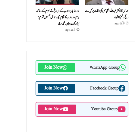
حماس کا ڈاکٹر عبداللہ الخباص کی وفات پر گہرے
اردو زبان و ادب کے فروغ کے عزم کے ساتھ
رنج وغم کااظہار
بزمِ اردو ادب کا قیام ایک قابلِ تحسین قدم :
ایڈوکیٹ جاوید خیردی
9 گھنٹے ago
9 گھنٹے ago
Join Now
WhatsApp Group
Join Now
Facebook Group
Join Now
Youtube Group