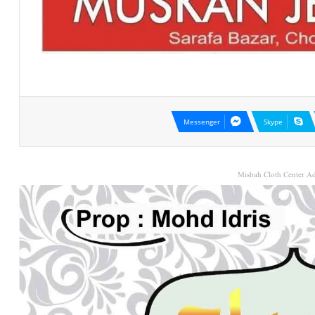
Messenger
Skype
Misbah Cloth Center Ad