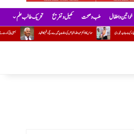
خواتین و اطفال
طب و صحت
کھیل و تفریح
تحریک طالب علم
رے رنج وغم کااظہار
بمبئی ہائی کورٹ نے ہڑتالی ڈاکٹروں کی سرزنش کرتے ہوئے ان سے فوری طور پر کام پر واپس آنے کا مطالبہ کیا۔ہ