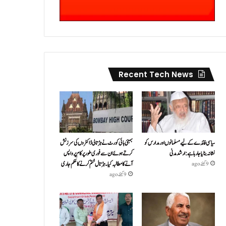
Recent Tech News
سیاسی فائدے کے لیے مسلمانوں اور مدارس کو
بمبئی ہائی کورٹ نے ہڑتالی ڈاکٹروں کی سرزنش
نشانہ بنایا جا رہا ہے: ارشد مدنی
کرتے ہوئے ان سے فوری طور پر کام پر واپس
آنے کا مطالبہ کیا۔ہڑتال ختم کرنے کا حکم جاری
9 گھنٹے ago
9 گھنٹے ago