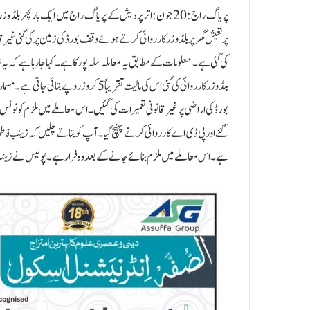
پریاگ راج: 20 جون:اترپردیش کے پریاگ راج میں ایک بار پھر بل
پرتعیش گھر پر بلڈوزر کارروائی کرتے ہوئے وقف بورڈ کی زمین پر کی گئی غیر ق
کی گئی ہے۔ معلومات کے مطابق یہ معاملہ سلہ پور کا ہے۔ کہا جا رہا ہے کہ 
بلڈوزر کارروائی کی گئی اس کی مالیت تقریبا
بورڈ کی اراضی پر غیر قانونی تعمیرات کی گئیں۔ اس معاملے میں ملزم کو نوٹس
ہے۔ اس معاملے میں ملزم بنائے جانے کے بعد وہ فرار ہے۔ پولیس نے زینب پر 25 ہزار روپے انعام کا اعلان بھی کی