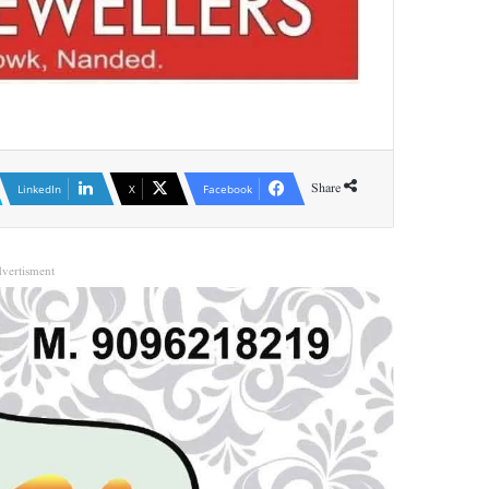
Share
LinkedIn
X
Facebook
vertisment