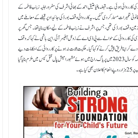
ڈوزر کی کارروائی ہوئی ہے۔ قبضہ مافیا عتیق احمد کے بھائی اشرف کی مفرور اہلیہ زینب فاطمہ کے
انونی تعمیرات مسمار کر دی گئیں۔ یہ کارروائی وقف بورڈ کی جائیداد پر قبضے کے معاملے میں
یہ زمین وقف بورڈ کی تھی، جس پر اشرف نے زینب فاطمہ کے لیے مکان بنایا تھا۔ جس گھر پر
ً 5 کروڑ روپے بتائی جاتی ہے۔ مسماری کی کارروائی کے حوالے سے پی ڈی اے کے زونل آفیسر آئی.این. ہاشمی نے کہا کہ وقف
 دے کر اپنا فریق پیش کرنے کو کہا گیا۔ ملکیت ثابت نہ ہونے پر کارروائی کے احکامات دیے
گئے اور پی ڈی اے کارروائی کرنے پہنچ گیا۔ آپ کو بتاتے چلیں کہ زینب فاطمہ کو سال 2023 میں پریاگ راج میں ہوئے مشہور امیش پال قتل کیس میں ملزم بنایا گیا
ا ہے۔