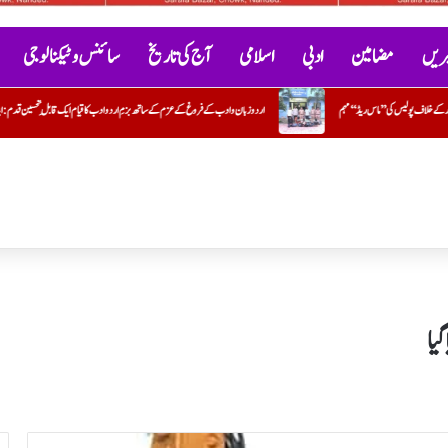
خبریں
مضامین
ادبی
اسلامی
آج کی تاریخ
سائنس و ٹیکنالوجی
 عزم کے ساتھ بزمِ اردو ادب کا قیام ایک قابلِ تحسین قدم : ایڈوکیٹ جاوید خیردی
حماس کا ڈاکٹر عبداللہ الخباص کی وفات پر گہ
گیا