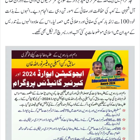
مسجد حرام میں بیت اللہ کے مرکزی کلید بردار کے طور پر سرگرمیوں کی ادائی کے دوران صالح
آل شیبی نے کعبہ کی حفاظت اور صفائی کے امور تن دہی سے انجام دیے۔انہوں نے بذات
خود 100 سے زائد بار کعبہ کی صفائی اور دھلائی میں حصہ لیا۔اس کے علاوہ انہوں نے تدریس
کے میدان میں اسلامی موضوعات پر کئی کتب اور ریسرچ آرٹیکل بھی لکھے۔