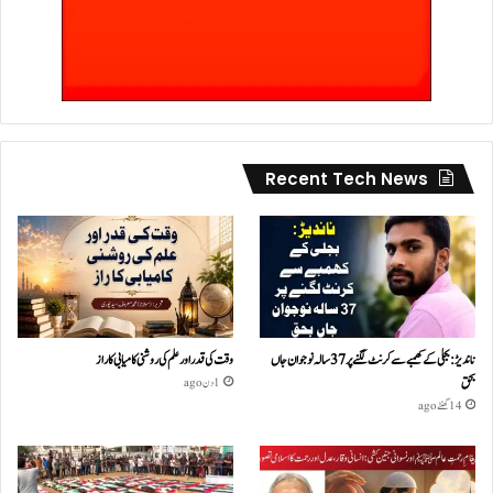
Recent Tech News
ناندیڑ: بجلی کے کھمبے سے کرنٹ لگنے پر 37 سالہ نوجوان جاں
وقت کی قدر اور علم کی روشنی کامیابی کا راز
بحق
1 دن ago
14 گھنٹے ago