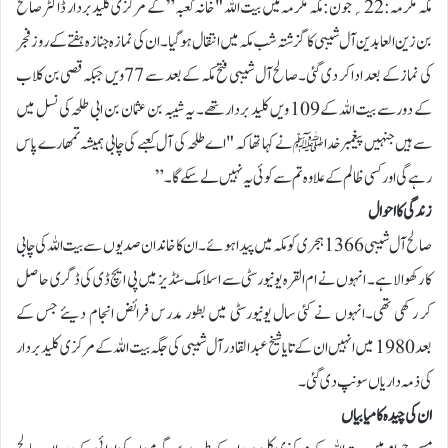
مکہ مکرمہ:22؍جون:مکہ مکرمہ میں بیت اللہ "خانہ کعبہ” کے مرکزی کلید بردار ڈاکٹر صالح
بن زین العابدین آل شیبی کا گزشتہ شب مکہ میں انتقال ہو گیا۔ ان کی نمازہ جنازہ ہفتے کے روز فجر
کی نماز کے بعد ادا کر دی گئی۔صالح آل شیبی فتح مکہ کے بعد سے 77 ویں جبکہ قصی بن کلاب
کے دور سے بیت اللہ کے 109 ویں کلید بردار تھے۔ یہ شیبہ بن عثمان بن ابی طلحہ کی نسل میں
سے ہیں جنہیں پیغمبر خدا ﷺ نے کہا تھا کہ "اے طلحہ کی آل کعبے کی چابی ہمیشہ تمھارے پاس
رہے گی اور کسی ظالم کے علاوہ تم سے کوئی یہ نہیں لے سکے گا۔”
زندگی کا احوال
صالح آل شیبی 1366 ہجری کو مکہ میں پیدا ہوئے۔ ان کا خاندان صدیوں سے بیت اللہ کی چابی
کا رکھوالا ہے۔ انہوں نے ام القرہ یونیورسٹی سے اسلامک سٹڈیز میں پی ایچ ڈی کی ڈگری حاصل
کر رکھی تھی۔انہوں نے کئی سال یونیورسٹی میں بطور مدرس فرائض انجام دیئے جس کے
بعد 1980 میں انہیں ان کے تایا شیخ عبدالقادر آل شیبی کی جگہ بیت اللہ کے مرکزی کلید بردار
کی ذمہ داریاں سونپ دی گئی۔
ان کی چیدہ کامیابیاں