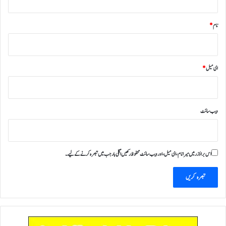
نام
*
ای میل
*
ویب‌ سائٹ
اس براؤزر میں میرا نام، ای میل، اور ویب سائٹ محفوظ رکھیں اگلی بار جب میں تبصرہ کرنے کےلیے۔