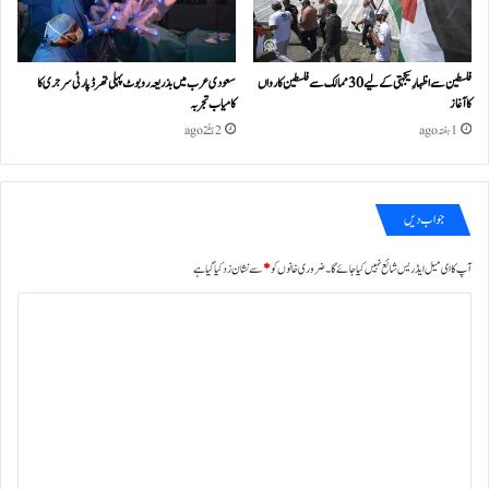
فلسطین سے اظہارِ یکجہتی کے لیے 30 ممالک سے فلسطین کارواں
سعودی عرب میں بذریعہ روبوٹ پہلی تھرڈ پارٹی سرجری کا
کا آغاز
کامیاب تجربہ
1 ہفتہ ago
2 ہفتے ago
جواب دیں
آپ کا ای میل ایڈریس شائع نہیں کیا جائے گا۔
ضروری خانوں کو
*
سے نشان زد کیا گیا ہے
ت
ب
ص
ر
ہ
*