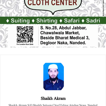
Shaikh Akram
Shaikh Akram S/O Shaikh Saleem Chief Editor Aitebar News, Nanded