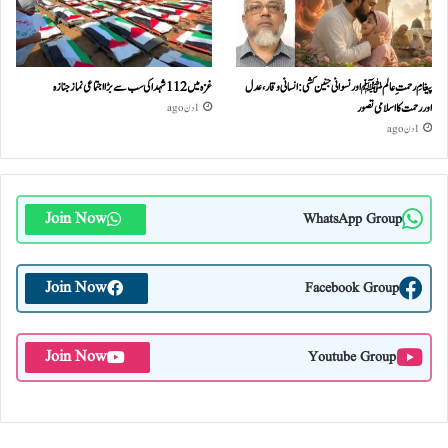
پیغامِ رحمتِ عالمﷺ اور نسوانی جنین کشی: انسانی وقار، عدل
غزہ میں 112 شہدا کی سب سے بڑا اجتماعی نماز جنازہ
اور رحمت کا اسلامی تصور
1 دن ago
1 دن ago
Join Now
WhatsApp Group
Join Now
Facebook Group
Join Now
Youtube Group