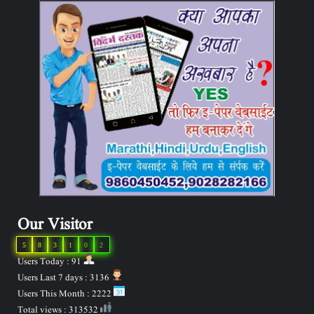
Our Visitor
5
8
3
1
0
2
Users Today : 91
Users Last 7 days : 3136
Users This Month : 2222
Total views : 313532