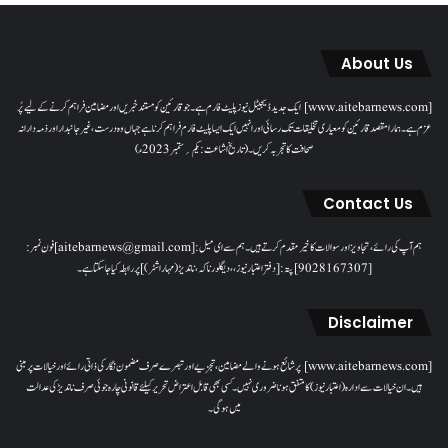
About Us
[www.aitebarnews.com] ایک جدید ڈیجیٹل نیوز پلیٹ فارم ہے۔ جو قارئین کو مستند خبریں اور مضامین فراہم کرنے کے لیے پُر
عزم ہے۔ ہمارا مقصدقارئین کو معیاری تخلیقات تک رسائی اور انہیں ایک ایسا پلیٹ فارم فراہم کرنا ہے جہاں وہ درست، غیر جانبدار اور ذمہ دارانہ
صحافت کا تجربہ کریں۔( تاریخ اشاعت : یکم؍ ستمبر 2023ء)
Contact Us
ہم آپ کی رائے، تجاویز اور سوالات کا خیرمقدم کرتے ہیں۔ ہم سےای میل: [aitebarnews@gmail.com]فون نمبر:
[9028167307]پتہ: [دفتر اعتبار نیوز، ، دیگلور ناکہ، ناندیڑ(مہاراشٹر) ] پر رابطہ کیا جاسکتا ہے۔
Disclaimer
[www.aitebarnews.com] پر شائع ہونے والے مضامین، تجزیے اور تبصرے صرف مضمون نگار کی ذاتی رائے اور خیالات پر مبنی
ہیں۔ ان خیالات سے ادارہ (اعتبار نیوز) کا متفق ہونا ضروری نہیں۔ کسی بھی قابل اعتراض تحریر کیلئے قانونی چارہ جوئی صرف ناندیڑ کی عدالت
میں ہوگی۔