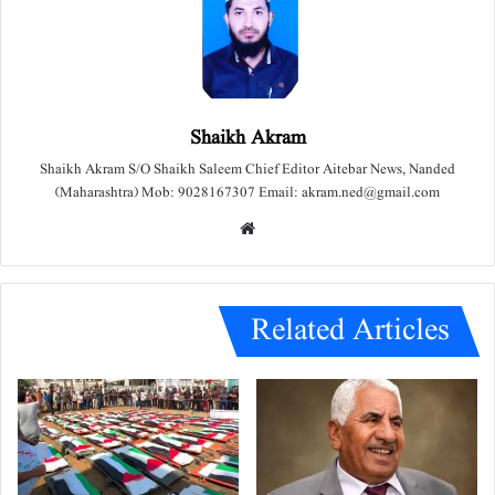
Shaikh Akram
Shaikh Akram S/O Shaikh Saleem Chief Editor Aitebar News, Nanded
(Maharashtra) Mob: 9028167307 Email: akram.ned@gmail.com
We
bsit
e
Related Articles