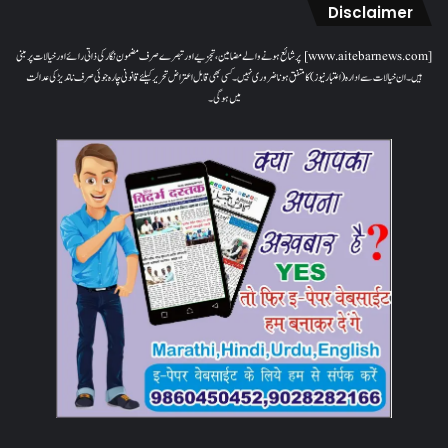
Disclaimer
[www.aitebarnews.com] پر شائع ہونے والے مضامین، تجزیے اور تبصرے صرف مضمون نگار کی ذاتی رائے اور خیالات پر مبنی
ہیں۔ ان خیالات سے ادارہ (اعتبار نیوز) کا متفق ہونا ضروری نہیں۔ کسی بھی قابل اعتراض تحریر کیلئے قانونی چارہ جوئی صرف ناندیڑ کی عدالت
میں ہوگی۔