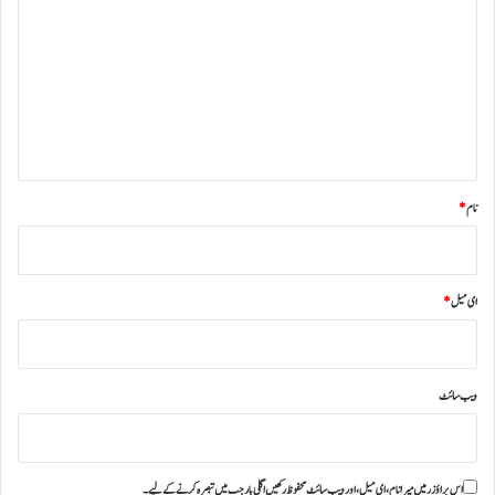
ب
ص
ر
ہ
*
نام
*
ای میل
*
ویب‌ سائٹ
اس براؤزر میں میرا نام، ای میل، اور ویب سائٹ محفوظ رکھیں اگلی بار جب میں تبصرہ کرنے کےلیے۔