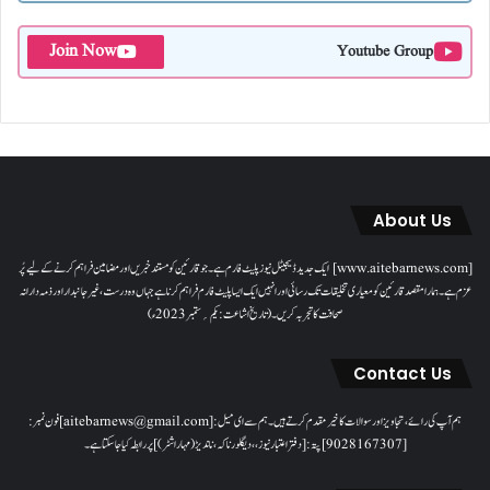
Join Now
Youtube Group
About Us
[www.aitebarnews.com] ایک جدید ڈیجیٹل نیوز پلیٹ فارم ہے۔ جو قارئین کو مستند خبریں اور مضامین فراہم کرنے کے لیے پُر
عزم ہے۔ ہمارا مقصدقارئین کو معیاری تخلیقات تک رسائی اور انہیں ایک ایسا پلیٹ فارم فراہم کرنا ہے جہاں وہ درست، غیر جانبدار اور ذمہ دارانہ
صحافت کا تجربہ کریں۔( تاریخ اشاعت : یکم؍ ستمبر 2023ء)
Contact Us
ہم آپ کی رائے، تجاویز اور سوالات کا خیرمقدم کرتے ہیں۔ ہم سےای میل: [aitebarnews@gmail.com]فون نمبر:
[9028167307]پتہ: [دفتر اعتبار نیوز، ، دیگلور ناکہ، ناندیڑ(مہاراشٹر) ] پر رابطہ کیا جاسکتا ہے۔