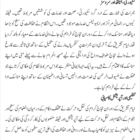
سکیورٹی، ہیلتھ اور سروسز
جمرات کی عمارت کے ارد گرد سکیورٹی، صحت اور خدمات کی کوششیں مربوط تھیں۔ فیلڈ
ٹیموں، رہنمائی مراکز اور ایمبولینس خدمات موجود تھیں۔ اس انتظام نے حفاظت کی سطح کو بڑھا
دیا تھا اور مناسک ادا کرنے کے دوران حجاج کو فراہم کی جانے والی خدمات کے معیار کو بلند کردیا
تھا۔ایام تشریق کے آخری دن جمرات پر کنکریاں مارنے کی تکمیل کے ساتھ ہی تاخیر سے فارغ
ہونے والے حجاج طوافِ وداع کی ادائیگی کے لیے مسجد الحرام جانے سے پہلے منی میں اپنے
مناسک کا اختتام کرتے ہیں۔ یہ ایک ایسا ایمانی منظر ہے جو اس مربوط نظام کی عکاسی کرتا ہے جو
مملکت نے ضیوف الرحمن کی خدمت اور انہیں آسانی اور اطمینان کے ساتھ اپنے مناسک ادا
کرنے کے لیے فراہم کیا ہے۔
تنظیمی اور آپریشنل کامیابی
ایام تشریق کے دوران حجاج کرام کی نقل و حرکت نے مختلف حکام کے درمیان انضمام کی سطح اور
ہجوم کے انتظام اور نقل و حرکت کے لیے آپریشنل اور فیلڈ منصوبوں کی کارکردگی کی عکاسی کی۔
اس انضمام نے سیزن کو کامیاب بنانے اور روانی اور حفاظت کی اعلی ترین سطحوں کو حاصل کرنے