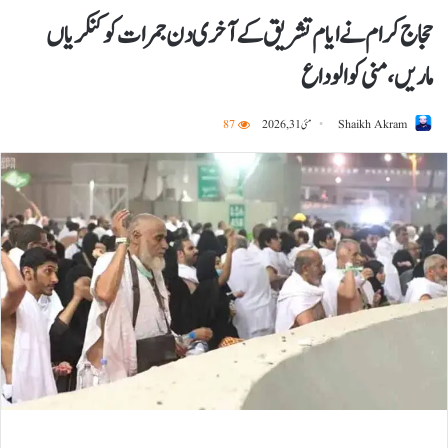
حجاج کرام نے ایام تشریق کے آخری دن جمرات کو کنکریاں
ماریں، منی کو الوداع
Shaikh Akram
مئی 31, 2026
87