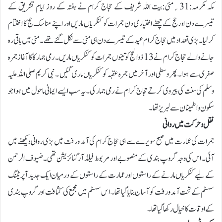
مکہ مکرمہ:31؍مئی:بیت اللہ شریف کے حجاج کرام نے ہفتہ کے روز ایام تشریق کے
تیسرے دن اور حج کے چھٹے اختیاری دن جمرات کو کنکریاں ماریں اور اپنے مناسک حج کا اختتام
کرلیا۔ بڑی تعداد میں حجاج کرام عید کے تیسرے دن ہی منی سے نکل گئے تھے۔ منی میں باقی رہ
جانے والے حجاج کرام نے 13 ذو الحج کو تینوں جمرات کو کنکریاں ماریں۔ رمی جمار کا کا آغاز جمرہ
صغری سے ہوا۔ پھر وسطی اور آخر میں جمرہ عقبہ کو کنکریاں ماری گئیں ۔ نبی کریم صلی اللہ علیہ
وسلم کی سنت کی پیروی کرتے حجاج کرام نے رمی جمار کی۔ یہ سب ایسے ایمانی ماحول میں ہوا جو
سکون و اطمینان سے لبریز تھا۔
نقل و حرکت میں روانی
جمرات کی عمارت میں صبح سویرے سے ہی حجاج کرام کی آمد و رفت میں بڑی روانی دیکھنے میں
آئی۔ اس کی وجہ گروپ بندی کے منصوبے اور مربوط فیلڈ آرگنائزیشن تھی۔ ضیوف الرحمن
کے لیے کنکریاں مارنے کے راستوں اور عمارت کے راستوں کے درمیان ایک جدید آپریٹنگ
سسٹم کے تحت آمد و رفت کو آسان بنایا گیا تھا۔ اس سسٹم میں مجمع کی کثافت اور گروپ بندی
کے اوقات کا خیال رکھا گیا تھا۔