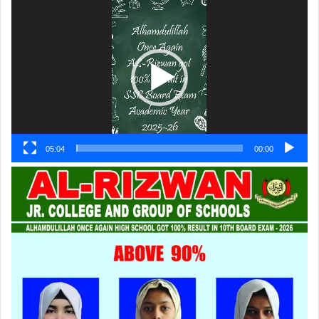
ویڈیو
پلیئر
05:04
00:00