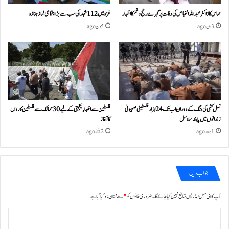
حماس کا ڈاکٹر عبداللہ الخباص کی وفات پر گہرے رنج وغم کااظہار
غزہ میں 112 شہدا کی سب سے بڑا اجتماعی نماز جنازہ
3 دن ago
5 دن ago
نسل کشی کی جنگ کے دوران اب تک 24ہزار فلسطینی صہیونی
فلسطین سے اظہارِ یکجہتی کے لیے 30 ممالک سے فلسطین کارواں
زندانوں میں پابند سلاسل
کا آغاز
1 ہفتہ ago
2 ہفتے ago
جواب دیں
آپ کا ای میل ایڈریس شائع نہیں کیا جائے گا۔
ضروری خانوں کو
*
سے نشان زد کیا گیا ہے
ت