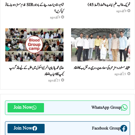
تحریک طالب علم: پسندیدہ اشعار (قسط:45)
تمام دستاویزات دینے کے باوجود SIR فارم مسترد ہو جائے تو
کیا کریں؟
9 گھنٹے ago
9 گھنٹے ago
عقیقہ مسنونہ و سفرِ عمرہ کی سعادت پر روح پرور تقریب کا انعقاد
حاجی محمد پاڈیلا پرائمری اسکول میں طلبہ کے لیے بلڈ گروپ
کیمپ کا کامیاب انعقاد
21 گھنٹے ago
21 گھنٹے ago
Join Now
WhatsApp Group
Join Now
Facebook Group