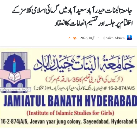
جامعۃ البنات حیدرآباد سعیدآباد میں گرمائی اسلامی کلاسز کے
اختتام پر جلسہ اور تقسیم انعامات کا انعقاد
Shaikh Akram
مئی 18, 2026
21