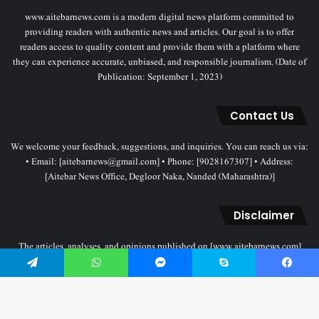
www.aitebarnews.com is a modern digital news platform committed to
providing readers with authentic news and articles. Our goal is to offer
readers access to quality content and provide them with a platform where
they can experience accurate, unbiased, and responsible journalism. (Date of
Publication: September 1, 2023)
Contact Us
We welcome your feedback, suggestions, and inquiries. You can reach us via:
• Email: [aitebarnews@gmail.com] • Phone: [9028167307] • Address:
[Aitebar News Office, Degloor Naka, Nanded (Maharashtra)]
Disclaimer
The articles, analyses, and opinions published on [www.aitebarnews.com]
solely represent the personal views and opinions of the authors. These views
do not necessarily reflect the stance of the Aitebar News management. Any
Telegram
WhatsApp
Messenger
Skype
Facebook
legal proceedings related to objectionable content will be subject to the
jurisdiction of the Nanded court only.