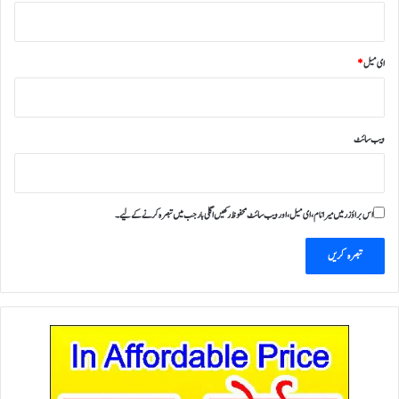
ای میل
*
ویب‌ سائٹ
اس براؤزر میں میرا نام، ای میل، اور ویب سائٹ محفوظ رکھیں اگلی بار جب میں تبصرہ کرنے کےلیے۔