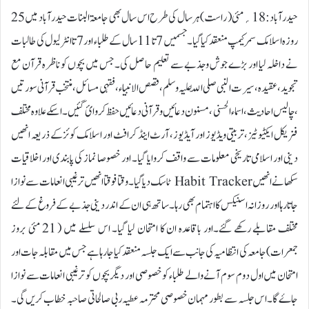
حیدرآباد:18؍مئی ( راست) ہر سال کی طرح اس سال بھی جامعۃ البنات حیدرآباد میں 25
روزہ اسلامک سمر کیمپ منعقد کیاگیا۔جسمیں 7 تا 11 سال کے طلباء اور 7 تا انٹر لیول کی طالبات
نے داخلہ لیا اور بڑے جوش وجذبے سے تعلیم حاصل کی۔جس میں بچوں کو ناظرہ قرآن مع
تجوید ،عقیدہ ،سیرت النبی صلی اللّٰہ علیہ وسلم، قصص الانبیاء، فقہی مسائل ،منتخب قرآنی سورتیں
،چالیس احادیث ،اسماء الحسنی ،مسنون دعائیں و قرآنی دعائیں حفظ کروائ گئیں ۔اسکے علاوہ مختلف
فزیکل ایکٹیوٹیز ،تربیتی ویڈیوز اور آیڈیوز، آرٹ اینڈ کرافٹ اور اسلامک کوئز کے ذریعہ انھیں
دینی اور اسلامی تاریخی معلومات سے واقف کروایا گیا۔ اور خصوصا نماز کی پابندی اور اخلاقیات
سکھانے انھیںHabit Tracker ٹاسک دیا گیا۔ وقتا فوقتا انھیں ترغیبی انعامات سے نوازا
جاتارہا اور روزانہ اسنیکس کا اہتمام بھی رہا۔ساتھ ہی ان کے اندر دینی جذبے کے فروغ کے لئے
مختلف مقابلے رکھے گئے۔اور باقاعدہ ان کا امتحان لیا گیا۔ اس سلسلے میں ( 21 مئی بروز
جمعرات) جامعہ کی انتظامیہ کی جانب سے ایک جلسہ منعقد کیا جارہا ہے جس میں مقابلہ جات اور
امتحان میں اول دوم سوم آنے والے طلباء کو خصوصی اور دیگر بچوں کو ترغیبی انعامات سے نوازا
جاۓ گا۔اس جلسہ سے بطور مہمان خصوصی محترمہ عطیہ ربی صالحاتی صاحبہ خطاب کریں گی۔