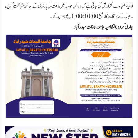
اولیاء طلباء سے گزارش کی جاتی ہے کہ وہ اس جلسہ میں وقت کی پابندی کے ساتھ شرکت کریں
۔جلسہ کے اوقات کار صبح 10:00 تا 1:00 بجے ہوں گے ۔
جاری کردہ : انتظامیہ جامعۃ البنات حیدرآباد