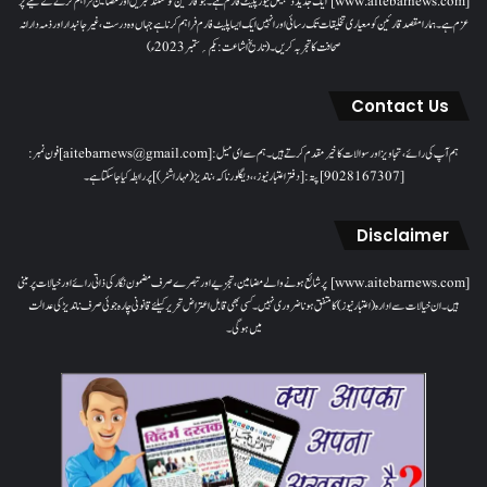
[www.aitebarnews.com] ایک جدید ڈیجیٹل نیوز پلیٹ فارم ہے۔ جو قارئین کو مستند خبریں اور مضامین فراہم کرنے کے لیے پُر
عزم ہے۔ ہمارا مقصدقارئین کو معیاری تخلیقات تک رسائی اور انہیں ایک ایسا پلیٹ فارم فراہم کرنا ہے جہاں وہ درست، غیر جانبدار اور ذمہ دارانہ
صحافت کا تجربہ کریں۔( تاریخ اشاعت : یکم؍ ستمبر 2023ء)
Contact Us
ہم آپ کی رائے، تجاویز اور سوالات کا خیرمقدم کرتے ہیں۔ ہم سےای میل: [aitebarnews@gmail.com]فون نمبر:
[9028167307]پتہ: [دفتر اعتبار نیوز، ، دیگلور ناکہ، ناندیڑ(مہاراشٹر) ] پر رابطہ کیا جاسکتا ہے۔
Disclaimer
[www.aitebarnews.com] پر شائع ہونے والے مضامین، تجزیے اور تبصرے صرف مضمون نگار کی ذاتی رائے اور خیالات پر مبنی
ہیں۔ ان خیالات سے ادارہ (اعتبار نیوز) کا متفق ہونا ضروری نہیں۔ کسی بھی قابل اعتراض تحریر کیلئے قانونی چارہ جوئی صرف ناندیڑ کی عدالت
میں ہوگی۔