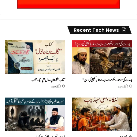
Recent Tech News
بھارت کی موجودہ حکومت،ایسٹ انڈیا کمپنی کی راہ پر!
کتاب "گلستانِ عادل” پر ایک تبصرہ
5 گھنٹے ago
5 گھنٹے ago