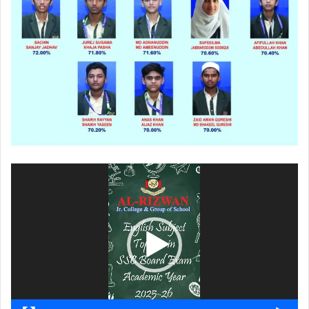
ویڈیو
پلیئر