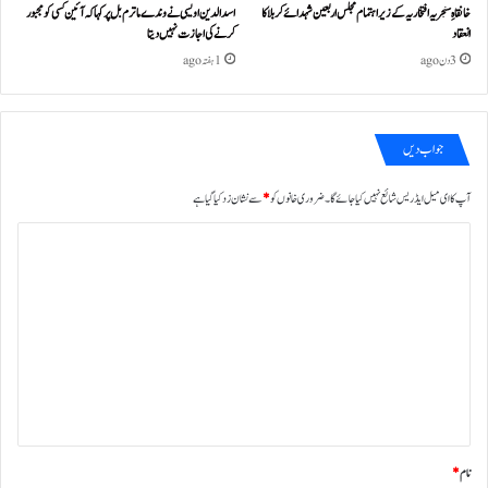
خانقاہِ سنجریہ افتخاریہ کے زیراہتمام مجلس اربعین شہدائے کربلا کا
اسد الدین اویسی نے وندے ماترم بل پر کہا کہ آئین کسی کو مجبور
انعقاد
کرنے کی اجازت نہیں دیتا
3 دن ago
1 ہفتہ ago
جواب دیں
آپ کا ای میل ایڈریس شائع نہیں کیا جائے گا۔
ضروری خانوں کو
*
سے نشان زد کیا گیا ہے
ت
ب
ص
ر
ہ
*
نام
*