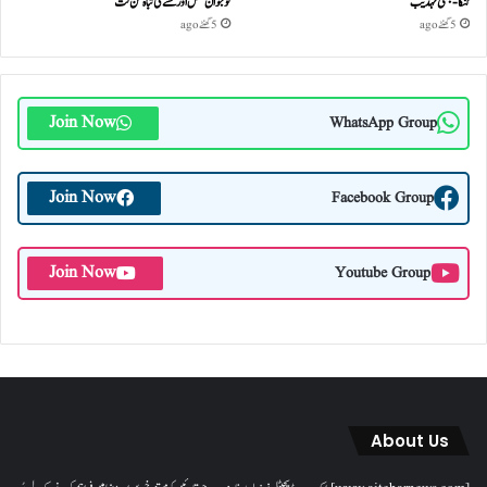
گنگا-جمنی تہذیب
نوجوان نسل اور نشے کی تباہ کن لت
5 گھنٹے ago
5 گھنٹے ago
Join Now
WhatsApp Group
Join Now
Facebook Group
Join Now
Youtube Group
About Us