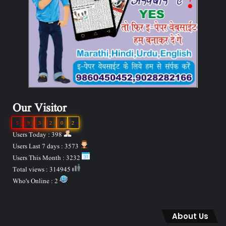
Our Visitor
5
9
3
2
0
2
Users Today : 398
Users Last 7 days : 3573
Users This Month : 3232
Total views : 314945
Who's Online : 2
About Us