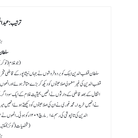
ترتیب: عبدالح
٭
سلطان
( جو غلام ( نوک
سلطان قطب الدین ایبک کو بردہ فروشوں نے جہاں نیشاپور کے قاضی فخر ال
قطب الدین کی غیر معمولی صلاحیتوں کو دیکھ کر بڑے متاثر ہوئے اور انھوں 
انتقال کے بعد قاضی کے وارثوں نے انھیں بحیثیت غلام کے ایک سوداگر ک
نے انھیں خریدا۔ محمد غوری نے ان کی صلاحیتوں کو دیکھتے ہوئے انھیں میرا
الدین کی تاجپوشی کی رسم ۱۷؍ مارچ ۱۲۰۶ء کو ہوئی۔ انھوں نے صرف چار سال تک حکومت کی۔ ان کا انتقال ۴؍نومبر ۱۲۱۰ء کو لاہور میں ہوا۔
( شخصیات (کوئز) مکتبہ الح
٭