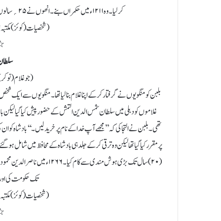
کرلیا۔ وہ ۱۲۱۱ء میں حکمراں بنے۔ انھوں نے ۲۵؍ سالوں تک کامیاب حکومت کی۔ ۲۶؍ اپریل ۱۲۳۶ء میں ان کا انتقال ہوگیا۔
( شخصیات (کوئز) مکتبہ الحس
٭
سلطان
( جو غلام ( نوک
غلاموں کو دہلی میں سلطان شمس الدین التمش کے حضور پیش کیا گیا لیکن باد
تھی۔ بلبن نے التجا کی کہ ’’ مجھے آپ خدا کے نام پر خرید لیں۔‘‘ بادشاہ کو ان ک
پر مقرر کیا گیا تھا لیکن وہ ترقی کرکے جلد ہی بادشاہ کے محافظ میں شامل ہ
تک حکومت کی اور ۱۲۸۹ء میں ان کا انتقال ہوگیا
( شخصیات (کوئز) مکتبہ الح
٭