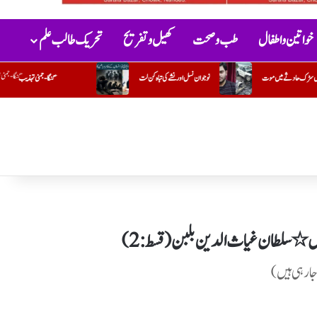
خواتین و اطفال
طب و صحت
کھیل و تفریح
تحریک طالب علم
وان نسل اور نشے کی تباہ کن لت
گنگا-جمنی تہذیب
کتاب "گلستانِ عادل” پر ایک تبصرہ
لطان غیاث الدین بلبن ( قسط : 2)
جارہی ہیں)