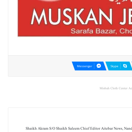
Messenger
Skype
Misbah Cloth Center Ad
Shaikh Akram S/O Shaikh Saleem Chief Editor Aitebar News, Na