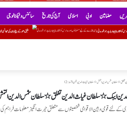
خبریں
مضامین
ادبی
اسلامی
آج کی تاریخ
سائنس و ٹیکنالوجی
عتیق احمد کے بیٹے ابان کی جھانسی میں سڑک حادثے میں موت
نوج
تغلق٭ سلطان شمس الدین التمش٭ سلطان غیاث الدین بلبن ( قسط : 2)
الدین ایبک٭سلطان غیاث الدین تغلق٭ سلطان شمس الدین التمش٭ س
اری کے لئے قومی و بین الاقوامی شخصیتوں سے متعلق حیرت انگیز معلومات فراہم کی 