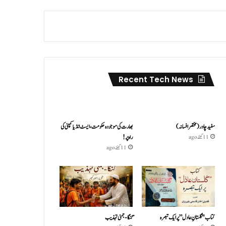
Recent Tech News
سفید چادر( مختصر افسانہ)
بھارت کی موجودہ حکومت،ایسٹ انڈیا کمپنی کی
راہ پر!
11 گھنٹے ago
11 گھنٹے ago
کتاب "گلستانِ عادل” پر ایک تبصرہ
گنگا-جمنی تہذیب