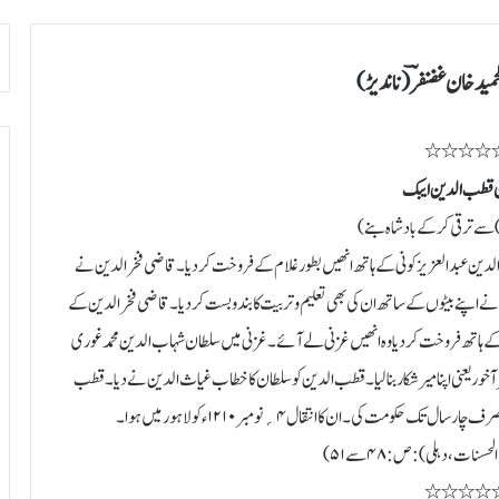
مید خان غضنفرؔ ( ناندیڑ)
٭٭٭٭
 قطب الدین ایبک
ر) سے ترقی کرکے بادشاہ بنے)
دین عبدالعزیز کونی کے ہاتھ انھیں بطور غلام کے فروخت کردیا ۔ قاضی فخر الدین نے
نے اپنے بیٹوں کے ساتھ ان کی بھی تعلیم و تربیت کا بندوبست کردیا۔ قاضی فخر الدین کے
ے ہاتھ فروخت کردیا وہ انھیں غزنی لے آئے۔ غزنی میں سلطان شہاب الدین محمد غوری
ٓخور یعنی اپنا میر شکار بنالیا۔ قطب الدین کو سلطان کا خطاب غیاث الدین نے دیا۔ قطب
سنات، دہلی): ص: ۴۸ سے ۵۱)
٭٭٭٭