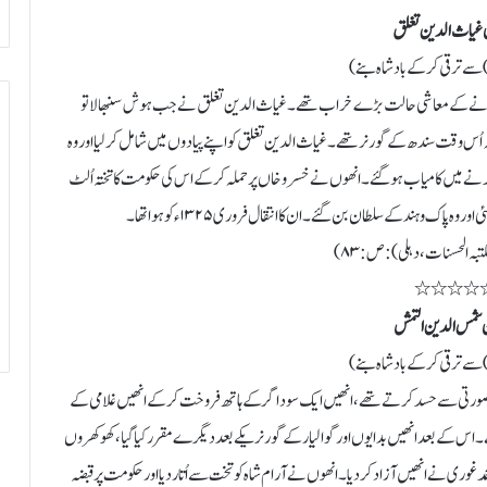
غیاث الدین تغلق
ر) سے ترقی کرکے بادشاہ بنے)
ھرانے کے معاشی حالت بڑے خراب تھے۔ غیاث الدین تغلق نے جب ہوش سنبھالا تو
 اُس وقت سندھ کے گورنر تھے۔ غیاث الدین تغلق کو اپنے پیادوں میں شامل کرلیا اور وہ
 کرنے میں کامیاب ہوگئے۔ انھوں نے خسرو خاں پر حملہ کرکے اس کی حکومت کا تختہ اُلٹ
پاک و ہند کے سلطان بن گئے۔ ان کا انتقال فروری ۱۳۲۵ء کو ہوا تھا۔
بہ الحسنات، دہلی): ص: ۸۳)
٭٭٭٭
 شمس الدین التمش
ر) سے ترقی کرکے بادشاہ بنے)
وبصورتی سے حسد کرتے تھے، انھیں ایک سوداگر کے ہاتھ فروخت کرکے انھیں غلامی کے
 اس کے بعد انھیں بدایوں اور گوالیار کے گورنر یکے بعد دیگرے مقرر کیا گیا، کھوکھروں
ری نے انھیں آزاد کردیا۔ انھوں نے آرام شاہ کو تخت سے اُتار دیا اور حکومت پر قبضہ