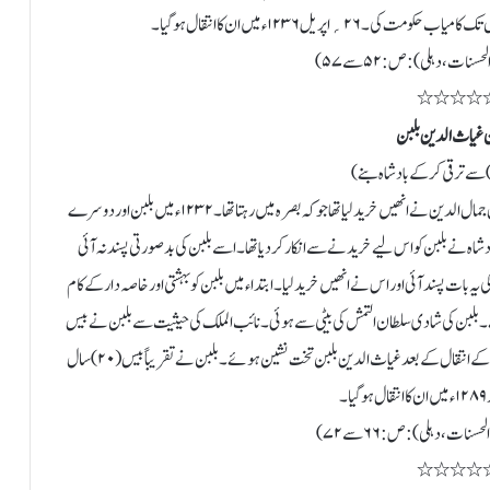
نات، دہلی): ص: ۵۲ سے ۵۷)
٭٭٭٭
 غیاث الدین بلبن
ر) سے ترقی کرکے بادشاہ بنے)
بلبن کو منگویوں نے گرفتار کرکے اپنا غلام بنالیا تھا۔ منگویوں سے ایک شخص جمال الدین نے انھیں خرید لیا تھا جو کہ بصرہ میں رہتا تھا۔ ۱۲۳۲ء میں بلبن اور دوسرے
شاہ نے بلبن کو اس لیے خریدنے سے انکار کردیا تھا۔ اسے بلبن کی بدصورتی پسند نہ آئی
ی یہ بات پسند آئی اور اس نے انھیں خرید لیا۔ ابتداء میں بلبن کو بہشتی اور خاصہ دار کے کام
وگئے۔ بلبن کی شادی سلطان التمش کی بیٹی سے ہوئی۔ نائب الملک کی حیثیت سے بلبن نے بیس
(۲۰) سال تک بڑی ہوش مندی سے کام کیا۔ ۱۲۶۶ء میں ناصر الدین محمود کے انتقال کے بعد غیاث الدین بلبن تخت نشین ہوئے۔ بلبن نے تقریباً بیس (۲۰) سال
۔
سنات، دہلی): ص: ۶۶سے ۷۲)
٭٭٭٭