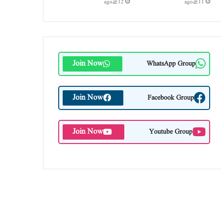
11 گھنٹے ago
12 گھنٹے ago
Join Now
WhatsApp Group
Join Now
Facebook Group
Join Now
Youtube Group