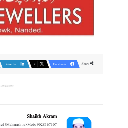
Share
LinkedIn
X
Facebook
vertisment
Shaikh Akram
nded (Maharashtra) Mob: 9028167307