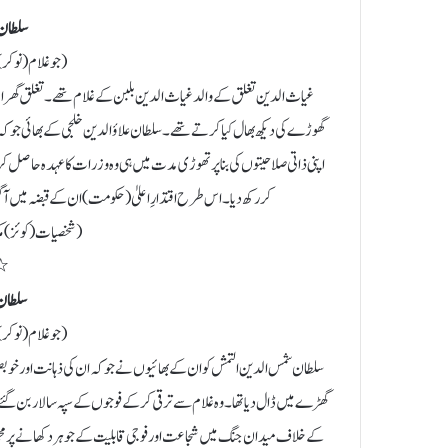
سلطان 
( جو غلام ( نوک
غیاث الدین تغلق کے والد غیاث الدین بلبن کے غلام تھے۔ تغلق گ
گھوڑے کی دیکھ بھال کیا کرتے تھے۔ سلطان علاؤالدین خلجی کے بھائی جو کہ
اپنی ذاتی صلاحیتوں کی بنا پر تھوڑی مدت میں ہی وہ وزرات کا عہدہ حاصل
کر رکھ دیا۔ اس طرح اقتدارِ اعلیٰ ( حکومت) ان کے قبضہ میں آگئی اور وہ 
( شخصیات (کوئز) مکت
٭
سلطان
( جو غلام ( نوک
سلطان شمس الدین التمش کو ان کے بھائیوں نے جو کہ ان کی ذہانت اور خ
گھڑے میں ڈال دیا تھا۔ وہ غلام سے ترقی کرکے فوجوں کے سپہ سالار بن گئے۔
کے خلاف میدان جنگ میں شجاعت اور فوجی قابلیت کے جوہر دکھانے پر محمد غو