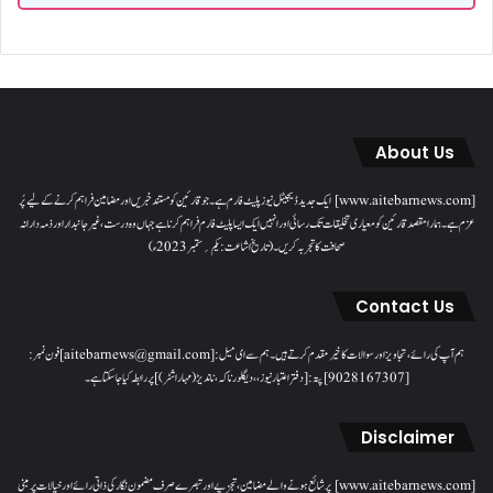
About Us
[www.aitebarnews.com] ایک جدید ڈیجیٹل نیوز پلیٹ فارم ہے۔ جو قارئین کو مستند خبریں اور مضامین فراہم کرنے کے لیے پُر
عزم ہے۔ ہمارا مقصدقارئین کو معیاری تخلیقات تک رسائی اور انہیں ایک ایسا پلیٹ فارم فراہم کرنا ہے جہاں وہ درست، غیر جانبدار اور ذمہ دارانہ
صحافت کا تجربہ کریں۔( تاریخ اشاعت : یکم؍ ستمبر 2023ء)
Contact Us
ہم آپ کی رائے، تجاویز اور سوالات کا خیرمقدم کرتے ہیں۔ ہم سےای میل: [aitebarnews@gmail.com]فون نمبر:
[9028167307]پتہ: [دفتر اعتبار نیوز، ، دیگلور ناکہ، ناندیڑ(مہاراشٹر) ] پر رابطہ کیا جاسکتا ہے۔
Disclaimer
[www.aitebarnews.com] پر شائع ہونے والے مضامین، تجزیے اور تبصرے صرف مضمون نگار کی ذاتی رائے اور خیالات پر مبنی