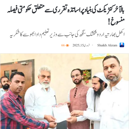
بالآخر کنٹریکٹ کی بنیاد پر اساتذہ تقرری سے متعلق حکومتی فیصلہ
منسوخ !
اکھل بھارتیہ اردو شکشک سنگھ کی جانب سے وزیر تعلیم دادا بھو سے کا شکریہ
Shaikh Akram
فروری 15, 2025
66