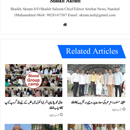
Shaikh Akram
Shaikh Akram S/O Shaikh Saleem Chief Editor Aitebar News, Nanded
(Maharashtra) Mob: 9028167307 Email: akram.ned@gmail.com
We
bsit
e
Related Articles
عقیقہ مسنونہ و سفرِ عمرہ کی سعادت پر روح پرور تقریب کا انعقاد
حاجی محمد پاڈیلا پرائمری اسکول میں طلبہ کے لیے بلڈ گروپ کیمپ
کا کامیاب انعقاد
2 دن ago
2 دن ago