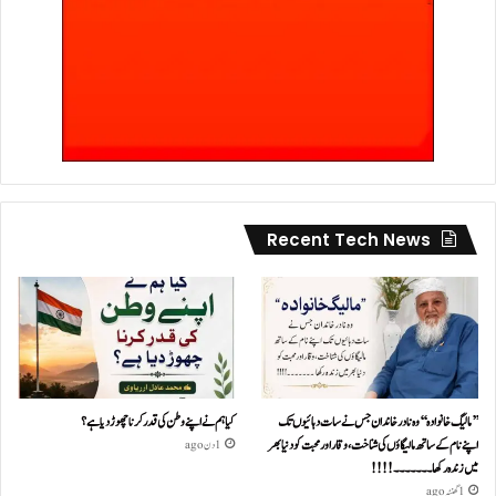
Recent Tech News
’’مالیگ خانوادہ‘‘ وہ نادر خاندان جس نے سات دہائیوں تک
کیا ہم نے اپنے وطن کی قدر کرنا چھوڑ دیا ہے؟
اپنے نام کے ساتھ مالیگاؤں کی شناخت، وقار اور محبت کو دنیا بھر
1 دن ago
میں زندہ رکھا ۔۔۔۔۔۔۔!!!!
1 گھنٹہ ago