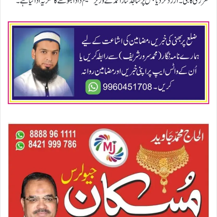
تقرری کا جی ۔ آر رد کر دیا جس پر ساجد نثار احمد نے وزیر تعلیم دادا بھو سے کا شکریہ ادا کیا ہے۔