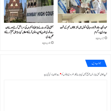
عبدالمجید سالار اقرا اردو ہائی اسکول میں نشہ مخالف مہم کے تحت
بمبئی ہائی کورٹ نے ہڑتالی ڈاکٹروں کی سرزنش کرتے ہوئے ان
بیداری پروگرام
سے فوری طور پر کام پر واپس آنے کا مطالبہ کیا۔ہڑتال ختم کرنے کا
حکم جاری
2 دن ago
4 دن ago
جواب دیں
آپ کا ای میل ایڈریس شائع نہیں کیا جائے گا۔
ضروری خانوں کو
*
سے نشان زد کیا گیا ہے
ت
ب
ص
ر