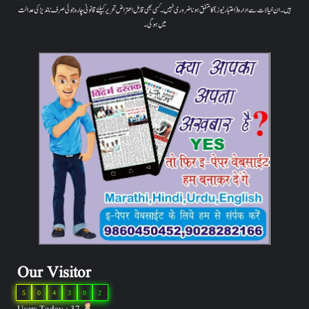
ہیں۔ ان خیالات سے ادارہ (اعتبار نیوز) کا متفق ہونا ضروری نہیں۔ کسی بھی قابل اعتراض تحریر کیلئے قانونی چارہ جوئی صرف ناندیڑ کی عدالت
میں ہوگی۔
Our Visitor
5
0
4
3
0
2