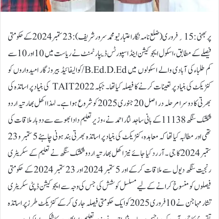
پربھنی:15؍فروری ( ضلع نامہ نگار اعتبار نیو محمد سرور شریف ) : 23 ستمبر 2024 کے حکومتی
فیصلے کے مطابق، اسکول ایجوکیشن اینڈ اسپورٹس ڈیپارٹمنٹ نے ریاست میں 10 اور 10 سے
کم طلباء کی آبادی والے ا سکولوں میں B.Ed.D.Ed/کوالیفائیڈ بیروز گار امیدواروں کو
کنٹریکٹ کی بنیاد پر تعینات کرنے کا فیصلہ کیا تھا۔ جبکہ 2022 TAIT کی بنیاد پر اساتذہ کی
بھرتی کا دوسرا مرحلہ در اصل 20 جنوری 2025 کو شروع ہوا ہے۔ لہذا اکھل بھارتیہ اردو
شکشک سنگھ 11138 کے بانی ساجد نثار احمد نے، وزیر تعلیم دادا بھو سے سے دو بار ملاقات کی
تھی اور مطالبہ کیا تھا کہ معاہدہ، کنٹریکٹ کی بنیاد پر اساتذہ بھرتی بند ہونی چاہئے 5 ستمبر و 23
ستمبر 2024 کا جی ۔ آر رد کیا جائے نیز اکھل بھارتیہ اردو شکشک سنگھ نے تعلیم کے سکریٹری
رنجیت سنگھ دیول سے ملاقات کرکے اور 5 ستمبر 2024 اور 23 ستمبر 2024 کے حکومتی
فیصلوں کو منسوخ کرانے کے لیے مسلسل کوشش کی جس کی وجہ سے ایجوکیشن ڈپٹی سکریٹری
تشار مہا جن نے 10 فروری 2025 کو ایک حکومتی فیصلہ جاری کر کے کنٹریکٹ طرز پر اساتذہ