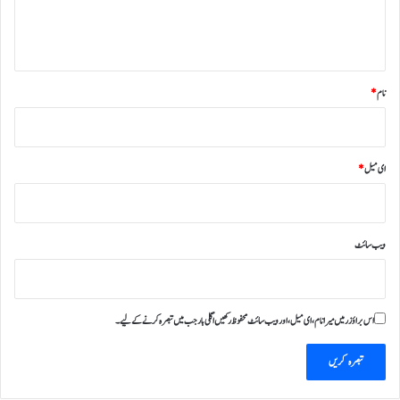
ہ
*
نام
*
ای میل
*
ویب‌ سائٹ
اس براؤزر میں میرا نام، ای میل، اور ویب سائٹ محفوظ رکھیں اگلی بار جب میں تبصرہ کرنے کےلیے۔