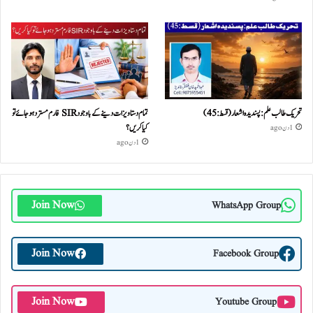
تحریک طالب علم: پسندیدہ اشعار (قسط:45)
تمام دستاویزات دینے کے باوجود SIR فارم مسترد ہو جائے تو
کیا کریں؟
1 دن ago
1 دن ago
Join Now
WhatsApp Group
Join Now
Facebook Group
Join Now
Youtube Group