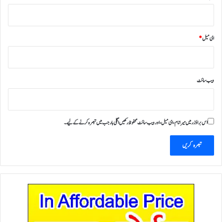
ای میل
*
ویب‌ سائٹ
اس براؤزر میں میرا نام، ای میل، اور ویب سائٹ محفوظ رکھیں اگلی بار جب میں تبصرہ کرنے کےلیے۔