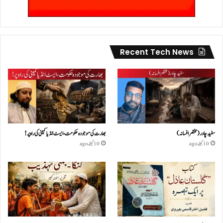
Recent Tech News
سفید چادر( مختصر افسانہ)
بھارت کی موجودہ حکومت،ایسٹ انڈیا کمپنی کی راہ پر!
10 گھنٹے ago
10 گھنٹے ago