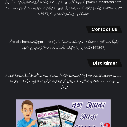
[www.aitebarnews.com] ایک جدید ڈیجیٹل نیوز پلیٹ فارم ہے۔ جو قارئین کو مستند خبریں اور مضامین فراہم کرنے کے لیے پُر
عزم ہے۔ ہمارا مقصدقارئین کو معیاری تخلیقات تک رسائی اور انہیں ایک ایسا پلیٹ فارم فراہم کرنا ہے جہاں وہ درست، غیر جانبدار اور ذمہ دارانہ
صحافت کا تجربہ کریں۔( تاریخ اشاعت : یکم؍ ستمبر 2023ء)
Contact Us
ہم آپ کی رائے، تجاویز اور سوالات کا خیرمقدم کرتے ہیں۔ ہم سےای میل: [aitebarnews@gmail.com]فون نمبر:
[9028167307]پتہ: [دفتر اعتبار نیوز، ، دیگلور ناکہ، ناندیڑ(مہاراشٹر) ] پر رابطہ کیا جاسکتا ہے۔
Disclaimer
[www.aitebarnews.com] پر شائع ہونے والے مضامین، تجزیے اور تبصرے صرف مضمون نگار کی ذاتی رائے اور خیالات پر مبنی
ہیں۔ ان خیالات سے ادارہ (اعتبار نیوز) کا متفق ہونا ضروری نہیں۔ کسی بھی قابل اعتراض تحریر کیلئے قانونی چارہ جوئی صرف ناندیڑ کی عدالت
میں ہوگی۔