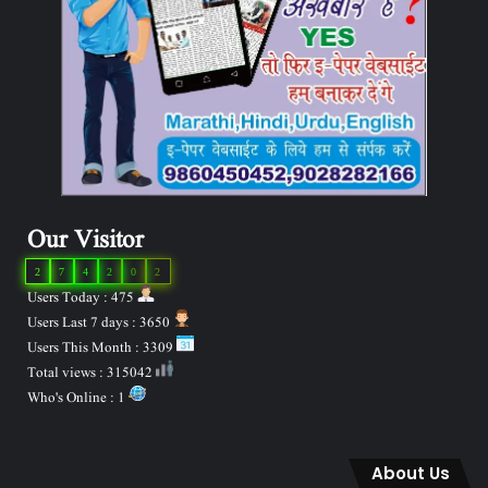
Our Visitor
2
7
4
2
0
2
Users Today : 475
Users Last 7 days : 3650
Users This Month : 3309
Total views : 315042
Who's Online : 1
About Us