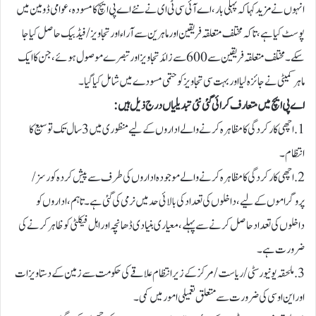
انہوں نے مزید کہا کہ پہلی بار،اے آئی سی ٹی ای نے نئے اے پی ایچ کا مسودہ، عوامی ڈومین میں
پوسٹ کیا ہے، تاکہ مختلف متعلقہ فریقین اور ماہرین سے آراء اور تجاویز/فیڈ بیک حاصل کیا جا
سکے۔ مختلف متعلقہ فریقین سے 600 سے زائد تجاویز اور تبصرے موصول ہوئے، جن کا ایک
ماہر کمیٹی نے جائزہ لیا اور بہت سی تجاویز کو حتمی مسودے میں شامل کیا گیا۔
اے پی ایچ میں متعارف کرائی گئی نئی تبدیلیاں درج ذیل ہیں:
1. اچھی کارکردگی کا مظاہرہ کرنے والے اداروں کے لیے منظوری میں 3 سال تک توسیع کا
انتظام۔
2. اچھی کارکردگی کا مظاہرہ کرنے والے موجودہ اداروں کی طرف سے پیش کردہ کورسز/
پروگراموں کے لیے، داخلوں کی تعداد کی بالائی حد میں نرمی کی گئی ہے۔ تاہم، اداروں کو
داخلوں کی تعداد حاصل کرنے سے پہلے، معیاری بنیادی ڈھانچہ اور اہل فیکلٹی کو ظاہر کرنے کی
ضرورت ہے۔
3. ملحقہ یونیورسٹی / ریاست / مرکز کے زیر انتظام علاقے کی حکومت سے زمین کے دستاویزات
اوراین او سی کی ضرورت سے متعلق تعمیلی امور میں کمی۔