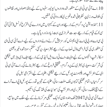
پہلے سے طے شدہ منظوری ہے۔
10. اے آئی سی ٹی ای کے منظور شدہ اداروں/یونیورسٹیوں کے لیے نافذ اصولوں اور تقاضوں
کی خلاف ورزی پر نظر ثانی شدہ تعزیری کارروائی کی شقیں۔
11. ‘انڈوویشن’ پروگرام کے ذریعے اور ان کے کیمپس میں ادارے کی اختراع کونسل (آئی آئی
سی) کے قیام کے ذریعے، جدت طرازی پر بہت زیادہ زور دیا گیا ہے۔
بی سی اے اور بی بی اے/ بی ایم ایس کورسز پیش کرنے والے اداروں کے لیے، اے آئی سی ٹی ای
کی منظوری کی نئی فراہمی ماڈل نصاب کے ذریعے بہتر معیار، پرگتی، سکشم، سوناتھ وغیرہ جیسی
اسکالرشپ اسکیموں کے لیے اہلیت، اے ٹی اے ایل اکیڈمی کے ذریعے ایف ڈی پیز میں فیکلٹی
کی شرکت، معیاری بہتری کے پروگرام، تحقیقی فروغ کے ذریعے بہتر بنائے گی۔ اے آئی سی ٹی
ای کے انٹرنشپ اور پلیسمنٹ پورٹل کے ذریعے فیکلٹی، طلباء کے لیے اختر اعی سیل کی
سرگرمیاں، تمام تکنیکی کتابوں تک مفت رسائی، طلباء کے تجزیہ قدر کے پورٹل (پی اے آر اے
کے ایچ) تک رسائی، تقرری اور انٹرنشپ کی سہولیات کی فنڈنگ کی اسکیم۔
اے آئی سی ٹی ای 2047 تک ہندوستان کو ایک تکنیکی مرکز بنانے کے لیے، ملک میں جامع،
معیاری، شمو لیاتی اور قابل رسائی تعلیم کو فروغ دینے کے تئیں پرعزم ہے۔