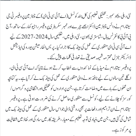
نئی دہلی، 6 دسمبر:تکنیکی تعلیم کی کْل ہند کونسل (اے آئی سی ٹی ای) کے چیئرمین پروفیسر ٹی جی
سیتارام نے وائس چیئرمین ڈاکٹر ابھے جیرے اور ممبر سکریٹری پروفیسر راجیو کمار کے ساتھ ،آج
پی آئی بی کانفرنس ہال، شاستری بھون، نئی دہلی میں، تعلیمی سال 2024-2027 کے لیے
اے آئی سی ٹی ای منظوری کے عمل کی ہینڈ بک کا اجراء کیا۔ پریس انفارمیشن بیورو کی ایڈیشنل
ڈائریکٹر جنرل محترمہ شمیمہ صدیقی نے تعارفی کلمات پیش کئے۔
پروفیسر سیتارام نے میڈیا کے نمائندوں سے خطاب کرتے ہوئے بتایا کہ اے آئی سی ٹی ای،
اگلے تین سالوں کے لیے نافذ ہونے والی منظوری کے عمل کی ہینڈ بک لے کر آیا ہے۔ یہ کتابچہ
ان عملوں کے بارے میں وضاحت کرتا ہے، جن پر اداروں کو تکنیکی اور انتظامی پروگراموں/
کورسز کو چلانے کے لیے، کونسل سے منظوری حاصل کرنے کی ضرورت ہوتی ہے۔ پروفیسر
سیتارام نے ان ترامیم اور دفعات پر بھی روشنی ڈالی جو اس سال منظوری کے عمل کی ہینڈ بک میں
شامل کی گئی ہیں، جن میں بنیادی توجہ تعلیم کے معیار، طریقہ کار میں سادگی اور نفاذ میں شفافیت
پر مرکوز ہے۔