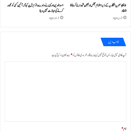
خانقاہِ سنجریہ افتخاریہ کے زیراہتمام مجلس اربعین شہدائے کربلا کا
اسد الدین اویسی نے وندے ماترم بل پر کہا کہ آئین کسی کو مجبور
انعقاد
کرنے کی اجازت نہیں دیتا
3 دن ago
1 ہفتہ ago
جواب دیں
آپ کا ای میل ایڈریس شائع نہیں کیا جائے گا۔
ضروری خانوں کو
*
سے نشان زد کیا گیا ہے
ت
ب
ص
ر
ہ
*
نام
*