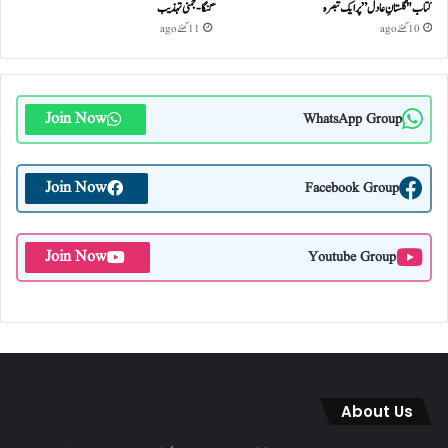
کتاب "گلستانِ عادل” پر ایک تبصرہ
گنگا-جمنی تہذیب
10 گھنٹے ago
11 گھنٹے ago
Join Now
WhatsApp Group
Join Now
Facebook Group
Join Now
Youtube Group
About Us