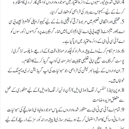
4. الحاق شدہ یونیورسٹیوں کے دائرہ اختیار میں موجودہ اداروں کو اچھی کارکردگی کا مظاہرہ
کرنے کے لیے، کیمپس سے باہر کی فراہمی کو متعارف کرایا۔
5. تکنیکی اور انتظامی تعلیم میں مربوط ترقی کو یقینی بنانے کے لیے کمپیوٹر ایپلی کیشنز (جیسے بی سی
اے) اور مینجمنٹ (جیسے بی بی اے / بی ایم ایس) میں انڈرگریجویٹ پروگراموں /کورسوں کو
اے آئی سی ٹی ای کے دائرہ اختیار میں لایا گیا ہے۔
6. ملازم/کام کرنے والے پیشہ ور افراد کو لچکدار موڈ (وقت) کے ذریعے، ڈپلومہ/ڈگری/
پوسٹ گریجویٹ سطح پر اپنی تعلیمی قابلیت/ہنر مندی کو اپ گریڈ کرنے کا انتظام۔
7. ان اداروں کے لیے ہائبرنیشن کی فراہمی، جو سہولیات کی اپ گریڈیشن/ ری ویمپنگ کے
خواہاں ہیں۔
8. اوپن اینڈ ڈسٹنس لرننگ (او ڈی ایل)/آن لائن لرننگ (او ایل) کے لیے منظوری کے عمل
سے متعلق مزید وضاحت
9. تمام اے آئی سی ٹی ای سے منظور شدہ اداروں کے پاس موجودہ بنیادی ڈھانچے کی سہولیات
اور انسانی وسائل کا موثر استعمال کرتے ہوئے ماہر سازی (پیشہ ورانہ کورسز کے ذریعے) کے لیے