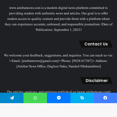
www.aitebarnews.com is a modern digital news platform committed to
providing readers with authentic news and articles. Our goal is to offer
readers access to quality content and provide them with a platform where
they can experience accurate, unbiased, and responsible journalism. (Date of
Publication: September 1, 2023)
Contact Us
We welcome your feedback, suggestions, and inquiries. You can reach us via:
• Email: [aitebarnews@gmail.com] • Phone: [9028167307] • Address:
[Aitebar News Office, Degloor Naka, Nanded (Maharashtra)]
Disclaimer
The articles, analyses, and opinions published on [www.aitebarnews.com]
solely represent the personal views and opinions of the authors. These views
do not necessarily reflect the stance of the Aitebar News management. Any
Telegram
WhatsApp
Messenger
Skype
Facebook
legal proceedings related to objectionable content will be subject to the
jurisdiction of the Nanded court only.