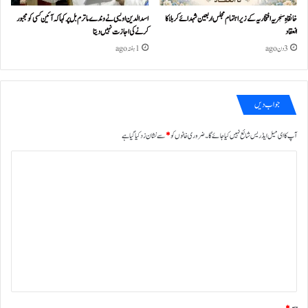
خانقاہِ سنجریہ افتخاریہ کے زیراہتمام مجلس اربعین شہدائے کربلا کا
اسد الدین اویسی نے وندے ماترم بل پر کہا کہ آئین کسی کو مجبور
انعقاد
کرنے کی اجازت نہیں دیتا
3 دن ago
1 ہفتہ ago
جواب دیں
آپ کا ای میل ایڈریس شائع نہیں کیا جائے گا۔
ضروری خانوں کو
*
سے نشان زد کیا گیا ہے
ت
ب
ص
ر
ہ
*