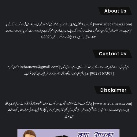
About Us
[www.aitebarnews.com] ایک جدید ڈیجیٹل نیوز پلیٹ فارم ہے۔ جو قارئین کو مستند خبریں اور مضامین فراہم کرنے کے لیے پُر
عزم ہے۔ ہمارا مقصدقارئین کو معیاری تخلیقات تک رسائی اور انہیں ایک ایسا پلیٹ فارم فراہم کرنا ہے جہاں وہ درست، غیر جانبدار اور ذمہ دارانہ
صحافت کا تجربہ کریں۔( تاریخ اشاعت : یکم؍ ستمبر 2023ء)
Contact Us
ہم آپ کی رائے، تجاویز اور سوالات کا خیرمقدم کرتے ہیں۔ ہم سےای میل: [aitebarnews@gmail.com]فون نمبر:
[9028167307]پتہ: [دفتر اعتبار نیوز، ، دیگلور ناکہ، ناندیڑ(مہاراشٹر) ] پر رابطہ کیا جاسکتا ہے۔
Disclaimer
[www.aitebarnews.com] پر شائع ہونے والے مضامین، تجزیے اور تبصرے صرف مضمون نگار کی ذاتی رائے اور خیالات پر مبنی
ہیں۔ ان خیالات سے ادارہ (اعتبار نیوز) کا متفق ہونا ضروری نہیں۔ کسی بھی قابل اعتراض تحریر کیلئے قانونی چارہ جوئی صرف ناندیڑ کی عدالت
میں ہوگی۔