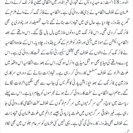
اندور: 18 اگست:مدھیہ پردیش کے تجارتی شہر اندور میں انتظامی عملے پر فائرنگ کرنے والے
ملزمان کے خلاف انتظامیہ نے بڑی کارروائی کی ہے۔ انتظامیہ نے فائرنگ کرنے والے ملزم کے
گھر پر بلڈوزر چلا دیا ہے حال ہی میں تجاوزات ہٹانے گئے نائب تحصیلدار اور پٹواری پر بھی
فائرنگ کر دی تھی۔ اس فائرنگ میں دونوں ملازمین بال بال بچ گئے۔ اس واقعے کے بعد
انتظامیہ ایکشن کے موڈ میں آگئی اور اتوار کو ملزم کے گھر پر بلڈوزر چلا دیا۔ اس کے علاوہ انتظامیہ
نے فائرنگ کرنے والوں کے خلاف بھی نیشنل سیکیورٹی ایکٹ کے تحت کارروائی کی ہے۔ اس
پورے واقعے کی ویڈیو بھی سوشل میڈیا پر وائرل ہوگئی۔ اس کے بعد سے انتظامیہ اس واقعہ میں
ملوث افراد کے خلاف مسلسل کارروائی کر رہی ہے۔ تجاوزات ہٹانے کے دوران سرکاری
ملازمین پر فائرنگ کے بعد اپوزیشن پارٹی کانگریس کی جانب سے بھی سنگین الزامات لگائے
گئے۔ تاہم اب انتظامیہ نے سخت کارروائی کرتے ہوئے مجرموں کو پیغام دیا ہے۔ اس سے پہلے
ریاست میں سماج دشمن سرگرمیوں میں سرگرم لوگوں کے خلاف سخت انتظامی کارروائی کی جا
رہی ہے۔ غیر اخلاقی سرگرمیوں میں ملوث یا زیادتی جیسے جرائم میں ملوث ملزمان کی تجاوزات
کے خلاف بھی بلڈوزر کارروائی کی گئی ہے۔ یہی نہیں کئی ملزمان کو سرعام جلوس میں بھی نکالا