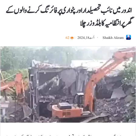
اندور میں نائب تحصیلدار اور پٹواری پر فائرنگ کرنے والوں کے
گھر پر انتظامیہ کا بلڈوزر چلا
Shaikh Akram
اگست 18, 2024
62