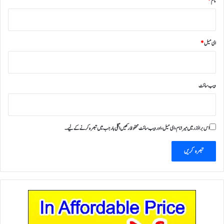
نام
*
ای میل
*
ویب‌ سائٹ
اس براؤزر میں میرا نام، ای میل، اور ویب سائٹ محفوظ رکھیں اگلی بار جب میں تبصرہ کرنے کےلیے۔