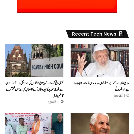
Recent Tech News
سیاسی فائدے کے لیے مسلمانوں اور مدارس کو نشانہ بنایا جا رہا
بمبئی ہائی کورٹ نے ہڑتالی ڈاکٹروں کی سرزنش کرتے ہوئے ان
ہے: ارشد مدنی
سے فوری طور پر کام پر واپس آنے کا مطالبہ کیا۔ہڑتال ختم کرنے
کا حکم جاری
11 گھنٹے ago
11 گھنٹے ago