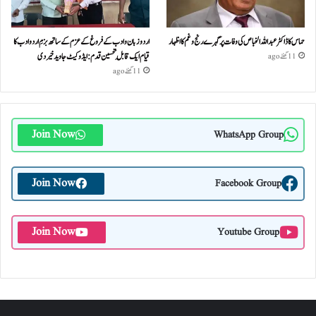
حماس کا ڈاکٹر عبداللہ الخباص کی وفات پر گہرے رنج وغم کااظہار
اردو زبان و ادب کے فروغ کے عزم کے ساتھ بزمِ اردو ادب کا
قیام ایک قابلِ تحسین قدم : ایڈوکیٹ جاوید خیردی
11 گھنٹے ago
11 گھنٹے ago
Join Now
WhatsApp Group
Join Now
Facebook Group
Join Now
Youtube Group