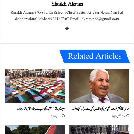
Shaikh Akram
Shaikh Akram S/O Shaikh Saleem Chief Editor Aitebar News, Nanded
(Maharashtra) Mob: 9028167307 Email: akram.ned@gmail.com
We
bsit
e
Related Articles
حماس کا ڈاکٹر عبداللہ الخباص کی وفات پر گہرے رنج وغم کااظہار
غزہ میں 112 شہدا کی سب سے بڑا اجتماعی نماز جنازہ
57 منٹس ago
2 دن ago