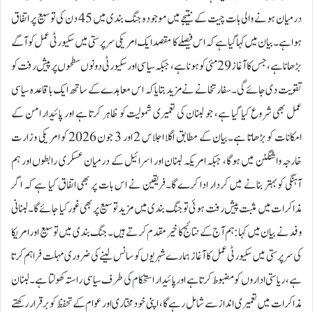
درمیان ہونے والی بات چیت کے نتیجے میں موجودہ جنگ بندی میں 45 دن کی توسیع پر اتفاق
ہوا ہے۔بیان میں کہا گیا ہے کہ اس فیصلے کا مقصد ایک امریکی سرپرستی میں سکیورٹی عمل کو آگے
بڑھانا ہے، جس کا آغاز 29 مئی کو ہونا ہے، جبکہ سیاسی اور سکیورٹی دونوں سطحوں پر پیش رفت کو
تقویت دی جائے گی۔سفارتخانے نے مزید بتایا کہ اس معاہدے کے ساتھ ایک باقاعدہ سیاسی
عمل بھی شروع کیا گیا ہے، جو لبنان کی تعمیری شمولیت کو ظاہر کرتا ہے اور پائیدار امن کے
امکانات کو بڑھاتا ہے۔بیان کے مطابق اگلا اجلاس 2 اور 3 جون 2026 کو امریکی وزارت
خارجہ واشنگٹن میں ہوگا، جبکہ امریکہ لبنان اور اسرائیل کے درمیان عسکری رابطوں اور ہم
آہنگی کو بہتر بنانے میں کردار ادا کرے گا۔فریقین نے اس بات پر بھی اتفاق کیا ہے کہ اگر
مذاکرات میں مثبت پیش رفت ہوئی تو جنگ بندی میں مزید توسیع پر بھی غور کیا جائے گا۔لبنانی
وفد نے بیان میں کہا:ہم آج کے نتائج کا خیرمقدم کرتے ہیں۔ جنگ بندی میں توسیع اور امریکا
کی سرپرستی میں سکیورٹی عمل کا آغاز ہمارے شہریوں کو سانس لینے کی ضروری مہلت فراہم کرتا
ہے، ریاستی اداروں کو مضبوط کرتا ہے اور پائیدار استحکام کی طرف سیاسی راستہ کھولتا ہے۔لبنان
مذاکرات میں تعمیری انداز سے شامل رہے گا، اپنی خودمختاری اور عوام کے تحفظ کو برقرار رکھتے