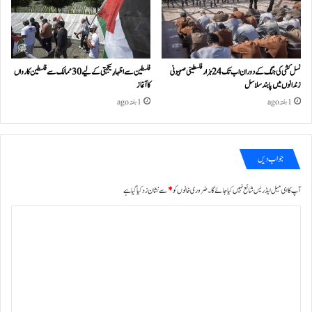
نسل کشی کی جنگ کے دوران اب تک 24ہزار فلسطینی صہیونی
فلسطین سے اظہارِ یکجہتی کے لیے 30 ممالک سے فلسطین کارواں
زندانوں میں پابند سلاسل
کا آغاز
1 ہفتہ ago
1 ہفتہ ago
جواب دیں
آپ کا ای میل ایڈریس شائع نہیں کیا جائے گا۔
ضروری خانوں کو
*
سے نشان زد کیا گیا ہے
ت
ب
ص
ر
ہ