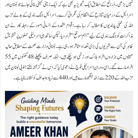
نہیں بڑھی۔ذرائع کے مطابق ایک تجویز یہ بھی ہے کہ ایک زمینی کمیٹی بنائی جائے جو لبنان اور
اسرائیل کے درمیان تنازع کے انتظام کی نگرانی کرے۔اسرائیل جنگ بندی کے بدلے حزب
اللہ کی عملی پابندیوں کا مطالبہ کر رہا ہے۔اقوام متحدہ کے انسانی امور کے رابطہ کار نے ان
مذاکرات کو جنگ بندی کے لیے ”اہم موقع” قرار دیا، لیکن ساتھ ہی اسرائیلی حملوں پر تشویش
ظاہر کی جن سے شہریوں کی بڑی تعداد متاثر ہو رہی ہے۔لبنانی وزارت صحت کے مطابق حالیہ
مہینوں میں ہزاروں افراد ہلاک اور زخمی ہو چکے ہیں، جبکہ صرف پچھلے 48 گھنٹوں میں 55
افراد مارے گئے۔اسی دوران اسرائیلی فوج نے دعوی کیا کہ اس نے گزشتہ ہفتے جنوبی لبنان میں
حزب اللہ کے 220 سے زائد جنگجو مارے ہیں اور 440 سے زیادہ اہداف کو نشانہ بنایا ہے۔