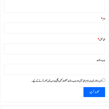
*
نام
*
ای میل
*
ویب‌ سائٹ
اس براؤزر میں میرا نام، ای میل، اور ویب سائٹ محفوظ رکھیں اگلی بار جب میں تبصرہ کرنے کےلیے۔