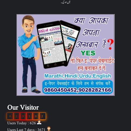
میں ہوگی۔
Our Visitor
0
2
9
1
0
2
Users Today : 626
Users Last 7 days : 3671