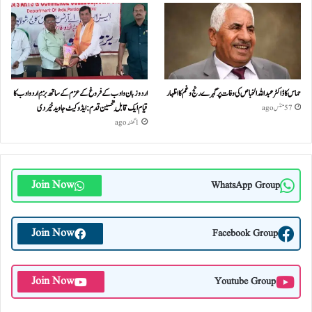
حماس کا ڈاکٹر عبداللہ الخباص کی وفات پر گہرے رنج وغم کااظہار
اردو زبان و ادب کے فروغ کے عزم کے ساتھ بزمِ اردو ادب کا
قیام ایک قابلِ تحسین قدم : ایڈوکیٹ جاوید خیردی
57 منٹس ago
1 گھنٹہ ago
Join Now
WhatsApp Group
Join Now
Facebook Group
Join Now
Youtube Group