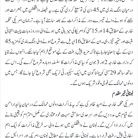
درمیان جنگ بندی میں 45 دن کی توسیع کر دی گئی ہے۔ یہ فیصلہ واشنگٹن میں جمعرات اور
جمعے کو ہونے والے تیسرے دور کے مذاکرات کے بعد سامنے آیا ہے۔ترجمان امریکی محکمہ
خارجہ کے مطابق 14 اور 15 مئی کو امریکا کی میزبانی میں ہونے والی دو روزہ بات چیت انتہائی
مثبت اور نتیجہ خیز رہی۔ان کے مطابق 16 اپریل سے شروع ہونے والی جنگ بندی کو مزید 45
دن کے لیے بڑھایا جا رہا ہے تاکہ مزید پیش رفت کے لیے موقع فراہم کیا جا سکے۔انہوں نے بتایا
کہ وزارت خارجہ 2 اور 3 جون کو سیاسی مذاکرات کا سلسلہ دوبارہ شروع کرے گی۔ اس کے
ساتھ ساتھ 29 مئی کو پینٹاگون میں ایک سیکیورٹی ٹریک بھی شروع کیا جائے گا، جس میں
دونوں ممالک کے فوجی وفود شریک ہوں گے۔
لبنانی خیر مقدم
امریکی محکمہ خارجہ نے امید ظاہر کی ہے کہ یہ مذاکرات دونوں ممالک کے درمیان پائیدار امن
کے قیام میں مدد دیں گے اور سرحدی سلامتی سمیت خودمختاری کے مکمل احترام کو یقینی بنانے
میں کردار ادا کریں گے۔لبنان نے واشنگٹن میں ہونے والی سہ فریقی مذاکرات کو ایک اہم
سفارتی پیش رفت قرار دیا ہے۔ لبنانی سفارتخانے کے مطابق لبنان، امریکہ اور اسرائیل کے