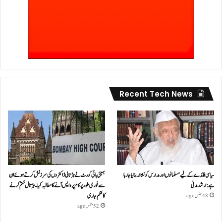
Recent Tech News
سیاسی فائدے کے لیے مسلمانوں اور مدارس کو نشانہ بنایا جا رہا
بمبئی ہائی کورٹ نے ہڑتالی ڈاکٹروں کی سرزنش کرتے ہوئے ان
ہے: ارشد مدنی
سے فوری طور پر کام پر واپس آنے کا مطالبہ کیا۔ہڑتال ختم کرنے
کا حکم جاری
48 منٹس ago
52 منٹس ago