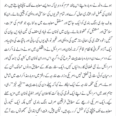
ہوئے۔وفد نے دوبارہ اپنے اس پختہ عزم کو دہرایا کہ وہ ایسے معاہدے تک پہنچنا چاہتے ہیں ،جو
لبنان کی مکمل خودمختاری بحال کرے اور تمام شہریوں کی سلامتی اور واپسی کو یقینی بنائے۔ ان کا
ہدف جاری جنگ بندی کو ایک جامع اور مستقل معاہدے میں بدلنا ہے جو عوام کی عزت،
سلامتی اور مستقبل کو محفوظ بنائے۔بیان میں لبنان کے بنیادی مقف کی تین بنیادیں بیان کی
گئیں:خودمختاری کی بحالی،نازحین کی واپسی اور تعمیر نو،قیدیوں کی رہائی اور باقیات کی واپسیاور
ایک آزاد نگرانی کا نظام قائم کرنا۔لبنان اور اسرائیل نے واشنگٹن میں ہونے والے مذاکرات
کے دوسرے دن دوبارہ بات چیت شروع کی، اگرچہ اس دوران لبنان میں کشیدگی بڑھ گئی اور
اسرائیل نے نئی فضائی کارروائیاں کیں۔ایک سفارت کار کے مطابق دونوں ممالک جن کے
درمیان کوئی سفارتی تعلق نہیں، امریکی وزارت خارجہ کے دفتر میں دوبارہ مذاکرات میں شامل
ہوئے۔امریکی محکمہ خارجہ کے ایک اہلکار نے کہا کہ پہلے دن کی بات چیت ”نتیجہ خیز” رہی،
تاہم بعد میں اسرائیل نے اپنے ایک فوجی کی ہلاکت کا اعلان کیا اور جنوبی لبنان میں مزید حملے
کیے۔ایک امریکی ذریعے کے مطابق فریقین صرف جنگ بندی نہیں بلکہ ایک سکیورٹی
معاہدے تک پہنچنے کی کوشش کر رہے ہیں، لیکن پیش رفت ابھی ابتدائی سمجھوتوں سے آگے