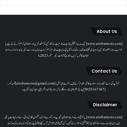
About Us
[www.aitebarnews.com] ایک جدید ڈیجیٹل نیوز پلیٹ فارم ہے۔ جو قارئین کو مستند خبریں اور مضامین فراہم کرنے کے لیے پُر
عزم ہے۔ ہمارا مقصدقارئین کو معیاری تخلیقات تک رسائی اور انہیں ایک ایسا پلیٹ فارم فراہم کرنا ہے جہاں وہ درست، غیر جانبدار اور ذمہ دارانہ
صحافت کا تجربہ کریں۔( تاریخ اشاعت : یکم؍ ستمبر 2023ء)
Contact Us
ہم آپ کی رائے، تجاویز اور سوالات کا خیرمقدم کرتے ہیں۔ ہم سےای میل: [aitebarnews@gmail.com]فون نمبر:
[9028167307]پتہ: [دفتر اعتبار نیوز، ، دیگلور ناکہ، ناندیڑ(مہاراشٹر) ] پر رابطہ کیا جاسکتا ہے۔
Disclaimer
[www.aitebarnews.com] پر شائع ہونے والے مضامین، تجزیے اور تبصرے صرف مضمون نگار کی ذاتی رائے اور خیالات پر مبنی
ہیں۔ ان خیالات سے ادارہ (اعتبار نیوز) کا متفق ہونا ضروری نہیں۔ کسی بھی قابل اعتراض تحریر کیلئے قانونی چارہ جوئی صرف ناندیڑ کی عدالت