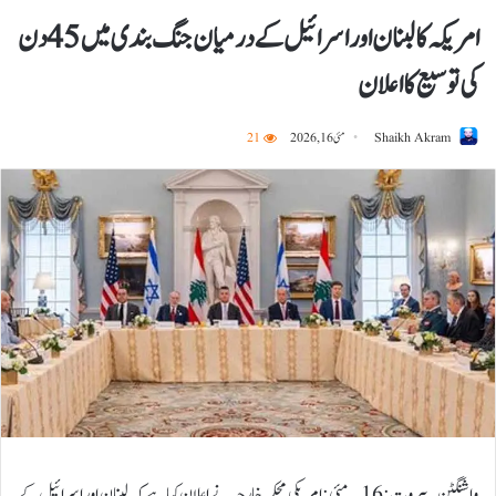
امریکہ کا لبنان اور اسرائیل کے درمیان جنگ بندی میں 45 دن
کی توسیع کا اعلان
Shaikh Akram
مئی 16, 2026
21
واشنگٹن۔بیروت:16؍مئی:امریکی محکمہ خارجہ نے اعلان کیا ہے کہ لبنان اور اسرائیل کے