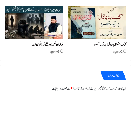
کتاب "گلستانِ عادل” پر ایک تبصرہ
نوجوان نسل اور نشے کی تباہ کن لت
2 دن ago
2 دن ago
جواب دیں
آپ کا ای میل ایڈریس شائع نہیں کیا جائے گا۔
ضروری خانوں کو
*
سے نشان زد کیا گیا ہے
ت
ب
ص
ر