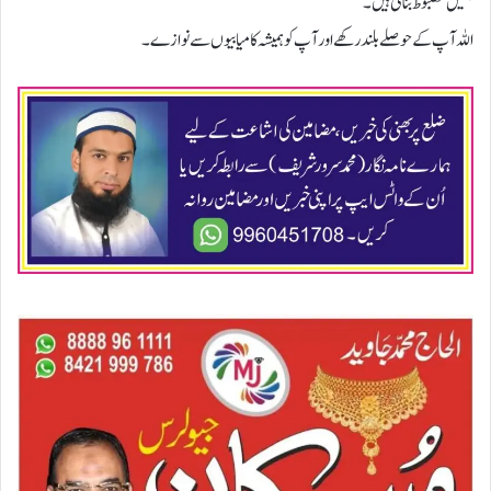
ہمیں مضبوط بناتی ہیں۔
اللہ آپ کے حوصلے بلند رکھے اور آپ کو ہمیشہ کامیابیوں سے نوازے۔