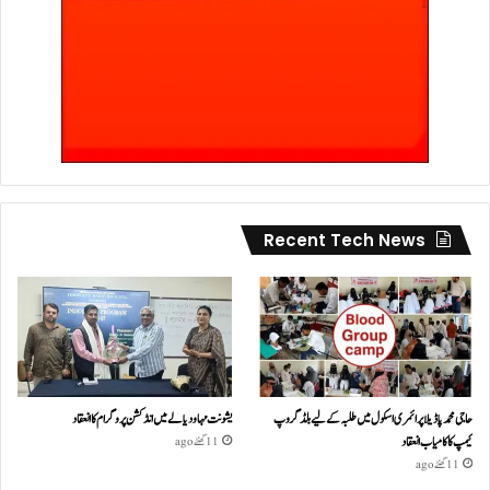
Recent Tech News
حاجی محمد پاڈیلا پرائمری اسکول میں طلبہ کے لیے بلڈ گروپ
یشونت مہا ودیالے میں انڈکشن پروگرام کا انعقاد
کیمپ کا کامیاب انعقاد
11 گھنٹے ago
11 گھنٹے ago