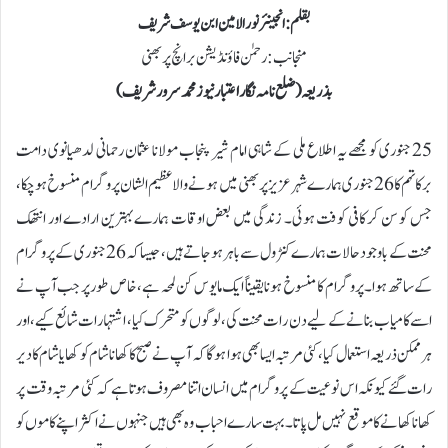
بقلم : انجینئر نورالامین ابن یوسف شریف
منجانب: رحمٰن فاؤنڈیشن برانچ پربھنی
بذریعہ ( ضلع نامہ نگار اعتبار نیوز محمد سرور شریف )
25 جنوری کو مجھے یہ اطلاع ملی کے شاہی امام شیر پنجاب مولانا عثمان رحمانی لدھیانوی دامت
برکاتہم کا 26جنوری ہمارے شہر عزیز پربھنی میں ہونے والا عظیم الشان پروگرام منسوخ ہوچکا ،
جس کو سن کر کافی کوفت ہوئی۔ زندگی میں بعض اوقات ہمارے بہترین ارادے اور انتھک
محنت کے باوجود حالات ہمارے کنٹرول سے باہر ہوجاتے ہیں، جیسا کہ 26 جنوری کے پروگرام
کے ساتھ ہوا۔ پروگرام کا منسوخ ہونا یقیناً ایک مایوس کن لمحہ ہے، خاص طور پر جب آپ نے
اسے کامیاب بنانے کے لیے دن رات محنت کی، لوگوں کو متحرک کیا، اشتہارات شائع کیے، اور
ہر ممکن ذریعہ استعمال کیا، کئی مرتبہ ایسا بھی ہوا ہوگا کہ آپ نے صبح کاکھاناشام کو کھایا شام کا دیر
رات گئے کیونکہ اس نوعیت کے پروگرام میں انسان اتنا مصروف ہوتاہے کہ کئی مرتبہ وقت پر
کھانا کھانے کا موقع نہیں مل پاتا۔ بہت سارے احباب وہ بھی ہیں جنہوں نے اکثر اپنے کاموں کو