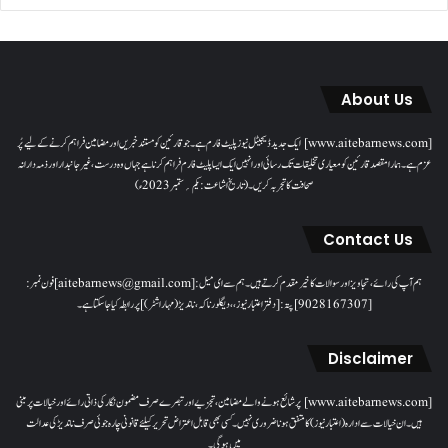
About Us
[www.aitebarnews.com] ایک جدید ڈیجیٹل نیوز پلیٹ فارم ہے۔ جو قارئین کو مستند خبریں اور مضامین فراہم کرنے کے لیے پُر
عزم ہے۔ ہمارا مقصدقارئین کو معیاری تخلیقات تک رسائی اور انہیں ایک ایسا پلیٹ فارم فراہم کرنا ہے جہاں وہ درست، غیر جانبدار اور ذمہ دارانہ
صحافت کا تجربہ کریں۔( تاریخ اشاعت : یکم؍ ستمبر 2023ء)
Contact Us
ہم آپ کی رائے، تجاویز اور سوالات کا خیرمقدم کرتے ہیں۔ ہم سےای میل: [aitebarnews@gmail.com]فون نمبر:
[9028167307]پتہ: [دفتر اعتبار نیوز، ، دیگلور ناکہ، ناندیڑ(مہاراشٹر) ] پر رابطہ کیا جاسکتا ہے۔
Disclaimer
[www.aitebarnews.com] پر شائع ہونے والے مضامین، تجزیے اور تبصرے صرف مضمون نگار کی ذاتی رائے اور خیالات پر مبنی
ہیں۔ ان خیالات سے ادارہ (اعتبار نیوز) کا متفق ہونا ضروری نہیں۔ کسی بھی قابل اعتراض تحریر کیلئے قانونی چارہ جوئی صرف ناندیڑ کی عدالت
میں ہوگی۔