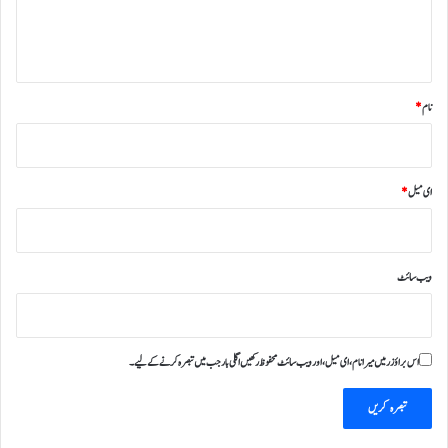
ہ
*
نام
*
ای میل
*
ویب‌ سائٹ
اس براؤزر میں میرا نام، ای میل، اور ویب سائٹ محفوظ رکھیں اگلی بار جب میں تبصرہ کرنے کےلیے۔