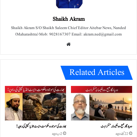
Shaikh Akram
Shaikh Akram S/O Shaikh Saleem Chief Editor Aitebar News, Nanded
(Maharashtra) Mob: 9028167307 Email: akram.ned@gmail.com
We
bsit
e
Related Articles
وہ یادگار صبح، وہ حکیمانہ مسکراہٹ
بھارت کی موجودہ حکومت،ایسٹ انڈیا کمپنی کی راہ پر!
22 گھنٹے ago
2 دن ago