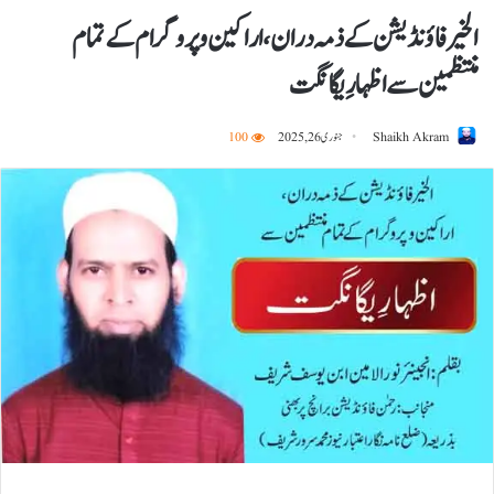
الخیر فاؤنڈیشن کے ذمہ دران، اراکین و پروگرام کے تمام
منتظمین سے اظہارِ یگانگت
Shaikh Akram
جنوری 26, 2025
100