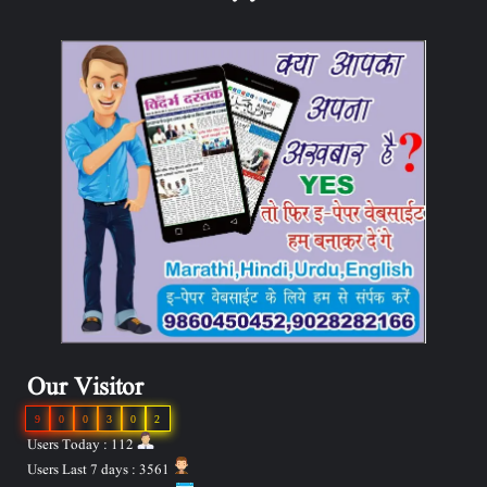
Our Visitor
9
0
0
3
0
2
Users Today : 112
Users Last 7 days : 3561