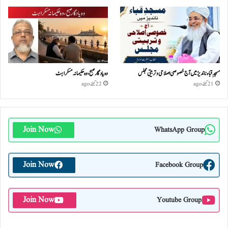
مسجدِ قباء ناندیڑ میں آج خصوصی اصلاحی و تربیتی مجلس
وہ یادگار صبح، وہ حکیمانہ مسکراہٹ
21 گھنٹے ago
22 گھنٹے ago
Join Now
WhatsApp Group
Join Now
Facebook Group
Join Now
Youtube Group