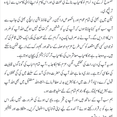
منسوخ کرکے پروگرام کو کامیاب بنانے کی محنت کی اور اس کام کو اپنے ذاتی کاموں سے زیادہ
ترجیح دی۔
لیکن میں پربھنی کی تمام عوام اور بالخصوص اراکین رحمٰن فاؤنڈیشن برانچ پربھنی کی جانب سے
آپ سب کو یہ کہنا چاہتا ہوں کہ آپ کی یہ کوششیں ہرگز ضائع نہیں ہوئیں اللہ آپ کو ضرور
اس کا اجردیں گے ۔ آپ نے نہ صرف ایک پروگرام کے لئے محنت کی بلکہ ایک مثال قائم کی کہ
نوجوان کسی بھی مقصد کو کس طرح عزم و حوصلہ کے ساتھ اور ٹیم ورک کے ذریعے ممکن بنا سکتے
ہیں۔ یہ وہ جذبہ ہے جو کامیاب معاشروں کی، کامیاب آرگنائزیشنز کی پہچان ہوتا ہے۔
اور یہ آپ کی دن رات کی محنتیں، لگن، عزم، کام کا جذبہ ، آپ تمام احباب کی گوناگوں قابلیت
کی عکاسی کرتا ہے۔ ہماری دعا ہے اللہ آپ کی حضرت والا کی آمد کے سلسلے میں کی گی محنتوں کو
قبول کرے دنیا و آخرت میں اسکا بہترین بدلہ عطا فرمائے، انشاءاللہ مستقبل میں بھی اللہ آپ
سے بہترین کام لیتارہے گا، جو ہم تمام کے لئے مفید ثابت ہو۔
ہم سب آپ کے ساتھ ہیں، اور آپ پر فخر ہے۔ مایوس ہونے کی ضرورت نہیں، بلکہ اس
جذبے کو برقرار رکھتے ہوئے آئندہ کے لیے اپنی توانائیاں استعمال کریں۔ مشکلات اور چیلنجز