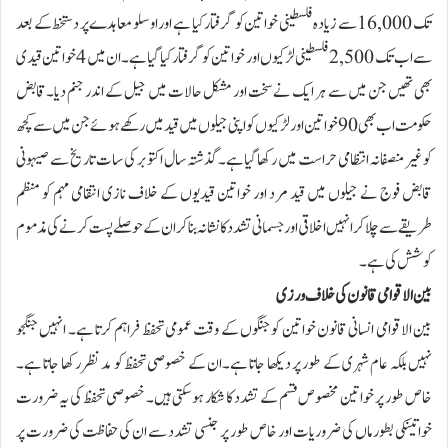
تک 16,000 سے زیادہ فلسطینی خواتین کو گرفتار کیا ہے اور اوسلو معاہدے پر دستخط کے بعد
سے اب تک 2,500 فلسطینی لڑکیوں اور خواتین کو گرفتار کیا گیا ہے۔ ان میں 4 خواتین قیدی
بھی تھیں جن میں سے ہر ایک نے سخت اور مشکل حالات میں جیل کے اندر جنم دیا۔قابض
حکومت اب بھی 90 خواتین اور لڑکیوں کو اپنی جیلوں میں قید میں رکھے ہوئے جن میں سے کچھ
کو غیر منصفانہ انتظامی حراست میں رکھا گیا ہے۔گذشتہ سال اکتوبر کی سات تاریخ سے صیہونی
قابض فوج نے جیلوں میں قید مرد اور خواتین قیدیوں کے خلاف نازی انتقامی مہم کو منظم
طریقے سے چلا کر انہیں اخلاقی اور جسمانی تشدد کا نشانہ بنا کر ان کے حوصلے پست کرنے کی مذموم
کوشش کی ہے۔
بین الاقوامی قانون کی خلاف ورزی
بین الاقوامی انسانی قانون خواتین کو جنگوں کے وقت عمومی تحفظ فراہم کرتا ہے۔ انہیں جنگجو
نہیں بلکہ عام شہری کے طور پر دیکھا جاتا ہے۔ان کے خصوصی تحفظ کو مد نظر رکھا جاتا ہے۔
خاص طور پر خواتین مخصوص قسم کے تشدد کا شکار ہو سکتی ہیں۔ خصوصی تحفظ کی یہ ضرورت
خواتینکی بطور ماں کی ضروریات اور خاص طور پر جنسی تشدد سے ان کی حفاظت کی ضرورت پر