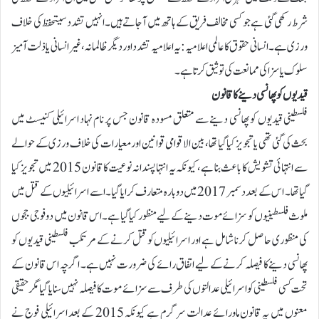
شرط رکھی گئی ہے جو کسی مخالف فریق کے ہاتھ میں آجاتے ہیں۔انہیں تشدد سیتحفظ کی خلاف
ورزی ہے۔ انسانی حقوق کا عالمی اعلامیہ: یہ اعلامیہ تشدد اور دیگر ظالمانہ، غیر انسانی یا ذلت آمیز
سلوک یا سزا کی ممانعت کی توثیق کرتا ہے۔
قیدیوں کو پھانسی دینے کا قانون
فلسطینی قیدیوں کو پھانسی دینے سے متعلق مسودہ قانون جس پر نام نہاد اسرائیلی کنیسٹ میں
بحث کی گئی تھی یا تجویز کیا گیا تھا، بین الاقوامی قوانین اور معیارات کی خلاف ورزی کے حوالے
سے انتہائی تشویش کا باعث بنا ہے، کیونکہ یہ انتہا پسندانہ نوعیت کا قانون 2015 میں تجویز کیا
گیا تھا۔ اس کے بعد دسمبر 2017 میں دوبارہ متعارف کرایا گیا۔ اسے اسرائیلیوں کے قتل میں
ملوث فلسطینیوں کو سزائے موت دینے کے لیے منظور کیا گیا ہے۔اس قانون میں دو فوجی ججوں
کی منظوری حاصل کرنا شامل ہے اور اسرائیلیوں کو قتل کرنے کے مرتکب فلسطینی قیدیوں کو
پھانسی دینے کا فیصلہ کرنے کے لیے اتفاق رائے کی ضرورت نہیں ہے۔ اگرچہ اس قانون کے
تحت کسی فلسطینی کو اسرائیلی عدالتوں کی طرف سے سزائے موت کا فیصلہ نہیں سنایا گیا مگرحقیقی
معنوں میں یہ قانون ماورائے عدالت سرگرم ہے کیونکہ 2015 کے بعد اسرائیلی فوج نے