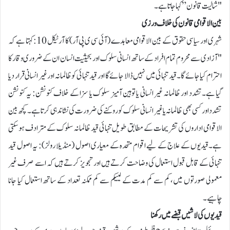
"شالیت قانون” کہا جاتا ہے۔
بین الاقوامی قانون کی خلاف ورزی
شہری اور سیاسی حقوق کے بین الاقوامی معاہدے (آئی سی ی پی آر) کا آرٹیکل 10: کہتا ہے کہ
"آزادی سے محروم تمام افراد کے ساتھ انسانی سلوک اور بحیثیت انسان ان کے ضروری وقار کا
احترام کیا جائے گا۔ قید تنہائی میں نہیں ڈالا جائے گا اور قید تنہائی کو ظالمانہ اور غیر انسانی قرار دیا
گیا ہے۔تشدد اور ظالمانہ غیر انسانی یا توہین آمیز سلوک یا سزا کے خلاف کنونشن: یہ کنونشن
تشدد اور کسی بھی ظالمانہ یا غیر انسانی سلوک کو روکنے کی ضرورت کی نشاندہی کرتا ہے۔ کچھ بین
الاقوامی اداروں کی تشریحات کے مطابق طویل تنہائی قید ظالمانہ سلوک کے مترادف ہو سکتی
ہے۔قیدیوں کے علاج کے لیے اقوام متحدہ کے معیاری اصول (منڈیلا رولز): یہ اصول قید
تنہائی کے قابل قبول استعمال کی وضاحت کرتے ہیں اور تجویز کرتے ہیں کہ اسے صرف غیر
معمولی صورتوں میں، کم سے کم مدت کے لییکم سے کم ممکنہ تعداد کے ساتھ استعمال کیا جانا
چاہیے۔
قیدیوں کی لاشیں قبضے میں رکھنا