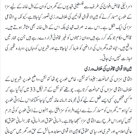
اسرائیلی قابض افواج کی طرف سے فلسطینی قیدیوں کے گھروں کو ان کے اہل خانہ کے لیے سزا
کے طور پر مسمار کرنے کو بین الاقوامی قوانین کی خلاف ورزی تصور کیا جاتا ہے، کیونکہ یہ اجتماعی
سزا کی ایک شکل ہے۔ اس سے نہ صرف قیدی بلکہ اس کے اہل خانہ بھی متاثر ہوتے ہیں۔
قابض حکام جو کچھ کر رہے ہیں وہ ان زمینوں کو غیر قانونی قرار دے رہے ہیں جن پر عمارتیں
واقع ہیں، تباہ شدہ گھروں کی اراضی کو ضبط کر لیاجاتا ہے اور شہریوں کو وہاں پر دوبارہ تعمیر کی
اجازت نہیں دی جاتی۔
بین الاقوامی قانون کی خلاف ورزی
اجتماعی سزاں کی ممانعت: جنیوا کنونشن، خاص طور پر چوتھا کنونشن، واضح طور پر شہریوں کے
خلاف اجتماعی سزاں کی ممانعت کرتا ہے۔ چوتھے کنونشن کے آرٹیکل 33 میں کہا گیا ہے کہ
"کسی شخص پر کسی ایسے فعل کے لیے کوئی مجرمانہ جرمانہ عائد نہیں کیا جا سکتا جو اس نے ذاتی طور پر
نہ کیا ہو”۔ گھروں کو مسمار کرنے سے ایسے افراد کو سزا ملتی ہے جنہوں نے ذاتی طور پر کوئی جرم
نہیں کیا اور اس طرح اسے اجتماعی سزا سمجھا جاتا ہے۔ انسانی حقوق اور انسانی وقار: انسانی حقوق کا
عالمی اعلامیہ اور شہری اور سیاسی حقوق کا بین الاقوامی معاہدہ رہائش کے حق اور گھر میں من مانی