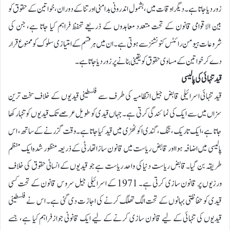
زور دیا جاتا ہے۔دیگر اوقات میں، بشمول اندرونی بدامنی اور تنا کے دوران، خواتین کے حقوق کو
بین الاقوامی قانون کے تحت متعدد معاہدوں کے ذریعے تحفظ فراہم کیا جاتا ہے، جن کی
شروعات ہیومن رائٹس کنونشنز سے ہوتی ہے۔ ان میں ہر قسم کے امتیازی سلوک کو ممنوع قرار
دے کر خواتین کے مساوی حقوق کو یقینی بنانے پر زور دیا جاتا ہے۔
قید تنہائی کی پالیسی
قید تنہائی اسرائیلی قابض جیل انتظامیہ کی طرف سے فلسطینی قیدیوں کے خلاف سخت ترین
سزاں میں سے ایک کی نمائندگی کرتی ہے۔ جہاں قیدی کو طویل عرصے تک قیدیوں کو تنہا رکھا
جاتا ہے، ایک تاریک، تنگ، گندی اکوٹھڑی میں قید کیا جاتا ہے۔وقت گزرنے کے ساتھ، اس
پالیسی میں اضافہ ہوا اور قابض ریاست میں قانون ساز اتھارٹی کے ذریعہ منظور شدہ ایک منظم
طریقہ بن گیا۔قابض ریاست دنیا کی واحد ریاست ہے جو قیدیوں کے انسانی حقوق کی خلاف
ورزیوں پر قانون سازی کرتی ہے۔ 1971 کے اسرائیلی جیل سروس قانون کے تحت کسی
قیدی کو حفاظتی بہانوں کے تحت الگ تھلگ کرنے کی اجازت دی گئی ہے۔ اس نے فلسطینی
قیدیوں کی تنہائی کے لیے قانون سازی کرنے کے لیے ایک قانونی جوازفراہم کیا ہے، جسے