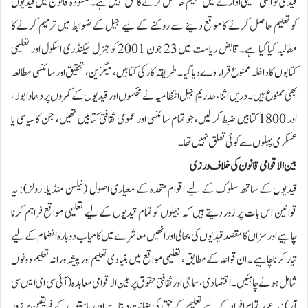
قیدی کو اعلی تعلیمی ادارے میں تعلیم حاصل کرنے کا حق نہیں ہے۔ مسودہ قانون میں قیدیوں
کو تعلیم حاصل کرنے کا موقع دینے سے روکنے کے لیے جیل کے ضوابط میں ترمیم کرنے کا
مطالبہ کیا گیا ہے۔قابض ریاست میں 23 جون 2001 کو جنرل سیکنڈری اسکول اور تعلیمی
کتابوں کا داخلہ ممنوع قرار دے دیا گیا۔ طریقہ کار کی کتابیں، میگزین، تحقیق اور سائنسی مطالعہ
بھی ممنوع ہیں۔ دریں اثنا، حدریم جیل انتظامیہ نے محکموں اور قیدیوں کے کمروں پر دھاوا بولا،
اور 1800 کتابیں ضبط کر لیں، جو تمام سائنسی اور عمومی ثقافتی کتابیں تھیں، جن کا سیاسی یا
عسکری پہلوں سے کوئی تعلق نہیں تھا۔
بین الاقوامی قانون کی خلاف ورزی
قیدیوں کے ساتھ سلوک کے لیے اقوام متحدہ کے معیاری اصول (نیلسن منڈیلا رولز): یہ
قوانین اس بات پر زور دیتے ہیں کہ جیلوں کو تمام قیدیوں کے لیے تعلیمی مواقع فراہم کرنا
چاہیے اور سزاں کا مقصد قیدیوں کی بحالی اور انھیں معاشرے میں کامیاب دوبارہ انضمام کے لیے
تیار کرنا چاہیے۔ ان قواعد کے مطابق، تعلیمی مواقع میں بنیادی تعلیم اور پیشہ ورانہ تعلیم دونوں
شامل ہونے چاہئیں۔اقتصادی، سماجی اور ثقافتی حقوق پر بین الاقوامی معاہدہ (آئی سی ای ایس سی
آر): یہ عہد تمام افراد کے لیے تعلیم کے حق کی ضمانت دیتا ہے اور ریاستوں کے فریقین پر زور