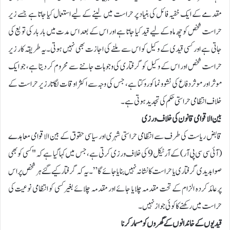
مقدمے کے ایک خفیہ فائل کی بنیاد پر حراست میں لینے کے لیے استعمال کیا جاتا ہے جسے زیر
حراست شخص کو چھ ماہ کے لیے قید کیا جاتا ہے اور اس کے بعد اس مدت میں بار بار کی تویع کی
جاتی ہے اور کسی قیدی کے وکیل کو اس سے ملنے کی اجازت بھی نہیں ہوتی۔یہ طریقہ کار زیر
حراست شخص اور اس کے وکیل کو گرفتاری کی وجوہات جاننے سے محروم کر دیتا ہے، جو ایک
موثر اور موثر دفاع کی نشوونما کو روکتا ہے، جس کی وجہ سے اکثر اوقات لگاتار زیر حراست کے
خلاف انتظامی حراستی حکم کی تجدید ہوتی ہے۔
بین الاقوامی قانون کی خلاف ورزی
قابض ریاست کی طرف سے انتظامی حراستی شہری اور سیاسی حقوق کے بین الاقوامی معاہدے
(آئی سی سی پی آر) کے آرٹیکل 9 کی خلاف ورزی کرتی ہے، جس میں کہا گیا ہے کہ "کسی کو بھی
صوابدیدی گرفتاری یا حراست کا نشانہ نہیں بنایا جائے گا”۔یہ کہ گرفتار کیے گئے ہر شخص پر اس
پرعائد کردہ الزام کے تحت مقدمہ چلایا جائے اور مقدمہ چلائے بغیر کسی کو انتظامی نوعیت کی
حراست میں رکھنے کا کوئی جواز نہیں۔
قیدیوں کے خاندانوں کے گھروں کو مسمار کرنا