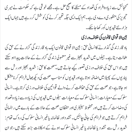
گنجائش سے زیادہ افراد کی تعداد کے مسئلے کا صحیح حل ہے۔ مجھے خوشی ہے کہ حکومت نے میری
تجویز کی منظوری دے دی ہے۔ ہم ایک ایسی جگہ تعمیر کرنے کی کوشش کررہے ہیں جہاں ایک
ہزار نئے قیدیوں کو رکھا جا سکے۔
بین الاقوامی قانون کی خلاف ورزی
باوقار زندگی گذارنے کا انسانی حق: بین الاقوامی قانون ایک باوقار زندگی گزارنے کے حق کی
ضمانت دیتا ہے۔جیلوں میں شدید بھیڑسے غیرمعمولی زندگی گزارنے کے حالات پیدا ہو سکتے
ہیں جو اس حق کی خلاف ورزی تصور کیے جاتے ہیں۔ٓ صحت کا حق: شدید بھیڑ اور رش سے
بیماریوں کے پھیلا میں اضافہ ہوتا ہے اور قیدیوں کو مناسب صحت کی دیکھ بھال فراہم کرنا مشکل
ہو جاتا ہے، جو صحت کے حق کی حفاظت کرنے والے قوانین کی خلاف ورزی کرتا ہے۔ انسانی
سلوک کے معیارات: انسانی سلوک کے معیارات سیلوں میں قیدیوں کی زیادہ سے زیادہ تعداد
کی وضاحت کرتے ہیں اور محفوظ سینیٹری اور حفظان صحت کے حالات کے بارے میں رہنمائی
فراہم کرتے ہیں جو فراہم کی جانی چاہئیں۔تشدد اور ظالمانہ یا غیر انسانی سلوک کی روک تھام:
شدید رش سے تشدد یا ظالمانہ یا غیر انسانی سلوک ہونے کے امکانات بڑھ سکتے ہیں، جو ان