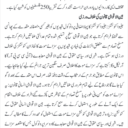
مخلتف ایسی کارروائیوں یا دوران حراست تشدد کرکے تقریبا 250 فلسطینیوں کو شہید کیا ہے۔
بین الاقوامی قانون کی خلاف ورزی
جنیوا کنونشنز: جنیوا کنونشنز کا پہلا اضافی پروٹوکول قیدیوں کو بغیر کسی منصفانہ مقدمے کے پھانسی
سے تحفظ فراہم کرتا ہے جو بین الاقوامی سطح پر تسلیم شدہ تمام عدالتی ضمانتیں فراہم کرتا ہے۔
مسلح تصادم سے متعلق الزامات کی بنیاد پر قیدیوں پر سزائے موت کا نفاذ ان کنونشنز کی خلاف
ورزی ہو سکتا ہے۔ شہری اور سیاسی حقوق کے بین الاقوامی معاہدے (آئی سی سی پی آر) کا
آرٹیکل 6: کہتا ہے کہ سزائے موت کا اطلاق صرف سنگین ترین جرائم کے لیے کیا جانا چاہیے۔
اس قانون کے مطابق جو جرم کے ارتکاب کے وقت نافذ تھا۔ صرف اس مقدمے کے بعد لاگو
کیا جائے گا جو دفاع کے لیے تمام ضروری ضمانتیں فراہم کرتا ہو۔ بین الاقوامی انسانی قانون: یہ
سزائے موت کو من مانی طور پر یا مسلح تصادم کے تناظر میں پکڑے گئے افراد کے خلاف انتقام
کے ایک آلے کے طور پر استعمال کرنے سے منع کرتا ہے۔ بین الاقوامی انسانی حقوق کے
کنونشن: زیادہ تر بین الاقوامی کنونشن سزائے موت کے استعمال کو محدود کرنے کا مطالبہ کرتے
ہیں۔ شہری اور سیاسی حقوق کے بین الاقوامی معاہدے کا دوسرا پروٹوکول جس کا مقصد سزائے