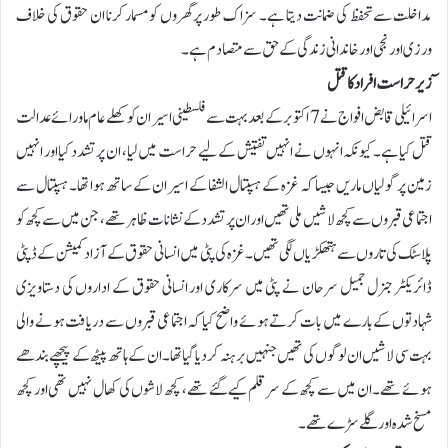
مداخلت سے تحفظ کی ضمانت دیتا ہے۔ سزا ک طور پر گھروں کو مسمار کرنا ان حقوق کی خلاف
ورزی اور نجی اور خاندانی زندگی کے حق سے متصادم ہے۔
ٓزیر حراست افراد کا قتل
اسرائیلی قابض افواج نے 7 اکتوبر کے بعد بہت سے فلسطینی اسیران کو کھلے عام ماورائے عدالت
قتل کیا ہے۔ کیونکہ انہوں نے انہیں تفتیش کے لیے حراست میں لیا، ان پر تشدد کیا اور انہیں
زمین پر گولیاں ماریں جیسا کہ غزہ کے ہسپتال الشفا کے اسیران کے ساتھ ہوا تھا۔ ہسپتال سے
اجتماعی قبروں سے کچھ لاشیں ملی تھیں اور ان پر تشدد کے نشانات ظاہر تھے، جن میں سے کچھ کو
پلاسٹک کی تاروں سے ہتھکڑیاں لگی تھیں۔غزہ کی پٹی میں انسانی حقوق کے آزاد کمیشن کے ڈپٹی
ڈائریکٹر جنرل جمیل سرحان نے پٹی میں سرکاری اور انسانی حقوق کے اداروں کی دستاویزی
شہادتوں کے بارے میں بات کرتے ہوئے واضح کیا کہ اجتماعی قبروں سے دریافت ہونے والی
بہت سی لاشیں ان لوگوں کی تھیں جنہیں برہنہ کر دیا گیا تھا۔ ان کے ہاتھ پیٹھ کے پیچھے بندھے
ہوئے تھے۔ ان میں سے کچھ کے سر قلم کیے گئے تھے، کچھ لاشوں کی کھال نہیں تھی اور کچھ
مسخ شدہ اور گلے سڑے تھے۔