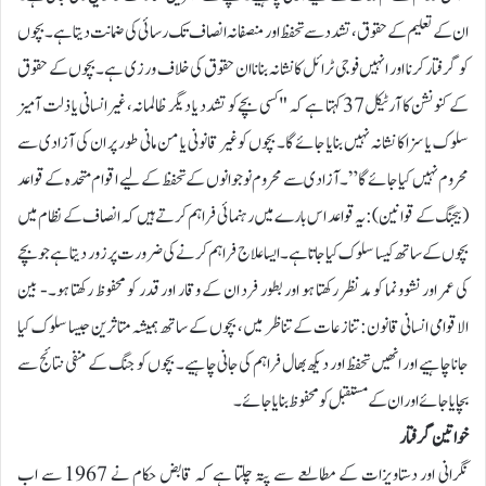
ان کے تعلیم کے حقوق، تشدد سے تحفظ اور منصفانہ انصاف تک رسائی کی ضمانت دیتا ہے۔ بچوں
کو گرفتار کرنا اور انہیں فوجی ٹرائل کا نشانہ بنانا ان حقوق کی خلاف ورزی ہے۔بچوں کے حقوق
کے کنونشن کا آرٹیکل 37 کہتا ہے کہ "کسی بچے کو تشدد یا دیگر ظالمانہ، غیر انسانی یا ذلت آمیز
سلوک یا سزا کا نشانہ نہیں بنایا جائے گا۔ بچوں کو غیر قانونی یا من مانی طور پر ان کی آزادی سے
محروم نہیں کیا جائے گا”۔آزادی سے محروم نوجوانوں کے تحفظ کے لیے اقوام متحدہ کے قواعد
(بیجنگ کے قوانین): یہ قواعد اس بارے میں رہنمائی فراہم کرتے ہیں کہ انصاف کے نظام میں
بچوں کے ساتھ کیسا سلوک کیا جاتا ہے۔ ایسا علاج فراہم کرنے کی ضرورت پر زور دیتا ہے جو بچے
کی عمر اور نشوونما کو مدنظر رکھتا ہو اور بطور فرد ان کے وقار اور قدر کو محفوظ رکھتا ہو۔- بین
الاقوامی انسانی قانون: تنازعات کے تناظر میں، بچوں کے ساتھ ہمیشہ متاثرین جیسا سلوک کیا
جانا چاہیے اور انھیں تحفظ اور دیکھ بھال فراہم کی جانی چاہیے۔ بچوں کو جنگ کے منفی نتائج سے
بچایا جائے اور ان کے مستقبل کو محفوظ بنایا جائے۔
خواتین گرفتار
نگرانی اور دستاویزات کے مطالعے سے پتہ چلتا ہے کہ قابض حکام نے 1967 سے اب