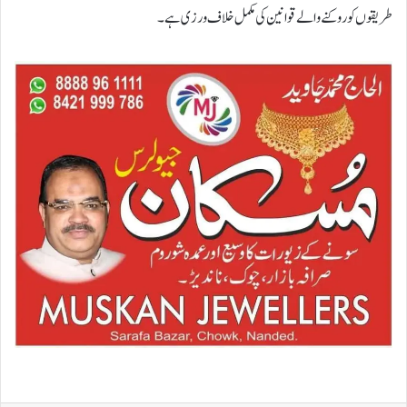
طریقوں کو روکنے والے قوانین کی مکمل خلاف ورزی ہے۔