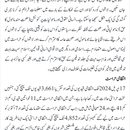
خطوط میں خاندانوں کا حق شامل ہے کہ وہ اپنے رشتہ داروں کے انجام اور ان کے بارے میں
جان سکیں۔ لاشوں کو روکنا اور ان کے ٹھکانے کے بارے میں معلومات فراہم نہ کرنا جبری
گمشدگی کی ایک شکل سمجھا جا سکتا ہے۔ انسانی حقوق اور ماحولیات پر کنونشن (صحت مند ماحول کا
حق): ماحولیاتی اور صحت کے نقطہ نظر سے، ریاستوں کو اس بات کو یقینی بنانا چاہیے کہ لاشوں کو
اس طریقے سے دفنایا جائے جو ماحول اور صحت عامہ کا احترام کرے، اور لاشوں کو حراست میں
لینا اس اصول سے متصادم ہے۔اسلامی اور دیگر بین الاقوامی انسانی قوانین: اسلام سمیت بہت
سی ثقافتیں اور مذاہب میت کی جلد تدفین کے حق کا احترام کرتے ہیں اور بغیر کسی جائز وجہ کے
تدفین میں تاخیر کو ان کی تعلیمات کی خلاف ورزی سمجھتے ہیں۔
انتظامی حراست
17 اپریل 2024 تک انتظامی قیدیوں کی تعداد تقریبا 3,661 قیدیوں تک پہنچ گئی، جنہیں
سخت حراستی حالات میں رکھا جا رہا ہے، جن میں انتظامی حراست میں 11 خواتین قیدی، کم از
کم 41 بچے، اور 24 صحافی شامل ہیں، جب کہ انتظامی حراست کے مقدمات کی تعداد 7 اکتوبر کو
حراست میں لیے گئے کیسز کی تعداد 4,852 تک پہنچ گئی۔انتظامی حراستی ایک ایسا طریقہ کار
ہے جو اسرائیلی قابض افواج کے ذریعے فلسطینی شہریوں کو بغیر کسی خاص الزام کے اور بغیر کسی