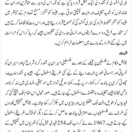
جبری گمشدگی کو تشدد کی ایک شکل قرار دیا گیا ہے کیونکہ اس کی وجہ سے متاثرین اور ان کے
خاندانوں کو شدید تکلیف اور اذیت پہنچتی ہوتی ہے۔جنیوا کنونشنز: مسلح تصادم کے تناظر میں
جنیوا کنونشنز محفوظ افراد کی جبری گمشدگی کو ممنوع قرار دیتے ہیں اور اس بات کا تقاضا کرتے ہیں
کہ متحارب فریق دوسرے فریقوں اور انسانی ہمدردی کی تنظیموں جیسے کہ ریڈ کراس کو حراست
میں لیے گئے افراد کے بارے میں معلومات فراہم کریں۔
اذیت
قابض حکام نے فلسطین پرقبضے کے بعد سے فلسطینی اسیران پر تشدد کرنا شروع کیا اور اسیران کو
نفسیاتی اور جسمانی طور پراذیت دینے کے لیے کئی طریقے استعمال کیے، جیسے پرتشدد مارپیٹ،
چھوٹی کرسی پر باندھ کر رکھنا، سر پر بیگ رکھنا، اونچی آواز میں موسیقی، الماری میں بند کرنا اور
ناخن نکالنا جیسے تکلیف دہ ہتھکنڈے استعمال کیے جاتے ہیں۔ صورتحال اس مقام تک پہنچ گئی کہ
قیدیوں کو طویل وقت تک ہتھکڑیوں اور بیڑیوں میں جکڑ کررکھا جاتا ہے۔ قابض تفتیش کاروں
کی طرف سے فلسطینیوں سے اعترافی بیانات حاصل کرنے کے دیگر خوفناک طریقے استعمال
کیے جاتے ہیں۔ 1967 سے لے کر اب تک 254 قیدی جیل کی کوٹھریوں میں تفتیش کے