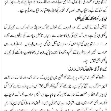
کہ قیدیوں کو صحت کی دیکھ بھال کے انہی معیارات سے لطف اندوز ہونا چاہیے جو بڑے پیمانے پر
کمیونٹی کے لیے دستیاب ہیں، اور یہ کہ طبی دیکھ بھال بلا امتیاز دستیاب ہونی چاہیے۔
قیدیوں کو بھوکا رکھنے کی پالیسی
قابض فوج نے جیلوں کے اندر قیدیوں کے خلاف بھوک اور پانی اور خوراک سے محرومی کی
پالیسی اپنائی ہے، جیسا کہ غزہ کی پٹی کا معاملہ ہے، جہاں قابض ریاست کی جیلوں سے آزاد
ہونے والے قیدیوں کی شہادتوں کو دستاویزی شکل دی گئی ہے۔ ان قیدیوں نے بتایا کہ دوران
حراست انہیں طرح طرح کے ظلم وتشدد کا نشانہ بنایا گیا۔ ان میں بھوکا اور پیاسا رکھنے کی مجرمانہ
پالیسی بھی شامل ہے۔
بین الاقوامی قانون کی خلاف ورزی
– جنیوا کنونشنز: خاص طور پر چوتھے کنونشن میں قیدیوں کے ساتھ تشدد اور ظالمانہ اور ذلت
آمیز سلوک سے منع کیا گیا ہے۔ چوتھے کنونشن کا آرٹیکل 76 اس بات پر زور دیتا ہے کہ جنگی
قیدیوں کو حفظان صحت کے حالات میں رکھا جانا چاہیے اور انہیں مناسب خوراک ملنا چاہیے
تاکہ وہ اچھی صحت میں رہیں۔ شہری اور سیاسی حقوق پر بین الاقوامی معاہدہ (آئی سی سی پی آر) یہ