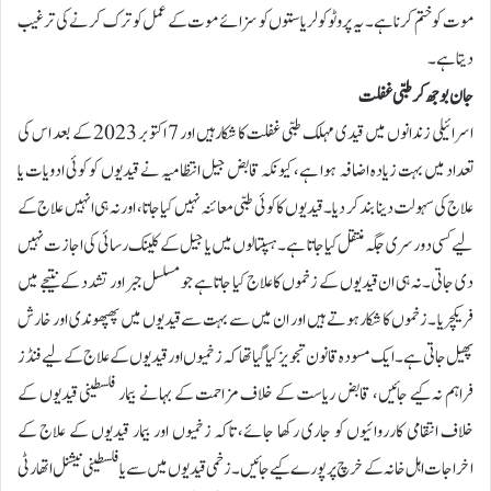
موت کو ختم کرنا ہے۔ یہ پروٹوکولریاستوں کو سزائے موت کے عمل کو ترک کرنے کی ترغیب
دیتا ہے۔
جان بوجھ کر طبی غفلت
اسرائیلی زندانوں میں قیدی مہلک طبی غفلت کا شکار ہیں اور 7 اکتوبر 2023 کے بعد اس کی
تعداد میں بہت زیادہ اضافہ ہوا ہے، کیونکہ قابض جیل انتظامیہ نے قیدیوں کو کوئی ادویات یا
علاج کی سہولت دینا بند کر دیا۔ قیدیوں کا کوئی طبی معائنہ نہیں کیا جاتا، اور نہ ہی انہیں علاج کے
لیے کسی دورسری جگہ منتقل کیا جاتا ہے۔ ہسپتالوں میں یا جیل کے کلینک رسائی کی اجازت نہیں
دی جاتی۔ نہ ہی ان قیدیوں کے زخموں کا علاج کیا جاتا ہے جو مسلسل جبر اور تشدد کے نتیجے میں
فریکچر یا ۔زخموں کا شکار ہوتے ہیں اور ان میں سے بہت سے قیدیوں میں پھپھوندی اور خارش
پھیل جاتی ہے۔ایک مسودہ قانون تجویز کیا گیا تھا کہ زخمیوں اور قیدیوں کے علاج کے لیے فنڈز
فراہم نہ کیے جائیں، قابض ریاست کے خلاف مزاحمت کے بہانے بیمار فلسطینی قیدیوں کے
خلاف انتقامی کارروائیوں کو جاری رکھا جائے، تاکہ زخمیوں اور بیمار قیدیوں کے علاج کے
اخراجات اہل خانہ کے خرچ پر پورے کیے جائیں۔ زخمی قیدیوں میں سے یا فلسطینی نیشنل اتھارٹی