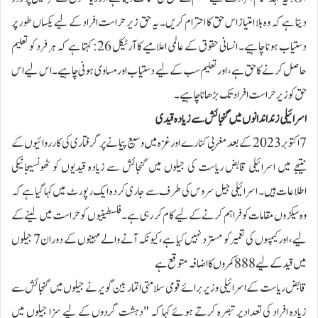
دیتا ہے کہ وہ بلا امتیاز اس حق کا احترام کریں۔ یہ حق زیر حراست افراد کے لیے یکساں طور پر
دستیاب ہونا چاہیے۔ انسانی حقوق کے عالمی اعلامیے کا آرٹیکل 26: کہتا ہے کہ ہر فرد کو تعلیم
حاصل کرنے کا حق ہے، اور تعلیم سب کے لیے دستیاب اور مساوی ہونی چاہیے۔ اس لیے اس
حق کو زیر حراست افراد تک بڑھانا چاہیے۔
اسرائیلی زنداندانوں میں گنجائش سے زیادہ قیدی
7 اکتوبر 2023 کے بعد مغربی کنارے اور غزہ میں وسیع پیمانے پر گرفتاری کی کارروائیوں کے
نتیجے میں اسرائیلی قابض ریاست کی جیلوں میں گنجائش سے زیادہ قیدیوں کو ٹھونسیجانیکی
اطلاعات ہیں۔ اسرائیلی جیل سروس کی طرف سے جاری کردہ ایک رپورٹ میں کہا گیا ہے کہ
وہ سیکڑوں مقامات کو فراہم کرنے کے لیے کام کر رہی ہے۔ فلسطینیوں کو حراست میں لینے کے
لیے، اور کیمپوں کی تعمیر کو مسترد نہیں کیا ہے، کیونکہ آنے والے مہینوں کے دوران 7 جیلوں
میں قید کے لیے 888 کمروں کا اضافہ متوقع ہے
قابض ریاست کے اسرائیلی وزیر برائے قومی سلامتی اتمار بین گویر نے جیلوں میں گنجائش سے
زیادہ افراد کی تعداد پر تبصرہ کرتے ہوئے کہا کہ "دہشت گردوں کے لیے سزا جیلوں میں