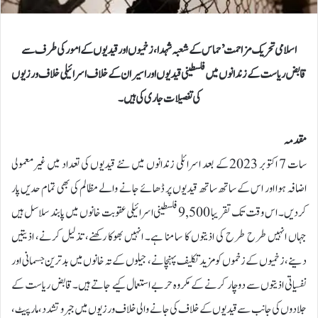
اسلامی تحریک مزاحمت’ حماس کے شعبہ شہدا، زخمیوں اور قیدیوں کے امورکی طرف سے
قابض ریاست کے زندانوں میں فلسطینی قیدیوں اور اسیران کے خلاف اسرائیلی خلاف ورزیوں
کی تفصیلات جاری کی ہیں۔
مقدمہ
سات 7 اکتوبر 2023 کے بعد اسرائلی زندانوں میں نئے قیدیوں کی تعداد میں غیرمعمولی
اضافہ ہوا اور اس کے ساتھ ساتھ قیدیوں پر ڈھائے جانے والے مظالم کی بھی تمام حدیں پار
کردیں۔ اس وقت تک تقریبا 9,500 فلسطینی اسرائیلی عقوبت خانوں میں پابند سلاسل ہیں
جہاں انہیں طرح طرح کی اذیتوں کا سامنا ہے۔ انہیں بھوکا رکھنے، تذلیل کرنے، اذیتیں
دینے،زخمیوں کے زخموں کو مزید تکلیف پہنچانے، جیلوں کے تہ خانوں میں بدترین جسمانی اور
نفسیاتی اذیتوں سے دوچار کرنے کے مکروہ حربے استعمال کیے جاتے ہیں۔قابض ریاست کے
جلادوں کی جانب سے قیدیوں کے خلاف کی جانے والی خلاف ورزیوں میں جبرو تشدد، مار پیٹ،