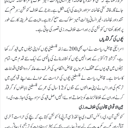
شرط رکھتا ہے کہ کسی کو تشدد یا ظالمانہ، غیر انسانی یا ذلت آمیز سلوک یا سزا کا نشانہ نہیں بنایا
جائے گا۔ فاقہ کشی ظالمانہ سزا اور اذیت کی ایک شکل ہے۔ٹارچر کے خلاف کنونشن: ہر قسم کے
تشدد اور ظالمانہ، غیر انسانی یا ذلت آمیز سلوک سے منع کرتا ہے۔ اذیت کے طریقہ کار کے طور
پر بھوکا رکھنا اس کنونشن کی براہ راست خلاف ورزی تصور کی جاتی ہے۔
بچوں کی گرفتاریاں
اسرائیلی قابض ریاست نے اب بھی 200 سے زائد فلسطینی بچوں کو اپنی جیلوں میں قید کر رکھا
ہے، گزشتہ 7 اکتوبر کے بعد انہیں بچوں کو نشانہ بنانے کی پالیسی کے ایک نئے قدم میں، تمام
جیلوں میں قیدیوں کے مختلف زمروں پر قابض انتظامیہ کی طرف سے عائد کردہ انتقامی اقدامات
کا سامنا ہے۔ قابض ریاست نے فلسطینی بچوں کی حراست کے حوالے سے اپنے قوانین میں
ترمیم کی اور اس نے اپنی عدالتوں کے ججوں کو 12 سال کی عمر کے فلسطینی نابالغوں کو گرفتار
کرنے اور ان کے خلافالزامات کو بڑھاتے ہوئے انہیں اصل قید کی سزا دینے کی اجازت دی۔ ا
بین الاقوامی قانون کی خلاف ورزی
کنونشن آن دی رائٹس آف دی چائلڈ (سی آرپی) کنونشن کہتا ہے کہ بچے کی حراست آخری
آپشن اور کم سے کم مدت کے لیے ہونی چاہیے۔ بچے کے بہترین مفادات کو ترجیح دی جاتی ہے۔