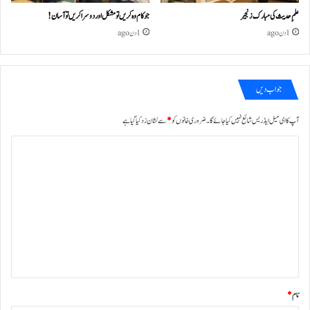
علمِ حدیث کی مبارک زنجیر
جو کام وہ کریں تو مشکل اور دوسرا کریں تو آسان !
1 دن ago
1 دن ago
جواب دیں
آپ کا ای میل ایڈریس شائع نہیں کیا جائے گا۔
ضروری خانوں کو
*
سے نشان زد کیا گیا ہے
ت
ب
ص
ر
ہ
*
نام
*