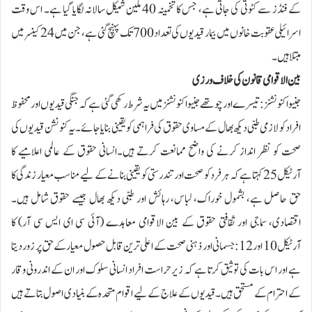
کے فنڈز سے کٹوتی کی جاتی ہے، جس کا تخمینہ 40 ملین شیکل سالانہ لگایا گیا ہے۔ اس وقت
اسرائیلی عقوبت خانوں میں بیمار قیدیوں کی تعداد 700 تک پہنچ گئی ہے، جن میں 24 کینسر میں
مبتلا ہیں۔
بین الاقوامی قانون کی خلاف ورزی
جنیوا کنونشنز: تیسرے اور چوتھے جنیوا کنونشنز میں یہ شرط رکھی گئی ہے کہ جنگی قیدیوں اور محفوظ
افراد کو لازمی طبی دیکھ بھال کے مساوی حقوق کی فراہمی کو یقینی بنایا جائے۔ یہ کنونشن قیدیوں کی
صحت کو نظر انداز کرنے کی واضح ممانعت کرتے ہیں۔انسانی حقوق کے عالمی اعلامیے کا
آرٹیکل 25 کہتا ہے کہ ہر فرد کو صحت اور تندرستی کو یقینی بنانے کے لیے مناسب معیار زندگی کا
حق حاصل ہے، بشمول خوراک، لباس، رہائش اور طبی دیکھ بھال جیسے حقوق شامل ہیں۔
اقتصادی، سماجی اور ثقافتی حقوق کے بین الاقوامی معاہدے (آئی سی ای ایس سی آر) کا
آرٹیکل 10 اور 12: جسمانی اور ذہنی صحت کے اعلی ترین قابل حصول معیار کے حق پر زور دیتا
ہے اور اس بات کی توثیق کرتا ہے کہ زیر حراست افراد انسانی سلوک اور ان کے اندرونی وقار
کے احترام کے مستحق ہیں۔قیدیوں کے علاج کے لیے اقوام متحدہ کے بنیادی اصول بتاتے ہیں