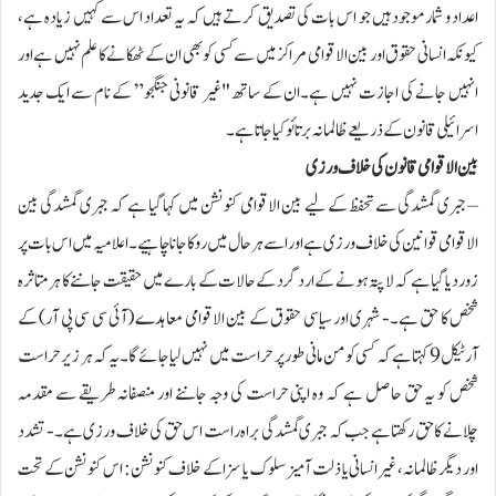
اعداد و شمار موجود ہیں جو اس بات کی تصدیق کرتے ہیں کہ یہ تعداد اس سے کہیں زیادہ ہے،
کیونکہ انسانی حقوق اور بین الاقوامی مراکز میں سے کسی کو بھی ان کے ٹھکانے کا علم نہیں ہے اور
انہیں جانے کی اجازت نہیں ہے۔ان کے ساتھ "غیر قانونی جنگجو” کے نام سے ایک جدید
اسرائیلی قانون کے ذریعے ظالمانہ برتائو کیا جاتا ہے۔
بین الاقوامی قانون کی خلاف ورزی
– جبری گمشدگی سے تحفظ کے لیے بین الاقوامی کنونشن میں کہا گیا ہے کہ جبری گمشدگی بین
الاقوامی قوانین کی خلاف ورزی ہے اور اسے ہر حال میں روکا جانا چاہیے۔ اعلامیہ میں اس بات پر
زور دیا گیا ہے کہ لاپتہ ہونے کے اردگرد کے حالات کے بارے میں حقیقت جاننے کا ہر متاثرہ
شخص کا حق ہے۔- شہری اور سیاسی حقوق کے بین الاقوامی معاہدے (آئی سی سی پی آر) کے
آرٹیکل 9 کہتا ہے کہ کسی کو من مانی طور پر حراست میں نہیں لیا جائے گا۔یہ کہ ہر زیر حراست
شخص کو یہ حق حاصل ہے کہ وہ اپنی حراست کی وجہ جاننے اور منصفانہ طریقے سے مقدمہ
چلانے کا حق رکھتا ہے جب کہ جبری گمشدگی براہ راست اس حق کی خلاف ورزی ہے۔- تشدد
اور دیگر ظالمانہ، غیرانسانی یا ذلت آمیز سلوک یا سزا کے خلاف کنونشن: اس کنونشن کے تحت