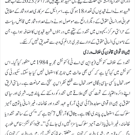
دوران تشدد یا دانستہ طبی غفلت کے نتیجے میں شہید ہوچکے ہیں اور 7 اکتوبر 2023 سے اب تک
شہید ہونے والے قیدیوں کی تعداد 18 ہوگئی ہے۔اسرائیل کے سرکاری اعداد و شمار کے مطابق
عبرانی اور انسانی حقوق کے دیگر ذرائع سے موصول ہونے والے اعداد و شمار میں قابض ریاست
کے حراستی مرکز، کیمپوں میں تشدد کے نتیجے میں درجنوں شہید قیدیوں کا اضافہ ہوا ہے، جن
کے ناموں کی انسانی حقوق کے ادارے جبری جرائم کی وجہ سے تصدیق نہیں کر سکے۔
بین الاقوامی قانون کی خلاف ورزی
تشدد کے خلاف کنونشن ( یو این سی اے ٹی) کنونشن مجریہ 1984 میں منظور کیا گیا۔ اس
کنونشن میں کہا گیا ہے کہ کسی بھی حالت میں ٹارچر کا استعمال نہیں کیا جا سکتا۔ سکیورٹی کی
صورتحال یا کسی سیاسی ہنگامی صورتحال سے قطع نظر اس پر سختی سے ممانعت ہے۔ ریاستی فریق
اپنے دائرہ اختیار کے تحت کسی بھی علاقے میں تشدد کو روکنے کے پابند ہیں۔شہری اور سیاسی
حقوق پر بین الاقوامی معاہدہ (آئی سی پی آر) یہ عہد تشدد اور ظالمانہ، غیر انسانی یا توہین آمیز
سلوک کے استعمال پر پابندی لگاتا ہے۔ میثاق کا آرٹیکل 7 کہتا ہے کہ "کسی کے ساتھ تشدد یا
ظالمانہ، غیر انسانی یا ذلت آمیز سلوک یا سزا نہیں دی جائے گی”۔ جنیوا کنونشنز: خاص طور پر
جنگ کے وقت میں شہری افراد کے تحفظ سے متعلق چوتھا کنونشن جس میں ان افراد کے تحفظ کی