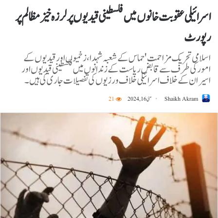
اسرائیلی عقوبت خانوں میں فلسطینی قیدیوں پر لرزہ خیز مظالم پر
رپورٹ
اسلامی تحریک مزاحمت' حماس کے شعبہ شہدا، زخمیوں اور قیدیوں کے
امورکی طرف سے قابض ریاست کے زندانوں میں فلسطینی قیدیوں اور
اسیران کے خلاف اسرائیلی خلاف ورزیوں کی تفصیلات جاری کی ہیں۔
Shaikh Akram
مئی 16, 2024
21