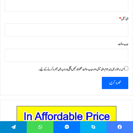
ای میل
*
ویب‌ سائٹ
اس براؤزر میں میرا نام، ای میل، اور ویب سائٹ محفوظ رکھیں اگلی بار جب میں تبصرہ کرنے کےلیے۔
Telegram
WhatsApp
Messenger
Skype
Facebook