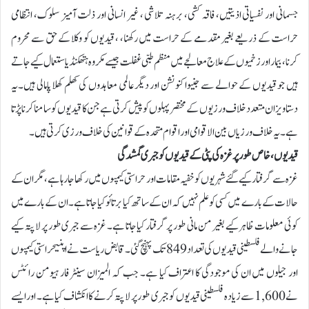
جسمانی اور نفسیاتی اذیتیں، فاقہ کشی، برہنہ تلاشی ، غیر انسانی اور ذلت آمیز سلوک، انتظامی
حراست کے ذریعے بغیر مقدمے کے حراست میں رکھنا، ، قیدیوں کو وکلا کے حق سے محروم
کرنا، بیمار اور زخمیوں کے علاج معالجے میں منظم طبی غفلت جیسے مکروہ ہتھکنڈیاستعمال کیے جاتے
ہیں جو قیدیوں کے حوالے سے جنیوا کنونشن اور دیگرعالمی معاہدوں کی کھلم کھلا پامالی ہیں۔یہ
دستاویز ان متعدد خلاف ورزیوں کے مختصر پہلوں کو پیش کرتی ہے جن کا قیدیوں کو سامنا کرنا پڑتا
ہے۔ یہ خلاف ورزیاں بین الاقوامی اور اقوام متحدہ کے قوانین کی خلاف ورزی کرتی ہیں۔
قیدیوں، خاص طور پر غزہ کی پٹی کے قیدیوں کو جبری گمشدگی
غزہ سے گرفتار کیے گئے شہریوں کو خفیہ مقامات اور حراستی کیمپوں میں رکھا جا رہا ہے، مگران کے
حالات کے بارے میں کسی کو علم نہیں کہ ان کے ساتھ کیا برتائو کیا جاتا ہے۔ ان کے بارے میں
کوئی معلومات ظاہر کیے بغیر من مانی طور پرگرفتار کیا جاتا ہے۔ غزہ سے جبری طور پر لاپتہ کیے
جانے والے فلسطینی قیدیوں کی تعداد 849 تک پہنچ گئی۔ قابض ریاست نے اپنیحراستی کیمپوں
اور جیلوں میں ان کی موجودگی کا اعتراف کیا ہے۔ جب کہ المیزان سینٹر فار ہیومن رائٹس
نے 1,600 سے زیادہ فلسطینی قیدیوں کو جبری طور پر لاپتہ کرنے کا انکشاف کیا ہے۔ اور ایسے