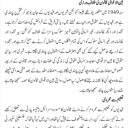
بین الاقوامی قانون کی خلاف ورزی
سنہ 1949 میں منظور چوتھے جنیوا کنونشن شہریوں اور قیدیوں کے جان بوجھ کر قتل پر پابندی
ہے اور قیدیوں کے حقوق اور ان سے نمٹنے میں ریاستی فریق کے فرائض کی وضاحت کرتا ہے۔
تشدد اور دیگر ظالمانہ، غیر انسانی یا توہین آمیز سلوک یا سزا کے خلاف کنونشن: یہ تشدد اور
ظالمانہ اور غیر انسانی سلوک کو اس کی تمام شکلوں میں استعمال کرنے سے منع کرتا ہے اور تشدد
کے ذریعے حاصل کیے گئے کسی بھی اعتراف کے استعمال پر پابندی لگاتا ہے۔ شہری اور سیاسی
حقوق کا بین الاقوامی معاہدہ: انسانی حقوق کی زندگی کی ضمانت دیتا ہے اور قانون کے ذریعہ
مخصوص معاملات کے علاوہ پھانسی پر پابندی لگاتا ہے۔منصفانہ مقدمے کے بعد حتمی عدالتی فیصلے
کے علاوہ پھانسی کا نشانہ نہ بننے کا اصول: یہ اصول روایتی بین الاقوامی قانون کا حصہ سمجھا جاتا ہے
جسے ریاستوں پر پابند سمجھا جاتا ہے۔
تعلیم سے محرومی
قیدیوں کو تعلیم سے محروم کرنے والے قانون کا مسودہ اسرائیل بیتینو پارٹی سے تعلق رکھنے
والے کنیسٹ کے رکن رابرٹ ایلتھوف نے پیش کیا تھا اور اس میں کہا گیا تھا کہ فلسطینی سکیورٹی