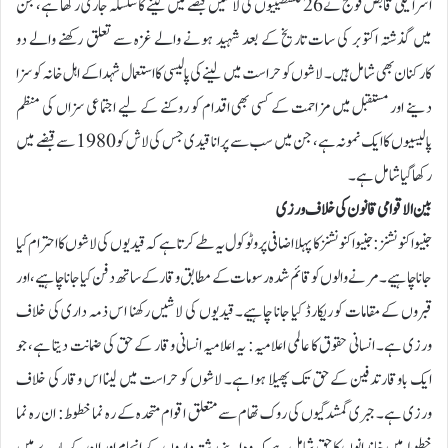
اسرائیلی قابض فوج نے 26 فلسطینیوں کی لاشیں قبضے میں لینے کا سلسلہ جاری رکھا ہے، جن
میں گذشتہ اکتوبر کی سات تاریخ کے بعد شہید ہونے والے غزہ سے تعلق رکھنے والے دو
کارکنان بھی شامل ہیں۔ لاشوں کو حراست میں لینے کی پالیسی کا استعمال شہدا کے اہل خانہ کو سزا
دینے اور مستقبل میں مزاحمت کے کسی بھی اقدام کو روکنے کے لیے اجتماعی سزاں کی منظم
پالیسیوں کا ایک نمونہ ہے، جن میں سب سے پرانا قیدی جس کی لاش کو 1980 سے قبضے میں
رکھا گیا شامل ہے۔
بین الاقوامی قانون کی خلاف ورزی
جنیوا کنونشنز: جنیوا کنونشنز کا پہلا اضافی پروٹوکول یہ طے کرتا ہے کہ قیدیوں کی لاشوں کا احترام کیا
جانا چاہیے۔ مرنے والوں کو قائم شدہ رسومات کے مطابق وقار کے ساتھ دفن کیا جانا چاہیے، اور
قبروں کے مقامات کو ریکارڈ کیا جانا چاہیے۔ قیدیوں کی لاشیں رکھنا اس ذمہ داری کی خلاف
ورزی ہے۔ انسانی حقوق کا عالمی اعلامیہ: یہ اعلامیہ انسانی وقار کے حق کی ضمانت دیتا ہے، جو
ایک باوقار تدفین کے حق تک پھیلا ہوا ہے۔ لاشوں کو حراست میں لینا اس وقار کی خلاف
ورزی ہے۔ جبری گمشدگیوں کی روک تھام سے متعلق اقوام متحدہ کے رہ نما خطوط: ان رہ نما