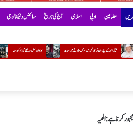
خبریں
مضامین
ادبی
اسلامی
آج کی تاریخ
سائنس و ٹیکنالوجی
ک حادثے میں موت
نوجوان نسل اور نشے کی تباہ کن لت
گنگا-جمنی تہذیب
کتاب "گل
ور کرنا ہے: الحیہ