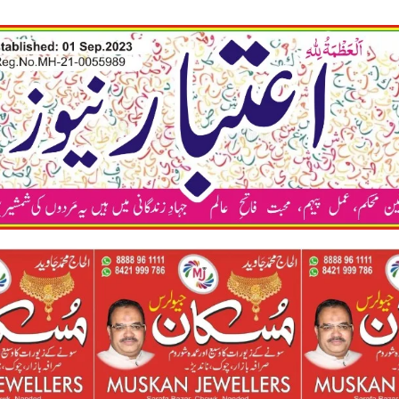
कया अप भी