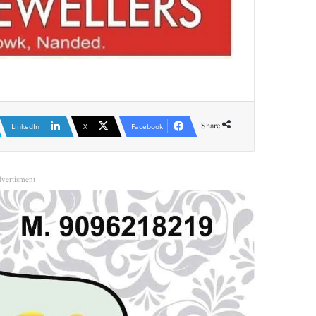
Share
LinkedIn
X
Facebook
vertisment