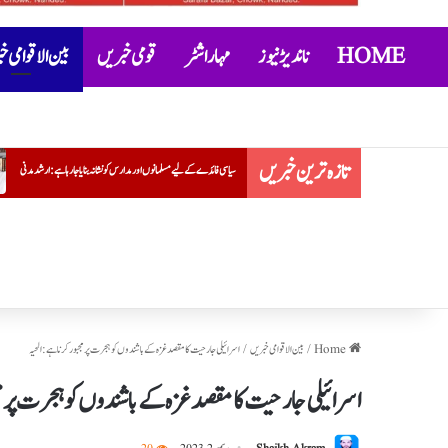
HOME
ناندیڑ نیوز
مہاراشٹر
قومی خبریں
بین الاقوامی 
تازہ ترین خبریں
سیاسی فائدے کے لیے مسلمانوں اور مدارس کو نشانہ بنایا جا رہا ہے: ارشد مدنی
عتیق احمد کے بیٹے ابان کی جھانسی میں سڑ
Home
/
بین الاقوامی خبریں
/
اسرائیلی جارحیت کا مقصد غزہ کے باشندوں کوہجرت پر مجبور کرنا ہے: الحیہ
اسرائیلی جارحیت کا مقصد غزہ کے باشندوں کوہجرت پر مجب