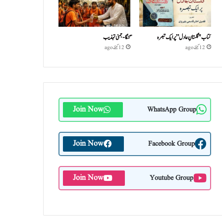
کتاب "گلستانِ عادل” پر ایک تبصرہ
گنگا-جمنی تہذیب
12 گھنٹے ago
12 گھنٹے ago
Join Now
WhatsApp Group
Join Now
Facebook Group
Join Now
Youtube Group