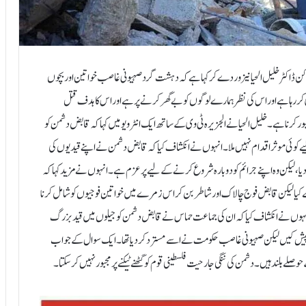
رکن ڈاکٹر خلیل الحیا نیزوردے کر کہا ہے کہ دہشت گرد صہیونی غاصب خواتین اور بچوں
ر رہا ہے اور اس کی نظر ہمارے لوگوں کو بے گھر کرنے پر ہے اور اس کا ہدف قتل
ر کرنا ہے۔خلیل الحیا نے الجزیرہ ٹی وی کے ساتھ ایک انٹرویو میں کہا کہ قابض دشمن کو
یے کوئی موثر اقدام نہیں ملا۔انہوں نے انکشاف کیا کہ قابض دشمن نے اپنے قیدیوں کی
ر دیا، لیکن وہ اپنے جرائم کو دوبارہ شروع کرنے کے لیے پرعزم ہے۔انہوں نے مزید کہا کہ
ائل ختم کی اور اس زمرے کے 85 قیدیوں کو حوالے کیا لیکن قابض فوج چالاک اورشاطر بن کر اس زمرے میں خواتین فوجیوں کو شامل کرنا
۔انہوں نے انکشاف کیا کہ ان کی جماعت حماس نے قابض دشمن کو جیلوں میں قید بزرگ
یز پیش کیں لیکن صہیونی غاصب حکومت نے اسے مسترد کردیا تھا۔ایک سوال کے جواب
وصلے بلند ہیں۔ دشمن کی ننگی جارحیت فلسطینی قوم کوگھٹنے ٹیکنے پرمجبور نہیں کرسکتا۔