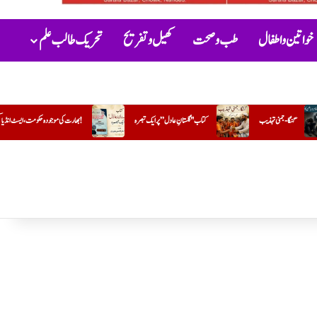
خواتین و اطفال
طب و صحت
کھیل و تفریح
تحریک طالب علم
ستانِ عادل” پر ایک تبصرہ
بھارت کی موجودہ حکومت،ایسٹ انڈیا کمپنی کی راہ پر!
سفید چادر( مختصر افسانہ)