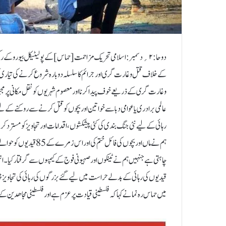
دوحا:۲؍دسمبر:اسلامی تحریک مزاحمت [حماس] کے پولیٹیکل بیورو کے 
کے خلاف قتل و غارت گری اور جرائم کا سلسلہ دوبارہ شروع کرنے کی تیاری ک
وغارت گری کے ذریعے خوف پیدا کرنا اور معصوم شہریوں کو نقل مکانی پر مجبو
عالمی برادری یا عوامی دبا سے خواتین اور بچوں کو قتل کرنے سے روکنے کے ل
رہائی کے لیے نئی جنگ بندی کی کئی پیشکشوں، اقدامات اور تجاویز کو مسترد ک
ہم نے ماں اور بچوں کی ف
چاہتی ہے جنہیں ہم نے ٹینکوں اور صہیونی فوج کے کیمپوں سے گرفتار کیا
قیدیوں کی رہائی کے بدلے حراست میں لیے گئے بزرگوں کی رہائی کی تجاو
میں حماس رہ نما نے کہا کہ فلسطینی قیادت پرعزم ہے اور فلسطینی مجاھدین کے ح