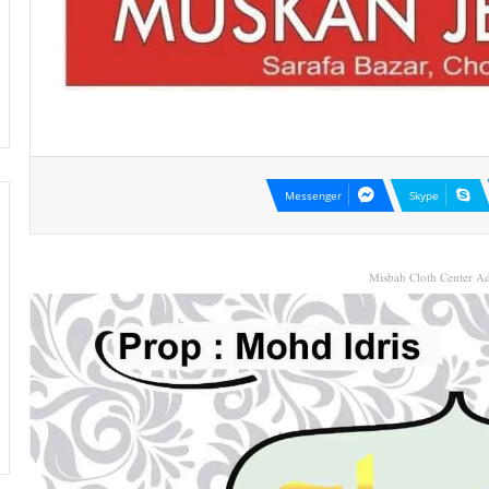
Messenger
Skype
Misbah Cloth Center Ad