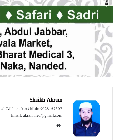
Shaikh Akram
nded (Maharashtra) Mob: 9028167307
Email: akram.ned@gmail.com
We
bsit