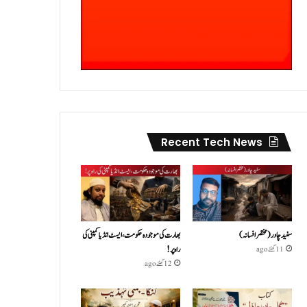
Recent Tech News
سفید چادر( مختصر افسانہ)
بھارت کی موجودہ حکومت،ایسٹ انڈیا کمپنی کی
راہ پر!
11 گھنٹے ago
12 گھنٹے ago