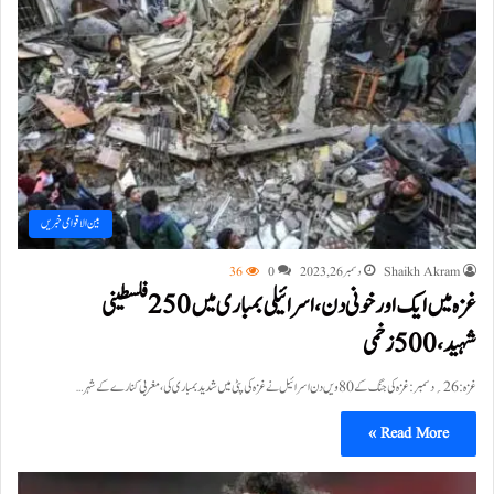
بین الاقوامی خبریں
Shaikh Akram
دسمبر 26, 2023
0
36
غزہ میں ایک اور خونی دن، اسرائیلی بمباری میں 250فلسطینی
شہید، 500زخمی
غزہ:26؍دسمبر:غزہ کی جنگ کے 80 ویں دن اسرائیل نے غزہ کی پٹی میں شدید بمباری کی، مغربی کنارے کے شہر…
Read More »