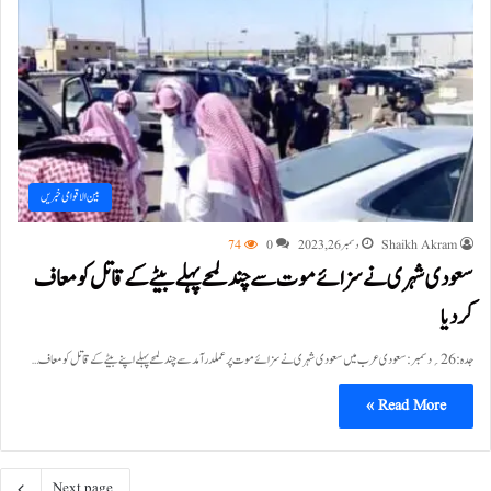
بین الاقوامی خبریں
Shaikh Akram
دسمبر 26, 2023
0
74
سعودی شہری نے سزائے موت سے چند لمحے پہلے بیٹے کے قاتل کو معاف
کردیا
جدہ:26؍دسمبر:سعودی عرب میں سعودی شہری نے سزائے موت پر عملدرآمد سے چند لمحے پہلے اپنے بیٹے کے قاتل کو معاف…
Read More »
Next page