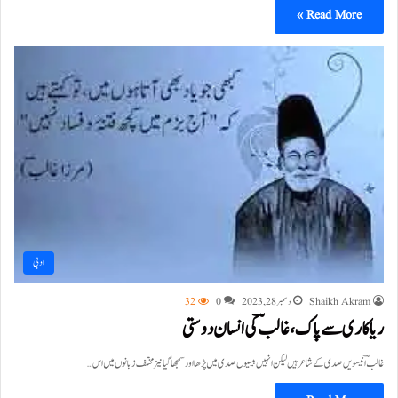
Read More »
ادبی
Shaikh Akram
دسمبر 28, 2023
0
32
ریاکاری سے پاک، غالبؔ کی انسان دوستی
غالبؔ انیسویں صدی کے شاعر ہیں لیکن انہیں بیسیوں صدی میں پڑھا اور سمجھا گیا نیز مختلف زبانوں میں اس…