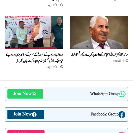
10 گھنٹے ago
حماس کا ڈاکٹر عبداللہ الخباص کی وفات پر گہرے رنج وغم کااظہار
اردو زبان و ادب کے فروغ کے عزم کے ساتھ بزمِ اردو ادب کا
قیام ایک قابلِ تحسین قدم : ایڈوکیٹ جاوید خیردی
10 گھنٹے ago
10 گھنٹے ago
Join Now
WhatsApp Group
Join Now
Facebook Group