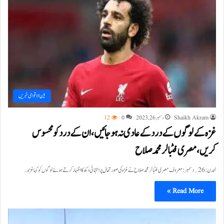
بین الاقوامی خبریں
Shaikh Akram
دسمبر 26, 2023
0
12
غزہ کے لوگوں کے درد کے عادی نہ ہوجائیں،ان کے درد کو محسوس
کریں،مصری فٹبالر محمد صلاح
لندن:26؍دسمبر:معروف مصری فٹبالر محمد صلاح نے غزہ کی صورتحال پر انتہائی دکھ کا اظہار کرتے ہوئے لوگوں کو کہا غزہ…
Read More »