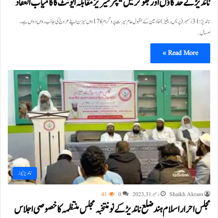
ناندیڑ کے حدگاؤں اور بھوکر میں لیکچر سیریز مقابلہ ایونٹ کا کامیاب انعقاد
ناندیڑ:31 دسمبر(پریس ریلیز)خادمین کے مقبول عام سیرت پروگرام کا 17 واں سیزن اپنے عروج کی جانب رواں دواں ہے۔
امسال…
Read More »
ناندیڑ نیوز
Shaikh Akram
دسمبر 31, 2023
0
41
مجلس احرار اسلام ہند ضلع ناندیڑ کے نومنتخبہ مجلس منتظمہ کا خصوصی اجلاس