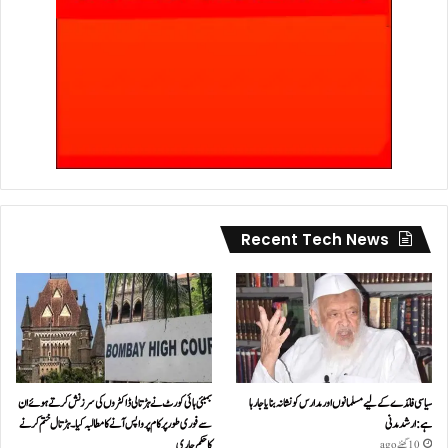
Recent Tech News
سیاسی فائدے کے لیے مسلمانوں اور مدارس کو نشانہ بنایا جا رہا
بمبئی ہائی کورٹ نے ہڑتالی ڈاکٹروں کی سرزنش کرتے ہوئے ان
ہے: ارشد مدنی
سے فوری طور پر کام پر واپس آنے کا مطالبہ کیا۔ہڑتال ختم کرنے
کا حکم جاری
10 گھنٹے ago