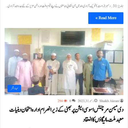
ناندیڑ:31؍دسمبر (راست) تحریک آزادی ہند میں جن انقلابی جماعتوں نے اپنے قوم وملت اور وطن عزیز کے لئے جدوجہد آزادی…
Read More »
مہاراشٹر
Shaikh Akram
دسمبر 31, 2023
0
294
دی میمن مرچنٹس اسوسی ایشن پربھنی کے زیر انصرام ادارہ امتحان دینیات
معہد ملت مالیگاؤں کا انعقاد