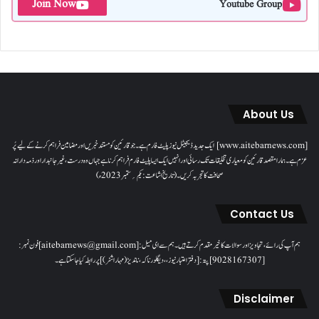
Join Now
Youtube Group
About Us
[www.aitebarnews.com] ایک جدید ڈیجیٹل نیوز پلیٹ فارم ہے۔ جو قارئین کو مستند خبریں اور مضامین فراہم کرنے کے لیے پُر
عزم ہے۔ ہمارا مقصدقارئین کو معیاری تخلیقات تک رسائی اور انہیں ایک ایسا پلیٹ فارم فراہم کرنا ہے جہاں وہ درست، غیر جانبدار اور ذمہ دارانہ
صحافت کا تجربہ کریں۔( تاریخ اشاعت : یکم؍ ستمبر 2023ء)
Contact Us
ہم آپ کی رائے، تجاویز اور سوالات کا خیرمقدم کرتے ہیں۔ ہم سےای میل: [aitebarnews@gmail.com]فون نمبر:
[9028167307]پتہ: [دفتر اعتبار نیوز، ، دیگلور ناکہ، ناندیڑ(مہاراشٹر) ] پر رابطہ کیا جاسکتا ہے۔
Disclaimer