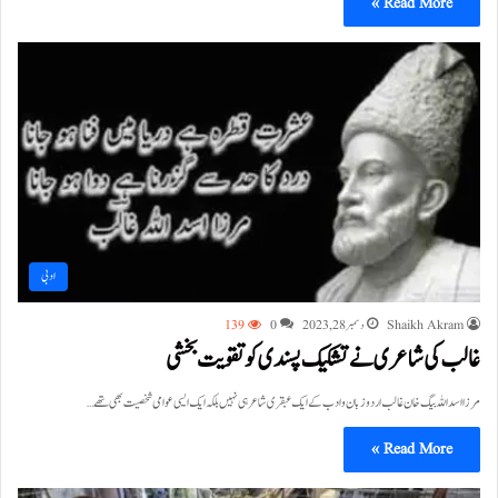
Read More »
ادبی
Shaikh Akram
دسمبر 28, 2023
0
139
غالب کی شاعری نے تشکیک پسندی کوتقویت بخشی
مرزا اسداللہ بیگ خان غالب اردو زبان وادب کے ایک عبقری شاعرہی نہیں بلکہ ایک ایسی عوامی شخصیت بھی تھے…
Read More »