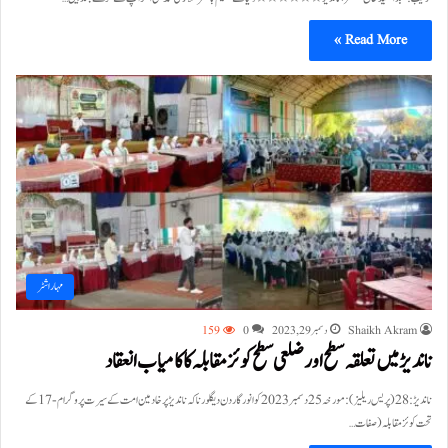
Read More »
مہاراشٹر
Shaikh Akram
دسمبر 29, 2023
0
159
ناندیڑ میں تعلقہ سطح اور ضلعی سطح کوئز مقابلہ کا کامیاب انعقاد
ناندیڑ:28(پریس ریلیز):مورخہ25 دسمبر2023 کو انور گاردن دیگلور ناکہ ناندیڑ پر خادمین امت کے سیرت پروگرام-17 کے
تحت کوئز مقابلہ (صفات…