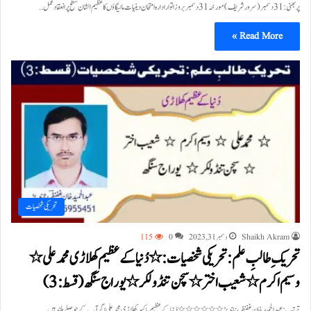
پربھنی:31 دسمبر(سرور شریف ) مورخہ 31 دسمبر بروز اتوار ادارہ امتحان دینیات مالیگاؤں کا عظیم الشان سطح پر انعقاد عمل…
Read More »
تحریکی شخصیات
Shaikh Akram
دسمبر 31, 2023
0
115
تحریک ِ طالبِ علم : تحریکی شخصیات : ٭ دُنیا کے عظیم کھلاڑی محمد علی٭
وسیم اکرم ٭ شعیب اختر ٭ سچن تنڈولکر٭ یوراج سنگھ (قسط: 3)
ترتیب : عبدالحمید خان غضنفر، ناندیڑ ٭٭٭٭٭٭ دُنیا کے عظیم باکسر کھلاڑی محمد علی اگر آپ کے حوصلے بلند ہیں…