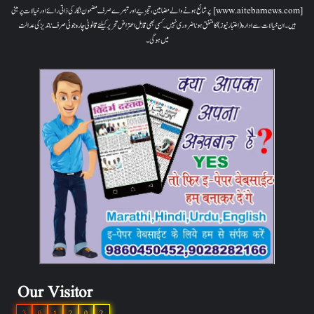
[www.aitebarnews.com] پر شائع ہونے والے مضامین، تجزیے اور تبصرے صرف مضمون نگار کی ذاتی رائے اور خیالات پر مبنی
ہیں۔ ان خیالات سے ادارہ (اعتبار نیوز) کا متفق ہونا ضروری نہیں۔ کسی بھی قابل اعتراض تحریر کیلئے قانونی چارہ جوئی صرف ناندیڑ کی عدالت
میں ہوگی۔
Our Visitor
3
0
1
2
0
2