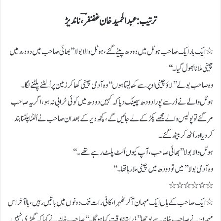
ترتیب: عبدالحمید خان غضنفرؔ، ناندیڑ
٭ ایک بار ایک صاحب ہوٹل میں دودھ پینے گئے، ہوٹل والا بولا ’’ بھائی صاحب میں دودھ میں
چینی ملانا بھول گیا۔‘‘
وہ صاحب بولے ’’ لاؤ چینی اوپر سے کھا لیتا ہوں‘‘ وہ آدمی چینی کھا کر زمین پر اُلٹنے پلٹنے لگا۔
ہوٹل والے نے ڈر سے پورا دودھ پھینک دیا کہ کہیں دودھ میں کوئی خرابی نہ ہو، اگر یہ صاحب
مر گئے تو پولیس والے مجھے پکڑ کے لے جائیں گے، کچھ دیر کے بعد ان صاحب نے اُلٹنا پلٹنا بند
کردیا اور اُٹھ کر بیٹھ گئے۔
ہوٹل والا بولا ’’ بھائی صاحب، آپ کیوں اُلٹ پلٹ رہے تھے۔‘‘
وہ آدمی بولا ’’ میں تو دودھ میں چینی ملا رہا تھا۔‘‘
٭٭٭٭٭٭
٭ ایک صاحب کے ہاں ایک مہمان آکر ٹھہرا ،کافی رات تک دونوں میں باتیں رہیں، بالآخر اس
مہمان نے صاحب خانہ سے پوچھا ’’ ذرا بتانا وقت کیا ہوگا۔‘‘ صاحب خانہ نے کہا کہ گھڑی نہیں