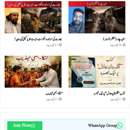
سفید چادر( مختصر افسانہ)
بھارت کی موجودہ حکومت،ایسٹ انڈیا کمپنی کی راہ پر!
16 گھنٹے ago
17 گھنٹے ago
کتاب "گلستانِ عادل” پر ایک تبصرہ
گنگا-جمنی تہذیب
17 گھنٹے ago
17 گھنٹے ago
Join Now
WhatsApp Group