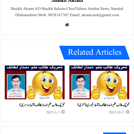
Shaikh Akram
Shaikh Akram S/O Shaikh Saleem Chief Editor Aitebar News, Nanded
(Maharashtra) Mob: 9028167307 Email: akram.ned@gmail.com
We
bsit
e
Related Articles
تحریک طالب علم: دَمدار لطائف ( قسط: تیسری و آخری )
تحریک طالب علم: دَمدار لطائف ( قسط:دوسری)
دسمبر 10, 2023
دسمبر 3, 2023