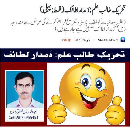
تحریک طالب علم: دَمدار لطائف ( قسط: پہلی)
( طلبہ و طالبات کو لطف اندوز و تفریح فراہم کرنے کی غرض سے مندرجہ
ذیل ’’ دَمدار لطائف‘‘ پیش کیے جارہے ہیں)
Shaikh Akram
نومبر 26, 2023
198