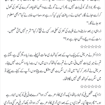
ہے، پھر بولا خیر کوئی بات نہیں۔ پھر اُس نے گوشے سے وائلن اُٹھایا اور کمرے کی کھڑکی کھول
کر اُسے بجانے لگا۔ مہمان نے دریافت کیا یہ کیا کررہے ہو، صاحب خانہ نے کہا ’’ ابھی معلوم
ہوجائے گا۔‘‘
ذرا ہی دیر بعد سامنے والے فلیٹ کی کھڑکی کھلی اور کسی نے چیخ کر کہا ’’ شرم نہیں آتی تمھیں،
رات کے دو بجے وائلن بجا رہے ہو؟‘‘
٭٭٭٭٭٭
٭ ڈاکٹر نے مریض کے چیک اپ کے بعد کہا تمہاری حالت تو پہلے سے زیادہ بگڑ گئی ہے، لگتا ہے
تم نے میری بات نہیں مانی، میں نے تم سے کہا تھا کہ دن میں دس سے زیادہ سگریٹ نہیں پینا۔
مریض نے آہ بھر کر کہا ’’ میں تو دس سگریٹ بھی مشکل سے پیتا ہوں، آپ کے کہنے سے پہلے تو
میں سگریٹ کو ہاتھ بھی نہیں لگاتا تھا۔
٭٭٭٭٭٭
٭ ایک شخص بِلّی کو نہلارہا تھا، ایک آدمی کا اُدھر سے گزر ہوا ’’ ارے بھائی بِلّی کو کیوں نہلا رہے
ہو۔‘‘ پھر وہ چلا گیا۔ تھوڑی دیر کے بعد اسی آدمی کا اُدھر سے گزر ہوا تو دیکھا کہ بِلّی مر گئی وہ آدمی