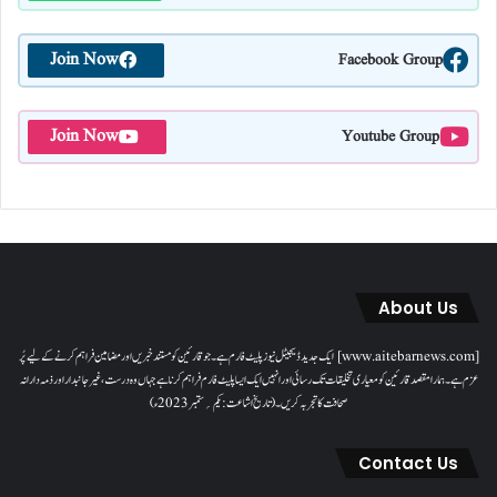
Join Now
Facebook Group
Join Now
Youtube Group
About Us
[www.aitebarnews.com] ایک جدید ڈیجیٹل نیوز پلیٹ فارم ہے۔ جو قارئین کو مستند خبریں اور مضامین فراہم کرنے کے لیے پُر
عزم ہے۔ ہمارا مقصدقارئین کو معیاری تخلیقات تک رسائی اور انہیں ایک ایسا پلیٹ فارم فراہم کرنا ہے جہاں وہ درست، غیر جانبدار اور ذمہ دارانہ
صحافت کا تجربہ کریں۔( تاریخ اشاعت : یکم؍ ستمبر 2023ء)
Contact Us