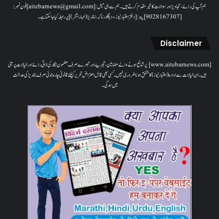
ہم آپ کی رائے، تجاویز اور سوالات کا خیرمقدم کرتے ہیں۔ ہم سےای میل: [aitebarnews@gmail.com]فون نمبر:
[9028167307]پتہ: [دفتر اعتبار نیوز، ، دیگلور ناکہ، ناندیڑ(مہاراشٹر) ] پر رابطہ کیا جاسکتا ہے۔
Disclaimer
[www.aitebarnews.com] پر شائع ہونے والے مضامین، تجزیے اور تبصرے صرف مضمون نگار کی ذاتی رائے اور خیالات پر مبنی
ہیں۔ ان خیالات سے ادارہ (اعتبار نیوز) کا متفق ہونا ضروری نہیں۔ کسی بھی قابل اعتراض تحریر کیلئے قانونی چارہ جوئی صرف ناندیڑ کی عدالت
میں ہوگی۔