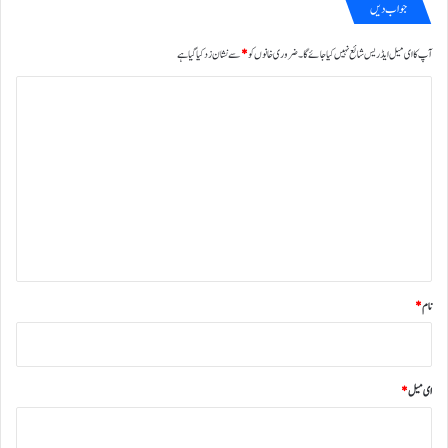
جواب دیں
آپ کا ای میل ایڈریس شائع نہیں کیا جائے گا۔
ضروری خانوں کو
*
سے نشان زد کیا گیا ہے
ت
ب
ص
ر
ہ
*
نام
*
ای میل
*