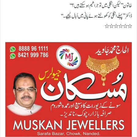
خاتون ’’ لیکن انگلی میں تو جراثیم ہوسکتے ہیں؟‘‘
ڈاکٹر ’’ پہلے انگلی کو کھولتے ہوئے پانی میں اُبال لیجیے۔‘‘
٭٭٭٭٭٭