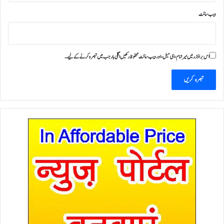
ویب‌ سائٹ
اس براؤزر میں میرا نام، ای میل، اور ویب سائٹ محفوظ رکھیں اگلی بار جب میں تبصرہ کرنے کےلیے۔