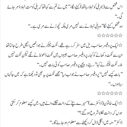
اس شخص سے ( جو بِلّی کو نہلا رہا تھا) کہنے لگا، ’’ میں نے تم سے کہا تھا کہ بِلّی کو مت نہلاؤ مر جائے
گی۔‘‘
وہ شخص کہنے لگا ’’ وہ بِلّی نہلانے سے نہیں مری بلکہ نچوڑنے سے مری ہے۔‘‘
٭٭٭٭٭٭
٭ ایک پروفیسر صاحب ریل میں سفر کررہے تھے، ٹکٹ چیکر نے جو انھیں اچھی طرح جانتا تھا
ان سے ٹکٹ دکھانے کو کہا۔ پروفیسر صاحب جیبوں میں ٹکٹ ڈھونڈنے لگے لیکن ٹکٹ نہیں
ملا۔ ٹکٹ چیکر نے کہا ’’ رہنے دیجیے پروفیسر صاحب کوئی بات نہیں۔‘‘
’’بات کیسے نہیں ‘‘ پروفیسر صاحب نے جواب دیا ’’ مجھے ٹکٹ پر یہ بھی تو دیکھنا ہے کہ میں جا کہاں
رہا ہوں۔‘‘
٭٭٭٭٭٭
٭ ایک خاتون ( ڈاکٹر سے) ’’ میرے بچّے کے دانت نکلنے والے ہیں، میں کیسے معلوم کرسکتی
ہوں کہ دانت نکلنا شروع ہوگئے؟‘‘
ڈاکٹر ’’ منہ میں انگلی ڈال کر دیکھنے سے معلوم ہوجائے گا۔‘‘